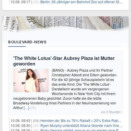
10.08. 09:17 |
(00)
Berlin: 30-Jähriger am Bahnhof Zoo auf offener Straße erschossen
BOULEVARD-NEWS
'The White Lotus'-Star Aubrey Plaza ist Mutter
geworden
(BANG) - Aubrey Plaza und ihr Partner
Christopher Abbott sind Eltern geworden.
Für die 42-jährige Schauspielerin ist es
das erste Kind. Die 'The White Lotus'-
Darstellerin wurde am vergangenen
Wochenende in New York City mit ihrem
neugeborenen Baby gesichtet. Zuvor hatte sie die letzte
Broadway-Vorstellung ihres Partners in der Neuinszenierung von
Arthur
[…]
(00)
vor 2 Stunden
10.08. 08:43 |
(04)
Hemden.de: Bis zu 76% Rabatt + 20% Extra-Rabatt auf ALLE Hemden
10.08. 08:30 |
(00)
Ryan Murphy unterstützt Ariana Grande nach ihrem Ausstieg bei 'American Horror Story'
10.08. 08:30 |
(00)
Ricky Gervais erklärt, warum er nie wieder eine Preisverleihung moderieren will