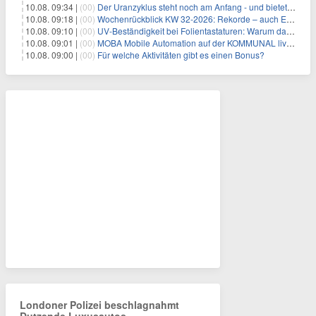
10.08. 09:34 |
(00)
Der Uranzyklus steht noch am Anfang - und bietet Chancen
10.08. 09:18 |
(00)
Wochenrückblick KW 32-2026: Rekorde – auch Edelmetalle melden sich zurück!
10.08. 09:10 |
(00)
UV-Beständigkeit bei Folientastaturen: Warum das Material allein nicht über die Lebensdauer entscheidet
10.08. 09:01 |
(00)
MOBA Mobile Automation auf der KOMMUNAL live in Fulda
10.08. 09:00 |
(00)
Für welche Aktivitäten gibt es einen Bonus?
Londoner Polizei beschlagnahmt