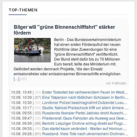
TOP-THEMEN
Bilger will "grüne Binnenschifffahrt" stärker
fördern
Berlin - Das Bundesverkehrsministerium
hat einen ersten Förderaufruf der neuen
Richtlinie über Zuwendungen für eine
"grüne Binnenschifffahrt" veröffentlicht.
Der Bund stellt dafür bis zu 70 Millionen
Euro bereit, teilte das Ministerium mit.
Gefördert werden demnach Projekte, "die den Einsatz
emissionsfreier oder emissionsarmer Binnenschiffe ermöglichen
[…]
(00)
vor 4 Minuten
10.08. 10:45 |
(00)
Erster Todesfall bei verheerendem Feuer im Westen Kanadas
10.08. 10:39 |
(07)
Eine Tatperson nach tödlichen Schüssen in Berlin im Visier
10.08. 10:30 |
(00)
Londoner Polizei beschlagnahmt Dutzende Luxusautos
10.08. 10:17 |
(00)
Studie: Nahost-Preisschock trifft vor allem ärmere Haushalte
10.08. 09:55 |
(02)
Russlands liberaler Partei Jabloko droht Ausschluss von Wahl
10.08. 09:47 |
(00)
Friedensrat: Gaza-Fahrplan als Ausweg aus Gewaltspirale
10.08. 09:39 |
(06)
Bericht: Leipziger Drohne schlug direkt auf Flugzeug ein
10.08. 09:33 |
(00)
Dax startet kaum verändert - Warten auf Hormus-Öffnung geht weiter
10.08. 09:26 |
(01)
Russland: Viele Tote nach ukrainischem Drohnenangriff