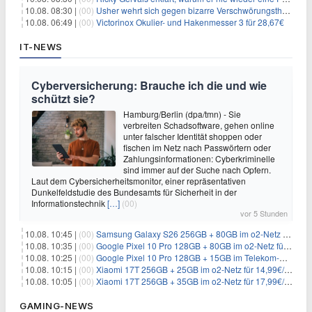
10.08. 08:30 |
(00)
Usher wehrt sich gegen bizarre Verschwörungstheorie über angeblichen 'Klon'
10.08. 06:49 |
(00)
Victorinox Okulier- und Hakenmesser 3 für 28,67€
IT-NEWS
Cyberversicherung: Brauche ich die und wie
schützt sie?
Hamburg/Berlin (dpa/tmn) - Sie
verbreiten Schadsoftware, gehen online
unter falscher Identität shoppen oder
fischen im Netz nach Passwörtern oder
Zahlungsinformationen: Cyberkriminelle
sind immer auf der Suche nach Opfern.
Laut dem Cybersicherheitsmonitor, einer repräsentativen
Dunkelfeldstudie des Bundesamts für Sicherheit in der
Informationstechnik
[…]
(00)
vor 5 Stunden
10.08. 10:45 |
(00)
Samsung Galaxy S26 256GB + 80GB im o2-Netz für 24,99€/Monat (effektiv 4,90€/Monat)
10.08. 10:35 |
(00)
Google Pixel 10 Pro 128GB + 80GB im o2-Netz für 24,99€/Monat (effektiv -6,60€/Monat)
10.08. 10:25 |
(00)
Google Pixel 10 Pro 128GB + 15GB im Telekom-Netz für 19,98€/Monat (effektiv -12,77€/Monat)
10.08. 10:15 |
(00)
Xiaomi 17T 256GB + 25GB im o2-Netz für 14,99€/Monat (effektiv -4,30€/Monat)
10.08. 10:05 |
(00)
Xiaomi 17T 256GB + 35GB im o2-Netz für 17,99€/Monat (effektiv -2,47€/Monat)
GAMING-NEWS