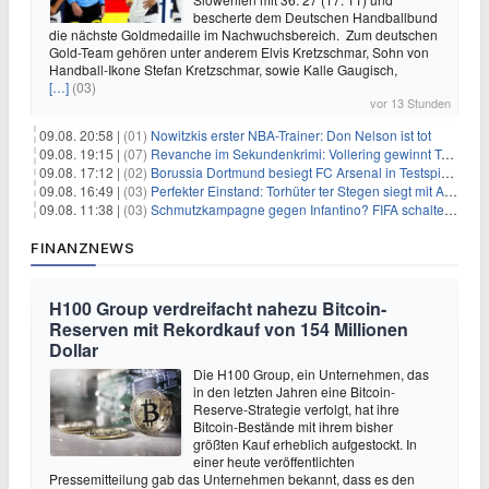
bescherte dem Deutschen Handballbund
die nächste Goldmedaille im Nachwuchsbereich. Zum deutschen
Gold-Team gehören unter anderem Elvis Kretzschmar, Sohn von
Handball-Ikone Stefan Kretzschmar, sowie Kalle Gaugisch,
[…]
(03)
vor 13 Stunden
09.08. 20:58 |
(01)
Nowitzkis erster NBA-Trainer: Don Nelson ist tot
09.08. 19:15 |
(07)
Revanche im Sekundenkrimi: Vollering gewinnt Tour
09.08. 17:12 |
(02)
Borussia Dortmund besiegt FC Arsenal in Testspiel mit 3:2
09.08. 16:49 |
(03)
Perfekter Einstand: Torhüter ter Stegen siegt mit Ajax
09.08. 11:38 |
(03)
Schmutzkampagne gegen Infantino? FIFA schaltet auf Angriff
FINANZNEWS
H100 Group verdreifacht nahezu Bitcoin-
Reserven mit Rekordkauf von 154 Millionen
Dollar
Die H100 Group, ein Unternehmen, das
in den letzten Jahren eine Bitcoin-
Reserve-Strategie verfolgt, hat ihre
Bitcoin-Bestände mit ihrem bisher
größten Kauf erheblich aufgestockt. In
einer heute veröffentlichten
Pressemitteilung gab das Unternehmen bekannt, dass es den