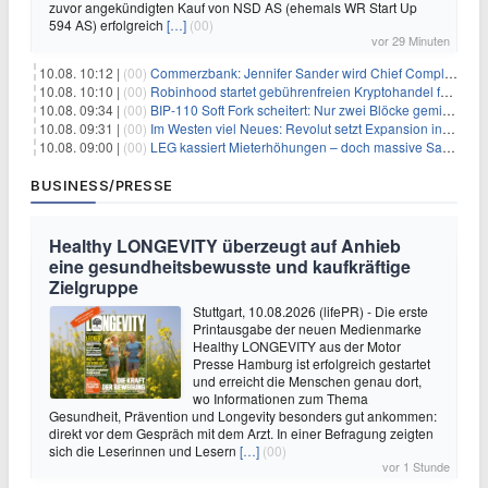
zuvor angekündigten Kauf von NSD AS (ehemals WR Start Up
594 AS) erfolgreich
[…]
(00)
vor 29 Minuten
10.08. 10:12 |
(00)
Commerzbank: Jennifer Sander wird Chief Compliance Officer der
10.08. 10:10 |
(00)
Robinhood startet gebührenfreien Kryptohandel für britische Investoren
10.08. 09:34 |
(00)
BIP-110 Soft Fork scheitert: Nur zwei Blöcke gemined, bevor es zum Stillstand kommt
10.08. 09:31 |
(00)
Im Westen viel Neues: Revolut setzt Expansion in Europa fort
10.08. 09:00 |
(00)
LEG kassiert Mieterhöhungen – doch massive Sanierungskosten fressen Gewinne auf
BUSINESS/PRESSE
Healthy LONGEVITY überzeugt auf Anhieb
eine gesundheitsbewusste und kaufkräftige
Zielgruppe
Stuttgart, 10.08.2026 (lifePR) - Die erste
Printausgabe der neuen Medienmarke
Healthy LONGEVITY aus der Motor
Presse Hamburg ist erfolgreich gestartet
und erreicht die Menschen genau dort,
wo Informationen zum Thema
Gesundheit, Prävention und Longevity besonders gut ankommen:
direkt vor dem Gespräch mit dem Arzt. In einer Befragung zeigten
sich die Leserinnen und Lesern
[…]
(00)
vor 1 Stunde