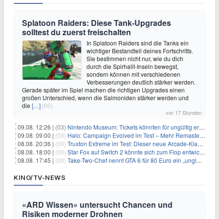
Splatoon Raiders: Diese Tank-Upgrades
solltest du zuerst freischalten
In Splatoon Raiders sind die Tanks ein
wichtiger Bestandteil deines Fortschritts.
Sie bestimmen nicht nur, wie du dich
durch die Spirhalit-Inseln bewegst,
sondern können mit verschiedenen
Verbesserungen deutlich stärker werden.
Gerade später im Spiel machen die richtigen Upgrades einen
großen Unterschied, wenn die Salmoniden stärker werden und
die
[…]
(00)
vor 17 Stunden
09.08. 12:26 |
(03)
Nintendo Museum: Tickets könnten für ungültig erklärt werden!
09.08. 09:00 |
(00)
Halo: Campaign Evolved im Test – Mehr Remaster als Remake
08.08. 20:36 |
(00)
Truxton Extreme im Test: Dieser neue Arcade-Klassiker verzeiht dir gar nichts
08.08. 18:00 |
(00)
Star Fox auf Switch 2 könnte sich zum Flop entwickeln
08.08. 17:45 |
(00)
Take-Two-Chef nennt GTA 6 für 80 Euro ein „unglaubliches Schnäppchen“
KINO/TV-NEWS
«ARD Wissen» untersucht Chancen und
Risiken moderner Drohnen