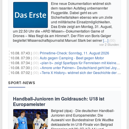
Eine neue Dokumentation widmet sich
dem rasanten Aufstieg unbemannter
Fluggeräte. Dabei geht es um
Sicherheitsrisiken ebenso wie um zivile
und militärische Einsatzmöglichkeiten.
Das Erste zeigt am Montag, 31. August,
um 22.50 Uhr die «ARD Wissen»-Dokumentation Game of
Drones – Was fliegt da am Himmel?. Der Film von Boris Geiger
begleitet Wissenschaftsjournalist Manuel Stark bei seiner
[…]
(00)
vor 2 Stunden
10.08. 07:43 |
(00)
Primetime-Check: Sonntag, 11. August 2026
10.08. 07:39 |
(00)
Auto gegen Camping - Beet gegen Motor
10.08. 07:34 |
(00)
«plan b» zeigt Spartipps für Fernreisen mit kleinem Budget
10.08. 07:30 |
(00)
«Amore unter Palmen» Deutschland geht bei Joyn weiter
10.08. 07:02 |
(00)
«Terra X History» widmet sich der Geschichte der deutschen Vereine
SPORT-NEWS
Handball-Junioren im Goldrausch: U18 ist
Europameister
Belgrad (dpa) - Die deutschen Handball-
Junioren sind Europameister. Die
Auswahl von Bundestrainer Erik Wudtke
deklassierte im U18-Finale von Belgrad
Slowenien mit 36: 27 (17: 11) und