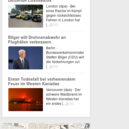
Dutzende Luxusautos
London (dpa) - Bei
einer Razzia im Kampf
gegen rücksichtsloses
Fahren in London hat
[…]
(00)
Bilger will Drohnenabwehr an
Flughäfen verbessern
Berlin -
Bundesverkehrsminister
Steffen Bilger (CDU) will
die Vorkehrungen zur
[…]
(00)
Erster Todesfall bei verheerendem
Feuer im Westen Kanadas
Vancouver (dpa) - Der
schwere Waldbrand im
Westen Kanadas hat
ein erstes
[…]
(00)