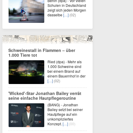
Berlin (dpa) - Vor vielen
Schulen in Deutschland
zeigt sich jeden Morgen
dasselbe
[…]
(02)
Schweinestall in Flammen – über
1.000 Tiere tot
Ried (dpa) - Mehr als
1.000 Schweine sind
bei einem Brand auf
einem Bauernhof in der
[…]
(02)
'Wicked'-Star Jonathan Bailey verrät
seine einfache Hautpflegeroutine
(BANG) - Jonathan
Bailey setzt bei seiner
Hautpflege auf ein
unkompliziertes
Konzept.
[…]
(00)