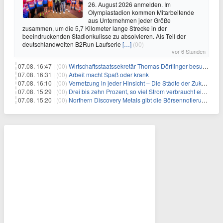
26. August 2026 anmelden. Im
Olympiastadion kommen Mitarbeitende
aus Unternehmen jeder Größe
zusammen, um die 5,7 Kilometer lange Strecke in der
beeindruckenden Stadionkulisse zu absolvieren. Als Teil der
deutschlandweiten B2Run Laufserie
[…]
(00)
vor 6 Stunden
07.08. 16:47 |
(00)
Wirtschaftsstaatssekretär Thomas Dörflinger besucht Handwerksbetrieb im Kammerbezirk Freiburg
07.08. 16:31 |
(00)
Arbeit macht Spaß oder krank
07.08. 16:10 |
(00)
Vernetzung in jeder Hinsicht – Die Städte der Zukunft sind grün-blau
07.08. 15:29 |
(00)
Drei bis zehn Prozent, so viel Strom verbraucht ein Aufzug im Gebäude
07.08. 15:20 |
(00)
Northern Discovery Metals gibt die Börsennotierung an der Frankfurter Wertpapierbörse bekannt