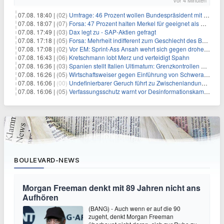
vor 4 Minuten
07.08. 18:40 |
(02)
Umfrage: 46 Prozent wollen Bundespräsident mit Politik-Erfahrung
07.08. 18:07 |
(07)
Forsa: 47 Prozent halten Merkel für geeignet als Bundespräsidentin
07.08. 17:49 |
(03)
Dax legt zu - SAP-Aktien gefragt
07.08. 17:18 |
(05)
Forsa: Mehrheit indifferent zum Geschlecht des Bundespräsidenten
07.08. 17:08 |
(02)
Vor EM: Sprint-Ass Ansah wehrt sich gegen drohende Sperre
07.08. 16:43 |
(06)
Kretschmann lobt Merz und verteidigt Spahn
07.08. 16:36 |
(03)
Spanien stellt Italien Ultimatum: Grenzkontrollen beenden
07.08. 16:26 |
(05)
Wirtschaftsweiser gegen Einführung von Schwerarbeiter-Rente
07.08. 16:06 |
(00)
Undefinierbarer Geruch führt zu Zwischenlandung von Flieger
07.08. 16:06 |
(05)
Verfassungsschutz warnt vor Desinformationskampagne gegen Merz
BOULEVARD-NEWS
Morgan Freeman denkt mit 89 Jahren nicht ans
Aufhören
(BANG) - Auch wenn er auf die 90
zugeht, denkt Morgan Freeman