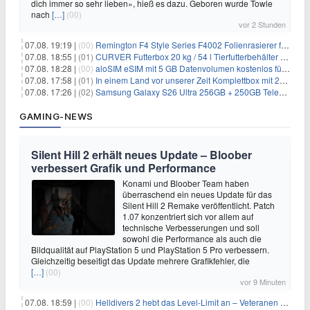
dich immer so sehr lieben», hieß es dazu. Geboren wurde Towle
nach
[…]
(00)
vor 2 Stunden
07.08. 19:19 |
(00)
Remington F4 Style Series F4002 Folienrasierer für 18,99€
07.08. 18:55 |
(01)
CURVER Futterbox 20 kg / 54 l Tierfutterbehälter mit Rollen für 19,99€
07.08. 18:28 |
(00)
aloSIM eSIM mit 5 GB Datenvolumen kostenlos für Windscribe-Pro-Nutzer
07.08. 17:58 |
(01)
In einem Land vor unserer Zeit Komplettbox mit 27 DVDs für 59,49€
07.08. 17:26 |
(02)
Samsung Galaxy S26 Ultra 256GB + 250GB Telekom-Netz für 34€/Monat (effektiv 5,42€/Monat)
GAMING-NEWS
Silent Hill 2 erhält neues Update – Bloober
verbessert Grafik und Performance
Konami und Bloober Team haben
überraschend ein neues Update für das
Silent Hill 2 Remake veröffentlicht. Patch
1.07 konzentriert sich vor allem auf
technische Verbesserungen und soll
sowohl die Performance als auch die
Bildqualität auf PlayStation 5 und PlayStation 5 Pro verbessern.
Gleichzeitig beseitigt das Update mehrere Grafikfehler, die
[…]
(00)
vor 9 Minuten
07.08. 18:59 |
(00)
Helldivers 2 hebt das Level-Limit an – Veteranen können endlich weiter aufsteigen