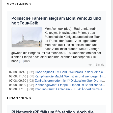
SPORT-NEWS
Polnische Fahrerin siegt am Mont Ventoux und
holt Tour-Gelb
Mont Ventoux (dpa) - Radrennfahrerin
Katarzyna Niewiadoma-Phinney aus
Polen hat die Königsetappe bei der Tour
de France der Frauen zum legendären
Mont Ventoux für sich entschieden und
das Gelbe Trikot erobert. Die 31-Jährige
gewann die Bergankunft auf mehr als 1.900 Höhenmetern bei der
siebten Etappe nach einer beeindruckenden Kletterpartie. Sie
hatte
[…]
(02)
vor 1 Stunde
07.08. 16:15 |
(02)
Gose bejubelt EM-Gold - Wellbrock in der Seine ausgebremst
07.08. 11:46 |
(00)
Kampf um die Macht: Wer ist für und wer gegen Infantino?
07.08. 09:50 |
(03)
Zentralisieren oder nicht? Diskussion über Drohnenabwehr
06.08. 18:00 |
(02)
Pienaar gewinnt Etappe - Lippert im Sprint chancenlos
06.08. 17:05 |
(08)
Infantino räumt Fehler ein - UEFA: Ändert nichts an Boykott
FINANZNEWS
Pi Network (PI) fällt um 5% täglich, doch die