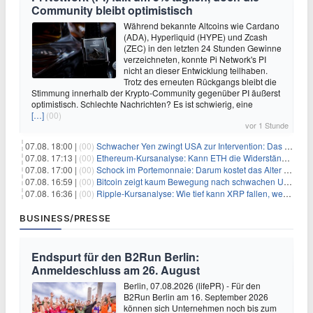
Community bleibt optimistisch
Während bekannte Altcoins wie Cardano
(ADA), Hyperliquid (HYPE) und Zcash
(ZEC) in den letzten 24 Stunden Gewinne
verzeichneten, konnte Pi Network's PI
nicht an dieser Entwicklung teilhaben.
Trotz des erneuten Rückgangs bleibt die
Stimmung innerhalb der Krypto-Community gegenüber PI äußerst
optimistisch. Schlechte Nachrichten? Es ist schwierig, eine
[…]
(00)
vor 1 Stunde
07.08. 18:00 |
(00)
Schwacher Yen zwingt USA zur Intervention: Das größte Risiko seit 15 Jahren
07.08. 17:13 |
(00)
Ethereum-Kursanalyse: Kann ETH die Widerstände der gleitenden Durchschnitte überwinden?
07.08. 17:00 |
(00)
Schock im Portemonnaie: Darum kostet das Alter deutlich mehr als Sie denken
07.08. 16:59 |
(00)
Bitcoin zeigt kaum Bewegung nach schwachen US-Arbeitsmarktdaten, Fed-Zinserhöhungschancen sinken auf 44%
07.08. 16:36 |
(00)
Ripple-Kursanalyse: Wie tief kann XRP fallen, wenn die $1-Unterstützung am Wochenende verloren geht?
BUSINESS/PRESSE
Endspurt für den B2Run Berlin:
Anmeldeschluss am 26. August
Berlin, 07.08.2026 (lifePR) - Für den
B2Run Berlin am 16. September 2026
können sich Unternehmen noch bis zum