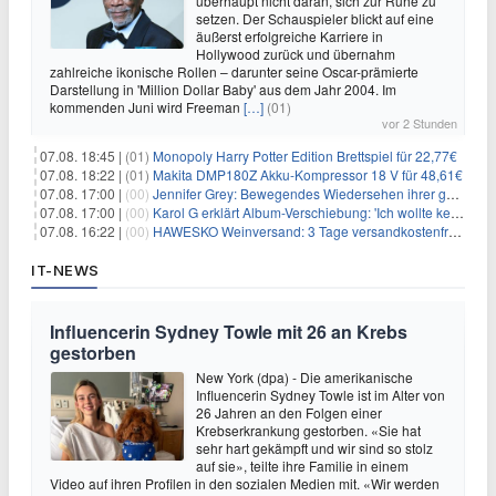
überhaupt nicht daran, sich zur Ruhe zu
setzen. Der Schauspieler blickt auf eine
äußerst erfolgreiche Karriere in
Hollywood zurück und übernahm
zahlreiche ikonische Rollen – darunter seine Oscar-prämierte
Darstellung in 'Million Dollar Baby' aus dem Jahr 2004. Im
kommenden Juni wird Freeman
[…]
(01)
vor 2 Stunden
07.08. 18:45 |
(01)
Monopoly Harry Potter Edition Brettspiel für 22,77€
07.08. 18:22 |
(01)
Makita DMP180Z Akku-Kompressor 18 V für 48,61€
07.08. 17:00 |
(00)
Jennifer Grey: Bewegendes Wiedersehen ihrer geschiedenen Eltern kurz vor dem Tod ihrer Mutter
07.08. 17:00 |
(00)
Karol G erklärt Album-Verschiebung: 'Ich wollte keine persönliche Situation ausnutzen'
07.08. 16:22 |
(00)
HAWESKO Weinversand: 3 Tage versandkostenfrei bestellen (MBW 25€)
IT-NEWS
Influencerin Sydney Towle mit 26 an Krebs
gestorben
New York (dpa) - Die amerikanische
Influencerin Sydney Towle ist im Alter von
26 Jahren an den Folgen einer
Krebserkrankung gestorben. «Sie hat
sehr hart gekämpft und wir sind so stolz
auf sie», teilte ihre Familie in einem
Video auf ihren Profilen in den sozialen Medien mit. «Wir werden