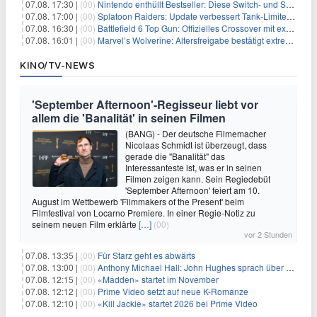
07.08. 17:30 |
(00)
Nintendo enthüllt Bestseller: Diese Switch- und Switch-2-Spiele verkaufen sich am besten
07.08. 17:00 |
(00)
Splatoon Raiders: Update verbessert Tank-Limiter und behebt Bugs
07.08. 16:30 |
(00)
Battlefield 6 Top Gun: Offizielles Crossover mit exklusiven Inhalten angekündigt
07.08. 16:01 |
(00)
Marvel’s Wolverine: Altersfreigabe bestätigt extreme Gewalt und düstere Szenen
KINO/TV-NEWS
'September Afternoon'-Regisseur liebt vor
allem die 'Banalität' in seinen Filmen
(BANG) - Der deutsche Filmemacher
Nicolaas Schmidt ist überzeugt, dass
gerade die "Banalität" das
Interessanteste ist, was er in seinen
Filmen zeigen kann. Sein Regiedebüt
'September Afternoon' feiert am 10.
August im Wettbewerb 'Filmmakers of the Present' beim
Filmfestival von Locarno Premiere. In einer Regie-Notiz zu
seinem neuen Film erklärte
[…]
(00)
vor 2 Stunden
07.08. 13:35 |
(00)
Für Starz geht es abwärts
07.08. 13:00 |
(00)
Anthony Michael Hall: John Hughes sprach über eine Fortsetzung von 'The Breakfast Club'
07.08. 12:15 |
(00)
«Madden» startet im November
07.08. 12:12 |
(00)
Prime Video setzt auf neue K-Romanze
07.08. 12:10 |
(00)
«Kill Jackie» startet 2026 bei Prime Video