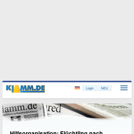
Login
NEU
Hilfsorganisation: Flüchtling nach