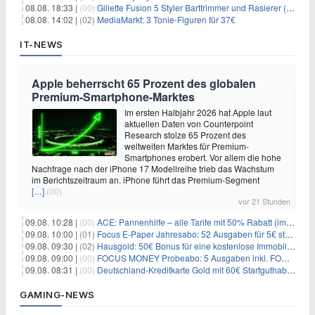
08.08. 18:33 |
(00)
Gillette Fusion 5 Styler Barttrimmer und Rasierer (All in One) für 16€
08.08. 14:02 |
(02)
MediaMarkt: 3 Tonie-Figuren für 37€
IT-NEWS
Apple beherrscht 65 Prozent des globalen
Premium-Smartphone-Marktes
Im ersten Halbjahr 2026 hat Apple laut
aktuellen Daten von Counterpoint
Research stolze 65 Prozent des
weltweiten Marktes für Premium-
Smartphones erobert. Vor allem die hohe
Nachfrage nach der iPhone 17 Modellreihe trieb das Wachstum
im Berichtszeitraum an. iPhone führt das Premium-Segment
[…]
(00)
vor 21 Stunden
09.08. 10:28 |
(00)
ACE: Pannenhilfe – alle Tarife mit 50% Rabatt (im ersten Jahr)
09.08. 10:00 |
(01)
Focus E-Paper Jahresabo: 52 Ausgaben für 5€ statt 207,48€ – per Formular kündbar!
09.08. 09:30 |
(02)
Hausgold: 50€ Bonus für eine kostenlose Immobilienbewertung
09.08. 09:00 |
(00)
FOCUS MONEY Probeabo: 5 Ausgaben inkl. FOCUS+ Zugang für 5€
09.08. 08:31 |
(00)
Deutschland-Kreditkarte Gold mit 60€ Startguthaben (45€ Gewinn)
GAMING-NEWS