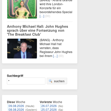
wird ihre London-
Konzerte für ein
bevorstehendes Special
[…]
(00)
Anthony Michael Hall: John Hughes
sprach über eine Fortsetzung von
'The Breakfast Club'
(BANG) - Anthony
Michael Hall hat
verraten, dass
Regisseur John Hughes
bei ihrem
[…]
(00)
Suchbegriff
suchen
Diese
Woche
Vorletzte
Woche
09.08.2026
26.07.2026
(Heute)
(So)
08.08.2026
25.07.2026
(Gestern)
(Sa)