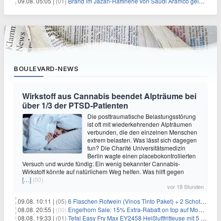
09.08. 05:05 |
(01)
Brand im Jazan-Raffinerie von Saudi Aramco gelöscht: Auswirkungen auf die Energiemärkte
BOULEVARD-NEWS
Wirkstoff aus Cannabis beendet Alpträume bei
über 1/3 der PTSD-Patienten
Die posttraumatische Belastungsstörung
ist oft mit wiederkehrenden Alpträumen
verbunden, die den einzelnen Menschen
extrem belasten. Was lässt sich dagegen
tun? Die Charité Universitätsmedizin
Berlin wagte einen placebokontrollierten
Versuch und wurde fündig: Ein wenig bekannter Cannabis-
Wirkstoff könnte auf natürlichem Weg helfen. Was hilft gegen
[…]
(00)
vor 18 Stunden
09.08. 10:11 |
(05)
6 Flaschen Rotwein (Vinos Tinto Paket) + 2 Schott Zwiesel Gläser für 25,99€ inkl. Versand
08.08. 20:55 |
(00)
Engelhorn Sale: 15% Extra-Rabatt on top auf Mode- und Sport-Artikel
08.08. 19:33 |
(01)
Tefal Easy Fry Max EY2458 Heißluftfritteuse mit 5 Litern für 64,99€