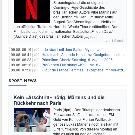
Streamingdienst die erfolgreiche
Coming-of-Age-Geschichte des
brasilianischen Autors Vitor Martins auf
den Bildschirm. Der Film startet Mitte
August. Der Streamingdienst Netflix hat
den offiziellen Trailer zu Here the Whole Time veröffentlicht. Der
Film basiert auf dem internationalen Bestseller „Fifteen Days“
(„Quince Días“) des brasilianischen Autors
[…]
(00)
vor 1 Stunde
09.08. 09:16 |
(00)
arte räumt mit dem Salieri-Mythos auf
09.08. 08:41 |
(00)
Hulu macht Amanda Hirsch zur Gastgeberin seines Reality-Podcasts
09.08. 08:23 |
(00)
Primetime-Check: Samstag, 8. August 2026
09.08. 08:16 |
(00)
ProSieben Fun startet «Kaiju No. 8»
09.08. 07:58 |
(00)
«Tour de France Femmes» akzeptabel mit vorletzter Etappe
SPORT-NEWS
Kein «Arschtritt» nötig: Märtens und die
Rückkehr nach Paris
Paris (dpa) - Den Triumph der deutschen
Freiwasser-Staffel mit dem dritten EM-
Gold von Kumpel Florian Wellbrock
genoss Lukas Märtens noch als Fan mit
Eiffelturm-Blick. Von diesem Montag an
wird es auch für den deutschen