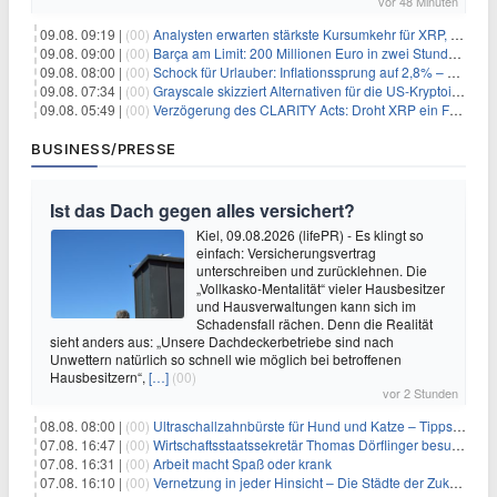
vor 48 Minuten
09.08. 09:19 |
(00)
Analysten erwarten stärkste Kursumkehr für XRP, während Polymarket skeptisch bleibt
09.08. 09:00 |
(00)
Barça am Limit: 200 Millionen Euro in zwei Stunden – warum dieser Schuldentrip hochgefährlich wird
09.08. 08:00 |
(00)
Schock für Urlauber: Inflationssprung auf 2,8% – Diese Preise explodieren jetzt
09.08. 07:34 |
(00)
Grayscale skizziert Alternativen für die US-Kryptoindustrie ohne CLARITY Act
09.08. 05:49 |
(00)
Verzögerung des CLARITY Acts: Droht XRP ein Fall unter die $1-Marke?
BUSINESS/PRESSE
Ist das Dach gegen alles versichert?
Kiel, 09.08.2026 (lifePR) - Es klingt so
einfach: Versicherungsvertrag
unterschreiben und zurücklehnen. Die
„Vollkasko-Mentalität“ vieler Hausbesitzer
und Hausverwaltungen kann sich im
Schadensfall rächen. Denn die Realität
sieht anders aus: „Unsere Dachdeckerbetriebe sind nach
Unwettern natürlich so schnell wie möglich bei betroffenen
Hausbesitzern“,
[…]
(00)
vor 2 Stunden
08.08. 08:00 |
(00)
Ultraschallzahnbürste für Hund und Katze – Tipps zur erfolgreichen Eingewöhnung
07.08. 16:47 |
(00)
Wirtschaftsstaatssekretär Thomas Dörflinger besucht Handwerksbetrieb im Kammerbezirk Freiburg
07.08. 16:31 |
(00)
Arbeit macht Spaß oder krank
07.08. 16:10 |
(00)
Vernetzung in jeder Hinsicht – Die Städte der Zukunft sind grün-blau