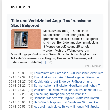
TOP-THEMEN
Tote und Verletzte bei Angriff auf russische
Stadt Belgorod
Moskau/Kiew (dpa) - Durch einen
ukrainischen Drohnenangriff auf die
grenznahe russische Großstadt Belgorod
sind nach Behördenangaben mindestens
3 Menschen getötet und 25 verletzt
worden. Mehrere Wohnblocks, ein
Verwaltungsgebäude sowie Geschäfte seien beschädigt worden,
teilte der Gouverneur der Region, Alexander Schuwajew, auf
Telegram mit. Bilder in
[…]
(00)
vor 3 Minuten
09.08. 10:39 |
(00)
Feueralarm am Gardasee: 250 Menschen evakuiert
09.08. 09:32 |
(11)
ISW: Moskau plant Angriffswelle gegen Kiews Energieinfrastruktur
09.08. 08:27 |
(06)
Kubicki drängt auf Ende der Frühverrentung
09.08. 08:22 |
(01)
Sonnenschein mit lokalen Gewittern und hohen Temperaturen
09.08. 07:30 |
(01)
Wasserarme Donau wird zur Asservatenkammer der Geschichte
09.08. 07:26 |
(04)
Fifa beklagt Kampagne gegen Infantino
09.08. 06:20 |
(03)
Schnelle Wiedereröffnung der Straße von Hormus ungewiss
09.08. 06:00 |
(15)
Barfuß in Schlappen und Sandalen: Sind nackte Füße eklig?
09.08. 05:55 |
(04)
Aus drei mach viele: Türkei will neuen Militärpakt erweitern