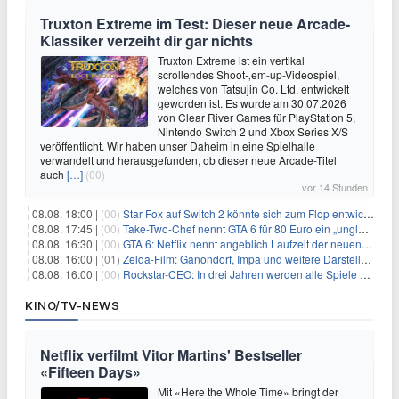
Truxton Extreme im Test: Dieser neue Arcade-
Klassiker verzeiht dir gar nichts
Truxton Extreme ist ein vertikal
scrollendes Shoot-‚em-up-Videospiel,
welches von Tatsujin Co. Ltd. entwickelt
geworden ist. Es wurde am 30.07.2026
von Clear River Games für PlayStation 5,
Nintendo Switch 2 und Xbox Series X/S
veröffentlicht. Wir haben unser Daheim in eine Spielhalle
verwandelt und herausgefunden, ob dieser neue Arcade-Titel
auch
[…]
(00)
vor 14 Stunden
08.08. 18:00 |
(00)
Star Fox auf Switch 2 könnte sich zum Flop entwickeln
08.08. 17:45 |
(00)
Take-Two-Chef nennt GTA 6 für 80 Euro ein „unglaubliches Schnäppchen“
08.08. 16:30 |
(00)
GTA 6: Netflix nennt angeblich Laufzeit der neuen Gameplay-Präsentation
08.08. 16:00 |
(01)
Zelda-Film: Ganondorf, Impa und weitere Darsteller sollen feststehen
08.08. 16:00 |
(00)
Rockstar-CEO: In drei Jahren werden alle Spiele gestreamt
KINO/TV-NEWS
Netflix verfilmt Vitor Martins' Bestseller
«Fifteen Days»
Mit «Here the Whole Time» bringt der