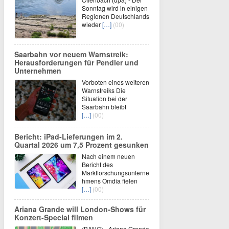
Sonntag wird in einigen
Regionen Deutschlands
wieder
[…]
(00)
Saarbahn vor neuem Warnstreik:
Herausforderungen für Pendler und
Unternehmen
Vorboten eines weiteren
Warnstreiks Die
Situation bei der
Saarbahn bleibt
[…]
(00)
Bericht: iPad-Lieferungen im 2.
Quartal 2026 um 7,5 Prozent gesunken
Nach einem neuen
Bericht des
Marktforschungsunterne
hmens Omdia fielen
[…]
(00)
Ariana Grande will London-Shows für
Konzert-Special filmen
(BANG) - Ariana Grande