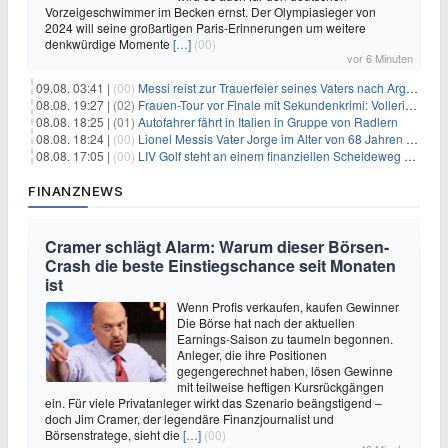
Vorzeigeschwimmer im Becken ernst. Der Olympiasieger von
2024 will seine großartigen Paris-Erinnerungen um weitere
denkwürdige Momente
[…]
(00)
vor 6 Minuten
09.08. 03:41 |
(00)
Messi reist zur Trauerfeier seines Vaters nach Argentinien
08.08. 19:27 |
(02)
Frauen-Tour vor Finale mit Sekundenkrimi: Vollering in Gelb
08.08. 18:25 |
(01)
Autofahrer fährt in Italien in Gruppe von Radlern
08.08. 18:24 |
(00)
Lionel Messis Vater Jorge im Alter von 68 Jahren gestorben
08.08. 17:05 |
(00)
LIV Golf steht an einem finanziellen Scheideweg auf der Suche nach neuen Investitionen
FINANZNEWS
Cramer schlägt Alarm: Warum dieser Börsen-
Crash die beste Einstiegschance seit Monaten
ist
Wenn Profis verkaufen, kaufen Gewinner
Die Börse hat nach der aktuellen
Earnings-Saison zu taumeln begonnen.
Anleger, die ihre Positionen
gegengerechnet haben, lösen Gewinne
mit teilweise heftigen Kursrückgängen
ein. Für viele Privatanleger wirkt das Szenario beängstigend –
doch Jim Cramer, der legendäre Finanzjournalist und
Börsenstratege, sieht die
[…]
(00)