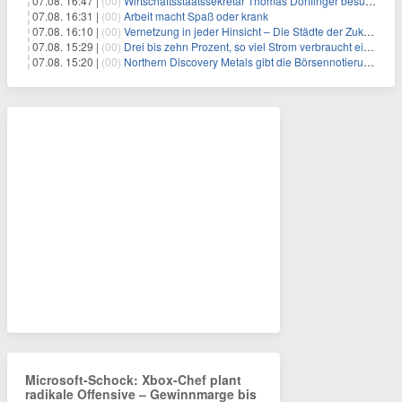
07.08. 16:47 |
(00)
Wirtschaftsstaatssekretär Thomas Dörflinger besucht Handwerksbetrieb im Kammerbezirk Freiburg
07.08. 16:31 |
(00)
Arbeit macht Spaß oder krank
07.08. 16:10 |
(00)
Vernetzung in jeder Hinsicht – Die Städte der Zukunft sind grün-blau
07.08. 15:29 |
(00)
Drei bis zehn Prozent, so viel Strom verbraucht ein Aufzug im Gebäude
07.08. 15:20 |
(00)
Northern Discovery Metals gibt die Börsennotierung an der Frankfurter Wertpapierbörse bekannt
Microsoft-Schock: Xbox-Chef plant
radikale Offensive – Gewinnmarge bis