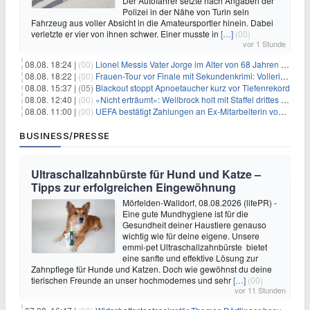
Der Autofahrer setzte nach Angaben der
Polizei in der Nähe von Turin sein
Fahrzeug aus voller Absicht in die Amateursportler hinein. Dabei
verletzte er vier von ihnen schwer. Einer musste in
[…]
(00)
vor 1 Stunde
08.08. 18:24 |
(00)
Lionel Messis Vater Jorge im Alter von 68 Jahren gestorben
08.08. 18:22 |
(00)
Frauen-Tour vor Finale mit Sekundenkrimi: Vollering in Gelb
08.08. 15:37 |
(05)
Blackout stoppt Apnoetaucher kurz vor Tiefenrekord
08.08. 12:40 |
(00)
«Nicht erträumt»: Wellbrock holt mit Staffel drittes EM-Gold
08.08. 11:00 |
(00)
UEFA bestätigt Zahlungen an Ex-Mitarbeiterin von Infantino
BUSINESS/PRESSE
Ultraschallzahnbürste für Hund und Katze –
Tipps zur erfolgreichen Eingewöhnung
Mörfelden-Walldorf, 08.08.2026 (lifePR) -
Eine gute Mundhygiene ist für die
Gesundheit deiner Haustiere genauso
wichtig wie für deine eigene. Unsere
emmi-pet Ultraschallzahnbürste bietet
eine sanfte und effektive Lösung zur
Zahnpflege für Hunde und Katzen. Doch wie gewöhnst du deine
tierischen Freunde an unser hochmodernes und sehr
[…]
(00)
vor 11 Stunden