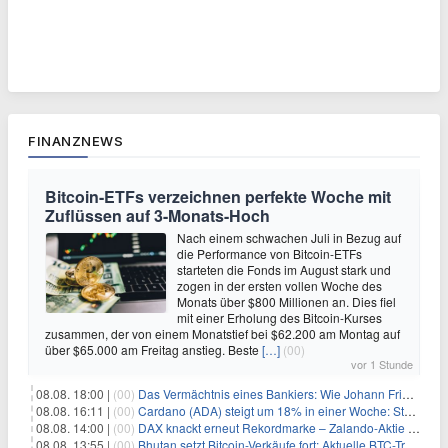
FINANZNEWS
Bitcoin-ETFs verzeichnen perfekte Woche mit
Zuflüssen auf 3-Monats-Hoch
Nach einem schwachen Juli in Bezug auf
die Performance von Bitcoin-ETFs
starteten die Fonds im August stark und
zogen in der ersten vollen Woche des
Monats über $800 Millionen an. Dies fiel
mit einer Erholung des Bitcoin-Kurses
zusammen, der von einem Monatstief bei $62.200 am Montag auf
über $65.000 am Freitag anstieg. Beste
[…]
(00)
vor 1 Stunde
08.08. 18:00 |
(00)
Das Vermächtnis eines Bankiers: Wie Johann Friedrich Städel sein Imperium unsterblich machte
08.08. 16:11 |
(00)
Cardano (ADA) steigt um 18% in einer Woche: Steht ein Kurs von $0,30 bevor?
08.08. 14:00 |
(00)
DAX knackt erneut Rekordmarke – Zalando-Aktie crasht nach Quartalszahlen
08.08. 13:55 |
(00)
Bhutan setzt Bitcoin-Verkäufe fort: Aktuelle BTC-Transaktionen