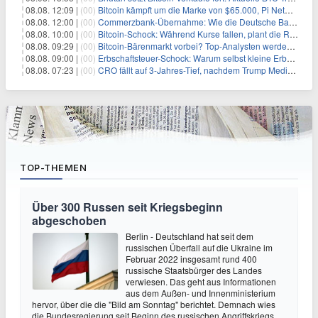
08.08. 12:09 |
(00)
Bitcoin kämpft um die Marke von $65.000, Pi Network gewinnt an Unterstützung
08.08. 12:00 |
(00)
Commerzbank-Übernahme: Wie die Deutsche Bank im Schatten zum großen Gewinner wird
08.08. 10:00 |
(00)
Bitcoin-Schock: Während Kurse fallen, plant die Regierung die Steuer-Bombe
08.08. 09:29 |
(00)
Bitcoin-Bärenmarkt vorbei? Top-Analysten werden optimistisch, aber die Geschichte sagt etwas anderes
08.08. 09:00 |
(00)
Erbschaftsteuer-Schock: Warum selbst kleine Erbschaften den Fiskus Millionen kosten
08.08. 07:23 |
(00)
CRO fällt auf 3-Jahres-Tief, nachdem Trump Media zwei große Crypto.com-Deals storniert
TOP-THEMEN
Über 300 Russen seit Kriegsbeginn
abgeschoben
Berlin - Deutschland hat seit dem
russischen Überfall auf die Ukraine im
Februar 2022 insgesamt rund 400
russische Staatsbürger des Landes
verwiesen. Das geht aus Informationen
aus dem Außen- und Innenministerium
hervor, über die die "Bild am Sonntag" berichtet. Demnach wies
die Bundesregierung seit Beginn des russischen Angriffskriegs