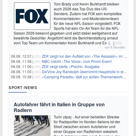
Tom Brady und Kevin Burkhardt bleiben
auch 2026 das Top-Duo des US-
Senders. Zudem hat FOX sein komplettes
Kommentatoren- und Moderatorenteam
für die neue NFL-Saison vorgestellt. FOX
Sports hat sein On-Air-Team für die NFL-
Saison 2026 bekannt gegeben und setzt dabei weitgehend auf
bewährte Gesichter. Angeführt wird die Berichterstattung erneut
vom Top-Team um Kommentator Kevin Burkhardt und Ex-
[…]
(00)
vor 6 Stunden
08.08. 12:07 |
(00)
ZDF zeigt nur den Auftakt von «The Assassin» im Fernsehen
08.08. 11:38 |
(00)
NBC macht «The Voice» zum Promi-Event
08.08. 11:06 |
(00)
ZDF zeigt vierte «Precht»-Ausgabe
08.08. 11:00 |
(00)
Da'Vine Joy Randolph übernimmt Hauptrolle in starbesetzter schwarzer Komödie
08.08. 10:38 |
(00)
«Camping Paradis» lädt zur süßen Themenwoche ein
SPORT-NEWS
Autofahrer fährt in Italien in Gruppe von
Radlern
Turin (dpa) - Auf einer beliebten Strecke
für Radsportler im Norden Italiens ist der
Streit zwischen einem Autofahrer und
einer Gruppe von Radfahrern eskaliert.