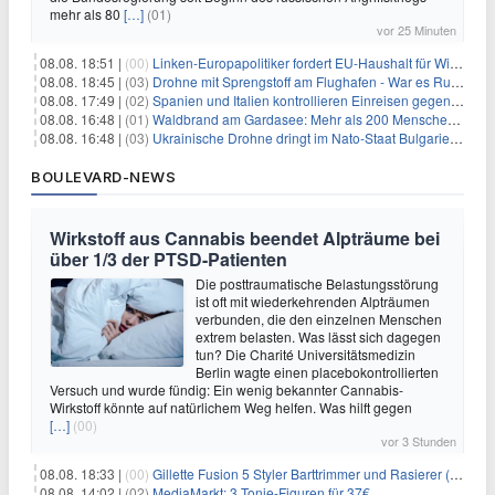
mehr als 80
[…]
(01)
vor 25 Minuten
08.08. 18:51 |
(00)
Linken-Europapolitiker fordert EU-Haushalt für Wirtschaftsumbau
08.08. 18:45 |
(03)
Drohne mit Sprengstoff am Flughafen - War es Russland?
08.08. 17:49 |
(02)
Spanien und Italien kontrollieren Einreisen gegenseitig
08.08. 16:48 |
(01)
Waldbrand am Gardasee: Mehr als 200 Menschen evakuiert
08.08. 16:48 |
(03)
Ukrainische Drohne dringt im Nato-Staat Bulgarien ein
BOULEVARD-NEWS
Wirkstoff aus Cannabis beendet Alpträume bei
über 1/3 der PTSD-Patienten
Die posttraumatische Belastungsstörung
ist oft mit wiederkehrenden Alpträumen
verbunden, die den einzelnen Menschen
extrem belasten. Was lässt sich dagegen
tun? Die Charité Universitätsmedizin
Berlin wagte einen placebokontrollierten
Versuch und wurde fündig: Ein wenig bekannter Cannabis-
Wirkstoff könnte auf natürlichem Weg helfen. Was hilft gegen
[…]
(00)
vor 3 Stunden
08.08. 18:33 |
(00)
Gillette Fusion 5 Styler Barttrimmer und Rasierer (All in One) für 16€
08.08. 14:02 |
(02)
MediaMarkt: 3 Tonie-Figuren für 37€