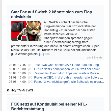
Star Fox auf Switch 2 könnte sich zum Flop
entwickeln
Auf Switch 2 schafft das tierische
Flugkommando Star Fox vorerst keinen
Höhenflug – zumindest bei den ersten
Verkaufszahlen. Aktuelle
Chartplatzierungen sprechen gegen
einen Überraschungserfolg, trotz
prominenter Platzierung der Marke im enorm erfolgreichen Super
Mario Galaxy Film. Bei Kritikern ist die Serie beliebt und fuhr oft
gute Wertungen ein.
[…]
(00)
vor 1 Stunde
08.08. 17:45 |
(00)
Take-Two-Chef nennt GTA 6 für 80 Euro ein „unglaubliches Schnäppchen“
08.08. 16:30 |
(00)
GTA 6: Netflix nennt angeblich Laufzeit der neuen Gameplay-Präsentation
08.08. 16:00 |
(00)
Zelda-Film: Ganondorf, Impa und weitere Darsteller sollen feststehen
08.08. 16:00 |
(00)
Rockstar-CEO: In drei Jahren werden alle Spiele gestreamt
08.08. 14:00 |
(00)
Fallout 3 war nicht so groß, wie Bethesda es ursprünglich wollte
KINO/TV-NEWS
FOX setzt auf Kontinuität bei seiner NFL-
Berichterstattung