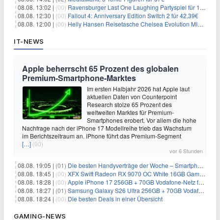
08.08. 13:02 |
(00)
Ravensburger Last One Laughing Partyspiel für 14,04€
08.08. 12:30 |
(00)
Fallout 4: Anniversary Edition Switch 2 für 42,39€
08.08. 12:00 |
(00)
Helly Hansen Reisetasche Chelsea Evolution MID 54L für 29,99€
IT-NEWS
Apple beherrscht 65 Prozent des globalen
Premium-Smartphone-Marktes
Im ersten Halbjahr 2026 hat Apple laut
aktuellen Daten von Counterpoint
Research stolze 65 Prozent des
weltweiten Marktes für Premium-
Smartphones erobert. Vor allem die hohe
Nachfrage nach der iPhone 17 Modellreihe trieb das Wachstum
im Berichtszeitraum an. iPhone führt das Premium-Segment
[…]
(00)
vor 6 Stunden
08.08. 19:05 |
(01)
Die besten Handyverträge der Woche – Smartphone-Tarife & SIM-Only im Überblick
08.08. 18:45 |
(00)
XFX Swift Radeon RX 9070 OC White 16GB Gaming-Grafikkarte für 579€
08.08. 18:28 |
(00)
Apple iPhone 17 256GB + 70GB Vodafone-Netz für 34,99€/Monat (effektiv 6,41€/Monat)
08.08. 18:27 |
(01)
Samsung Galaxy S26 Ultra 256GB + 70GB Vodafone-Netz für 34,99€/Monat (effektiv 4,74€/Monat)
08.08. 18:24 |
(00)
Die besten Deals in einer Übersicht
GAMING-NEWS