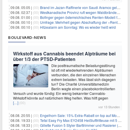
09.08. 05:05 |
(00)
Brand im Jazan-Raffinerie von Saudi Aramco gelöscht: Auswirkungen auf die Energiemärkte
09.08. 02:37 |
(00)
Westkanadische Provinz ruft wegen Waldbränden Notstand aus
09.08. 01:00 |
(00)
Bofinger gegen österreichisches Renten-Modell für Schwerarbeiter
09.08. 00:10 |
(00)
Umfrage: Mehrheit gegen Abschaffung der «Rente mit 63»
09.08. 00:10 |
(00)
Hitzealarm am Sonntag: Wo es wieder heiß wird
BOULEVARD-NEWS
Wirkstoff aus Cannabis beendet Alpträume bei
über 1/3 der PTSD-Patienten
Die posttraumatische Belastungsstörung
ist oft mit wiederkehrenden Alpträumen
verbunden, die den einzelnen Menschen
extrem belasten. Was lässt sich dagegen
tun? Die Charité Universitätsmedizin
Berlin wagte einen placebokontrollierten
Versuch und wurde fündig: Ein wenig bekannter Cannabis-
Wirkstoff könnte auf natürlichem Weg helfen. Was hilft gegen
[…]
(00)
vor 13 Stunden
08.08. 20:55 |
(00)
Engelhorn Sale: 15% Extra-Rabatt on top auf Mode- und Sport-Artikel
08.08. 19:33 |
(00)
Tefal Easy Fry Max EY2458 Heißluftfritteuse mit 5 Litern für 64,99€
08.08. 18:33 |
(00)
Gillette Fusion 5 Styler Barttrimmer und Rasierer (All in One) für 16€