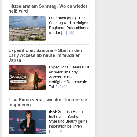
Hitzealarm am Sonntag: Wo es wieder
heiß wird
Offenbach (dpa) - Der
Sonntag wird in einigen
Regionen Deutschlands
wieder
[…]
(00)
Expeditions: Samurai – Start in den
Early Access ab heute im feudalen
Japan
Expeditions: Samurai ist
ab sofort im Early
Access für PC
verfügbar! Der neueste
Teil
[…]
(00)
Lisa Rinna verrät, wie ihre Töchter sie
inspirieren
(BANG) - Lisa Rinna
holt sich in Sachen
Style und Beauty gerne
Inspiration bei ihren
[…]
(00)