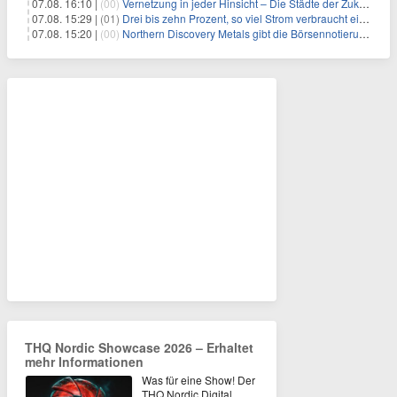
07.08. 16:10 |
(00)
Vernetzung in jeder Hinsicht – Die Städte der Zukunft sind grün-blau
07.08. 15:29 |
(01)
Drei bis zehn Prozent, so viel Strom verbraucht ein Aufzug im Gebäude
07.08. 15:20 |
(00)
Northern Discovery Metals gibt die Börsennotierung an der Frankfurter Wertpapierbörse bekannt
THQ Nordic Showcase 2026 – Erhaltet
mehr Informationen
Was für eine Show! Der
THQ Nordic Digital