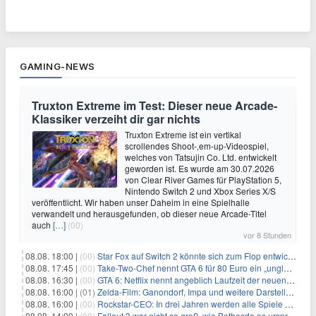
GAMING-NEWS
Truxton Extreme im Test: Dieser neue Arcade-
Klassiker verzeiht dir gar nichts
Truxton Extreme ist ein vertikal
scrollendes Shoot-‚em-up-Videospiel,
welches von Tatsujin Co. Ltd. entwickelt
geworden ist. Es wurde am 30.07.2026
von Clear River Games für PlayStation 5,
Nintendo Switch 2 und Xbox Series X/S
veröffentlicht. Wir haben unser Daheim in eine Spielhalle
verwandelt und herausgefunden, ob dieser neue Arcade-Titel
auch
[…]
(00)
vor 8 Stunden
08.08. 18:00 |
(00)
Star Fox auf Switch 2 könnte sich zum Flop entwickeln
08.08. 17:45 |
(00)
Take-Two-Chef nennt GTA 6 für 80 Euro ein „unglaubliches Schnäppchen“
08.08. 16:30 |
(00)
GTA 6: Netflix nennt angeblich Laufzeit der neuen Gameplay-Präsentation
08.08. 16:00 |
(01)
Zelda-Film: Ganondorf, Impa und weitere Darsteller sollen feststehen
08.08. 16:00 |
(00)
Rockstar-CEO: In drei Jahren werden alle Spiele gestreamt
08.08. 14:00 |
(00)
Fallout 3 war nicht so groß, wie Bethesda es ursprünglich wollte