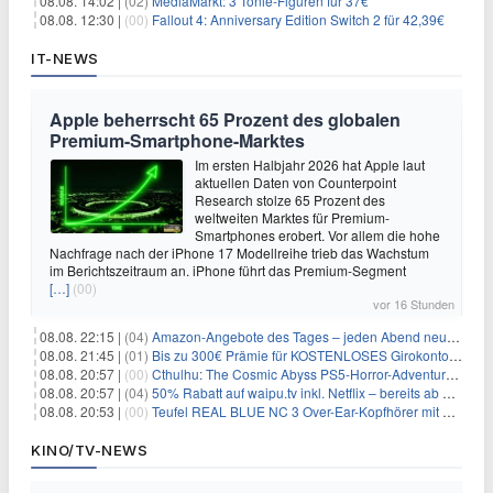
08.08. 14:02 |
(02)
MediaMarkt: 3 Tonie-Figuren für 37€
08.08. 12:30 |
(00)
Fallout 4: Anniversary Edition Switch 2 für 42,39€
IT-NEWS
Apple beherrscht 65 Prozent des globalen
Premium-Smartphone-Marktes
Im ersten Halbjahr 2026 hat Apple laut
aktuellen Daten von Counterpoint
Research stolze 65 Prozent des
weltweiten Marktes für Premium-
Smartphones erobert. Vor allem die hohe
Nachfrage nach der iPhone 17 Modellreihe trieb das Wachstum
im Berichtszeitraum an. iPhone führt das Premium-Segment
[…]
(00)
vor 16 Stunden
08.08. 22:15 |
(04)
Amazon-Angebote des Tages – jeden Abend neue Deals zum Stöbern
08.08. 21:45 |
(01)
Bis zu 300€ Prämie für KOSTENLOSES Girokonto bei der Santander – 50€ schon nach 1 Woche!
08.08. 20:57 |
(00)
Cthulhu: The Cosmic Abyss PS5-Horror-Adventure für 27,99€
08.08. 20:57 |
(04)
50% Rabatt auf waipu.tv inkl. Netflix – bereits ab 9€/Monat (statt 17,99€)
08.08. 20:53 |
(00)
Teufel REAL BLUE NC 3 Over-Ear-Kopfhörer mit ANC für 149,99€
KINO/TV-NEWS