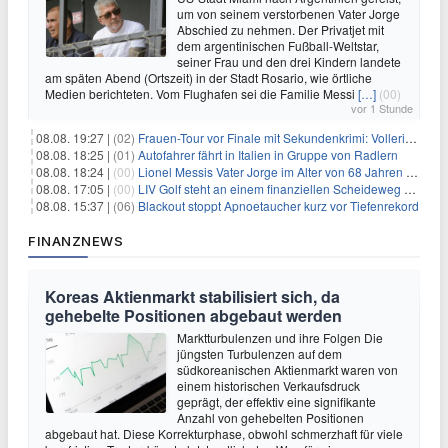
um von seinem verstorbenen Vater Jorge
Abschied zu nehmen. Der Privatjet mit
dem argentinischen Fußball-Weltstar,
seiner Frau und den drei Kindern landete
am späten Abend (Ortszeit) in der Stadt Rosario, wie örtliche
Medien berichteten. Vom Flughafen sei die Familie Messi
[…]
(00)
vor 1 Stunde
08.08. 19:27 |
(02)
Frauen-Tour vor Finale mit Sekundenkrimi: Vollering in Gelb
08.08. 18:25 |
(01)
Autofahrer fährt in Italien in Gruppe von Radlern
08.08. 18:24 |
(00)
Lionel Messis Vater Jorge im Alter von 68 Jahren gestorben
08.08. 17:05 |
(00)
LIV Golf steht an einem finanziellen Scheideweg auf der Suche nach neuen Investitionen
08.08. 15:37 |
(06)
Blackout stoppt Apnoetaucher kurz vor Tiefenrekord
FINANZNEWS
Koreas Aktienmarkt stabilisiert sich, da
gehebelte Positionen abgebaut werden
Marktturbulenzen und ihre Folgen Die
jüngsten Turbulenzen auf dem
südkoreanischen Aktienmarkt waren von
einem historischen Verkaufsdruck
geprägt, der effektiv eine signifikante
Anzahl von gehebelten Positionen
abgebaut hat. Diese Korrekturphase, obwohl schmerzhaft für viele