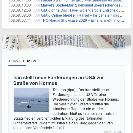
08.08. 13:30 |
(00)
Marvel’s Spider-Man 2 bekommt überraschendes PS5-Update mit gewünschter Komfortfunktion
08.08. 12:56 |
(00)
GTA 6 ohne Disc: Take-Two erklärt die Entscheidung für Download-Codes
08.08. 08:30 |
(00)
GTA 6 Online bleibt ein Rätsel – Insider stellt das neue Gerücht klar
08.08. 07:41 |
(00)
THQ Nordic Showcase 2026 – Erhaltet mehr Informationen
TOP-THEMEN
Iran stellt neue Forderungen an USA zur
Straße von Hormus
Teheran (dpa) - Der Iran stellt neue
Forderungen an die USA für eine
Wiedereröffnung der Straße von Hormus.
Die Vereinigten Staaten dürften die
Islamische Republik nie wieder
bedrohen, hieß es in einer von iranischen
Staatsmedien veröffentlichten Erklärung des Nationalen
Sicherheitsrats. Zudem müssten sie den Krieg gegen den Iran
und dessen Verbündete
[…]
(01)
vor 1 Stunde