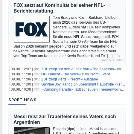
FOX setzt auf Kontinuität bei seiner NFL-
Berichterstattung
Tom Brady und Kevin Burkhardt bleiben
auch 2026 das Top-Duo des US-
Senders. Zudem hat FOX sein komplettes
Kommentatoren- und Moderatorenteam
für die neue NFL-Saison vorgestellt. FOX
Sports hat sein On-Air-Team für die NFL-
Saison 2026 bekannt gegeben und setzt dabei weitgehend auf
bewährte Gesichter. Angeführt wird die Berichterstattung erneut
vom Top-Team um Kommentator Kevin Burkhardt und Ex-
[…]
(00)
vor 16 Stunden
08.08. 12:07 |
(02)
ZDF zeigt nur den Auftakt von «The Assassin» im Fernsehen
08.08. 11:38 |
(00)
NBC macht «The Voice» zum Promi-Event
08.08. 11:06 |
(01)
ZDF zeigt vierte «Precht»-Ausgabe
08.08. 11:00 |
(00)
Da'Vine Joy Randolph übernimmt Hauptrolle in starbesetzter schwarzer Komödie
08.08. 10:38 |
(00)
«Camping Paradis» lädt zur süßen Themenwoche ein
SPORT-NEWS
Messi reist zur Trauerfeier seines Vaters nach
Argentinien
Rosario (dpa) - Lionel Messi ist aus der
US-Stadt Miami nach Argentinien gereist,