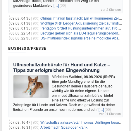
kurzfristige Trader, könnte letztendlich den Weg für ein
gesünderes Marktumfeld
[…]
(00)
vor 2 Stunden
09.08. 04:35 |
(00)
Chinas Inflation lässt nach: Ein willkommenes Zeichen für Investoren angesichts der Folgen des Öl-Schocks
09.08. 01:38 |
(00)
Wichtige XRP Ledger Aktualisierung zielt auf institutionelle Akzeptanz ab
09.08. 01:35 |
(00)
Pentagon fordert Rüstungsunternehmen auf, Produktion angesichts eskalierender globaler Spannungen zu steigern
08.08. 22:54 |
(00)
Betrüger geben sich als EU-Regulierungsbehörden aus, um Krypto-Nutzer nach MiCA-Deadline ins Visier zu nehmen
08.08. 22:35 |
(00)
US-Inflationsindex signalisiert eine mögliche Abschwächung der Inflationsdruck
BUSINESS/PRESSE
Ultraschallzahnbürste für Hund und Katze –
Tipps zur erfolgreichen Eingewöhnung
Mörfelden-Walldorf, 08.08.2026 (lifePR) -
Eine gute Mundhygiene ist für die
Gesundheit deiner Haustiere genauso
wichtig wie für deine eigene. Unsere
emmi-pet Ultraschallzahnbürste bietet
eine sanfte und effektive Lösung zur
Zahnpflege für Hunde und Katzen. Doch wie gewöhnst du deine
tierischen Freunde an unser hochmodernes und sehr
[…]
(00)
vor 21 Stunden
07.08. 16:47 |
(00)
Wirtschaftsstaatssekretär Thomas Dörflinger besucht Handwerksbetrieb im Kammerbezirk Freiburg
07.08. 16:31 |
(00)
Arbeit macht Spaß oder krank