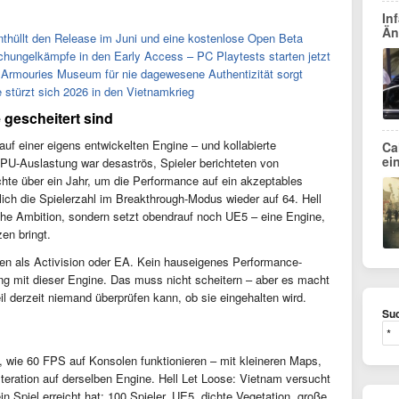
In
Än
enthüllt den Release im Juni und eine kostenlose Open Beta
schungelkämpfe in den Early Access – PC Playtests starten jetzt
 Armouries Museum für nie dagewesene Authentizität sorgt
 stürzt sich 2026 in den Vietnamkrieg
gescheitert sind
auf einer eigens entwickelten Engine – und kollabierte
Ca
ei
CPU-Auslastung war desaströs, Spieler berichteten von
chte über ein Jahr, um die Performance auf ein akzeptables
lich die Spielerzahl im Breakthrough-Modus wieder auf 64. Hell
iche Ambition, sondern setzt obendrauf noch UE5 – eine Engine,
en bringt.
n als Activision oder EA. Kein hauseigenes Performance-
ng mit dieser Engine. Das muss nicht scheitern – aber es macht
l derzeit niemand überprüfen kann, ob sie eingehalten wird.
Suc
, wie 60 FPS auf Konsolen funktionieren – mit kleineren Maps,
Iteration auf derselben Engine. Hell Let Loose: Vietnam versucht
n Spiel erreicht hat: 100 Spieler, UE5, dichte Vegetation, große