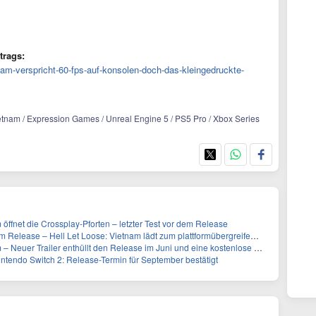
trags:
etnam-verspricht-60-fps-auf-konsolen-doch-das-kleingedruckte-
ietnam / Expression Games / Unreal Engine 5 / PS5 Pro / Xbox Series
 öffnet die Crossplay-Pforten – letzter Test vor dem Release
Release – Hell Let Loose: Vietnam lädt zum plattformübergreifenden Playtest
 Neuer Trailer enthüllt den Release im Juni und eine kostenlose Open Beta
Nintendo Switch 2: Release-Termin für September bestätigt