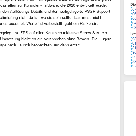
Di
 das alles auf Konsolen-Hardware, die 2020 entwickelt wurde.
0
lenden Auflösungs-Details und der nachgelagerte PSSR-Support
0
ptimierung nicht da ist, wo sie sein sollte. Das muss nicht
0
0
 es bedeutet: Wer blind vorbestellt, geht ein Risiko ein.
0
elegt. 60 FPS auf allen Konsolen inklusive Series S ist ein
Let
0
 Umsetzung bleibt es ein Versprechen ohne Beweis. Die klügere
0
 Tage nach Launch beobachten und dann entsc
3
3
2
2
2