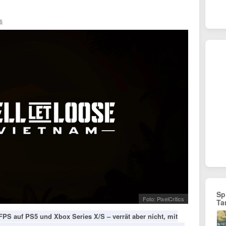
s
Sp
Foto: PixelCritics
Ta
FPS auf PS5 und Xbox Series X/S – verrät aber nicht, mit