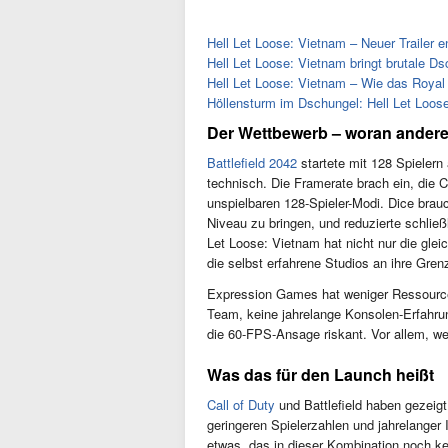
Hell Let Loose: Vietnam – Neuer Trailer 
Hell Let Loose: Vietnam bringt brutale D
Hell Let Loose: Vietnam – Wie das Royal
Höllensturm im Dschungel: Hell Let Loose
Der Wettbewerb – woran andere 
Battlefield 2042
startete mit 128 Spielern 
technisch. Die Framerate brach ein, die 
unspielbaren 128-Spieler-Modi. Dice brau
Niveau zu bringen, und reduzierte schließ
Let Loose: Vietnam hat nicht nur die gle
die selbst erfahrene Studios an ihre Grenz
Expression Games hat weniger Ressource
Team, keine jahrelange Konsolen-Erfahru
die 60-FPS-Ansage riskant. Vor allem, wei
Was das für den Launch heißt
Call of Duty
und Battlefield haben gezeigt
geringeren Spielerzahlen und jahrelanger 
etwas, das in dieser Kombination noch kei