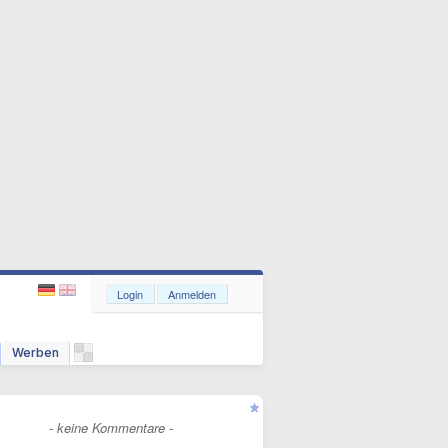
Login
Anmelden
Werben
- keine Kommentare -