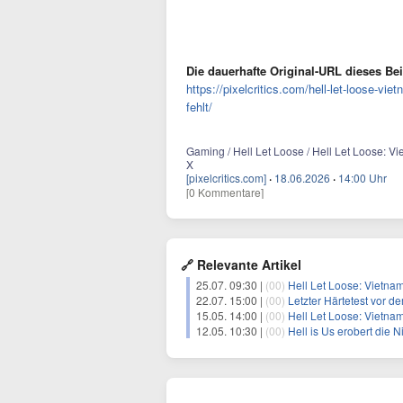
Die dauerhafte Original-URL dieses Bei
https://pixelcritics.com/hell-let-loose-vi
fehlt/
Gaming / Hell Let Loose / Hell Let Loose: V
X
[pixelcritics.com]
·
18.06.2026
·
14:00 Uhr
[0 Kommentare]
🔗 Relevante Artikel
25.07. 09:30 |
(00)
Hell Let Loose: Vietnam
22.07. 15:00 |
(00)
Letzter Härtetest vor dem 
15.05. 14:00 |
(00)
Hell Let Loose: Vietnam –
12.05. 10:30 |
(00)
Hell is Us erobert die 