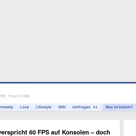
079
) · Forum (
1.032
)
munity
Lose
Lifestyle
WIN
Umfragen
Was ist klamm?
$$
verspricht 60 FPS auf Konsolen – doch