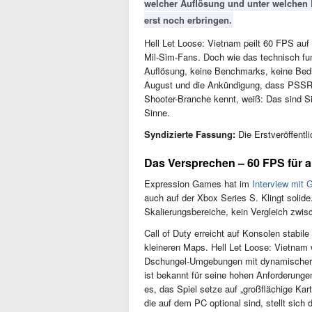
welcher Auflösung und unter welchen
erst noch erbringen.
Hell Let Loose: Vietnam peilt 60 FPS au
Mil-Sim-Fans. Doch wie das technisch funk
Auflösung, keine Benchmarks, keine Bedi
August und die Ankündigung, dass PSSR 
Shooter-Branche kennt, weiß: Das sind S
Sinne.
Syndizierte Fassung:
Die Erstveröffentli
Das Versprechen – 60 FPS für a
Expression Games hat im
Interview mit 
auch auf der Xbox Series S. Klingt solide
Skalierungsbereiche, kein Vergleich zwi
Call of Duty erreicht auf Konsolen stabil
kleineren Maps. Hell Let Loose: Vietnam wi
Dschungel-Umgebungen mit dynamischer V
ist bekannt für seine hohen Anforderunge
es, das Spiel setze auf „großflächige Ka
die auf dem PC optional sind, stellt sich 