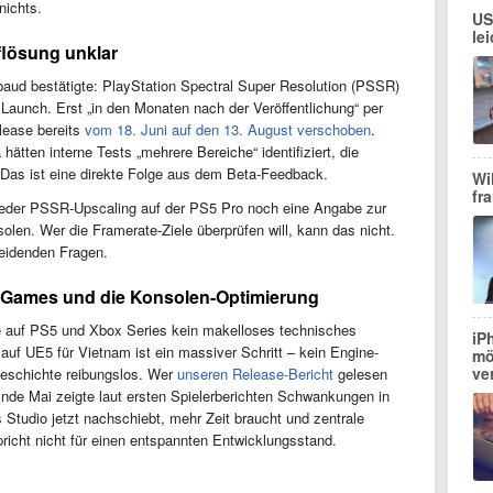
nichts.
US
le
flösung unklar
baud bestätigte: PlayStation Spectral Super Resolution (PSSR)
aunch. Erst „in den Monaten nach der Veröffentlichung“ per
lease bereits
vom 18. Juni auf den 13. August verschoben
.
tten interne Tests „mehrere Bereiche“ identifiziert, die
 Das ist eine direkte Folge aus dem Beta-Feedback.
Wi
fr
weder PSSR-Upscaling auf der PS5 Pro noch eine Angabe zur
olen. Wer die Framerate-Ziele überprüfen will, kann das nicht.
heidenden Fragen.
 Games und die Konsolen-Optimierung
e auf PS5 und Xbox Series kein makelloses technisches
iP
uf UE5 für Vietnam ist ein massiver Schritt – kein Engine-
mö
ve
Geschichte reibungslos. Wer
unseren Release-Bericht
gelesen
Ende Mai zeigte laut ersten Spielerberichten Schwankungen in
 Studio jetzt nachschiebt, mehr Zeit braucht und zentrale
pricht nicht für einen entspannten Entwicklungsstand.