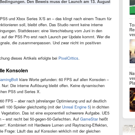
 Bedingungen. Den Beweis muss der Launch am 13. August
f PS5 und Xbox Series X/S an – das klingt nach einem Traum für
To
tionieren soll, bleibt offen. Das Studio nennt keine interne
Re
ngungen. Stattdessen: eine Verschiebung vom Juni in den
ve
auf der PS5 Pro erst nach Launch per Update kommt. Wer die
ignale, die zusammenpassen. Und zwar nicht im positiven
chung dieses Artikels erfolgte bei
PixelCritics
.
lle Konsolen
Na
ve
GamingBolt
klare Worte gefunden: 60 FPS auf allen Konsolen –
Pl
. Nur: Die interne Auflösung bleibt offen. Keine dynamischen
schen PS5 und Series X.
e 60 FPS – aber nach jahrelanger Optimierung und auf deutlich
ll 100 Spieler gleichzeitig (mit der
Unreal Engine 5
) in dichten
egetation. Das ist eine exponentiell schwerere Aufgabe. UE5
n – erst recht bei 50-gegen-50-Gefechten. Auf
GameStar
heißt
rten“. Kombiniert mit Hardware Lumen und Raytracing-Effekten,
die Frage: Läuft das auf Konsolen wirklich mit der gleichen