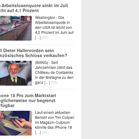
-Arbeitslosenquote sinkt im Juli
icht auf 4,1 Prozent
Washington - Die
Arbeitslosenquote in
den USA ist leicht von
4,2 Prozent im Juni auf
[…]
(00)
ll Dieter Hallervorden sein
anzösisches Schloss verkaufen?
(BANG) - Seit
Jahrzehnten zählt das
Château de Costaérès
in der Bretagne zu den
ganz
[…]
(00)
hone 18 Pro zum Marktstart
glicherweise nur begrenzt
rfügbar
Laut einem aktuellen
Bericht von Tim Culpan
im Magazin Culpium
könnte das iPhone 18
[…]
(00)