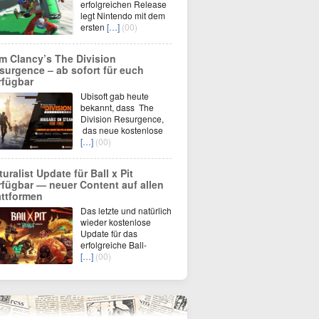
erfolgreichen Release
legt Nintendo mit dem
ersten
[…]
(00)
m Clancy’s The Division
surgence – ab sofort für euch
rfügbar
Ubisoft gab heute
bekannt, dass The
Division Resurgence,
das neue kostenlose
[…]
(00)
turalist Update für Ball x Pit
rfügbar — neuer Content auf allen
attformen
Das letzte und natürlich
wieder kostenlose
Update für das
erfolgreiche Ball-
[…]
(00)