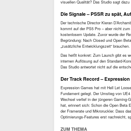
visuellen Qualität? Das Studio sagt dazu 
Die Signale – PSSR zu spät, Au
Der technische Director Kieran D’Archam
kommt auf der PS5 Pro – aber nicht zum L
kostenlosem Update. Zuvor wurde der Re
Begründung: Nach Closed und Open Beta hä
„zusätzliche Entwicklungszeit“ brauchen.
Das heißt konkret: Zum Launch gibt es 
internen Auflösung auf den Standard-Kons
Das Studio antwortet nicht auf die entsc
Der Track Record – Expression
Expression Games hat mit Hell Let Loos
Fundament gelegt. Der Umstieg von UE4 a
Wechsel verlief in der jüngeren Gaming-
hat, erinnert sich: Schon die Open Beta 
der Framerate und Mikroruckler. Dass das
Optimierungs-Features erst nachreicht, s
ZUM THEMA