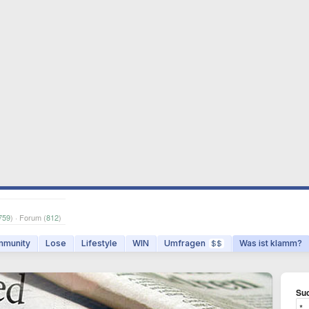
759
) · Forum (
812
)
munity
Lose
Lifestyle
WIN
Umfragen
Was ist klamm?
$$
Suc