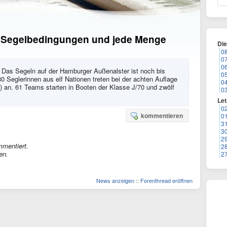
e Segelbedingungen und jede Menge
Di
0
0
0
- Das Segeln auf der Hamburger Außenalster ist noch bis
0
 Seglerinnen aus elf Nationen treten bei der achten Auflage
0
) an. 61 Teams starten in Booten der Klasse J/70 und zwölf
0
Let
0
kommentieren
0
3
3
2
mmentiert.
2
en.
2
News anzeigen
::
Forenthread eröffnen