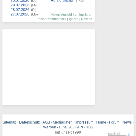
30.07.2026
Heiß diskutiert
(Do)
(14d)
29.07.2026
(Mi)
28.07.2026
(Di)
27.07.2026
(Mo)
News-Ansicht konfigurieren
meine Kommentare
|
Ignore
|
Notifies
Sitemap
·
Datenschutz
·
AGB
·
Mediadaten
·
Impressum
·
Home
·
Forum
·
News
·
Werben
·
Hilfe/FAQ
·
API
·
RSS
♡
mit
seit 1999
▲
nach oben