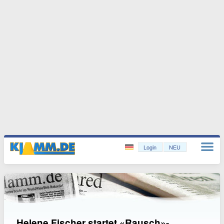
Login
NEU
Helene Fischer startet «Rausch»-