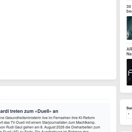
30
be
AR
Na
Suc
rdi treten zum «Duell» an
tene Gesundheitsministerin live im Fernsehen ihre KI-Reform
liert das TV-Duell mit einem Starjournalisten zum Machtkamp.
 von Rudi Gaul gehen am 8. August 2026 die Dreharbeiten zum
m Duell (AT) zu Ende. Die Ausstrahlung im Rahmen des