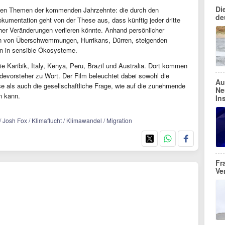
Di
dsten Themen der kommenden Jahrzehnte: die durch den
de
kumentation geht von der These aus, dass künftig jeder dritte
er Veränderungen verlieren könnte. Anhand persönlicher
en von Überschwemmungen, Hurrikans, Dürren, steigenden
fen in sensible Ökosysteme.
die Karibik, Italy, Kenya, Peru, Brazil und Australia. Dort kommen
ndevorsteher zu Wort. Der Film beleuchtet dabei sowohl die
Au
e als auch die gesellschaftliche Frage, wie auf die zunehmende
Ne
n kann.
In
osh Fox / Klimaflucht / Klimawandel / Migration
Fr
Ve