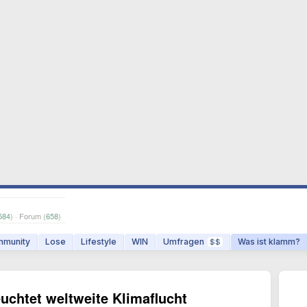
584
) · Forum (
658
)
munity
Lose
Lifestyle
WIN
Umfragen
Was ist klamm?
$$
chtet weltweite Klimaflucht