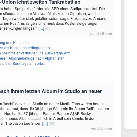
- Union lehnt zweiten Tankrabatt ab
ts hoher Spritpreise fordert die SPD einen Spritpreisdeckel. Die
n stünden in einem Missverhältnis zu den Ölpreisen, welche in
Tagen wieder stark gefallen seien, sagte Fraktionsvize Armand
schen Post". Es zeige sich erneut, dass Kostensteigerungen
stensenkungen langsam
[…]
(00)
vor 11 Minuten
bung des Klimaziels
en als Koalitionsbedingung ab
n Steinmeier-Vertrauten ins Auswärtige Amt
ieren Abschiebeflüge nach Afghanistan
Vorstoß zu Sonntagsfahrverbot
nach ihrem letzten Album im Studio an neuer
 "kocht" derzeit im Studio an neuer Musik. Fans warten bereits
ehnt darauf, dass die 38-jährige Sängerin ihr Album 'Anti' aus dem
tzt. Nun hat ihr 37-jähriger Partner, Rapper A$AP Rocky,
 ein neues Album tatsächlich in Arbeit sein könnte. In der
der 'The Jason Lee Show'
[…]
(00)
vor 3 Stunden