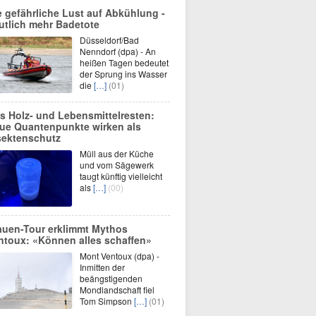
e gefährliche Lust auf Abkühlung -
utlich mehr Badetote
Düsseldorf/Bad
Nenndorf (dpa) - An
heißen Tagen bedeutet
der Sprung ins Wasser
die
[…]
(01)
s Holz- und Lebensmittelresten:
ue Quantenpunkte wirken als
sektenschutz
Müll aus der Küche
und vom Sägewerk
taugt künftig vielleicht
als
[…]
(00)
auen-Tour erklimmt Mythos
ntoux: «Können alles schaffen»
Mont Ventoux (dpa) -
Inmitten der
beängstigenden
Mondlandschaft fiel
Tom Simpson
[…]
(01)