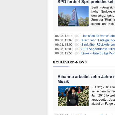
SPD fordert Spritpreisdeckel 
Berlin - Angesich
hohen Spritkoste
den vergangenen 
Zorn der "Rheini
schnell und Ko
06.08. 13:11 |
(00)
Lies offen für Verschie
06.08. 13:07 |
(00)
Krach lehnt Enteignung
06.08. 13:00 |
(00)
Streit über Rückkehr vo
06.08. 13:00 |
(00)
SPD-Abgeordnete kritis
06.08. 12:58 |
(00)
Linke kritisiert Bilger-
BOULEVARD-NEWS
Rihanna arbeitet zehn Jahre 
Musik
(BANG) - Rihanna
seit einem Jahrz
Jahr 2016 fortse
angedeutet, dass
aktuellen Folge 