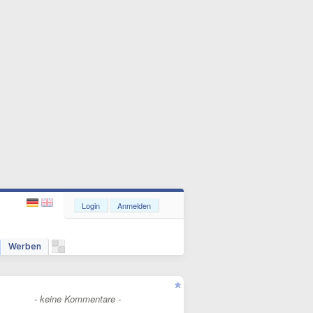
Login
Anmelden
Werben
- keine Kommentare -