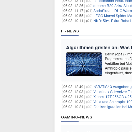
06.08. 13:11 |
(00)
Lottoscanner-Neukunden
06.08. 12:26 |
(00)
dreame R20 Akku-Staubs
06.08. 11:17 |
(01)
SodaStream DUO Wassers
06.08. 10:55 |
(00)
LEGO Marvel Spider-Man
06.08. 10:11 |
(01)
NKD: 50% Extra-Rabatt 
IT-NEWS
Algorithmen greifen an: Was h
Berlin (dpa) - Im
Programm des Fa
Vorfällen bei Me
Anthropic passi
eingeräumt, dass
06.08. 12:49 |
(00)
*GRATIS* 3 Ausgaben „s
06.08. 12:03 |
(00)
Victorinox Schweizer T
06.08. 11:39 |
(00)
Xiaomi 17T 256GB + 25G
06.08. 10:33 |
(00)
Volta und Anthropic: 10
06.08. 10:21 |
(00)
Fehlkonfiguration bei M
GAMING-NEWS