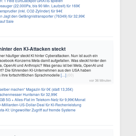
: 1 Feld EuroJackpot GRATIS spielen
auger (22.000Pa, bis 90 Min. Laufzeit) für 169€
prudler (inkl. CO2-Zylinder) für 94€
 Jagt den Gefängnistransporter (76349) für 32,99€
auf Sale
inter den KI-Attacken steckt
mer häufiger steckt KI hinter Cyberattacken. Nun ist auch ein
cebook-Konzerns Meta damit aufgefallen. Was steckt hinter den
ta, OpenAI und Anthropic? Was genau ist bei Meta, OpenAI und
ert? Die führenden KI-Unternehmen aus den USA haben
 ihre fortschrittlichen Sprachmodelle
[…]
(00)
vor 36 Minuten
elber machen“ Magazin für 0€ (statt 13,35€)
aschenmesser Huntsman für 32,99€
B 5G + Alles-Flat im Telekom-Netz für 9,99€/Monat
0-Milliarden-US-Dollar-Deal für KI-Rechenleistung
eta-KI: Ungewollter Zugriff auf fremde Systeme