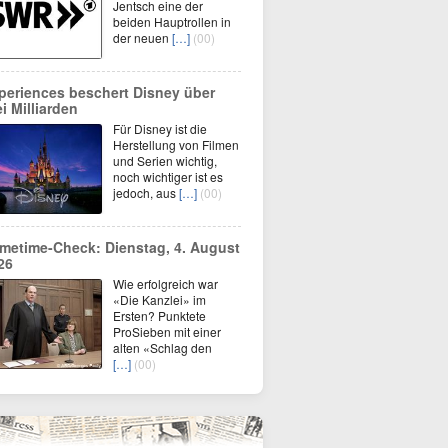
Jentsch eine der
beiden Hauptrollen in
der neuen
[…]
(00)
periences beschert Disney über
ei Milliarden
Für Disney ist die
Herstellung von Filmen
und Serien wichtig,
noch wichtiger ist es
jedoch, aus
[…]
(00)
imetime-Check: Dienstag, 4. August
26
Wie erfolgreich war
«Die Kanzlei» im
Ersten? Punktete
ProSieben mit einer
alten «Schlag den
[…]
(00)