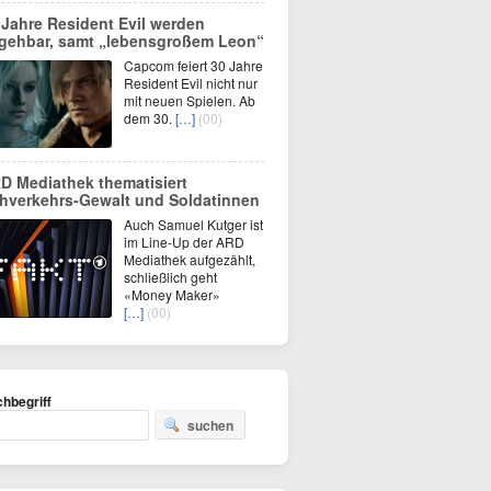
 Jahre Resident Evil werden
gehbar, samt „lebensgroßem Leon“
Capcom feiert 30 Jahre
Resident Evil nicht nur
mit neuen Spielen. Ab
dem 30.
[…]
(00)
D Mediathek thematisiert
hverkehrs-Gewalt und Soldatinnen
Auch Samuel Kutger ist
im Line-Up der ARD
Mediathek aufgezählt,
schließlich geht
«Money Maker»
[…]
(00)
hbegriff
suchen