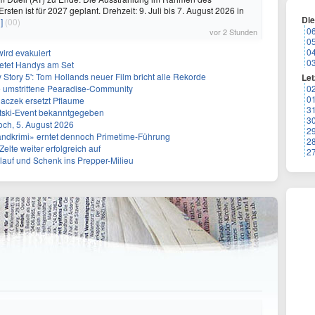
rsten ist für 2027 geplant. Drehzeit: 9. Juli bis 7. August 2026 in
Di
]
(00)
0
vor 2 Stunden
0
0
ird evakuiert
0
ietet Handys am Set
y Story 5': Tom Hollands neuer Film bricht alle Rekorde
Let
e umstrittene Pearadise-Community
0
0
aczek ersetzt Pflaume
3
tski-Event bekanntgegeben
3
och, 5. August 2026
2
Landkrimi» erntet dennoch Primetime-Führung
2
elte weiter erfolgreich auf
2
llauf und Schenk ins Prepper-Milieu