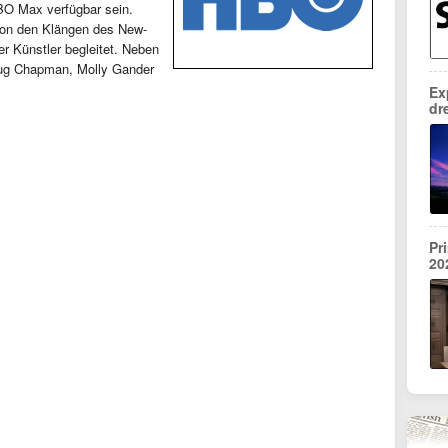
HBO Max verfügbar sein.
von den Klängen des New-
r Künstler begleitet. Neben
Doug Chapman, Molly Gander
Ex
dr
Pr
20