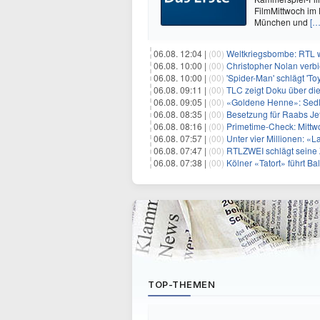
FilmMittwoch im E
München und
[…
06.08. 12:04 |
(00)
Weltkriegsbombe: RTL w
06.08. 10:00 |
(00)
Christopher Nolan verb
06.08. 10:00 |
(00)
'Spider-Man' schlägt 'To
06.08. 09:11 |
(00)
TLC zeigt Doku über di
06.08. 09:05 |
(00)
«Goldene Henne»: Sedl
06.08. 08:35 |
(00)
Besetzung für Raabs Je
06.08. 08:16 |
(00)
Primetime-Check: Mittw
06.08. 07:57 |
(00)
Unter vier Millionen: «
06.08. 07:47 |
(00)
RTLZWEI schlägt seine Z
06.08. 07:38 |
(00)
Kölner «Tatort» führt Ba
TOP-THEMEN