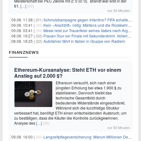
Meisterschaft bei PEC Zwolle mit 2: 0 (0: 0). Brandt war erst in der
61.
[…]
(00)
vor 54 Minuten
09.08. 11:38 |
(01)
Schmutzkampagne gegen Infantino? FIFA schaltet auf Angriff
09.08. 10:41 |
(00)
Kein «Arschtritt» nötig: Märtens und die Rückkehr nach Paris
09.08. 03:41 |
(00)
Messi reist zur Trauerfeier seines Vaters nach Argentinien
08.08. 19:27 |
(02)
Frauen-Tour vor Finale mit Sekundenkrimi: Vollering in Gelb
08.08. 18:25 |
(02)
Autofahrer fährt in Italien in Gruppe von Radlern
FINANZNEWS
Ethereum-Kursanalyse: Steht ETH vor einem
Anstieg auf 2.000 $?
Ethereum versucht, sich nach einer
jüngsten Erholung bei etwa 1.900 $ zu
stabilisieren. Dennoch bleibt das
technische Gesamtbild durch
bedeutende Widerstände eingeschränkt.
Während sich die kurzfristige Struktur
verbessert hat, benötigt ETH einen entscheidenden Ausbruch, um
zu bestätigen, dass die Käufer die Kontrolle zurückgewinnen.
Analyse des
[…]
(00)
vor 50 Minuten
09.08. 16:00 |
(00)
Langzeitpflegeversicherung: Warum Millionen Deutsche sie übersehen – und das teuer wird