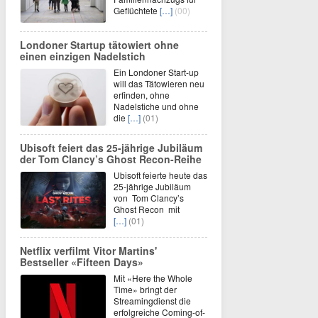
Geflüchtete
[…]
(00)
Londoner Startup tätowiert ohne
einen einzigen Nadelstich
Ein Londoner Start-up
will das Tätowieren neu
erfinden, ohne
Nadelstiche und ohne
die
[…]
(01)
Ubisoft feiert das 25-jährige Jubiläum
der Tom Clancy’s Ghost Recon-Reihe
Ubisoft feierte heute das
25-jährige Jubiläum
von Tom Clancy’s
Ghost Recon mit
[…]
(01)
Netflix verfilmt Vitor Martins'
Bestseller «Fifteen Days»
Mit «Here the Whole
Time» bringt der
Streamingdienst die
erfolgreiche Coming-of-