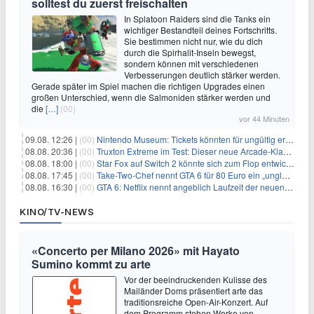
solltest du zuerst freischalten
In Splatoon Raiders sind die Tanks ein
wichtiger Bestandteil deines Fortschritts.
Sie bestimmen nicht nur, wie du dich
durch die Spirhalit-Inseln bewegst,
sondern können mit verschiedenen
Verbesserungen deutlich stärker werden.
Gerade später im Spiel machen die richtigen Upgrades einen
großen Unterschied, wenn die Salmoniden stärker werden und
die
[…]
(00)
vor 44 Minuten
09.08. 12:26 |
(00)
Nintendo Museum: Tickets könnten für ungültig erklärt werden!
08.08. 20:36 |
(00)
Truxton Extreme im Test: Dieser neue Arcade-Klassiker verzeiht dir gar nichts
08.08. 18:00 |
(00)
Star Fox auf Switch 2 könnte sich zum Flop entwickeln
08.08. 17:45 |
(00)
Take-Two-Chef nennt GTA 6 für 80 Euro ein „unglaubliches Schnäppchen“
08.08. 16:30 |
(00)
GTA 6: Netflix nennt angeblich Laufzeit der neuen Gameplay-Präsentation
KINO/TV-NEWS
«Concerto per Milano 2026» mit Hayato
Sumino kommt zu arte
Vor der beeindruckenden Kulisse des
Mailänder Doms präsentiert arte das
traditionsreiche Open-Air-Konzert. Auf
dem Programm stehen Werke von