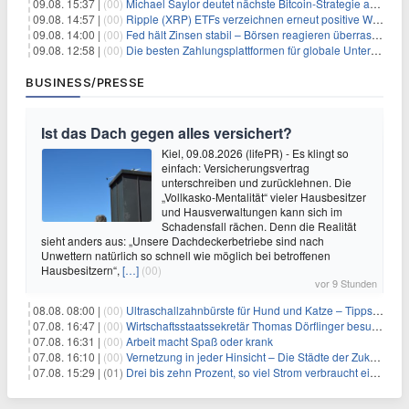
09.08. 15:37 |
(00)
Michael Saylor deutet nächste Bitcoin-Strategie an: Analysten erwarten weiteren Verkauf
09.08. 14:57 |
(00)
Ripple (XRP) ETFs verzeichnen erneut positive Woche, doch neue Bedenken tauchen auf
09.08. 14:00 |
(00)
Fed hält Zinsen stabil – Börsen reagieren überraschend volatil
09.08. 12:58 |
(00)
Die besten Zahlungsplattformen für globale Unternehmen im Jahr 2026
BUSINESS/PRESSE
Ist das Dach gegen alles versichert?
Kiel, 09.08.2026 (lifePR) - Es klingt so
einfach: Versicherungsvertrag
unterschreiben und zurücklehnen. Die
„Vollkasko-Mentalität“ vieler Hausbesitzer
und Hausverwaltungen kann sich im
Schadensfall rächen. Denn die Realität
sieht anders aus: „Unsere Dachdeckerbetriebe sind nach
Unwettern natürlich so schnell wie möglich bei betroffenen
Hausbesitzern“,
[…]
(00)
vor 9 Stunden
08.08. 08:00 |
(00)
Ultraschallzahnbürste für Hund und Katze – Tipps zur erfolgreichen Eingewöhnung
07.08. 16:47 |
(00)
Wirtschaftsstaatssekretär Thomas Dörflinger besucht Handwerksbetrieb im Kammerbezirk Freiburg
07.08. 16:31 |
(00)
Arbeit macht Spaß oder krank
07.08. 16:10 |
(00)
Vernetzung in jeder Hinsicht – Die Städte der Zukunft sind grün-blau
07.08. 15:29 |
(01)
Drei bis zehn Prozent, so viel Strom verbraucht ein Aufzug im Gebäude