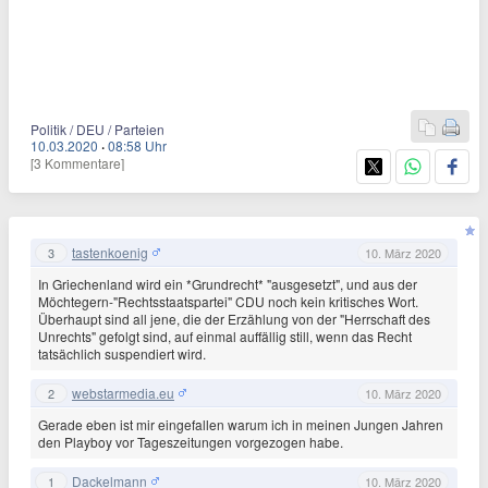
Politik / DEU / Parteien
10.03.2020
·
08:58 Uhr
[3 Kommentare]
tastenkoenig
3
10. März 2020
In Griechenland wird ein *Grundrecht* "ausgesetzt", und aus der
Möchtegern-"Rechtsstaatspartei" CDU noch kein kritisches Wort.
Überhaupt sind all jene, die der Erzählung von der "Herrschaft des
Unrechts" gefolgt sind, auf einmal auffällig still, wenn das Recht
tatsächlich suspendiert wird.
webstarmedia.eu
2
10. März 2020
Gerade eben ist mir eingefallen warum ich in meinen Jungen Jahren
den Playboy vor Tageszeitungen vorgezogen habe.
Dackelmann
1
10. März 2020