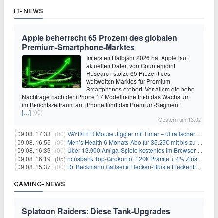
IT-NEWS
Apple beherrscht 65 Prozent des globalen
Premium-Smartphone-Marktes
Im ersten Halbjahr 2026 hat Apple laut
aktuellen Daten von Counterpoint
Research stolze 65 Prozent des
weltweiten Marktes für Premium-
Smartphones erobert. Vor allem die hohe
Nachfrage nach der iPhone 17 Modellreihe trieb das Wachstum
im Berichtszeitraum an. iPhone führt das Premium-Segment
[…]
(00)
Gestern um 13:02
09.08. 17:33 |
(00)
VAYDEER Mouse Jiggler mit Timer – ultraflacher Maus-Mover für 25,64€
09.08. 16:55 |
(00)
Men’s Health 6-Monats-Abo für 35,25€ mit bis zu 30€ Gutschein
09.08. 16:33 |
(00)
Über 13.000 Amiga-Spiele kostenlos im Browser spielen
09.08. 16:19 |
(05)
norisbank Top-Girokonto: 120€ Prämie + 4% Zinsen p.a. (6 Monate)
09.08. 15:37 |
(00)
Dr. Beckmann Gallseife Flecken-Bürste Fleckentferner 250 ml für 1,25€
GAMING-NEWS
Splatoon Raiders: Diese Tank-Upgrades