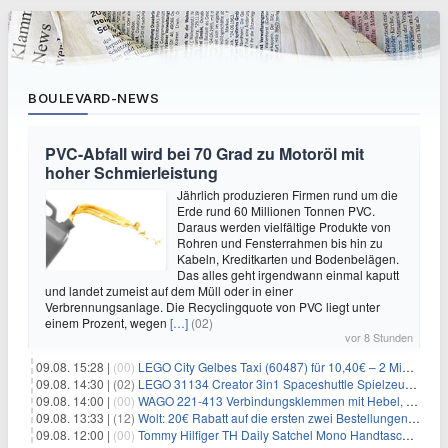
BOULEVARD-NEWS
PVC-Abfall wird bei 70 Grad zu Motoröl mit
hoher Schmierleistung
Jährlich produzieren Firmen rund um die
Erde rund 60 Millionen Tonnen PVC.
Daraus werden vielfältige Produkte von
Rohren und Fensterrahmen bis hin zu
Kabeln, Kreditkarten und Bodenbelägen.
Das alles geht irgendwann einmal kaputt
und landet zumeist auf dem Müll oder in einer
Verbrennungsanlage. Die Recyclingquote von PVC liegt unter
einem Prozent, wegen
[…]
(02)
vor 8 Stunden
09.08. 15:28 |
(00)
LEGO City Gelbes Taxi (60487) für 10,40€ – 2 Minifiguren
09.08. 14:30 |
(02)
LEGO 31134 Creator 3in1 Spaceshuttle Spielzeug für 6,39€
09.08. 14:00 |
(00)
WAGO 221-413 Verbindungsklemmen mit Hebel, 50 Stück für 14,99€
09.08. 13:33 |
(12)
Wolt: 20€ Rabatt auf die ersten zwei Bestellungen für Neukunden
09.08. 12:00 |
(00)
Tommy Hilfiger TH Daily Satchel Mono Handtasche für 73,97€