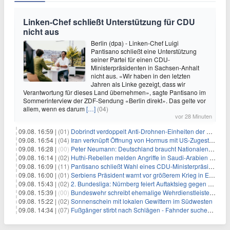
Linken-Chef schließt Unterstützung für CDU
nicht aus
Berlin (dpa) - Linken-Chef Luigi
Pantisano schließt eine Unterstützung
seiner Partei für einen CDU-
Ministerpräsidenten in Sachsen-Anhalt
nicht aus. «Wir haben in den letzten
Jahren als Linke gezeigt, dass wir
Verantwortung für dieses Land übernehmen», sagte Pantisano im
Sommerinterview der ZDF-Sendung «Berlin direkt». Das gelte vor
allem, wenn es darum
[…]
(04)
vor 28 Minuten
09.08. 16:59 |
(01)
Dobrindt verdoppelt Anti-Drohnen-Einheiten der Bundespolizei
09.08. 16:54 |
(04)
Iran verknüpft Öffnung von Hormus mit US-Zugeständnissen
09.08. 16:28 |
(00)
Peter Neumann: Deutschland braucht Nationalen Sicherheitsberater
09.08. 16:14 |
(02)
Huthi-Rebellen melden Angriffe in Saudi-Arabien und im Jemen
09.08. 16:09 |
(11)
Pantisano schließt Wahl eines CDU-Ministerpräsident nicht aus
09.08. 16:00 |
(01)
Serbiens Präsident warnt vor größerem Krieg in Europa
09.08. 15:43 |
(02)
2. Bundesliga: Nürnberg feiert Auftaktsieg gegen Dresden
09.08. 15:39 |
(00)
Bundeswehr schreibt ehemalige Wehrdienstleistende an
09.08. 15:22 |
(02)
Sonnenschein mit lokalen Gewittern im Südwesten
09.08. 14:34 |
(07)
Fußgänger stirbt nach Schlägen - Fahnder suchen Autofahrer