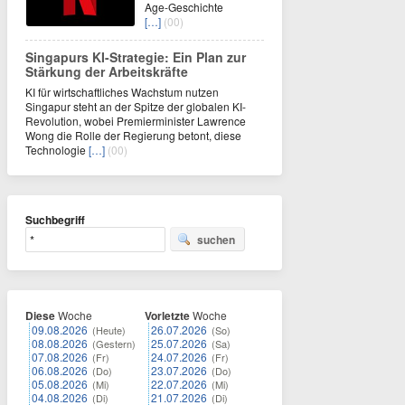
Age-Geschichte
[…]
(00)
Singapurs KI-Strategie: Ein Plan zur
Stärkung der Arbeitskräfte
KI für wirtschaftliches Wachstum nutzen
Singapur steht an der Spitze der globalen KI-
Revolution, wobei Premierminister Lawrence
Wong die Rolle der Regierung betont, diese
Technologie
[…]
(00)
Suchbegriff
suchen
Diese
Woche
Vorletzte
Woche
09.08.2026
26.07.2026
(Heute)
(So)
08.08.2026
25.07.2026
(Gestern)
(Sa)
07.08.2026
24.07.2026
(Fr)
(Fr)
06.08.2026
23.07.2026
(Do)
(Do)
05.08.2026
22.07.2026
(Mi)
(Mi)
04.08.2026
21.07.2026
(Di)
(Di)