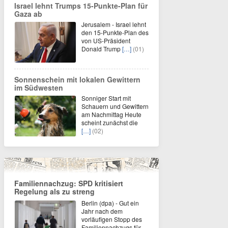
Israel lehnt Trumps 15-Punkte-Plan für
Gaza ab
Jerusalem - Israel lehnt
den 15-Punkte-Plan des
von US-Präsident
Donald Trump
[…]
(01)
Sonnenschein mit lokalen Gewittern
im Südwesten
Sonniger Start mit
Schauern und Gewittern
am Nachmittag Heute
scheint zunächst die
[…]
(02)
Familiennachzug: SPD kritisiert
Regelung als zu streng
Berlin (dpa) - Gut ein
Jahr nach dem
vorläufigen Stopp des
Familiennachzugs für