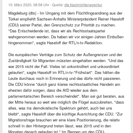
10. März 2020, 08:58 Uhr
·
Quelle:
dts Nachrichtenagentur
Magdeburg (dts) - Im Umgang mit dem Flüchtlingsandrang aus der
Türkei empfiehlt Sachsen-Anhalts Ministerpräsident Reiner Haseloff
(CDU) seiner Partei, den Grenzschutz zur Priorität zu machen.
"Das Entscheidende ist, dass wir als Rechtsstaatspartei
wahrgenommen werden. Da haben wir vor einigen Jahren Einbußen
hingenommen", sagte Haseloff der RTL/n-tv-Redaktion.
Die europäischen Verträge zum Schutz der Außengrenzen und der
Zuständigkeit für Migranten müssten eingehalten werden. "Und das
war 2015 nicht der Fall. Vieles ist unkontrolliert und unkoordiniert
gelaufen", sagte Haseloff im RTL/n-tv-"Frühstart". Das hätten die
Leute durchaus noch in Erinnerung und das dürfe nicht passieren.
Die CDU könne "durch ganz klares rechtsstaatliches Handeln am
ehesten dafür sorgen, dass die AfD wieder aus dem
parlamentarischen Bereich verschwindet". Man sei gut beraten, aus
der Mitte heraus so weit wie möglich die Flügel auszubreiten, "dass
alles, was ins demokratische Spektrum gehört, auch bei uns
bleibt", sagte Haseloff über die künftige Ausrichtung der CDU. "Zur
Migrationsfrage brauchen wir eine klare Positionierung, die relativ
schnell in den Hintergrund treten lässt, was 2015 und in den
Monaten danach gelaufen ist." Im Rennen um den CDU-