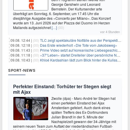
George Gershwin und Leonard
Bernstein. Der Kultursender arte
überträgt am Sonntag, 6. September, um 17.45 Uhr die
diesjährige Ausgabe des «Concerto per Milano». Das Konzert
wurde am 13. Juni 2026 auf der Piazza del Duomo im Herzen
Mailands aufgezeichnet
[…]
(00)
vor 4 Stunden
09.08. 12:44 |
(00)
TLC zeigt spektakuläre Notfälle aus der Perspektive der Patienten
09.08. 12:18 |
(00)
Das Erste wiederholt «Die Tote vom Jakobsweg»
09.08. 11:43 |
(00)
Prime Video setzt auf koreanische Liebesgeschichte
09.08. 11:18 |
(00)
«37°Leben» startet Dreiteiler über persönliche Neuanfänge
09.08. 10:43 |
(00)
Khloé Kardashian lädt zum Blick hinter die Kulissen ihres Freundeskreises
SPORT-NEWS
Perfekter Einstand: Torhüter ter Stegen siegt
mit Ajax
Zwolle (dpa) - Marc-André ter Stegen hat
einen perfekten Einstand bei Ajax
Amsterdam gefeiert. Auch dank eines
späten Treffers des Ex-Dortmunders
Julian Brandt in der 5. Minute der
Nachspielzeit gewann der 34-Jährige mit
seinem neuen Team zum Auftakt der niederländischen Fußball-