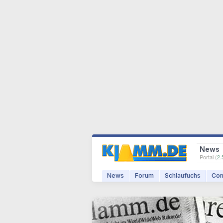
News
Portal (
2.
News
Forum
Schlaufuchs
Com