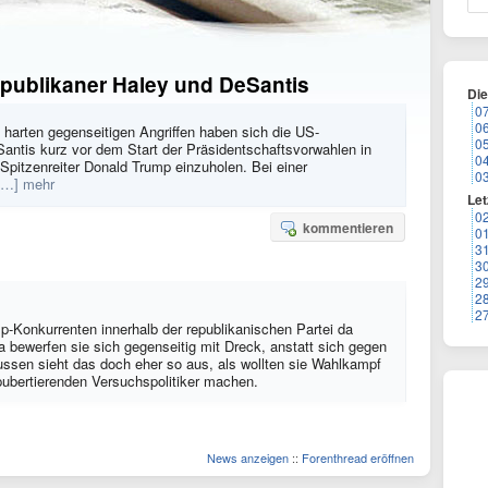
epublikaner Haley und DeSantis
Di
0
0
 harten gegenseitigen Angriffen haben sich die US-
0
antis kurz vor dem Start der Präsidentschaftsvorwahlen in
0
Spitzenreiter Donald Trump einzuholen. Bei einer
0
[…] mehr
Let
0
kommentieren
0
3
3
2
2
2
p-Konkurrenten innerhalb der republikanischen Partei da
Da bewerfen sie sich gegenseitig mit Dreck, anstatt sich gegen
ssen sieht das doch eher so aus, als wollten sie Wahlkampf
tpubertierenden Versuchspolitiker machen.
News anzeigen
::
Forenthread eröffnen