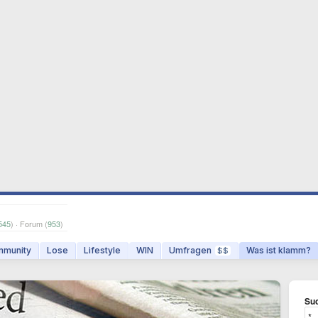
545
) · Forum (
953
)
munity
Lose
Lifestyle
WIN
Umfragen
Was ist klamm?
$$
Suc