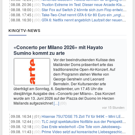
08.08. 20:36 |
(00)
Truxton Extreme im Test: Dieser neue Arcade-Klassiker verzeiht dir gar nichts
08.08. 18:00 |
(00)
Star Fox auf Switch 2 könnte sich zum Flop entwickeln
08.08. 17:45 |
(00)
Take-Two-Chef nennt GTA 6 für 80 Euro ein „unglaubliches Schnäppchen“
08.08. 16:30 |
(00)
GTA 6: Netflix nennt angeblich Laufzeit der neuen Gameplay-Präsentation
KINO/TV-NEWS
«Concerto per Milano 2026» mit Hayato
Sumino kommt zu arte
Vor der beeindruckenden Kulisse des
Mailänder Doms präsentiert arte das
traditionsreiche Open-Air-Konzert. Auf
dem Programm stehen Werke von
George Gershwin und Leonard
Bernstein. Der Kultursender arte
überträgt am Sonntag, 6. September, um 17.45 Uhr die
diesjährige Ausgabe des «Concerto per Milano». Das Konzert
wurde am 13. Juni 2026 auf der Piazza del Duomo im Herzen
Mailands aufgezeichnet
[…]
(00)
vor 15 Stunden
09.08. 16:34 |
(01)
Hisense 75U7DSE 75 Zoll TV für 949€ – Mini LED, 144Hz, 2026
09.08. 12:44 |
(00)
TLC zeigt spektakuläre Notfälle aus der Perspektive der Patienten
09.08. 12:18 |
(00)
Das Erste wiederholt «Die Tote vom Jakobsweg»
09.08. 11:43 |
(00)
Prime Video setzt auf koreanische Liebesgeschichte