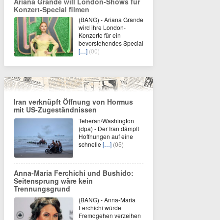
Ariana Grande will London-Shows für
Konzert-Special filmen
(BANG) - Ariana Grande
wird ihre London-
Konzerte für ein
bevorstehendes Special
[…]
(00)
Iran verknüpft Öffnung von Hormus
mit US-Zugeständnissen
Teheran/Washington
(dpa) - Der Iran dämpft
Hoffnungen auf eine
schnelle
[…]
(05)
Anna-Maria Ferchichi und Bushido:
Seitensprung wäre kein
Trennungsgrund
(BANG) - Anna-Maria
Ferchichi würde
Fremdgehen verzeihen