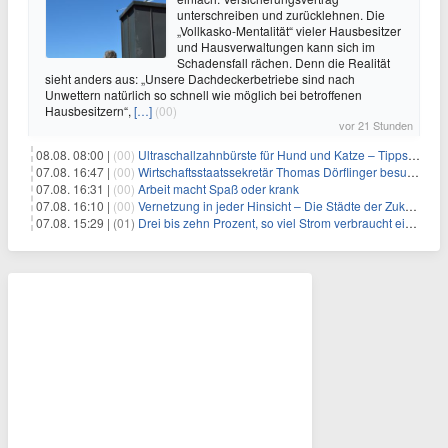
unterschreiben und zurücklehnen. Die
„Vollkasko-Mentalität“ vieler Hausbesitzer
und Hausverwaltungen kann sich im
Schadensfall rächen. Denn die Realität
sieht anders aus: „Unsere Dachdeckerbetriebe sind nach
Unwettern natürlich so schnell wie möglich bei betroffenen
Hausbesitzern“,
[…]
(00)
vor 21 Stunden
08.08. 08:00 |
(00)
Ultraschallzahnbürste für Hund und Katze – Tipps zur erfolgreichen Eingewöhnung
07.08. 16:47 |
(00)
Wirtschaftsstaatssekretär Thomas Dörflinger besucht Handwerksbetrieb im Kammerbezirk Freiburg
07.08. 16:31 |
(00)
Arbeit macht Spaß oder krank
07.08. 16:10 |
(00)
Vernetzung in jeder Hinsicht – Die Städte der Zukunft sind grün-blau
07.08. 15:29 |
(01)
Drei bis zehn Prozent, so viel Strom verbraucht ein Aufzug im Gebäude