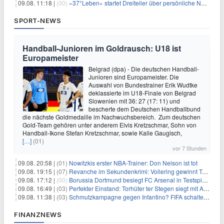
09.08. 11:18 |
(00)
«37°Leben» startet Dreiteiler über persönliche Neuanfänge
SPORT-NEWS
Handball-Junioren im Goldrausch: U18 ist
Europameister
Belgrad (dpa) - Die deutschen Handball-
Junioren sind Europameister. Die
Auswahl von Bundestrainer Erik Wudtke
deklassierte im U18-Finale von Belgrad
Slowenien mit 36: 27 (17: 11) und
bescherte dem Deutschen Handballbund
die nächste Goldmedaille im Nachwuchsbereich. Zum deutschen
Gold-Team gehören unter anderem Elvis Kretzschmar, Sohn von
Handball-Ikone Stefan Kretzschmar, sowie Kalle Gaugisch,
[…]
(01)
vor 7 Stunden
09.08. 20:58 |
(01)
Nowitzkis erster NBA-Trainer: Don Nelson ist tot
09.08. 19:15 |
(07)
Revanche im Sekundenkrimi: Vollering gewinnt Tour
09.08. 17:12 |
(00)
Borussia Dortmund besiegt FC Arsenal in Testspiel mit 3:2
09.08. 16:49 |
(03)
Perfekter Einstand: Torhüter ter Stegen siegt mit Ajax
09.08. 11:38 |
(03)
Schmutzkampagne gegen Infantino? FIFA schaltet auf Angriff
FINANZNEWS