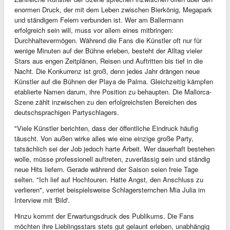
enormen Druck, der mit dem Leben zwischen Bierkönig, Megapark
und ständigem Feiern verbunden ist. Wer am Ballermann
erfolgreich sein will, muss vor allem eines mitbringen:
Durchhaltevermögen. Während die Fans die Künstler oft nur für
wenige Minuten auf der Bühne erleben, besteht der Alltag vieler
Stars aus engen Zeitplänen, Reisen und Auftritten bis tief in die
Nacht. Die Konkurrenz ist groß, denn jedes Jahr drängen neue
Künstler auf die Bühnen der Playa de Palma. Gleichzeitig kämpfen
etablierte Namen darum, ihre Position zu behaupten. Die Mallorca-
Szene zählt inzwischen zu den erfolgreichsten Bereichen des
deutschsprachigen Partyschlagers.
"Viele Künstler berichten, dass der öffentliche Eindruck häufig
täuscht. Von außen wirke alles wie eine einzige große Party,
tatsächlich sei der Job jedoch harte Arbeit. Wer dauerhaft bestehen
wolle, müsse professionell auftreten, zuverlässig sein und ständig
neue Hits liefern. Gerade während der Saison seien freie Tage
selten. "Ich lief auf Hochtouren. Hatte Angst, den Anschluss zu
verlieren", verriet beispielsweise Schlagersternchen Mia Julia im
Interview mit 'Bild'.
Hinzu kommt der Erwartungsdruck des Publikums. Die Fans
möchten ihre Lieblingsstars stets gut gelaunt erleben, unabhängig