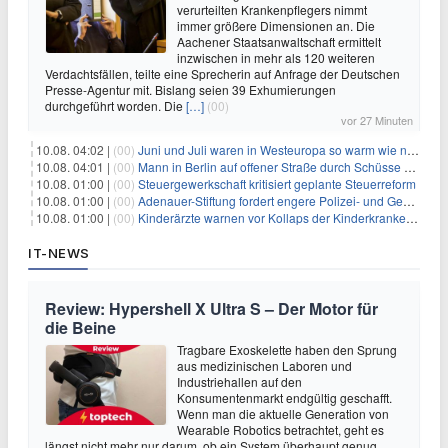
verurteilten Krankenpflegers nimmt
immer größere Dimensionen an. Die
Aachener Staatsanwaltschaft ermittelt
inzwischen in mehr als 120 weiteren
Verdachtsfällen, teilte eine Sprecherin auf Anfrage der Deutschen
Presse-Agentur mit. Bislang seien 39 Exhumierungen
durchgeführt worden. Die
[…]
(00)
vor 27 Minuten
10.08. 04:02 |
(00)
Juni und Juli waren in Westeuropa so warm wie noch nie
10.08. 04:01 |
(00)
Mann in Berlin auf offener Straße durch Schüsse getötet
10.08. 01:00 |
(00)
Steuergewerkschaft kritisiert geplante Steuerreform
10.08. 01:00 |
(00)
Adenauer-Stiftung fordert engere Polizei- und Geheimdienstkooperation
10.08. 01:00 |
(00)
Kinderärzte warnen vor Kollaps der Kinderkrankenpflege
IT-NEWS
Review: Hypershell X Ultra S – Der Motor für
die Beine
Tragbare Exoskelette haben den Sprung
aus medizinischen Laboren und
Industriehallen auf den
Konsumentenmarkt endgültig geschafft.
Wenn man die aktuelle Generation von
Wearable Robotics betrachtet, geht es
längst nicht mehr nur darum, ob ein System überhaupt genug