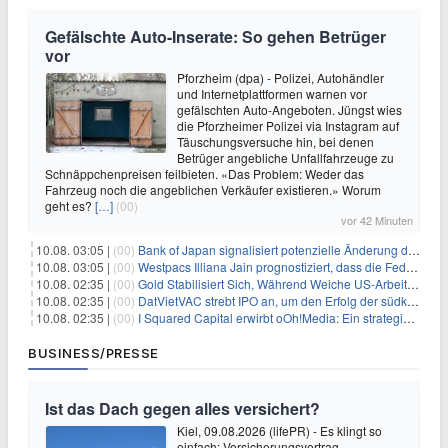
Gefälschte Auto-Inserate: So gehen Betrüger
vor
Pforzheim (dpa) - Polizei, Autohändler
und Internetplattformen warnen vor
gefälschten Auto-Angeboten. Jüngst wies
die Pforzheimer Polizei via Instagram auf
Täuschungsversuche hin, bei denen
Betrüger angebliche Unfallfahrzeuge zu
Schnäppchenpreisen feilbieten. «Das Problem: Weder das
Fahrzeug noch die angeblichen Verkäufer existieren.» Worum
geht es?
[…]
(00)
vor 42 Minuten
10.08. 03:05 |
(00)
Bank of Japan signalisiert potenzielle Änderung der Zinspolitik angesichts von Inflationsbedenken
10.08. 03:05 |
(00)
Westpacs Illiana Jain prognostiziert, dass die Fed die Zinssätze nach dem Arbeitsmarktbericht stabil halten wird
10.08. 02:35 |
(00)
Gold Stabilisiert Sich, Während Weiche US-Arbeitsmarktdaten Zinsängste Lindern
10.08. 02:35 |
(00)
DatVietVAC strebt IPO an, um den Erfolg der südkoreanischen Unterhaltungsindustrie nachzuahmen
10.08. 02:35 |
(00)
I Squared Capital erwirbt oOh!Media: Ein strategischer Schritt in der Außenwerbung
BUSINESS/PRESSE
Ist das Dach gegen alles versichert?
Kiel, 09.08.2026 (lifePR) - Es klingt so
einfach: Versicherungsvertrag