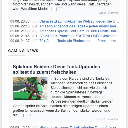
Motorkraft besitzt, sondern wie und wann diese Kraft übertragen
wird. Wer ältere Modelle
[…]
(00)
vor 9 Stunden
09.08. 23:35 |
(00)
China setzt auf KI-Aktien im Wettlauf gegen die USA um Chip- und Technologiedominanz
09.08. 22:15 |
(04)
Amazon-Angebote des Tages – jeden Abend neue Deals zum Stöbern
09.08. 21:55 |
(02)
American Express Gold Card: 50.000 Punkte Bonus + Metall-Kreditkarte
09.08. 21:45 |
(01)
Bis zu 300€ Prämie für KOSTENLOSES Girokonto bei der Santander – 50€ schon nach 1 Woche!
09.08. 21:37 |
(00)
70+ Adobe Tools wie Photoshop und Premiere kostenlos in ChatGPT
GAMING-NEWS
Splatoon Raiders: Diese Tank-Upgrades
solltest du zuerst freischalten
In Splatoon Raiders sind die Tanks ein
wichtiger Bestandteil deines Fortschritts.
Sie bestimmen nicht nur, wie du dich
durch die Spirhalit-Inseln bewegst,
sondern können mit verschiedenen
Verbesserungen deutlich stärker werden.
Gerade später im Spiel machen die richtigen Upgrades einen
großen Unterschied, wenn die Salmoniden stärker werden und
die
[…]
(00)
vor 11 Stunden
09.08. 12:26 |
(00)
Nintendo Museum: Tickets könnten für ungültig erklärt werden!