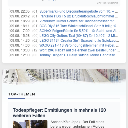
vor 19 Stunden
09.08. 22:05 |
(01)
Supermarkt- und Discounterangebote vom 10. – 15.08.2026
09.08. 20:42 |
(01)
Parkside PDST 5 B2 Druckluft-Schlauchtrommel mit 10 m Schlauch für 25,94€
09.08. 18:29 |
(01)
Victorinox Hunter Schweizer Taschenmesser mit 12 Funktionen für 43,99€
09.08. 18:11 |
(01)
BGS Diy 816 Torx-Winkelschlüssel-Satz 9-teilig für 6,45€
09.08. 17:02 |
(00)
SONAX FelgenBürste für 5,52€ – für Stahl- und Alufelgen
09.08. 15:28 |
(00)
LEGO City Gelbes Taxi (60487) für 10,40€ – 2 Minifiguren
09.08. 14:30 |
(02)
LEGO 31134 Creator 3in1 Spaceshuttle Spielzeug für 6,39€
09.08. 14:00 |
(00)
WAGO 221-413 Verbindungsklemmen mit Hebel, 50 Stück für 14,99€
09.08. 13:33 |
(12)
Wolt: 20€ Rabatt auf die ersten zwei Bestellungen für Neukunden
09.08. 12:00 |
(00)
Tommy Hilfiger TH Daily Satchel Mono Handtasche für 73,97€
TOP-THEMEN
Todespfleger: Ermittlungen in mehr als 120
weiteren Fällen
Aachen/Köln (dpa) - Der Fall eines
bereits wegen zehnfachen Mordes