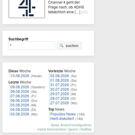
Channel 4 geht der
Frage nach, ob ADHS
tatsächlich eine
[…]
(00)
Suchbegriff
suchen
Diese
Woche
Vorletzte
Woche
10.08.2026
02.08.2026
(Heute)
(So)
01.08.2026
(Sa)
Letzte
Woche
31.07.2026
(Fr)
09.08.2026
(Gestern)
30.07.2026
(Do)
08.08.2026
(Sa)
29.07.2026
(Mi)
07.08.2026
(Fr)
28.07.2026
(Di)
06.08.2026
(Do)
27.07.2026
(Mo)
05.08.2026
(Mi)
Top
News
04.08.2026
(Di)
03.08.2026
Populäre News
(Mo)
(14d)
Heiß diskutiert
(14d)
News-Ansicht konfigurieren
meine Kommentare
|
Ignore
|
Notifies