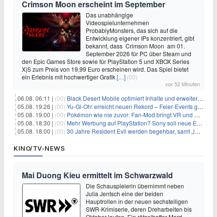
Crimson Moon erscheint im September
Das unabhängige
Videospielunternehmen
ProbablyMonsters, das sich auf die
Entwicklung eigener IPs konzentriert, gibt
bekannt, dass Crimson Moon am 01.
September 2026 für PC über Steam und
den Epic Games Store sowie für PlayStation 5 und XBOX Series
X|S zum Preis von 19,99 Euro erscheinen wird. Das Spiel bietet
ein Erlebnis mit hochwertiger Grafik
[…]
(00)
vor 52 Minuten
06.08. 06:11 |
(00)
Black Desert Mobile optimiert Inhalte und erweitert Treasure Access
05.08. 19:26 |
(00)
Yu‑Gi‑Oh! erreicht neuen Rekord – Feier‑Events gestartet
05.08. 19:00 |
(00)
Pokémon wie nie zuvor: Fan-Mod bringt VR und Ego-Perspektive nach Kanto
05.08. 18:30 |
(00)
Mehr Werbung auf PlayStation? Sony soll neue Einnahmequellen prüfen
05.08. 18:00 |
(00)
30 Jahre Resident Evil werden begehbar, samt „lebensgroßem Leon“
KINO/TV-NEWS
Mai Duong Kieu ermittelt im Schwarzwald
Die Schauspielerin übernimmt neben
Julia Jentsch eine der beiden
Hauptrollen in der neuen sechsteiligen
SWR-Krimiserie, deren Dreharbeiten bis
Oktober laufen. Ein rätselhafter Mord,