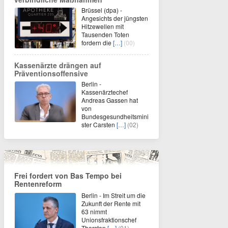
Brüssel (dpa) -
Angesichts der jüngsten
Hitzewellen mit
Tausenden Toten
fordern die
[…]
(00)
Kassenärzte drängen auf
Präventionsoffensive
Berlin -
Kassenärztechef
Andreas Gassen hat
von
Bundesgesundheitsmini
ster Carsten
[…]
(02)
Frei fordert von Bas Tempo bei
Rentenreform
Berlin - Im Streit um die
Zukunft der Rente mit
63 nimmt
Unionsfraktionschef
Thorsten
[…]
(01)