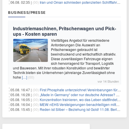
06.08. 02:35 |
(00)
Iran und Oman schmieden potenziellen Schifffahrtsvertrag im Hormuskanal
BUSINESS/PRESSE
Industriemaschinen, Pritschenwagen und Pick-
ups - Kosten sparen
Vielfältiges Angebot für verschiedene
Anforderungen Die Auswahl an
Pritschenwagen gebraucht ist
beeindruckend und wirtschaftlich attraktiv.
Diese zuverlässigen Fahrzeuge eignen
sich hervorragend für Transport, Logistik
und Bauwesen. Mit ihrer robusten Konstruktion und bewährter
Technik bieten sie Unternehmen jahrelange Zuverlässigkeit ohne
hohe
[…]
(00)
vor 14 Stunden
05.08. 16:47 |
(00)
First Phosphate unterzeichnet Vereinbarungen für nicht zu refundierende Zuwendungen in Höhe von 4,84 Mio. $ von der kanadischen Regierung für Straßeninfrastruktur und Stromübertragungsleitungen
05.08. 16:28 |
(00)
„Made in Germany“ oder nur deutsche Adresse? So erkennen Sie, wo Ihre Leiterplatten wirklich gefertigt werden
05.08. 16:05 |
(00)
Konzentration trainieren, wo das Leben stattfindet: Mobile EEG-Technologie bringt Neurofeedback in den Alltag
05.08. 16:04 |
(00)
MEW: nEHS-Versteigerungen benachteiligen mittelständische Unternehmen
05.08. 15:45 |
(00)
Reden ist Silber – Beziehung ist Gold! 11.08. Berlin – 18:30 Uhr