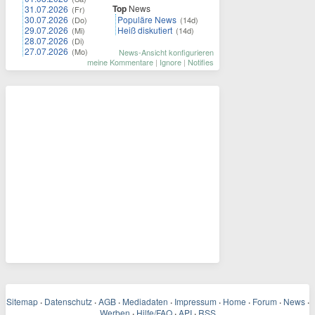
Top
News
31.07.2026
(Fr)
30.07.2026
Populäre News
(Do)
(14d)
29.07.2026
Heiß diskutiert
(Mi)
(14d)
28.07.2026
(Di)
27.07.2026
(Mo)
News-Ansicht konfigurieren
meine Kommentare
|
Ignore
|
Notifies
Sitemap
·
Datenschutz
·
AGB
·
Mediadaten
·
Impressum
·
Home
·
Forum
·
News
·
Werben
·
Hilfe/FAQ
·
API
·
RSS