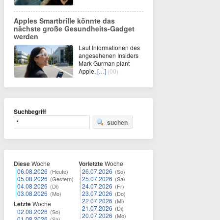
Apples Smartbrille könnte das
nächste große Gesundheits-Gadget
werden
Laut Informationen des
angesehenen Insiders
Mark Gurman plant
Apple,
[…]
(00)
Suchbegriff
suchen
Diese
Woche
Vorletzte
Woche
06.08.2026
26.07.2026
(Heute)
(So)
05.08.2026
25.07.2026
(Gestern)
(Sa)
04.08.2026
24.07.2026
(Di)
(Fr)
03.08.2026
23.07.2026
(Mo)
(Do)
22.07.2026
(Mi)
Letzte
Woche
21.07.2026
(Di)
02.08.2026
(So)
20.07.2026
(Mo)
01.08.2026
(Sa)