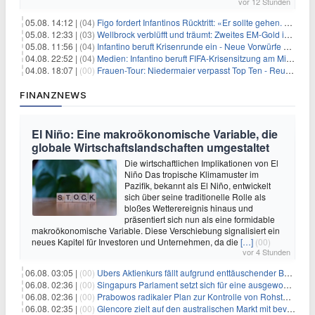
vor 12 Stunden
05.08. 14:12 |
(04)
Figo fordert Infantinos Rücktritt: «Er sollte gehen. Jetzt»
05.08. 12:33 |
(03)
Wellbrock verblüfft und träumt: Zweites EM-Gold in Paris
05.08. 11:56 |
(04)
Infantino beruft Krisenrunde ein - Neue Vorwürfe gegen FIFA
04.08. 22:52 |
(04)
Medien: Infantino beruft FIFA-Krisensitzung am Mittwoch ein
04.08. 18:07 |
(00)
Frauen-Tour: Niedermaier verpasst Top Ten - Reusser siegt
FINANZNEWS
El Niño: Eine makroökonomische Variable, die
globale Wirtschaftslandschaften umgestaltet
Die wirtschaftlichen Implikationen von El
Niño Das tropische Klimamuster im
Pazifik, bekannt als El Niño, entwickelt
sich über seine traditionelle Rolle als
bloßes Wetterereignis hinaus und
präsentiert sich nun als eine formidable
makroökonomische Variable. Diese Verschiebung signalisiert ein
neues Kapitel für Investoren und Unternehmen, da die
[…]
(00)
vor 4 Stunden
06.08. 03:05 |
(00)
Ubers Aktienkurs fällt aufgrund enttäuschender Buchungsprognose
06.08. 02:36 |
(00)
Singapurs Parlament setzt sich für eine ausgewogene wirtschaftliche Zukunft ein
06.08. 02:36 |
(00)
Prabowos radikaler Plan zur Kontrolle von Rohstoffexporten steht vor konkurrierenden Visionen
06.08. 02:35 |
(00)
Glencore zielt auf den australischen Markt mit bevorstehendem Sekundärlisting