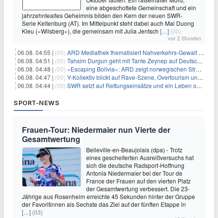
eine abgeschottete Gemeinschaft und ein
jahrzehntealtes Geheimnis bilden den Kern der neuen SWR-
Serie Keltenburg (AT). Im Mittelpunkt steht dabei auch Mai Duong
Kieu («Wilsberg»), die gemeinsam mit Julia Jentsch
[…]
(00)
vor 2 Stunden
06.08. 04:55 |
(00)
ARD Mediathek thematisiert Nahverkehrs-Gewalt und Soldatinnen
06.08. 04:51 |
(00)
Tahsim Durgun geht mit Tante Zeynep auf Deutschlandreise
06.08. 04:48 |
(00)
«Escaping Bolivia»: ARD zeigt norwegischen Streaminghit
06.08. 04:47 |
(00)
Y-Kollektiv blickt auf Rave-Szene, Overtourism und Pokémon-Kult
06.08. 04:44 |
(00)
SWR setzt auf Rettungseinsätze und ein Leben ohne Smartphone
SPORT-NEWS
Frauen-Tour: Niedermaier nun Vierte der
Gesamtwertung
Belleville-en-Beaujolais (dpa) - Trotz
eines gescheiterten Ausreißversuchs hat
sich die deutsche Radsport-Hoffnung
Antonia Niedermaier bei der Tour de
France der Frauen auf den vierten Platz
der Gesamtwertung verbessert. Die 23-
Jährige aus Rosenheim erreichte 45 Sekunden hinter der Gruppe
der Favoritinnen als Sechste das Ziel auf der fünften Etappe in
[…]
(03)