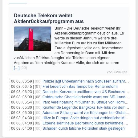
Deutsche Telekom weitet
Aktienrückkaufprogramm aus
Bonn - Die Deutsche Telekom weitet ihr
Aktienrückkaufprogramm deutlich aus. Es
werde in diesem Jahr um weitere drei
Milliarden Euro auf bis zu fünf Milliarden
Euro aufgestockt, teilte das Unternehmen
am Donnerstag in Bonn mit. Mit dem
zusätzlichen Rückkauf reagiert die Telekom nach eigenen
Angaben auf den niedrigen Kurs der Aktie, der sich am unteren
[…]
(00)
vor 3 Minuten
06.08. 06:59 |
(00)
Polizei jagt Unbekannten nach Schüssen auf fahrendes Auto
06.08. 06:45 |
(01)
Frei fordert von Bas Tempo bei Rentenreform
06.08. 06:23 |
(00)
Deutsche Konzerne profitieren von US-Rechenzentrums-Boom
06.08. 06:00 |
(08)
Ostdeutsche Chemieindustrie warnt vor AfD-Landesregierung
06.08. 05:54 |
(00)
Iran: Vereinbarung mit Oman zu Straße von Hormus fast fertig
06.08. 05:30 |
(00)
Knatternde Legende: Bangkoks Tuk-Tuks vor dem Aus?
06.08. 05:00 |
(00)
Adenauer-Stiftung warnt vor Kürzungen bei Globaler Gesundheit
06.08. 04:30 |
(00)
Hitze in Europa: Ärzte dringen auf verbindliche Maßnahmen
06.08. 04:00 |
(02)
Experte sieht neue Bedrohung durch bewaffnete Drohnen
06.08. 04:00 |
(00)
Schaden durch falsche Polizisten stark gestiegen