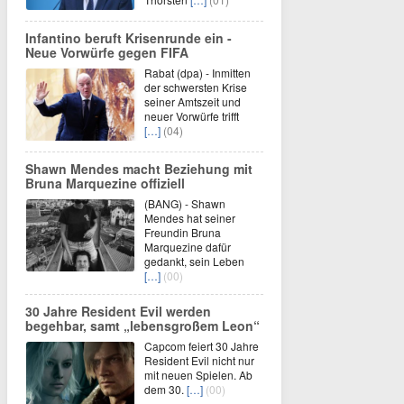
Infantino beruft Krisenrunde ein -
Neue Vorwürfe gegen FIFA
Rabat (dpa) - Inmitten
der schwersten Krise
seiner Amtszeit und
neuer Vorwürfe trifft
[…]
(04)
Shawn Mendes macht Beziehung mit
Bruna Marquezine offiziell
(BANG) - Shawn
Mendes hat seiner
Freundin Bruna
Marquezine dafür
gedankt, sein Leben
[…]
(00)
30 Jahre Resident Evil werden
begehbar, samt „lebensgroßem Leon“
Capcom feiert 30 Jahre
Resident Evil nicht nur
mit neuen Spielen. Ab
dem 30.
[…]
(00)