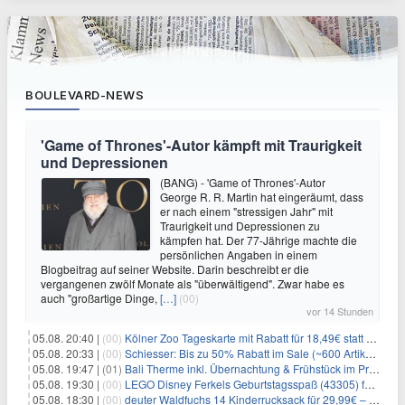
BOULEVARD-NEWS
'Game of Thrones'-Autor kämpft mit Traurigkeit
und Depressionen
(BANG) - 'Game of Thrones'-Autor
George R. R. Martin hat eingeräumt, dass
er nach einem "stressigen Jahr" mit
Traurigkeit und Depressionen zu
kämpfen hat. Der 77-Jährige machte die
persönlichen Angaben in einem
Blogbeitrag auf seiner Website. Darin beschreibt er die
vergangenen zwölf Monate als "überwältigend". Zwar habe es
auch "großartige Dinge,
[…]
(00)
vor 14 Stunden
05.08. 20:40 |
(00)
Kölner Zoo Tageskarte mit Rabatt für 18,49€ statt 29,50€ – einlösbar bis Dezember
05.08. 20:33 |
(00)
Schiesser: Bis zu 50% Rabatt im Sale (~600 Artikel zur Auswahl)
05.08. 19:47 |
(01)
Bali Therme inkl. Übernachtung & Frühstück im Premium Hotel (Bad Oeynhausen) ab 89€ p.P.
05.08. 19:30 |
(00)
LEGO Disney Ferkels Geburtstagsspaß (43305) für 29,10€
05.08. 18:30 |
(00)
deuter Waldfuchs 14 Kinderrucksack für 29,99€ – Amber-maple