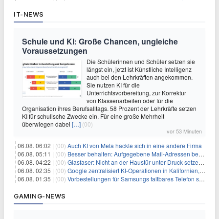
IT-NEWS
Schule und KI: Große Chancen, ungleiche
Voraussetzungen
Die Schülerinnen und Schüler setzen sie
längst ein, jetzt ist Künstliche Intelligenz
auch bei den Lehrkräften angekommen.
Sie nutzen KI für die
Unterrichtsvorbereitung, zur Korrektur
von Klassenarbeiten oder für die
Organisation ihres Berufsalltags. 58 Prozent der Lehrkräfte setzen
KI für schulische Zwecke ein. Für eine große Mehrheit
überwiegen dabei
[…]
(00)
vor 53 Minuten
06.08. 06:02 |
(00)
Auch KI von Meta hackte sich in eine andere Firma
06.08. 05:11 |
(00)
Besser behalten: Aufgegebene Mail-Adressen bergen Gefahren
06.08. 04:22 |
(00)
Glasfaser: Nicht an der Haustür unter Druck setzen lassen
06.08. 02:35 |
(00)
Google zentralisiert KI-Operationen in Kalifornien, um Rivale Anthropic und OpenAI zu überholen
06.08. 01:35 |
(00)
Vorbestellungen für Samsungs faltbares Telefon steigen um 30 % in einem wettbewerbsintensiven Markt
GAMING-NEWS