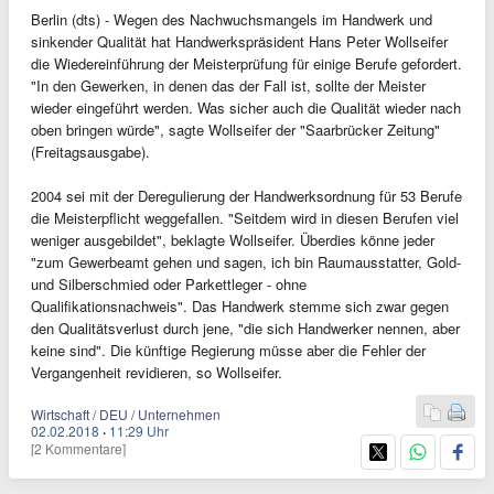
Berlin (dts) - Wegen des Nachwuchsmangels im Handwerk und
sinkender Qualität hat Handwerkspräsident Hans Peter Wollseifer
die Wiedereinführung der Meisterprüfung für einige Berufe gefordert.
"In den Gewerken, in denen das der Fall ist, sollte der Meister
wieder eingeführt werden. Was sicher auch die Qualität wieder nach
oben bringen würde", sagte Wollseifer der "Saarbrücker Zeitung"
(Freitagsausgabe).
2004 sei mit der Deregulierung der Handwerksordnung für 53 Berufe
die Meisterpflicht weggefallen. "Seitdem wird in diesen Berufen viel
weniger ausgebildet", beklagte Wollseifer. Überdies könne jeder
"zum Gewerbeamt gehen und sagen, ich bin Raumausstatter, Gold-
und Silberschmied oder Parkettleger - ohne
Qualifikationsnachweis". Das Handwerk stemme sich zwar gegen
den Qualitätsverlust durch jene, "die sich Handwerker nennen, aber
keine sind". Die künftige Regierung müsse aber die Fehler der
Vergangenheit revidieren, so Wollseifer.
Wirtschaft / DEU / Unternehmen
02.02.2018
·
11:29 Uhr
[2 Kommentare]