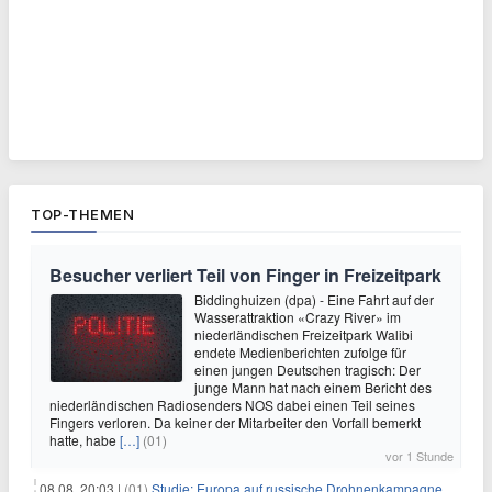
TOP-THEMEN
Besucher verliert Teil von Finger in Freizeitpark
Biddinghuizen (dpa) - Eine Fahrt auf der
Wasserattraktion «Crazy River» im
niederländischen Freizeitpark Walibi
endete Medienberichten zufolge für
einen jungen Deutschen tragisch: Der
junge Mann hat nach einem Bericht des
niederländischen Radiosenders NOS dabei einen Teil seines
Fingers verloren. Da keiner der Mitarbeiter den Vorfall bemerkt
hatte, habe
[…]
(01)
vor 1 Stunde
08.08. 20:03 |
(01)
Studie: Europa auf russische Drohnenkampagne unzureichend vorbereitet