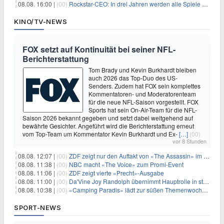
08.08. 16:00 |
(00)
Rockstar-CEO: In drei Jahren werden alle Spiele gestreamt
KINO/TV-NEWS
FOX setzt auf Kontinuität bei seiner NFL-
Berichterstattung
Tom Brady und Kevin Burkhardt bleiben
auch 2026 das Top-Duo des US-
Senders. Zudem hat FOX sein komplettes
Kommentatoren- und Moderatorenteam
für die neue NFL-Saison vorgestellt. FOX
Sports hat sein On-Air-Team für die NFL-
Saison 2026 bekannt gegeben und setzt dabei weitgehend auf
bewährte Gesichter. Angeführt wird die Berichterstattung erneut
vom Top-Team um Kommentator Kevin Burkhardt und Ex-
[…]
(00)
vor 8 Stunden
08.08. 12:07 |
(00)
ZDF zeigt nur den Auftakt von «The Assassin» im Fernsehen
08.08. 11:38 |
(00)
NBC macht «The Voice» zum Promi-Event
08.08. 11:06 |
(00)
ZDF zeigt vierte «Precht»-Ausgabe
08.08. 11:00 |
(00)
Da'Vine Joy Randolph übernimmt Hauptrolle in starbesetzter schwarzer Komödie
08.08. 10:38 |
(00)
«Camping Paradis» lädt zur süßen Themenwoche ein
SPORT-NEWS