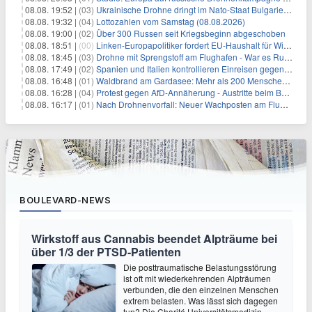
08.08. 19:52 |
(03)
Ukrainische Drohne dringt im Nato-Staat Bulgarien ein
08.08. 19:32 |
(04)
Lottozahlen vom Samstag (08.08.2026)
08.08. 19:00 |
(02)
Über 300 Russen seit Kriegsbeginn abgeschoben
08.08. 18:51 |
(00)
Linken-Europapolitiker fordert EU-Haushalt für Wirtschaftsumbau
08.08. 18:45 |
(03)
Drohne mit Sprengstoff am Flughafen - War es Russland?
08.08. 17:49 |
(02)
Spanien und Italien kontrollieren Einreisen gegenseitig
08.08. 16:48 |
(01)
Waldbrand am Gardasee: Mehr als 200 Menschen evakuiert
08.08. 16:28 |
(04)
Protest gegen AfD-Annäherung - Austritte beim BSW Sachsen-Anhalt
08.08. 16:17 |
(01)
Nach Drohnenvorfall: Neuer Wachposten am Flughafen
BOULEVARD-NEWS
Wirkstoff aus Cannabis beendet Alpträume bei
über 1/3 der PTSD-Patienten
Die posttraumatische Belastungsstörung
ist oft mit wiederkehrenden Alpträumen
verbunden, die den einzelnen Menschen
extrem belasten. Was lässt sich dagegen
tun? Die Charité Universitätsmedizin