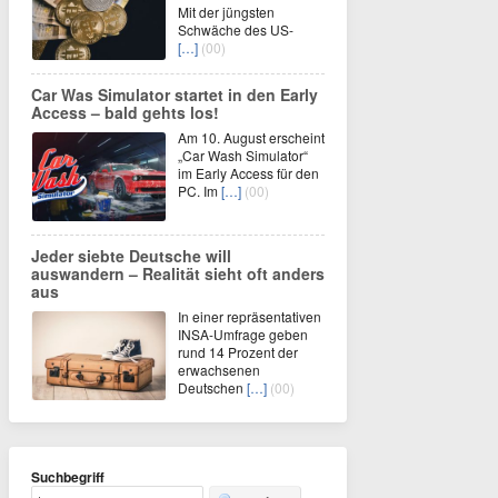
Mit der jüngsten
Schwäche des US-
[…]
(00)
Car Was Simulator startet in den Early
Access – bald gehts los!
Am 10. August erscheint
„Car Wash Simulator“
im Early Access für den
PC. Im
[…]
(00)
Jeder siebte Deutsche will
auswandern – Realität sieht oft anders
aus
In einer repräsentativen
INSA-Umfrage geben
rund 14 Prozent der
erwachsenen
Deutschen
[…]
(00)
Suchbegriff