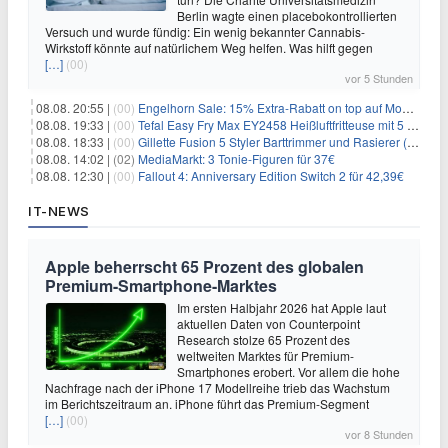
Berlin wagte einen placebokontrollierten
Versuch und wurde fündig: Ein wenig bekannter Cannabis-
Wirkstoff könnte auf natürlichem Weg helfen. Was hilft gegen
[…]
(00)
vor 5 Stunden
08.08. 20:55 |
(00)
Engelhorn Sale: 15% Extra-Rabatt on top auf Mode- und Sport-Artikel
08.08. 19:33 |
(00)
Tefal Easy Fry Max EY2458 Heißluftfritteuse mit 5 Litern für 64,99€
08.08. 18:33 |
(00)
Gillette Fusion 5 Styler Barttrimmer und Rasierer (All in One) für 16€
08.08. 14:02 |
(02)
MediaMarkt: 3 Tonie-Figuren für 37€
08.08. 12:30 |
(00)
Fallout 4: Anniversary Edition Switch 2 für 42,39€
IT-NEWS
Apple beherrscht 65 Prozent des globalen
Premium-Smartphone-Marktes
Im ersten Halbjahr 2026 hat Apple laut
aktuellen Daten von Counterpoint
Research stolze 65 Prozent des
weltweiten Marktes für Premium-
Smartphones erobert. Vor allem die hohe
Nachfrage nach der iPhone 17 Modellreihe trieb das Wachstum
im Berichtszeitraum an. iPhone führt das Premium-Segment
[…]
(00)
vor 8 Stunden