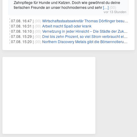
Zahnpflege für Hunde und Katzen. Doch wie gewöhnst du deine
tierischen Freunde an unser hochmodernes und sehr
[…]
(00)
vor 13 Stunden
07.08. 16:47 |
(00)
Wirtschaftsstaatssekretär Thomas Dörflinger besucht Handwerksbetrieb im Kammerbezirk Freiburg
07.08. 16:31 |
(00)
Arbeit macht Spaß oder krank
07.08. 16:10 |
(00)
Vernetzung in jeder Hinsicht – Die Städte der Zukunft sind grün-blau
07.08. 15:29 |
(00)
Drei bis zehn Prozent, so viel Strom verbraucht ein Aufzug im Gebäude
07.08. 15:20 |
(00)
Northern Discovery Metals gibt die Börsennotierung an der Frankfurter Wertpapierbörse bekannt