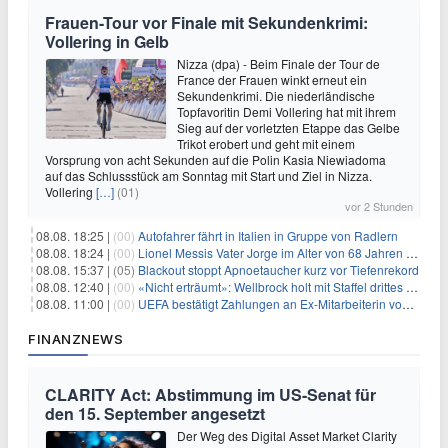
Frauen-Tour vor Finale mit Sekundenkrimi:
Vollering in Gelb
Nizza (dpa) - Beim Finale der Tour de
France der Frauen winkt erneut ein
Sekundenkrimi. Die niederländische
Topfavoritin Demi Vollering hat mit ihrem
Sieg auf der vorletzten Etappe das Gelbe
Trikot erobert und geht mit einem
Vorsprung von acht Sekunden auf die Polin Kasia Niewiadoma
auf das Schlussstück am Sonntag mit Start und Ziel in Nizza.
Vollering
[…]
(01)
vor 2 Stunden
08.08. 18:25 |
(00)
Autofahrer fährt in Italien in Gruppe von Radlern
08.08. 18:24 |
(00)
Lionel Messis Vater Jorge im Alter von 68 Jahren gestorben
08.08. 15:37 |
(05)
Blackout stoppt Apnoetaucher kurz vor Tiefenrekord
08.08. 12:40 |
(00)
«Nicht erträumt»: Wellbrock holt mit Staffel drittes EM-Gold
08.08. 11:00 |
(00)
UEFA bestätigt Zahlungen an Ex-Mitarbeiterin von Infantino
FINANZNEWS
CLARITY Act: Abstimmung im US-Senat für
den 15. September angesetzt
Der Weg des Digital Asset Market Clarity