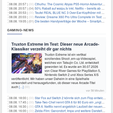
08.08. 20:57 |
(00)
Cthulhu: The Cosmic Abyss PS5-Horror-Adventure für 27,99€
08.08. 20:57 |
(04)
50% Rabatt auf waipu.tv inkl. Netflix – bereits ab 9€/Monat (statt 17,99€)
08.08. 20:53 |
(00)
Teufel REAL BLUE NC 3 Over-Ear-Kopfhörer mit ANC für 149,99€
08.08. 20:03 |
(00)
Review: Dreame X60 Pro Ultra Complete im Test: 42.000 Pa, 100 °C Moppwäsche & erstaunlich viel Technik in nur 8,9 cm Höhe
08.08. 19:05 |
(01)
Die besten Handyverträge der Woche – Smartphone-Tarife & SIM-Only im Überblick
GAMING-NEWS
Truxton Extreme im Test: Dieser neue Arcade-
Klassiker verzeiht dir gar nichts
Truxton Extreme ist ein vertikal
scrollendes Shoot-‚em-up-Videospiel,
welches von Tatsujin Co. Ltd. entwickelt
geworden ist. Es wurde am 30.07.2026
von Clear River Games für PlayStation 5,
Nintendo Switch 2 und Xbox Series X/S
veröffentlicht. Wir haben unser Daheim in eine Spielhalle
verwandelt und herausgefunden, ob dieser neue Arcade-Titel
auch
[…]
(00)
vor 58 Minuten
08.08. 18:00 |
(00)
Star Fox auf Switch 2 könnte sich zum Flop entwickeln
08.08. 17:45 |
(00)
Take-Two-Chef nennt GTA 6 für 80 Euro ein „unglaubliches Schnäppchen“
08.08. 16:30 |
(00)
GTA 6: Netflix nennt angeblich Laufzeit der neuen Gameplay-Präsentation
08.08. 16:00 |
(00)
Zelda-Film: Ganondorf, Impa und weitere Darsteller sollen feststehen