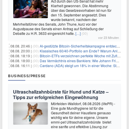
Act durch den US-Senat hat mehr
Klarheit gewonnen. Die Abstimmung
über das Gesetzesvorhaben ist nun für
den 15. September angesetzt. Dies
wurde bekannt, nachdem der
Mehrheitsführer des Senats, John Thune, kurz vor der
Augustpause des Senats einen Antrag auf Schließung der
Debatte zu H.R. 3633 eingereicht hatte.
[…]
(00)
vor 23 Minuten
08.08. 20:46 |
(00)
AI-gestützte Bitcoin-Sicherheitskampagne entdeckt fast 5.000 Softwareprobleme in 390 Projekten
08.08. 20:00 |
(00)
Klassisches 60/40-Portfolio am Ende? Warum Anleger jetzt radikal umdenken müssen
08.08. 18:19 |
(00)
Bitcoin-ETFs verzeichnen perfekte Woche mit Zuflüssen auf 3-Monats-Hoch
08.08. 18:00 |
(00)
Das Vermächtnis eines Bankiers: Wie Johann Friedrich Städel sein Imperium unsterblich machte
08.08. 16:11 |
(00)
Cardano (ADA) steigt um 18% in einer Woche: Steht ein Kurs von $0,30 bevor?
BUSINESS/PRESSE
Ultraschallzahnbürste für Hund und Katze –
Tipps zur erfolgreichen Eingewöhnung
Mörfelden-Walldorf, 08.08.2026 (lifePR) -
Eine gute Mundhygiene ist für die
Gesundheit deiner Haustiere genauso
wichtig wie für deine eigene. Unsere
emmi-pet Ultraschallzahnbürste bietet
eine sanfte und effektive Lösung zur