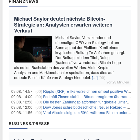
FINANZNEWS
Michael Saylor deutet nächste Bitcoin-
Strategie an: Analysten erwarten weiteren
Verkauf
Michael Saylor, Vorsitzender und
ehemaliger CEO von Strategy, hat am
Sonntag auf der Plattform X mit einem
kryptischen Beitrag für Aufsehen gesorgt.
Der Beitrag mit dem Titel „Doing
₿usiness“ verwendet das Bitcoin-Logo
als ersten Buchstaben des zweiten Wortes. Viele Krypto-
Analysten und Marktbeobachter spekulieren, dass dies auf
erneute Bitcoin-Käufe von Strategy hindeutet.
[…]
(00)
vor 23 Minuten
09.08. 14:57 |
(00)
Ripple (XRP) ETFs verzeichnen erneut positive Woche, doch neue Bedenken tauchen auf
09.08. 14:00 |
(00)
Fed hält Zinsen stabil – Börsen reagieren überraschend volatil
09.08. 12:58 |
(00)
Die besten Zahlungsplattformen für globale Unternehmen im Jahr 2026
09.08. 12:00 |
(00)
Dow Jones schreibt Geschichte: Neuer Rekord – und Amazon knackt die nächste Billionen-Marke
09.08. 11:56 |
(00)
Viral Altcoin steigt um 50%, während Bitcoin unter $65.000 fällt
BUSINESS/PRESSE