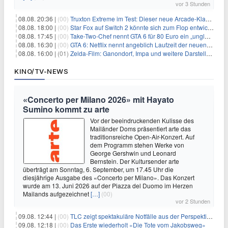
vor 3 Stunden
08.08. 20:36 |
(00)
Truxton Extreme im Test: Dieser neue Arcade-Klassiker verzeiht dir gar nichts
08.08. 18:00 |
(00)
Star Fox auf Switch 2 könnte sich zum Flop entwickeln
08.08. 17:45 |
(00)
Take-Two-Chef nennt GTA 6 für 80 Euro ein „unglaubliches Schnäppchen“
08.08. 16:30 |
(00)
GTA 6: Netflix nennt angeblich Laufzeit der neuen Gameplay-Präsentation
08.08. 16:00 |
(01)
Zelda-Film: Ganondorf, Impa und weitere Darsteller sollen feststehen
KINO/TV-NEWS
«Concerto per Milano 2026» mit Hayato
Sumino kommt zu arte
Vor der beeindruckenden Kulisse des
Mailänder Doms präsentiert arte das
traditionsreiche Open-Air-Konzert. Auf
dem Programm stehen Werke von
George Gershwin und Leonard
Bernstein. Der Kultursender arte
überträgt am Sonntag, 6. September, um 17.45 Uhr die
diesjährige Ausgabe des «Concerto per Milano». Das Konzert
wurde am 13. Juni 2026 auf der Piazza del Duomo im Herzen
Mailands aufgezeichnet
[…]
(00)
vor 2 Stunden
09.08. 12:44 |
(00)
TLC zeigt spektakuläre Notfälle aus der Perspektive der Patienten
09.08. 12:18 |
(00)
Das Erste wiederholt «Die Tote vom Jakobsweg»