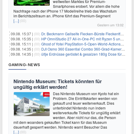
weltweiten Marktes für Premium-
Smartphones erobert. Vor allem die hohe
Nachfrage nach der iPhone 17 Modellreihe trieb das Wachstum
im Berichtszeitraum an. iPhone führt das Premium-Segment
[…]
(00)
Gestern um 13:02
09.08. 15:37 |
(00)
Dr. Beckmann Gallseife Flecken-Bürste Fleckentferner 250 ml für 1,25€
09.08. 15:35 |
(00)
HP OmniStudio 27 All-in-One-PC mit Ryzen 5 und 1 TB SSD für 699€
09.08. 15:11 |
(00)
Ghost of Yotei PlayStation-5-Open-World-Actionspiel für 55,65€
09.08. 14:35 |
(00)
DJI Osmo 360 Essential Combo 360-Grad-Kamera für 375€
09.08. 14:35 |
(00)
ültje Erdnüsse geröstet & gesalzen 180g Dose für 1,52€ im Spar-Abo
GAMING-NEWS
Nintendo Museum: Tickets könnten für
ungültig erklärt werden!
Das Nintendo Museum von Kyoto hat ein
Problem. Die Eintrittskarten werden von
gekauft und teuer weiterverkauft. Dies
unterbindet Nintendo nun indem
weiterverkaufte Tickets für ungültig erklärt
werden. Aber nicht nur das, die Person
mit dem woanders gekauften Ticket kann für das Museum
dauerhaft gesperrt werden. Nintendo warnt Besucher Das
[…]
(00)