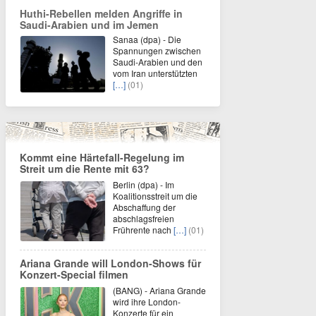
Huthi-Rebellen melden Angriffe in
Saudi-Arabien und im Jemen
Sanaa (dpa) - Die
Spannungen zwischen
Saudi-Arabien und den
vom Iran unterstützten
[…]
(01)
Kommt eine Härtefall-Regelung im
Streit um die Rente mit 63?
Berlin (dpa) - Im
Koalitionsstreit um die
Abschaffung der
abschlagsfreien
Frührente nach
[…]
(01)
Ariana Grande will London-Shows für
Konzert-Special filmen
(BANG) - Ariana Grande
wird ihre London-
Konzerte für ein