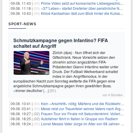
09.08. 11:43 |
(00)
Prime Video setzt auf koreanische Liebesgeschichte
09.08. 11:18 |
(00)
«37°Leben» startet Dreiteiler über persönliche Neuanfänge
09.08. 10:43 |
(00)
Khloé Kardashian lädt zum Blick hinter die Kulissen ihres Freundeskreises
SPORT-NEWS
Schmutzkampagne gegen Infantino? FIFA
schaltet auf Angriff
Zürich (dpa) - Nun öffnet sich der
Giftschrank. Neue Vorwürfe setzen den
ohnehin schon angezählten FIFA-
Präsidenten Gianni Infantino weiter unter
Druck. Der Fußball-Weltverband schaltet
indes in den Angriffsmodus. In der
europäischen Nacht zum Sonntag wetterte die FIFA gegen eine
angebliche Schmutzkampagne gegen ihren gewählten Boss.
«Immer deutlicher
[…]
(01)
vor 4 Stunden
09.08. 10:41 |
(00)
Kein «Arschtritt» nötig: Märtens und die Rückkehr nach Paris
09.08. 03:41 |
(00)
Messi reist zur Trauerfeier seines Vaters nach Argentinien
08.08. 19:27 |
(02)
Frauen-Tour vor Finale mit Sekundenkrimi: Vollering in Gelb
08.08. 18:25 |
(02)
Autofahrer fährt in Italien in Gruppe von Radlern
08.08. 18:24 |
(00)
Lionel Messis Vater Jorge im Alter von 68 Jahren gestorben