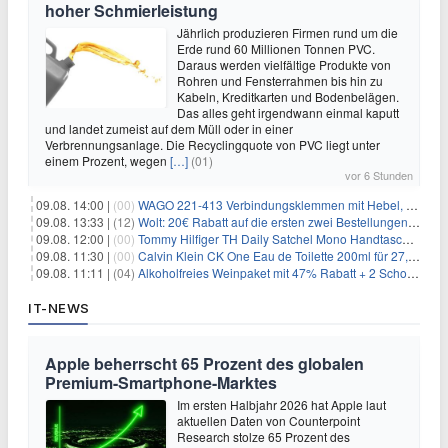
hoher Schmierleistung
Jährlich produzieren Firmen rund um die
Erde rund 60 Millionen Tonnen PVC.
Daraus werden vielfältige Produkte von
Rohren und Fensterrahmen bis hin zu
Kabeln, Kreditkarten und Bodenbelägen.
Das alles geht irgendwann einmal kaputt
und landet zumeist auf dem Müll oder in einer
Verbrennungsanlage. Die Recyclingquote von PVC liegt unter
einem Prozent, wegen
[…]
(01)
vor 6 Stunden
09.08. 14:00 |
(00)
WAGO 221-413 Verbindungsklemmen mit Hebel, 50 Stück für 14,99€
09.08. 13:33 |
(12)
Wolt: 20€ Rabatt auf die ersten zwei Bestellungen für Neukunden
09.08. 12:00 |
(00)
Tommy Hilfiger TH Daily Satchel Mono Handtasche für 73,97€
09.08. 11:30 |
(00)
Calvin Klein CK One Eau de Toilette 200ml für 27,99€
09.08. 11:11 |
(04)
Alkoholfreies Weinpaket mit 47% Rabatt + 2 Schott Zwiesel Gläser GRATIS für 29,99€
IT-NEWS
Apple beherrscht 65 Prozent des globalen
Premium-Smartphone-Marktes
Im ersten Halbjahr 2026 hat Apple laut
aktuellen Daten von Counterpoint
Research stolze 65 Prozent des