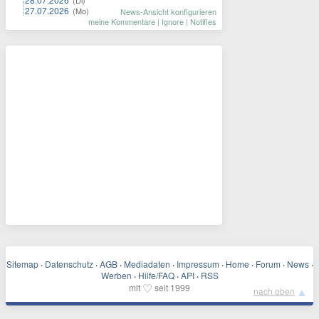
(Di)
27.07.2026
(Mo)
News-Ansicht konfigurieren
meine Kommentare
|
Ignore
|
Notifies
Sitemap
·
Datenschutz
·
AGB
·
Mediadaten
·
Impressum
·
Home
·
Forum
·
News
·
Werben
·
Hilfe/FAQ
·
API
·
RSS
♡
mit
seit 1999
▲
nach oben