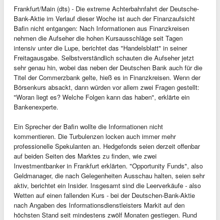
Frankfurt/Main (dts) - Die extreme Achterbahnfahrt der Deutsche-
Bank-Aktie im Verlauf dieser Woche ist auch der Finanzaufsicht
Bafin nicht entgangen: Nach Informationen aus Finanzkreisen
nehmen die Aufseher die hohen Kursausschläge seit Tagen
intensiv unter die Lupe, berichtet das "Handelsblatt" in seiner
Freitagausgabe. Selbstverständlich schauten die Aufseher jetzt
sehr genau hin, wobei das neben der Deutschen Bank auch für die
Titel der Commerzbank gelte, hieß es in Finanzkreisen. Wenn der
Börsenkurs absackt, dann würden vor allem zwei Fragen gestellt:
"Woran liegt es? Welche Folgen kann das haben", erklärte ein
Bankenexperte.
Ein Sprecher der Bafin wollte die Informationen nicht
kommentieren. Die Turbulenzen locken auch immer mehr
professionelle Spekulanten an. Hedgefonds seien derzeit offenbar
auf beiden Seiten des Marktes zu finden, wie zwei
Investmentbanker in Frankfurt erklärten. "Opportunity Funds", also
Geldmanager, die nach Gelegenheiten Ausschau halten, seien sehr
aktiv, berichtet ein Insider. Insgesamt sind die Leerverkäufe - also
Wetten auf einen fallenden Kurs - bei der Deutschen-Bank-Aktie
nach Angaben des Informationsdienstleisters Markit auf den
höchsten Stand seit mindestens zwölf Monaten gestiegen. Rund