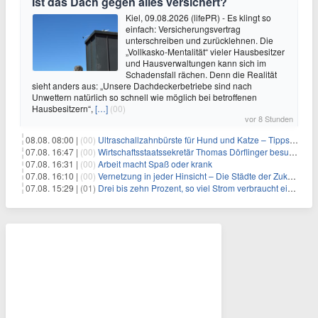
Ist das Dach gegen alles versichert?
Kiel, 09.08.2026 (lifePR) - Es klingt so
einfach: Versicherungsvertrag
unterschreiben und zurücklehnen. Die
„Vollkasko-Mentalität“ vieler Hausbesitzer
und Hausverwaltungen kann sich im
Schadensfall rächen. Denn die Realität
sieht anders aus: „Unsere Dachdeckerbetriebe sind nach
Unwettern natürlich so schnell wie möglich bei betroffenen
Hausbesitzern“,
[…]
(00)
vor 8 Stunden
08.08. 08:00 |
(00)
Ultraschallzahnbürste für Hund und Katze – Tipps zur erfolgreichen Eingewöhnung
07.08. 16:47 |
(00)
Wirtschaftsstaatssekretär Thomas Dörflinger besucht Handwerksbetrieb im Kammerbezirk Freiburg
07.08. 16:31 |
(00)
Arbeit macht Spaß oder krank
07.08. 16:10 |
(00)
Vernetzung in jeder Hinsicht – Die Städte der Zukunft sind grün-blau
07.08. 15:29 |
(01)
Drei bis zehn Prozent, so viel Strom verbraucht ein Aufzug im Gebäude