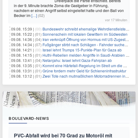
Dreierpack die Partie entschied. Bereits
in der 9. Minute brachte Zoma die Gastgeber in Führung,
nachdem er einen Angriff selbst eingeleitet hatte und den Ball von
Becker im
[…]
(02)
vor 17 Minuten
09.08. 15:39 |
(00)
Bundeswehr schreibt ehemalige Wehrdienstleistende an
09.08. 15:22 |
(01)
Sonnenschein mit lokalen Gewittern im Südwesten
09.08. 14:36 |
(04)
Iran verknüpft Öffnung von Hormus mit US-Zugeständnissen
09.08. 14:34 |
(07)
Fußgänger stirbt nach Schlägen - Fahnder suchen Autofahrer
09.08. 14:21 |
(00)
Israel lehnt Trumps 15-Punkte-Plan für Gaza ab
09.08. 14:15 |
(01)
Huthi-Rebellen melden Angriffe in Saudi-Arabien und im Jemen
09.08. 13:41 |
(04)
Netanjahu: Israel lehnt Gaza-Fahrplan ab
09.08. 13:35 |
(01)
Kommt eine Härtefall-Regelung im Streit um die Rente mit 63?
09.08. 13:31 |
(01)
Grüne fordern mehr Geld für Schieneninfrastruktur
09.08. 13:12 |
(01)
Zwei Tote nach mutmaßlichem Motorradrennen in Köln
BOULEVARD-NEWS
PVC-Abfall wird bei 70 Grad zu Motoröl mit