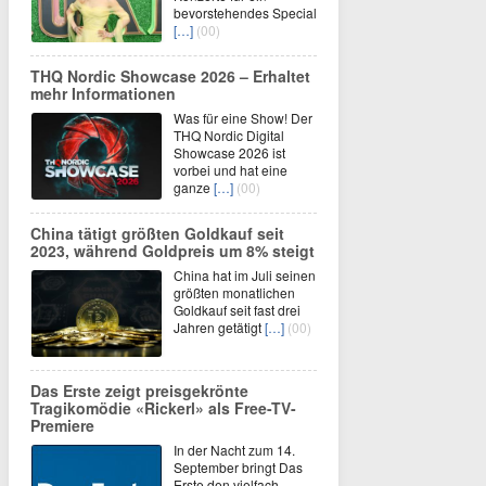
bevorstehendes Special
[…]
(00)
THQ Nordic Showcase 2026 – Erhaltet
mehr Informationen
Was für eine Show! Der
THQ Nordic Digital
Showcase 2026 ist
vorbei und hat eine
ganze
[…]
(00)
China tätigt größten Goldkauf seit
2023, während Goldpreis um 8% steigt
China hat im Juli seinen
größten monatlichen
Goldkauf seit fast drei
Jahren getätigt
[…]
(00)
Das Erste zeigt preisgekrönte
Tragikomödie «Rickerl» als Free-TV-
Premiere
In der Nacht zum 14.
September bringt Das
Erste den vielfach