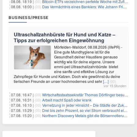
08.08. 18:19 |
(00)
Bitcoin-ETFs verzeichnen perfekte Woche mit Zuflüssen auf 3-Monats-Hoch
08.08. 18:00 |
(00)
Das Vermächtnis eines Bankiers: Wie Johann Friedrich Städel sein Imperium unsterblich machte
BUSINESS/PRESSE
Ultraschallzahnbürste für Hund und Katze –
Tipps zur erfolgreichen Eingewöhnung
Mörfelden-Walldorf, 08.08.2026 (lifePR) -
Eine gute Mundhygiene ist für die
Gesundheit deiner Haustiere genauso
wichtig wie für deine eigene. Unsere
emmi-pet Ultraschallzahnbürste bietet
eine sanfte und effektive Lösung zur
Zahnpflege für Hunde und Katzen. Doch wie gewöhnst du deine
tierischen Freunde an unser hochmodernes und sehr
[…]
(00)
vor 15 Stunden
07.08. 16:47 |
(00)
Wirtschaftsstaatssekretär Thomas Dörflinger besucht Handwerksbetrieb im Kammerbezirk Freiburg
07.08. 16:31 |
(00)
Arbeit macht Spaß oder krank
07.08. 16:10 |
(00)
Vernetzung in jeder Hinsicht – Die Städte der Zukunft sind grün-blau
07.08. 15:29 |
(00)
Drei bis zehn Prozent, so viel Strom verbraucht ein Aufzug im Gebäude
07.08. 15:20 |
(00)
Northern Discovery Metals gibt die Börsennotierung an der Frankfurter Wertpapierbörse bekannt