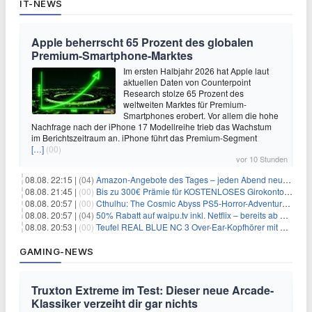
IT-NEWS
Apple beherrscht 65 Prozent des globalen
Premium-Smartphone-Marktes
Im ersten Halbjahr 2026 hat Apple laut
aktuellen Daten von Counterpoint
Research stolze 65 Prozent des
weltweiten Marktes für Premium-
Smartphones erobert. Vor allem die hohe
Nachfrage nach der iPhone 17 Modellreihe trieb das Wachstum
im Berichtszeitraum an. iPhone führt das Premium-Segment
[…]
(00)
vor 10 Stunden
08.08. 22:15 |
(04)
Amazon-Angebote des Tages – jeden Abend neue Deals zum Stöbern
08.08. 21:45 |
(00)
Bis zu 300€ Prämie für KOSTENLOSES Girokonto bei der Santander – 50€ schon nach 1 Woche!
08.08. 20:57 |
(00)
Cthulhu: The Cosmic Abyss PS5-Horror-Adventure für 27,99€
08.08. 20:57 |
(04)
50% Rabatt auf waipu.tv inkl. Netflix – bereits ab 9€/Monat (statt 17,99€)
08.08. 20:53 |
(00)
Teufel REAL BLUE NC 3 Over-Ear-Kopfhörer mit ANC für 149,99€
GAMING-NEWS
Truxton Extreme im Test: Dieser neue Arcade-
Klassiker verzeiht dir gar nichts