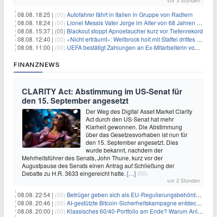
vor 3 Stunden
08.08. 18:25 |
(00)
Autofahrer fährt in Italien in Gruppe von Radlern
08.08. 18:24 |
(00)
Lionel Messis Vater Jorge im Alter von 68 Jahren gestorben
08.08. 15:37 |
(05)
Blackout stoppt Apnoetaucher kurz vor Tiefenrekord
08.08. 12:40 |
(00)
«Nicht erträumt»: Wellbrock holt mit Staffel drittes EM-Gold
08.08. 11:00 |
(00)
UEFA bestätigt Zahlungen an Ex-Mitarbeiterin von Infantino
FINANZNEWS
CLARITY Act: Abstimmung im US-Senat für
den 15. September angesetzt
Der Weg des Digital Asset Market Clarity
Act durch den US-Senat hat mehr
Klarheit gewonnen. Die Abstimmung
über das Gesetzesvorhaben ist nun für
den 15. September angesetzt. Dies
wurde bekannt, nachdem der
Mehrheitsführer des Senats, John Thune, kurz vor der
Augustpause des Senats einen Antrag auf Schließung der
Debatte zu H.R. 3633 eingereicht hatte.
[…]
(00)
vor 2 Stunden
08.08. 22:54 |
(00)
Betrüger geben sich als EU-Regulierungsbehörden aus, um Krypto-Nutzer nach MiCA-Deadline ins Visier zu nehmen
08.08. 20:46 |
(00)
AI-gestützte Bitcoin-Sicherheitskampagne entdeckt fast 5.000 Softwareprobleme in 390 Projekten
08.08. 20:00 |
(00)
Klassisches 60/40-Portfolio am Ende? Warum Anleger jetzt radikal umdenken müssen