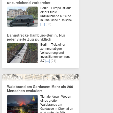
unzureichend vorbereitet
Berlin - Europa ist laut
einer Studie
unzureichend auf eine
mutmaßliche russische
[…]
(00)
Bahnstrecke Hamburg-Berlin: Nur
jeder vierte Zug pünktlich
Berlin - Trotz einer
zehnmonatigen
Vollsperrung und
Investitionen von rund
2,7
[…]
(01)
Waldbrand am Gardasee: Mehr als 200
Menschen evakuiert
Tignale (dpa) - Wegen
eines großen
Waldbrands am
Gardasee in Oberitalien
sind mehr als 200