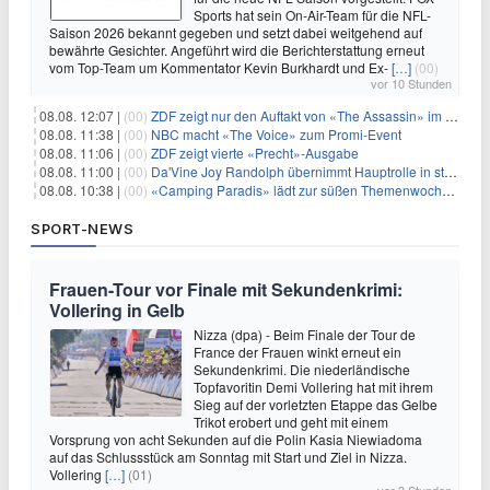
Sports hat sein On-Air-Team für die NFL-
Saison 2026 bekannt gegeben und setzt dabei weitgehend auf
bewährte Gesichter. Angeführt wird die Berichterstattung erneut
vom Top-Team um Kommentator Kevin Burkhardt und Ex-
[…]
(00)
vor 10 Stunden
08.08. 12:07 |
(00)
ZDF zeigt nur den Auftakt von «The Assassin» im Fernsehen
08.08. 11:38 |
(00)
NBC macht «The Voice» zum Promi-Event
08.08. 11:06 |
(00)
ZDF zeigt vierte «Precht»-Ausgabe
08.08. 11:00 |
(00)
Da'Vine Joy Randolph übernimmt Hauptrolle in starbesetzter schwarzer Komödie
08.08. 10:38 |
(00)
«Camping Paradis» lädt zur süßen Themenwoche ein
SPORT-NEWS
Frauen-Tour vor Finale mit Sekundenkrimi:
Vollering in Gelb
Nizza (dpa) - Beim Finale der Tour de
France der Frauen winkt erneut ein
Sekundenkrimi. Die niederländische
Topfavoritin Demi Vollering hat mit ihrem
Sieg auf der vorletzten Etappe das Gelbe
Trikot erobert und geht mit einem
Vorsprung von acht Sekunden auf die Polin Kasia Niewiadoma
auf das Schlussstück am Sonntag mit Start und Ziel in Nizza.
Vollering
[…]
(01)