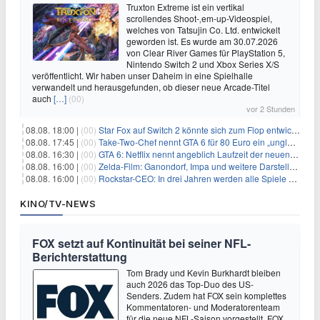
Truxton Extreme ist ein vertikal
scrollendes Shoot-‚em-up-Videospiel,
welches von Tatsujin Co. Ltd. entwickelt
geworden ist. Es wurde am 30.07.2026
von Clear River Games für PlayStation 5,
Nintendo Switch 2 und Xbox Series X/S
veröffentlicht. Wir haben unser Daheim in eine Spielhalle
verwandelt und herausgefunden, ob dieser neue Arcade-Titel
auch
[…]
(00)
vor 2 Stunden
08.08. 18:00 |
(00)
Star Fox auf Switch 2 könnte sich zum Flop entwickeln
08.08. 17:45 |
(00)
Take-Two-Chef nennt GTA 6 für 80 Euro ein „unglaubliches Schnäppchen“
08.08. 16:30 |
(00)
GTA 6: Netflix nennt angeblich Laufzeit der neuen Gameplay-Präsentation
08.08. 16:00 |
(00)
Zelda-Film: Ganondorf, Impa und weitere Darsteller sollen feststehen
08.08. 16:00 |
(00)
Rockstar-CEO: In drei Jahren werden alle Spiele gestreamt
KINO/TV-NEWS
FOX setzt auf Kontinuität bei seiner NFL-
Berichterstattung
Tom Brady und Kevin Burkhardt bleiben
auch 2026 das Top-Duo des US-
Senders. Zudem hat FOX sein komplettes
Kommentatoren- und Moderatorenteam
für die neue NFL-Saison vorgestellt. FOX