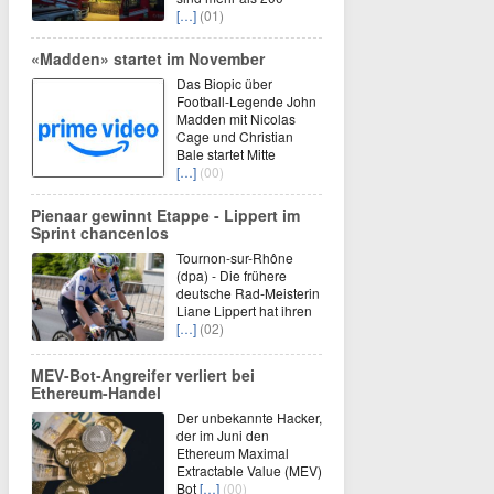
[…]
(01)
«Madden» startet im November
Das Biopic über
Football-Legende John
Madden mit Nicolas
Cage und Christian
Bale startet Mitte
[…]
(00)
Pienaar gewinnt Etappe - Lippert im
Sprint chancenlos
Tournon-sur-Rhône
(dpa) - Die frühere
deutsche Rad-Meisterin
Liane Lippert hat ihren
[…]
(02)
MEV-Bot-Angreifer verliert bei
Ethereum-Handel
Der unbekannte Hacker,
der im Juni den
Ethereum Maximal
Extractable Value (MEV)
Bot
[…]
(00)