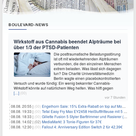
BOULEVARD-NEWS
Wirkstoff aus Cannabis beendet Alpträume bei
über 1/3 der PTSD-Patienten
Die posttraumatische Belastungsstörung
ist oft mit wiederkehrenden Alpträumen
verbunden, die den einzelnen Menschen
extrem belasten. Was lässt sich dagegen
tun? Die Charité Universitätsmedizin
Berlin wagte einen placebokontrollierten
Versuch und wurde fündig: Ein wenig bekannter Cannabis-
Wirkstoff könnte auf natürlichem Weg helfen. Was hilft gegen
[…]
(00)
vor 7 Stunden
08.08. 20:55 |
(00)
Engelhorn Sale: 15% Extra-Rabatt on top auf Mode- und Sport-Artikel
08.08. 19:33 |
(00)
Tefal Easy Fry Max EY2458 Heißluftfritteuse mit 5 Litern für 64,99€
08.08. 18:33 |
(00)
Gillette Fusion 5 Styler Barttrimmer und Rasierer (All in One) für 16€
08.08. 14:02 |
(02)
MediaMarkt: 3 Tonie-Figuren für 37€
08.08. 12:30 |
(00)
Fallout 4: Anniversary Edition Switch 2 für 42,39€