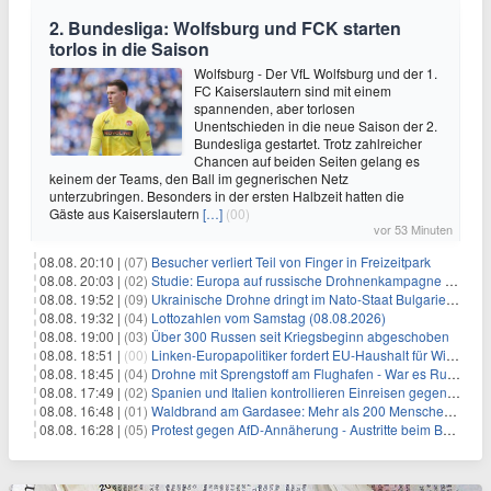
2. Bundesliga: Wolfsburg und FCK starten
torlos in die Saison
Wolfsburg - Der VfL Wolfsburg und der 1.
FC Kaiserslautern sind mit einem
spannenden, aber torlosen
Unentschieden in die neue Saison der 2.
Bundesliga gestartet. Trotz zahlreicher
Chancen auf beiden Seiten gelang es
keinem der Teams, den Ball im gegnerischen Netz
unterzubringen. Besonders in der ersten Halbzeit hatten die
Gäste aus Kaiserslautern
[…]
(00)
vor 53 Minuten
08.08. 20:10 |
(07)
Besucher verliert Teil von Finger in Freizeitpark
08.08. 20:03 |
(02)
Studie: Europa auf russische Drohnenkampagne unzureichend vorbereitet
08.08. 19:52 |
(09)
Ukrainische Drohne dringt im Nato-Staat Bulgarien ein
08.08. 19:32 |
(04)
Lottozahlen vom Samstag (08.08.2026)
08.08. 19:00 |
(03)
Über 300 Russen seit Kriegsbeginn abgeschoben
08.08. 18:51 |
(00)
Linken-Europapolitiker fordert EU-Haushalt für Wirtschaftsumbau
08.08. 18:45 |
(04)
Drohne mit Sprengstoff am Flughafen - War es Russland?
08.08. 17:49 |
(02)
Spanien und Italien kontrollieren Einreisen gegenseitig
08.08. 16:48 |
(01)
Waldbrand am Gardasee: Mehr als 200 Menschen evakuiert
08.08. 16:28 |
(05)
Protest gegen AfD-Annäherung - Austritte beim BSW Sachsen-Anhalt