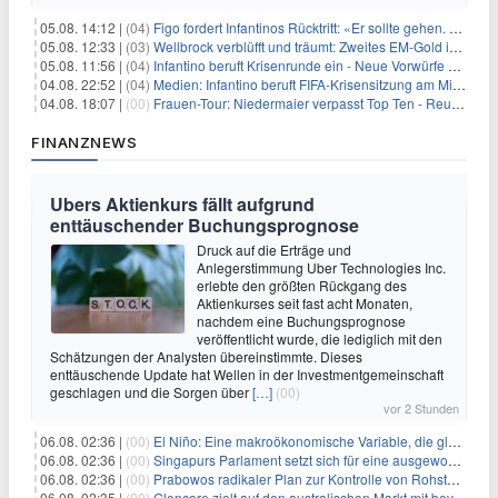
05.08. 14:12 |
(04)
Figo fordert Infantinos Rücktritt: «Er sollte gehen. Jetzt»
05.08. 12:33 |
(03)
Wellbrock verblüfft und träumt: Zweites EM-Gold in Paris
05.08. 11:56 |
(04)
Infantino beruft Krisenrunde ein - Neue Vorwürfe gegen FIFA
04.08. 22:52 |
(04)
Medien: Infantino beruft FIFA-Krisensitzung am Mittwoch ein
04.08. 18:07 |
(00)
Frauen-Tour: Niedermaier verpasst Top Ten - Reusser siegt
FINANZNEWS
Ubers Aktienkurs fällt aufgrund
enttäuschender Buchungsprognose
Druck auf die Erträge und
Anlegerstimmung Uber Technologies Inc.
erlebte den größten Rückgang des
Aktienkurses seit fast acht Monaten,
nachdem eine Buchungsprognose
veröffentlicht wurde, die lediglich mit den
Schätzungen der Analysten übereinstimmte. Dieses
enttäuschende Update hat Wellen in der Investmentgemeinschaft
geschlagen und die Sorgen über
[…]
(00)
vor 2 Stunden
06.08. 02:36 |
(00)
El Niño: Eine makroökonomische Variable, die globale Wirtschaftslandschaften umgestaltet
06.08. 02:36 |
(00)
Singapurs Parlament setzt sich für eine ausgewogene wirtschaftliche Zukunft ein
06.08. 02:36 |
(00)
Prabowos radikaler Plan zur Kontrolle von Rohstoffexporten steht vor konkurrierenden Visionen
06.08. 02:35 |
(00)
Glencore zielt auf den australischen Markt mit bevorstehendem Sekundärlisting