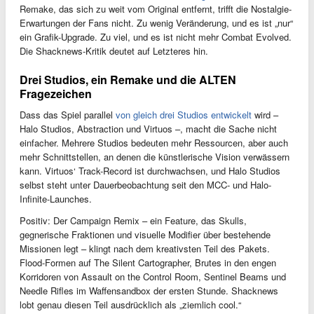
Remake, das sich zu weit vom Original entfernt, trifft die Nostalgie-
Erwartungen der Fans nicht. Zu wenig Veränderung, und es ist „nur“
ein Grafik-Upgrade. Zu viel, und es ist nicht mehr Combat Evolved.
Die Shacknews-Kritik deutet auf Letzteres hin.
Drei Studios, ein Remake und die ALTEN
Fragezeichen
Dass das Spiel parallel
von gleich drei Studios entwickelt
wird –
Halo Studios, Abstraction und Virtuos –, macht die Sache nicht
einfacher. Mehrere Studios bedeuten mehr Ressourcen, aber auch
mehr Schnittstellen, an denen die künstlerische Vision verwässern
kann. Virtuos‘ Track-Record ist durchwachsen, und Halo Studios
selbst steht unter Dauerbeobachtung seit den MCC- und Halo-
Infinite-Launches.
Positiv: Der Campaign Remix – ein Feature, das Skulls,
gegnerische Fraktionen und visuelle Modifier über bestehende
Missionen legt – klingt nach dem kreativsten Teil des Pakets.
Flood-Formen auf The Silent Cartographer, Brutes in den engen
Korridoren von Assault on the Control Room, Sentinel Beams und
Needle Rifles im Waffensandbox der ersten Stunde. Shacknews
lobt genau diesen Teil ausdrücklich als „ziemlich cool.“