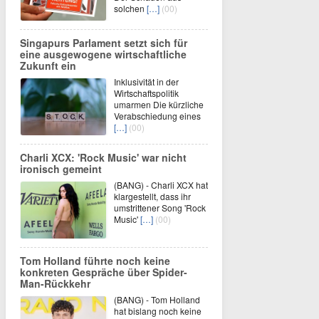
solchen
[…]
(00)
Singapurs Parlament setzt sich für
eine ausgewogene wirtschaftliche
Zukunft ein
Inklusivität in der
Wirtschaftspolitik
umarmen Die kürzliche
Verabschiedung eines
[…]
(00)
Charli XCX: 'Rock Music' war nicht
ironisch gemeint
(BANG) - Charli XCX hat
klargestellt, dass ihr
umstrittener Song 'Rock
Music'
[…]
(00)
Tom Holland führte noch keine
konkreten Gespräche über Spider-
Man-Rückkehr
(BANG) - Tom Holland
hat bislang noch keine