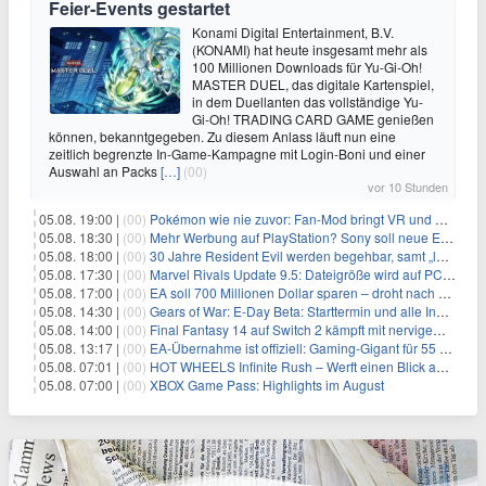
Feier‑Events gestartet
Konami Digital Entertainment, B.V.
(KONAMI) hat heute insgesamt mehr als
100 Millionen Downloads für Yu-Gi-Oh!
MASTER DUEL, das digitale Kartenspiel,
in dem Duellanten das vollständige Yu-
Gi-Oh! TRADING CARD GAME genießen
können, bekanntgegeben. Zu diesem Anlass läuft nun eine
zeitlich begrenzte In-Game-Kampagne mit Login-Boni und einer
Auswahl an Packs
[…]
(00)
vor 10 Stunden
05.08. 19:00 |
(00)
Pokémon wie nie zuvor: Fan-Mod bringt VR und Ego-Perspektive nach Kanto
05.08. 18:30 |
(00)
Mehr Werbung auf PlayStation? Sony soll neue Einnahmequellen prüfen
05.08. 18:00 |
(00)
30 Jahre Resident Evil werden begehbar, samt „lebensgroßem Leon“
05.08. 17:30 |
(00)
Marvel Rivals Update 9.5: Dateigröße wird auf PC und Konsolen deutlich reduziert
05.08. 17:00 |
(00)
EA soll 700 Millionen Dollar sparen – droht nach der Übernahme die nächste Entlassungswelle?
05.08. 14:30 |
(00)
Gears of War: E-Day Beta: Starttermin und alle Inhalte offiziell bestätigt
05.08. 14:00 |
(00)
Final Fantasy 14 auf Switch 2 kämpft mit nervigem Ladefehler
05.08. 13:17 |
(00)
EA-Übernahme ist offiziell: Gaming-Gigant für 55 Milliarden Dollar verkauft
05.08. 07:01 |
(00)
HOT WHEELS Infinite Rush – Werft einen Blick auf den Trailer und erfahrt mehr
05.08. 07:00 |
(00)
XBOX Game Pass: Highlights im August