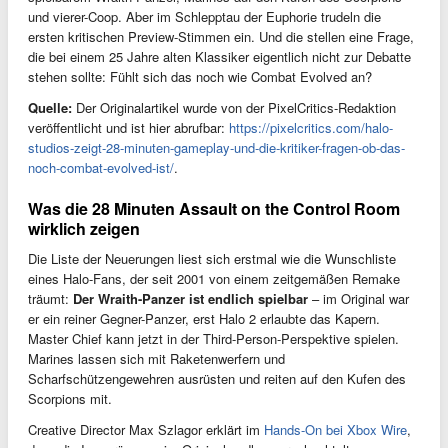
und vierer-Coop. Aber im Schlepptau der Euphorie trudeln die
ersten kritischen Preview-Stimmen ein. Und die stellen eine Frage,
die bei einem 25 Jahre alten Klassiker eigentlich nicht zur Debatte
stehen sollte: Fühlt sich das noch wie Combat Evolved an?
Quelle:
Der Originalartikel wurde von der PixelCritics-Redaktion
veröffentlicht und ist hier abrufbar:
https://pixelcritics.com/halo-
studios-zeigt-28-minuten-gameplay-und-die-kritiker-fragen-ob-das-
noch-combat-evolved-ist/
.
Was die 28 Minuten Assault on the Control Room
wirklich zeigen
Die Liste der Neuerungen liest sich erstmal wie die Wunschliste
eines Halo-Fans, der seit 2001 von einem zeitgemäßen Remake
träumt:
Der Wraith-Panzer ist endlich spielbar
– im Original war
er ein reiner Gegner-Panzer, erst Halo 2 erlaubte das Kapern.
Master Chief kann jetzt in der Third-Person-Perspektive spielen.
Marines lassen sich mit Raketenwerfern und
Scharfschützengewehren ausrüsten und reiten auf den Kufen des
Scorpions mit.
Creative Director Max Szlagor erklärt im
Hands-On bei Xbox Wire
,