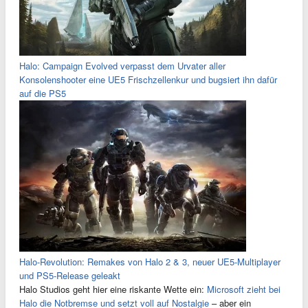
Halo: Campaign Evolved verpasst dem Urvater aller
Konsolenshooter eine UE5 Frischzellenkur und bugsiert ihn dafür
auf die PS5
Halo-Revolution: Remakes von Halo 2 & 3, neuer UE5-Multiplayer
und PS5-Release geleakt
Halo Studios geht hier eine riskante Wette ein:
Microsoft zieht bei
Halo die Notbremse und setzt voll auf Nostalgie
– aber ein