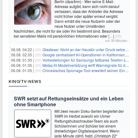
Berlin (dpa/tmn) - Wer seine E-Mail-
Adresse aufgibt, kann sich nicht darauf
verlassen, dass der Anbieter die Adresse
nicht früher oder später erneut vergibt.
Dann erhält die neue Nutzerin oder der
neue Nutzer unter Umständen
Nachrichten, die nicht für sie oder ihn bestimmt sind. Besonders
bei sensiblen Mails mit persönlichen Informationen oder
[…]
(00)
vor 39 Minuten
06.08. 04:22 |
(00)
Glasfaser: Nicht an der Haustür unter Druck setzen lassen
06.08. 02:35 |
(00)
Google zentralisiert KI-Operationen in Kalifornien, um Rivale Anthropic und OpenAI zu überholen
06.08. 01:35 |
(00)
Vorbestellungen für Samsungs faltbares Telefon steigen um 30 % in einem wettbewerbsintensiven Markt
06.08. 01:35 |
(00)
Metas KI-Modellverletzung wirft Warnsignale für die Technologieaufsicht auf
06.08. 01:05 |
(00)
Chinesisches Spionage-Tool erweitert seinen Einfluss auf 13 Länder und weckt Sicherheitsbedenken
KINO/TV-NEWS
SWR setzt auf Rettungseinsätze und ein Leben
ohne Smartphone
Mit zwei neuen Doku-Serien begleitet der
SWR im Herbst sowohl ein Ulmer
Rettungshubschrauber-Team als auch
Schülerinnen und Schüler bei einem
dreiwöchigen Digitalexperiment. Wenn
jede Minute zählt, hebt „Christoph 22“