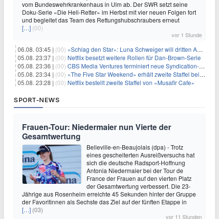
vom Bundeswehrkrankenhaus in Ulm ab. Der SWR setzt seine
Doku-Serie «Die Heli-Retter» im Herbst mit vier neuen Folgen fort
und begleitet das Team des Rettungshubschraubers erneut
[…]
(00)
vor 1 Stunde
06.08. 03:45 |
(00)
«Schlag den Star»: Luna Schweiger will dritten Anlauf nutzen
05.08. 23:37 |
(00)
Netflix besetzt weitere Rollen für Dan-Brown-Serie
05.08. 23:36 |
(00)
CBS Media Ventures terminiert neue Syndication-Formate
05.08. 23:34 |
(00)
«The Five Star Weekend» erhält zweite Staffel bei Peacock
05.08. 23:28 |
(00)
Netflix bestellt zweite Staffel von «Musafir Cafe»
SPORT-NEWS
Frauen-Tour: Niedermaier nun Vierte der
Gesamtwertung
Belleville-en-Beaujolais (dpa) - Trotz
eines gescheiterten Ausreißversuchs hat
sich die deutsche Radsport-Hoffnung
Antonia Niedermaier bei der Tour de
France der Frauen auf den vierten Platz
der Gesamtwertung verbessert. Die 23-
Jährige aus Rosenheim erreichte 45 Sekunden hinter der Gruppe
der Favoritinnen als Sechste das Ziel auf der fünften Etappe in
[…]
(03)
vor 11 Stunden