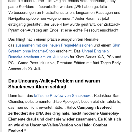
dass die Innenräume – im Original endlos verschachtelte, copy-
paste Korridore – überarbeitet wurden: „Wir haben gezielte
Verbesserungen an Frustrationsstellen, langsamen Passagen und
Navigationsproblemen vorgenommen.“ Jeder Raum ist jetzt
einzigartig gestaltet, der Level-Flow wurde gestrafft, der Zickzack-
Pyramiden-Aufstieg am Ende ist eine echte Ressourcenschlacht.
Das klingt nach einem präzise ausgeführten Remake,
das
zusammen mit drei neuen Prequel-Missionen
und einem
Skin
System ohne Ingame-Shop
erscheint. Das
Unreal Engine 5
Remake erscheint am 28. Juli 2026
für Xbox Series X/S, PS5 und
PC – Game Pass inklusive, Premium Edition mit fünf Tagen Early
Access ab 23. Juli.
Das Uncanny-Valley-Problem und warum
Shacknews Alarm schlägt
Dann kam das
kritische Preview von Shacknews
. Redakteur Sam
Chandler, selbsternannter „Halo-Apologet“, beschreibt ein Erlebnis,
das man so nicht erwartet hätte:
„Halo: Campaign Evolved
zerfleddert die DNA des Originals, hackt moderne Gameplay-
Elemente drauf und dreht sie wieder zusammen. Es fühlt sich
an wie eine Uncanny-Valley-Version von Halo: Combat
Evolved.“