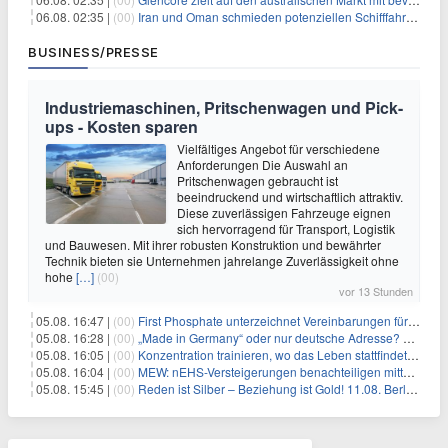
06.08. 02:35 |
(00)
Iran und Oman schmieden potenziellen Schifffahrtsvertrag im Hormuskanal
BUSINESS/PRESSE
Industriemaschinen, Pritschenwagen und Pick-
ups - Kosten sparen
Vielfältiges Angebot für verschiedene
Anforderungen Die Auswahl an
Pritschenwagen gebraucht ist
beeindruckend und wirtschaftlich attraktiv.
Diese zuverlässigen Fahrzeuge eignen
sich hervorragend für Transport, Logistik
und Bauwesen. Mit ihrer robusten Konstruktion und bewährter
Technik bieten sie Unternehmen jahrelange Zuverlässigkeit ohne
hohe
[…]
(00)
vor 13 Stunden
05.08. 16:47 |
(00)
First Phosphate unterzeichnet Vereinbarungen für nicht zu refundierende Zuwendungen in Höhe von 4,84 Mio. $ von der kanadischen Regierung für Straßeninfrastruktur und Stromübertragungsleitungen
05.08. 16:28 |
(00)
„Made in Germany“ oder nur deutsche Adresse? So erkennen Sie, wo Ihre Leiterplatten wirklich gefertigt werden
05.08. 16:05 |
(00)
Konzentration trainieren, wo das Leben stattfindet: Mobile EEG-Technologie bringt Neurofeedback in den Alltag
05.08. 16:04 |
(00)
MEW: nEHS-Versteigerungen benachteiligen mittelständische Unternehmen
05.08. 15:45 |
(00)
Reden ist Silber – Beziehung ist Gold! 11.08. Berlin – 18:30 Uhr