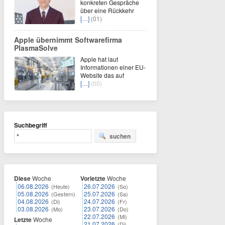
konkreten Gespräche
über eine Rückkehr
[…]
(01)
Apple übernimmt Softwarefirma
PlasmaSolve
Apple hat laut
Informationen einer EU-
Website das auf
[…]
(00)
Suchbegriff
suchen
Diese
Woche
Vorletzte
Woche
06.08.2026
26.07.2026
(Heute)
(So)
05.08.2026
25.07.2026
(Gestern)
(Sa)
04.08.2026
24.07.2026
(Di)
(Fr)
03.08.2026
23.07.2026
(Mo)
(Do)
22.07.2026
(Mi)
Letzte
Woche
21.07.2026
(Di)