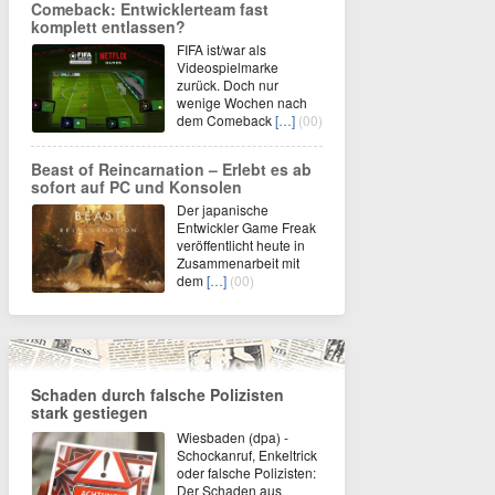
Comeback: Entwicklerteam fast
komplett entlassen?
FIFA ist/war als
Videospielmarke
zurück. Doch nur
wenige Wochen nach
dem Comeback
[…]
(00)
Beast of Reincarnation – Erlebt es ab
sofort auf PC und Konsolen
Der japanische
Entwickler Game Freak
veröffentlicht heute in
Zusammenarbeit mit
dem
[…]
(00)
Schaden durch falsche Polizisten
stark gestiegen
Wiesbaden (dpa) -
Schockanruf, Enkeltrick
oder falsche Polizisten:
Der Schaden aus