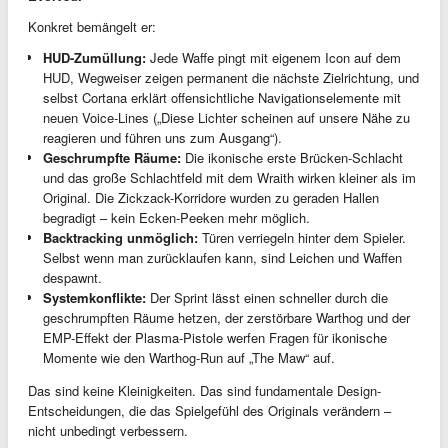
Konkret bemängelt er:
HUD-Zumüllung:
Jede Waffe pingt mit eigenem Icon auf dem
HUD, Wegweiser zeigen permanent die nächste Zielrichtung, und
selbst Cortana erklärt offensichtliche Navigationselemente mit
neuen Voice-Lines („Diese Lichter scheinen auf unsere Nähe zu
reagieren und führen uns zum Ausgang“).
Geschrumpfte Räume:
Die ikonische erste Brücken-Schlacht
und das große Schlachtfeld mit dem Wraith wirken kleiner als im
Original. Die Zickzack-Korridore wurden zu geraden Hallen
begradigt – kein Ecken-Peeken mehr möglich.
Backtracking unmöglich:
Türen verriegeln hinter dem Spieler.
Selbst wenn man zurücklaufen kann, sind Leichen und Waffen
despawnt.
Systemkonflikte:
Der Sprint lässt einen schneller durch die
geschrumpften Räume hetzen, der zerstörbare Warthog und der
EMP-Effekt der Plasma-Pistole werfen Fragen für ikonische
Momente wie den Warthog-Run auf „The Maw“ auf.
Das sind keine Kleinigkeiten. Das sind fundamentale Design-
Entscheidungen, die das Spielgefühl des Originals verändern –
nicht unbedingt verbessern.