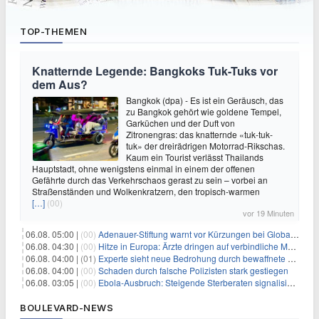
TOP-THEMEN
Knatternde Legende: Bangkoks Tuk-Tuks vor
dem Aus?
Bangkok (dpa) - Es ist ein Geräusch, das
zu Bangkok gehört wie goldene Tempel,
Garküchen und der Duft von
Zitronengras: das knatternde «tuk-tuk-
tuk» der dreirädrigen Motorrad-Rikschas.
Kaum ein Tourist verlässt Thailands
Hauptstadt, ohne wenigstens einmal in einem der offenen
Gefährte durch das Verkehrschaos gerast zu sein – vorbei an
Straßenständen und Wolkenkratzern, den tropisch-warmen
[…]
(00)
vor 19 Minuten
06.08. 05:00 |
(00)
Adenauer-Stiftung warnt vor Kürzungen bei Globaler Gesundheit
06.08. 04:30 |
(00)
Hitze in Europa: Ärzte dringen auf verbindliche Maßnahmen
06.08. 04:00 |
(01)
Experte sieht neue Bedrohung durch bewaffnete Drohnen
06.08. 04:00 |
(00)
Schaden durch falsche Polizisten stark gestiegen
06.08. 03:05 |
(00)
Ebola-Ausbruch: Steigende Sterberaten signalisieren dringenden Bedarf an verbesserter Gesundheitsinfrastruktur
BOULEVARD-NEWS