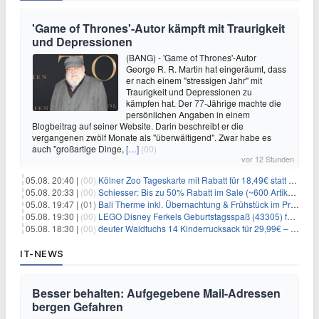
'Game of Thrones'-Autor kämpft mit Traurigkeit
und Depressionen
(BANG) - 'Game of Thrones'-Autor
George R. R. Martin hat eingeräumt, dass
er nach einem "stressigen Jahr" mit
Traurigkeit und Depressionen zu
kämpfen hat. Der 77-Jährige machte die
persönlichen Angaben in einem
Blogbeitrag auf seiner Website. Darin beschreibt er die
vergangenen zwölf Monate als "überwältigend". Zwar habe es
auch "großartige Dinge,
[…]
(00)
vor 12 Stunden
05.08. 20:40 |
(00)
Kölner Zoo Tageskarte mit Rabatt für 18,49€ statt 29,50€ – einlösbar bis Dezember
05.08. 20:33 |
(00)
Schiesser: Bis zu 50% Rabatt im Sale (~600 Artikel zur Auswahl)
05.08. 19:47 |
(01)
Bali Therme inkl. Übernachtung & Frühstück im Premium Hotel (Bad Oeynhausen) ab 89€ p.P.
05.08. 19:30 |
(00)
LEGO Disney Ferkels Geburtstagsspaß (43305) für 29,10€
05.08. 18:30 |
(00)
deuter Waldfuchs 14 Kinderrucksack für 29,99€ – Amber-maple
IT-NEWS
Besser behalten: Aufgegebene Mail-Adressen
bergen Gefahren