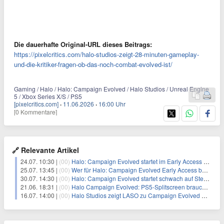
Die dauerhafte Original-URL dieses Beitrags:
https://pixelcritics.com/halo-studios-zeigt-28-minuten-gameplay-
und-die-kritiker-fragen-ob-das-noch-combat-evolved-ist/
Gaming / Halo / Halo: Campaign Evolved / Halo Studios / Unreal Engine
5 / Xbox Series X/S / PS5
[pixelcritics.com]
·
11.06.2026
·
16:00 Uhr
[0 Kommentare]
🔗 Relevante Artikel
24.07. 10:30 |
(00)
Halo: Campaign Evolved startet im Early Access – und die Kritik lässt nicht lange auf sich warten
25.07. 13:45 |
(00)
Wer für Halo: Campaign Evolved Early Access bezahlt hat, konnte nicht spielen
30.07. 14:30 |
(00)
Halo: Campaign Evolved startet schwach auf Steam – und das ist okay
21.06. 18:31 |
(00)
Halo Campaign Evolved: PS5-Splitscreen braucht jetzt doch kein PS Plus
16.07. 14:00 |
(00)
Halo Studios zeigt LASO zu Campaign Evolved – 17 Skulls machen den Unterschied zwischen Ruhm und Frust