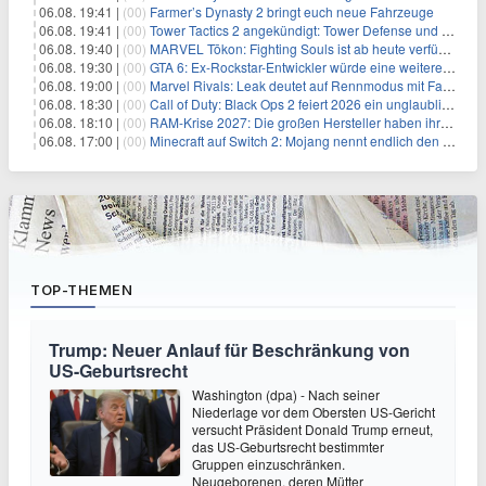
06.08. 19:41 |
(00)
Farmer’s Dynasty 2 bringt euch neue Fahrzeuge
06.08. 19:41 |
(00)
Tower Tactics 2 angekündigt: Tower Defense und Deckbuilding Kombo kehrt zurück
06.08. 19:40 |
(00)
MARVEL Tōkon: Fighting Souls ist ab heute verfügbar
06.08. 19:30 |
(00)
GTA 6: Ex-Rockstar-Entwickler würde eine weitere Verschiebung nicht überraschen
06.08. 19:00 |
(00)
Marvel Rivals: Leak deutet auf Rennmodus mit Fahrzeugen hin
06.08. 18:30 |
(00)
Call of Duty: Black Ops 2 feiert 2026 ein unglaubliches Comeback
06.08. 18:10 |
(00)
RAM-Krise 2027: Die großen Hersteller haben ihre Produktion offenbar schon verkauft
06.08. 17:00 |
(00)
Minecraft auf Switch 2: Mojang nennt endlich den Releasetermin
TOP-THEMEN
Trump: Neuer Anlauf für Beschränkung von
US-Geburtsrecht
Washington (dpa) - Nach seiner
Niederlage vor dem Obersten US-Gericht
versucht Präsident Donald Trump erneut,
das US-Geburtsrecht bestimmter
Gruppen einzuschränken.
Neugeborenen, deren Mütter