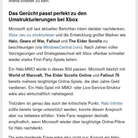
Arena-Shooter zu sein.
Das Gerücht passt perfekt zu den
Umstrukturierungen bei Xbox
Microsoft soll laut aktuellen Berichten intern darüber nachdenken,
Xbox neu zu strukturieren
und die Entwicklung großer Marken wie
Halo, Gears of War, Fallout
und
The Elder Scrolls
zu
beschleunigen (via
WindowsCentral.com
). Nach Jahren voller
Verzögerungen und Strategiewechsel will Xbox offenbar schneller
wieder starke First-Party-Spiele liefern.
Ein Halo-MMO würde in dieses Bild passen. Microsoft besitzt mit
World of Warcraft, The Elder Scrolls Online
und
Fallout 76
bereits mehrere langfristige Online-Spiele, die über Jahre Geld
verdienen. Ein Halo-Spiel mit MMO- oder Live-Service-Struktur
wäre also wirtschaftlich naheliegend.
Trotzdem ist genau das auch der kritischste Punkt.
Halo Infinite
sollte bereits lange unterstützt werden, konnte diesen Anspruch
aber nur teilweise erfüllen. Viele Fans reagieren deshalb
empfindlich, wenn Microsoft wieder über langfristige Online-Pläne
für Halo nachdenkt.
Die entscheidende Frage wäre also nicht nur: Kommt ein Halo-