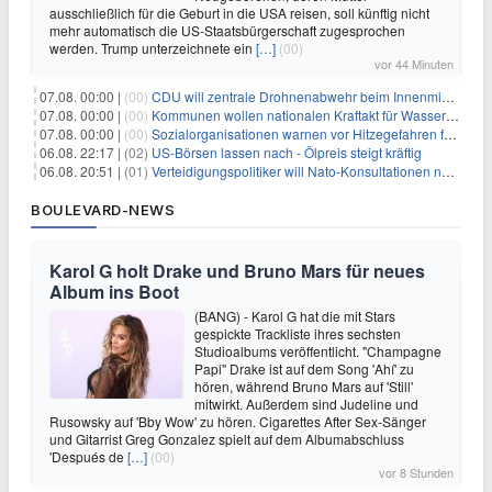
ausschließlich für die Geburt in die USA reisen, soll künftig nicht
mehr automatisch die US-Staatsbürgerschaft zugesprochen
werden. Trump unterzeichnete ein
[…]
(00)
vor 44 Minuten
07.08. 00:00 |
(00)
CDU will zentrale Drohnenabwehr beim Innenministerium
07.08. 00:00 |
(00)
Kommunen wollen nationalen Kraftakt für Wasserversorgung
07.08. 00:00 |
(00)
Sozialorganisationen warnen vor Hitzegefahren für Obdachlose
06.08. 22:17 |
(02)
US-Börsen lassen nach - Ölpreis steigt kräftig
06.08. 20:51 |
(01)
Verteidigungspolitiker will Nato-Konsultationen nach Drohnenfund
BOULEVARD-NEWS
Karol G holt Drake und Bruno Mars für neues
Album ins Boot
(BANG) - Karol G hat die mit Stars
gespickte Trackliste ihres sechsten
Studioalbums veröffentlicht. "Champagne
Papi" Drake ist auf dem Song 'Ahí' zu
hören, während Bruno Mars auf 'Still'
mitwirkt. Außerdem sind Judeline und
Rusowsky auf 'Bby Wow' zu hören. Cigarettes After Sex-Sänger
und Gitarrist Greg Gonzalez spielt auf dem Albumabschluss
'Después de
[…]
(00)
vor 8 Stunden