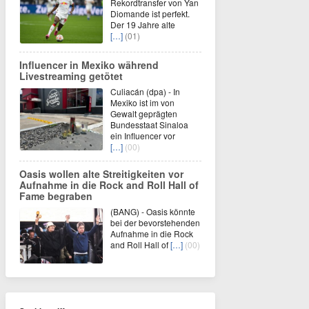
Rekordtransfer von Yan
Diomande ist perfekt.
Der 19 Jahre alte
[…]
(01)
Influencer in Mexiko während
Livestreaming getötet
Culiacán (dpa) - In
Mexiko ist im von
Gewalt geprägten
Bundesstaat Sinaloa
ein Influencer vor
[…]
(00)
Oasis wollen alte Streitigkeiten vor
Aufnahme in die Rock and Roll Hall of
Fame begraben
(BANG) - Oasis könnte
bei der bevorstehenden
Aufnahme in die Rock
and Roll Hall of
[…]
(00)