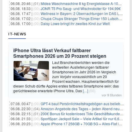
06.08. 20:46 |
(01)
Midea Waschmaschine 8 kg Energieklasse A-10% 1400 U/Min für 289,97€
06.08. 18:33 |
(00)
JONR T5 Pro Saug- und Wischroboter für 194,99€
06.08. 17:47 |
(00)
Wellness in Bayern: 2 Übernachtungen im DAS LUDWIG Sports Resort inkl. HP + Wellness ab 174€ p.P.
06.08. 17:02 |
(00)
Chupa Chups Stranger Things Eimer 150 Lutscher für 21,95€
06.08. 17:00 |
(00)
Daisy Lowe bringt ihr zweites Kind zur Welt
IT-NEWS
iPhone Ultra lässt Verkauf faltbarer
Smartphones 2026 um 20 Prozent steigen
Laut Branchenberichten werden die
weltweiten Auslieferungen faltbarer
Smartphones im Jahr 2026 im Vergleich
zum Vorjahr voraussichtlich um 20
Prozent wachsen. Hauptverantwortlich für
diesen Schub dürfte Apples erstes faltbares Smartphone sein: das
gerüchteweise erwartete iPhone Ultra. Das
[…]
(00)
vor 9 Stunden
07.08. 00:47 |
(00)
GPT-4 baut Persönlichkeitsfragebögen aus beliebigen Texten und sagt Antworten voraus
06.08. 22:30 |
(04)
Amazon-Angebote des Tages – jeden Abend neue Deals zum Stöbern
06.08. 22:15 |
(01)
200€ Bonus für kostenloses Tide Geschäftskundenkonto
06.08. 21:33 |
(00)
SportSpar: Jackpot Sale – Viele Artikel für nur 6,66€ – nur 48 Stunden
06.08. 20:23 |
(00)
Apple iPhone 17 256GB + 70GB 5G + Alles-Flat im Vodafone-Netz für 34,99€/Monat – eff. 4,65€/Monat