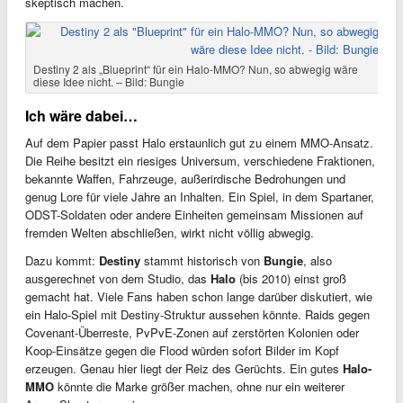
skeptisch machen.
Destiny 2 als „Blueprint“ für ein Halo-MMO? Nun, so abwegig wäre
diese Idee nicht. – Bild: Bungie
Ich wäre dabei…
Auf dem Papier passt Halo erstaunlich gut zu einem MMO-Ansatz.
Die Reihe besitzt ein riesiges Universum, verschiedene Fraktionen,
bekannte Waffen, Fahrzeuge, außerirdische Bedrohungen und
genug Lore für viele Jahre an Inhalten. Ein Spiel, in dem Spartaner,
ODST-Soldaten oder andere Einheiten gemeinsam Missionen auf
fremden Welten abschließen, wirkt nicht völlig abwegig.
Dazu kommt:
Destiny
stammt historisch von
Bungie
, also
ausgerechnet von dem Studio, das
Halo
(bis 2010) einst groß
gemacht hat. Viele Fans haben schon lange darüber diskutiert, wie
ein Halo-Spiel mit Destiny-Struktur aussehen könnte. Raids gegen
Covenant-Überreste, PvPvE-Zonen auf zerstörten Kolonien oder
Koop-Einsätze gegen die Flood würden sofort Bilder im Kopf
erzeugen. Genau hier liegt der Reiz des Gerüchts. Ein gutes
Halo-
MMO
könnte die Marke größer machen, ohne nur ein weiterer