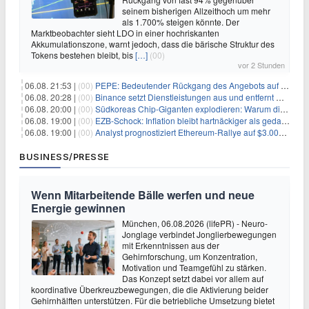
seinem bisherigen Allzeithoch um mehr
als 1.700% steigen könnte. Der
Marktbeobachter sieht LDO in einer hochriskanten
Akkumulationszone, warnt jedoch, dass die bärische Struktur des
Tokens bestehen bleibt, bis
[…]
(00)
vor 2 Stunden
06.08. 21:53 |
(00)
PEPE: Bedeutender Rückgang des Angebots auf Börsen – Was kommt als Nächstes?
06.08. 20:28 |
(00)
Binance setzt Dienstleistungen aus und entfernt mehrere Krypto-Paare: Wer ist betroffen?
06.08. 20:00 |
(00)
Südkoreas Chip-Giganten explodieren: Warum dieser Rekord-Tag die KI-Branche erschüttert
06.08. 19:00 |
(00)
EZB-Schock: Inflation bleibt hartnäckiger als gedacht – 2027 wird zum kritischen Test
06.08. 19:00 |
(00)
Analyst prognostiziert Ethereum-Rallye auf $3.000 nach entscheidendem On-Chain-Ausbruch
BUSINESS/PRESSE
Wenn Mitarbeitende Bälle werfen und neue
Energie gewinnen
München, 06.08.2026 (lifePR) - Neuro-
Jonglage verbindet Jonglierbewegungen
mit Erkenntnissen aus der
Gehirnforschung, um Konzentration,
Motivation und Teamgefühl zu stärken.
Das Konzept setzt dabei vor allem auf
koordinative Überkreuzbewegungen, die die Aktivierung beider
Gehirnhälften unterstützen. Für die betriebliche Umsetzung bietet