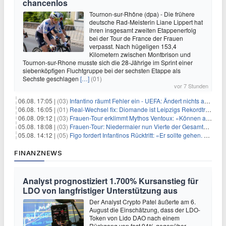
chancenlos
Tournon-sur-Rhône (dpa) - Die frühere
deutsche Rad-Meisterin Liane Lippert hat
ihren insgesamt zweiten Etappenerfolg
bei der Tour de France der Frauen
verpasst. Nach hügeligen 153,4
Kilometern zwischen Montbrison und
Tournon-sur-Rhone musste sich die 28-Jährige im Sprint einer
siebenköpfigen Fluchtgruppe bei der sechsten Etappe als
Sechste geschlagen
[…]
(01)
vor 7 Stunden
06.08. 17:05 |
(03)
Infantino räumt Fehler ein - UEFA: Ändert nichts an Boykott
06.08. 16:05 |
(01)
Real-Wechsel fix: Diomande ist Leipzigs Rekordtransfer
06.08. 09:12 |
(03)
Frauen-Tour erklimmt Mythos Ventoux: «Können alles schaffen»
05.08. 18:08 |
(03)
Frauen-Tour: Niedermaier nun Vierte der Gesamtwertung
05.08. 14:12 |
(05)
Figo fordert Infantinos Rücktritt: «Er sollte gehen. Jetzt»
FINANZNEWS
Analyst prognostiziert 1.700% Kursanstieg für
LDO von langfristiger Unterstützung aus
Der Analyst Crypto Patel äußerte am 6.
August die Einschätzung, dass der LDO-
Token von Lido DAO nach einem
Rückgang von fast 94% gegenüber