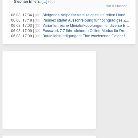
Stephan Ehlers,
[…]
(00)
vor 9 Stunden
06.08. 17:34 |
(00)
Steigende Adipositasrate zeigt strukturellen Handlungsbedarf bei der Ernährung schulpflichtiger Kinder
06.08. 17:18 |
(00)
Pasinex startet Ausschreibung für hochgradiges Zinksulfidkonzentrat mit Germanium- und Silbergehalten und stellt ein Betriebsupdate bereit
06.08. 17:03 |
(00)
Variantenreiche Miniaturkupplungen für diverse Einsatzbereiche
06.08. 17:00 |
(00)
Passwork 7.7 führt sicheren Offline-Modus für Desktop- und Mobile-Apps ein
06.08. 17:00 |
(00)
Bauteilabkündigungen: Eine wachsende Gefahr für industrielle Elektroniksysteme