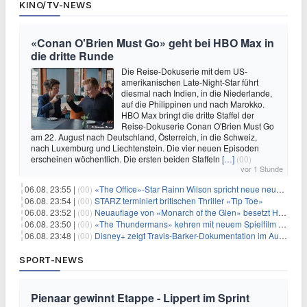
KINO/TV-NEWS
«Conan O'Brien Must Go» geht bei HBO Max in
die dritte Runde
Die Reise-Dokuserie mit dem US-
amerikanischen Late-Night-Star führt
diesmal nach Indien, in die Niederlande,
auf die Philippinen und nach Marokko.
HBO Max bringt die dritte Staffel der
Reise-Dokuserie Conan O'Brien Must Go
am 22. August nach Deutschland, Österreich, in die Schweiz,
nach Luxemburg und Liechtenstein. Die vier neuen Episoden
erscheinen wöchentlich. Die ersten beiden Staffeln
[…]
(00)
vor 1 Stunde
06.08. 23:55 |
(00)
«The Office»-Star Rainn Wilson spricht neue neuseeländische Serie «Settling»
06.08. 23:54 |
(00)
STARZ terminiert britischen Thriller «Tip Toe»
06.08. 23:52 |
(00)
Neuauflage von «Monarch of the Glen» besetzt Hauptrollen
06.08. 23:50 |
(00)
«The Thundermans» kehren mit neuem Spielfilm zurück
06.08. 23:48 |
(00)
Disney+ zeigt Travis-Barker-Dokumentation im August
SPORT-NEWS
Pienaar gewinnt Etappe - Lippert im Sprint