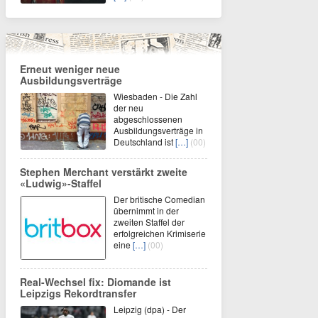
Erneut weniger neue
Ausbildungsverträge
Wiesbaden - Die Zahl
der neu
abgeschlossenen
Ausbildungsverträge in
Deutschland ist
[…]
(00)
Stephen Merchant verstärkt zweite
«Ludwig»-Staffel
Der britische Comedian
übernimmt in der
zweiten Staffel der
erfolgreichen Krimiserie
eine
[…]
(00)
Real-Wechsel fix: Diomande ist
Leipzigs Rekordtransfer
Leipzig (dpa) - Der