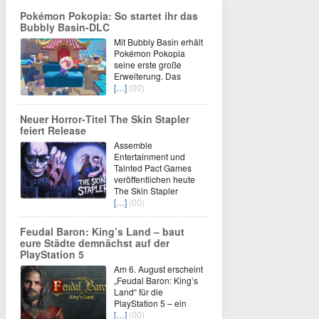
Pokémon Pokopia: So startet ihr das
Bubbly Basin-DLC
Mit Bubbly Basin erhält
Pokémon Pokopia
seine erste große
Erweiterung. Das
[…]
(00)
Neuer Horror‑Titel The Skin Stapler
feiert Release
Assemble
Entertainment und
Tainted Pact Games
veröffentlichen heute
The Skin Stapler
[…]
(00)
Feudal Baron: King’s Land – baut
eure Städte demnächst auf der
PlayStation 5
Am 6. August erscheint
„Feudal Baron: King’s
Land“ für die
PlayStation 5 – ein
[…]
(00)