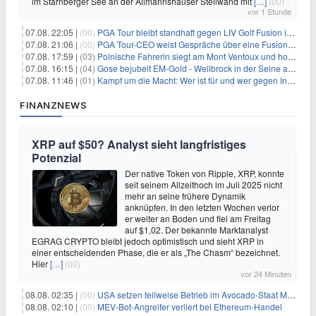
im Starnberger See an der Allmannshauser Steilwand mit
[…]
(00)
vor 1 Stunde
07.08. 22:05 |
(00)
PGA Tour bleibt standhaft gegen LIV Golf Fusion in einem sich wandelnden Sportumfeld
07.08. 21:06 |
(00)
PGA Tour-CEO weist Gespräche über eine Fusion mit LIV Golf zurück und bekräftigt die Wettbewerbslandschaft
07.08. 17:59 |
(03)
Polnische Fahrerin siegt am Mont Ventoux und holt Tour-Gelb
07.08. 16:15 |
(04)
Gose bejubelt EM-Gold - Wellbrock in der Seine ausgebremst
07.08. 11:46 |
(01)
Kampf um die Macht: Wer ist für und wer gegen Infantino?
FINANZNEWS
XRP auf $50? Analyst sieht langfristiges
Potenzial
Der native Token von Ripple, XRP, konnte
seit seinem Allzeithoch im Juli 2025 nicht
mehr an seine frühere Dynamik
anknüpfen. In den letzten Wochen verlor
er weiter an Boden und fiel am Freitag
auf $1,02. Der bekannte Marktanalyst
EGRAG CRYPTO bleibt jedoch optimistisch und sieht XRP in
einer entscheidenden Phase, die er als „The Chasm“ bezeichnet.
Hier
[…]
(00)
vor 24 Minuten
08.08. 02:35 |
(00)
USA setzen teilweise Betrieb im Avocado-Staat Michoacán in Mexiko wieder in Gang
08.08. 02:10 |
(00)
MEV-Bot-Angreifer verliert bei Ethereum-Handel