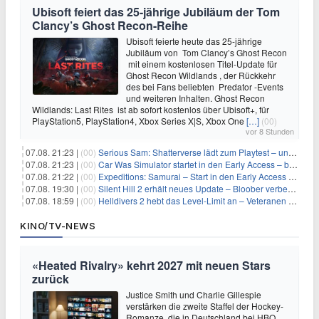
Ubisoft feiert das 25-jährige Jubiläum der Tom
Clancy’s Ghost Recon-Reihe
Ubisoft feierte heute das 25-jährige
Jubiläum von Tom Clancy’s Ghost Recon
mit einem kostenlosen Titel-Update für
Ghost Recon Wildlands , der Rückkehr
des bei Fans beliebten Predator -Events
und weiteren Inhalten. Ghost Recon
Wildlands: Last Rites ist ab sofort kostenlos über Ubisoft+, für
PlayStation5, PlayStation4, Xbox Series X|S, Xbox One
[…]
(00)
vor 8 Stunden
07.08. 21:23 |
(00)
Serious Sam: Shatterverse lädt zum Playtest – und erscheint schon bald!
07.08. 21:23 |
(00)
Car Was Simulator startet in den Early Access – bald gehts los!
07.08. 21:22 |
(00)
Expeditions: Samurai – Start in den Early Access ab heute im feudalen Japan
07.08. 19:30 |
(00)
Silent Hill 2 erhält neues Update – Bloober verbessert Grafik und Performance
07.08. 18:59 |
(00)
Helldivers 2 hebt das Level-Limit an – Veteranen können endlich weiter aufsteigen
KINO/TV-NEWS
«Heated Rivalry» kehrt 2027 mit neuen Stars
zurück
Justice Smith und Charlie Gillespie
verstärken die zweite Staffel der Hockey-
Romanze, die in Deutschland bei HBO