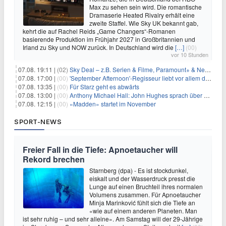
Max zu sehen sein wird. Die romantische
Dramaserie Heated Rivalry erhält eine
zweite Staffel. Wie Sky UK bekannt gab,
kehrt die auf Rachel Reids „Game Changers“-Romanen
basierende Produktion im Frühjahr 2027 in Großbritannien und
Irland zu Sky und NOW zurück. In Deutschland wird die
[…]
(00)
vor 10 Stunden
07.08. 19:11 |
(02)
Sky Deal – z.B. Serien & Filme, Paramount+ & Netflix für 19,99€/Monat
07.08. 17:00 |
(00)
'September Afternoon'-Regisseur liebt vor allem die 'Banalität' in seinen Filmen
07.08. 13:35 |
(00)
Für Starz geht es abwärts
07.08. 13:00 |
(00)
Anthony Michael Hall: John Hughes sprach über eine Fortsetzung von 'The Breakfast Club'
07.08. 12:15 |
(00)
«Madden» startet im November
SPORT-NEWS
Freier Fall in die Tiefe: Apnoetaucher will
Rekord brechen
Starnberg (dpa) - Es ist stockdunkel,
eiskalt und der Wasserdruck presst die
Lunge auf einen Bruchteil ihres normalen
Volumens zusammen. Für Apnoetaucher
Minja Marinković fühlt sich die Tiefe an
«wie auf einem anderen Planeten. Man
ist sehr ruhig – und sehr alleine». Am Samstag will der 29-Jährige