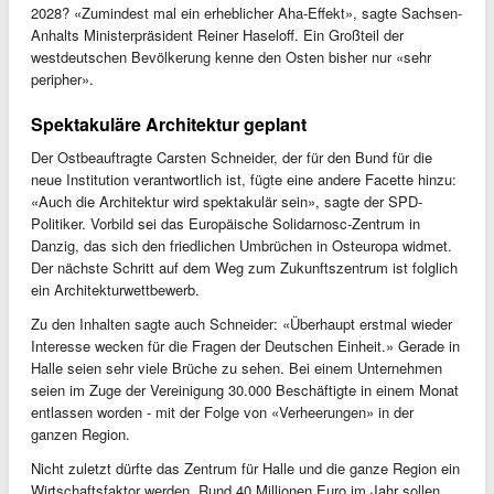
2028? «Zumindest mal ein erheblicher Aha-Effekt», sagte Sachsen-
Anhalts Ministerpräsident Reiner Haseloff. Ein Großteil der
westdeutschen Bevölkerung kenne den Osten bisher nur «sehr
peripher».
Spektakuläre Architektur geplant
Der Ostbeauftragte Carsten Schneider, der für den Bund für die
neue Institution verantwortlich ist, fügte eine andere Facette hinzu:
«Auch die Architektur wird spektakulär sein», sagte der SPD-
Politiker. Vorbild sei das Europäische Solidarnosc-Zentrum in
Danzig, das sich den friedlichen Umbrüchen in Osteuropa widmet.
Der nächste Schritt auf dem Weg zum Zukunftszentrum ist folglich
ein Architekturwettbewerb.
Zu den Inhalten sagte auch Schneider: «Überhaupt erstmal wieder
Interesse wecken für die Fragen der Deutschen Einheit.» Gerade in
Halle seien sehr viele Brüche zu sehen. Bei einem Unternehmen
seien im Zuge der Vereinigung 30.000 Beschäftigte in einem Monat
entlassen worden - mit der Folge von «Verheerungen» in der
ganzen Region.
Nicht zuletzt dürfte das Zentrum für Halle und die ganze Region ein
Wirtschaftsfaktor werden. Rund 40 Millionen Euro im Jahr sollen