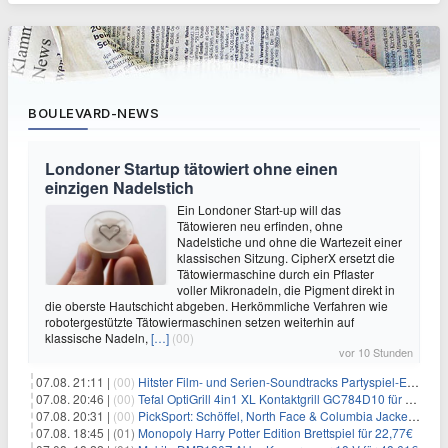
BOULEVARD-NEWS
Londoner Startup tätowiert ohne einen
einzigen Nadelstich
Ein Londoner Start-up will das
Tätowieren neu erfinden, ohne
Nadelstiche und ohne die Wartezeit einer
klassischen Sitzung. CipherX ersetzt die
Tätowiermaschine durch ein Pflaster
voller Mikronadeln, die Pigment direkt in
die oberste Hautschicht abgeben. Herkömmliche Verfahren wie
robotergestützte Tätowiermaschinen setzen weiterhin auf
klassische Nadeln,
[…]
(00)
vor 10 Stunden
07.08. 21:11 |
(00)
Hitster Film- und Serien-Soundtracks Partyspiel-Erweiterung für 6,99€
07.08. 20:46 |
(00)
Tefal OptiGrill 4in1 XL Kontaktgrill GC784D10 für 239,99€
07.08. 20:31 |
(00)
PickSport: Schöffel, North Face & Columbia Jacken ab 39,60€
07.08. 18:45 |
(01)
Monopoly Harry Potter Edition Brettspiel für 22,77€