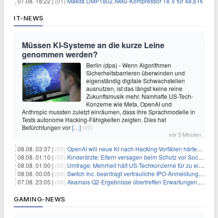
07.08. 18:22 |
(01)
Makita DMP180Z Akku-Kompressor 18 V für 48,61€
IT-NEWS
Müssen KI-Systeme an die kurze Leine
genommen werden?
Berlin (dpa) - Wenn Algorithmen
Sicherheitsbarrieren überwinden und
eigenständig digitale Schwachstellen
ausnutzen, ist das längst keine reine
Zukunftsmusik mehr. Namhafte US-Tech-
Konzerne wie Meta, OpenAI und
Anthropic mussten zuletzt einräumen, dass ihre Sprachmodelle in
Tests autonome Hacking-Fähigkeiten zeigten. Dies hat
Befürchtungen vor
[…]
(00)
vor 5 Minuten
08.08. 03:37 |
(00)
OpenAI will neue KI nach Hacking-Vorfällen härter überwachen
08.08. 01:10 |
(00)
Kinderärzte: Eltern versagen beim Schutz vor Social Media
08.08. 01:00 |
(00)
Umfrage: Mehrheit hält US-Techkonzerne für zu einflussreich
08.08. 00:05 |
(00)
Switch Inc. beantragt vertrauliche IPO-Anmeldung im Zuge des AI-Booms
07.08. 23:05 |
(00)
Akamais Q2-Ergebnisse übertreffen Erwartungen, doch Aktien fallen: Ein tieferer Blick
GAMING-NEWS