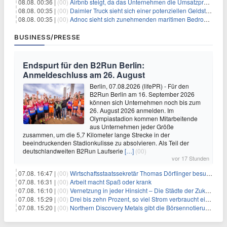
08.08. 00:36 |
(00)
Airbnb steigt, da das Unternehmen die Umsatzprognose anhebt und starkes Wachstum signalisiert
08.08. 00:35 |
(00)
Daimler Truck sieht sich einer potenziellen Geldstrafe von 1 Milliarde Euro aufgrund von EU-Emissionsvorschriften gegenüber
08.08. 00:35 |
(00)
Adnoc sieht sich zunehmenden maritimen Bedrohungen angesichts regionaler Spannungen gegenüber
BUSINESS/PRESSE
Endspurt für den B2Run Berlin:
Anmeldeschluss am 26. August
Berlin, 07.08.2026 (lifePR) - Für den
B2Run Berlin am 16. September 2026
können sich Unternehmen noch bis zum
26. August 2026 anmelden. Im
Olympiastadion kommen Mitarbeitende
aus Unternehmen jeder Größe
zusammen, um die 5,7 Kilometer lange Strecke in der
beeindruckenden Stadionkulisse zu absolvieren. Als Teil der
deutschlandweiten B2Run Laufserie
[…]
(00)
vor 17 Stunden
07.08. 16:47 |
(00)
Wirtschaftsstaatssekretär Thomas Dörflinger besucht Handwerksbetrieb im Kammerbezirk Freiburg
07.08. 16:31 |
(00)
Arbeit macht Spaß oder krank
07.08. 16:10 |
(00)
Vernetzung in jeder Hinsicht – Die Städte der Zukunft sind grün-blau
07.08. 15:29 |
(00)
Drei bis zehn Prozent, so viel Strom verbraucht ein Aufzug im Gebäude
07.08. 15:20 |
(00)
Northern Discovery Metals gibt die Börsennotierung an der Frankfurter Wertpapierbörse bekannt