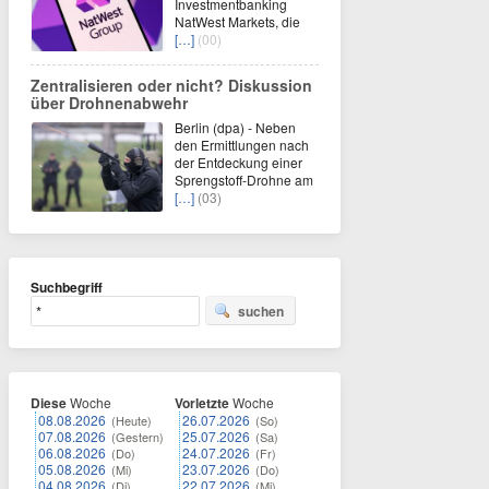
Investmentbanking
NatWest Markets, die
[…]
(00)
Zentralisieren oder nicht? Diskussion
über Drohnenabwehr
Berlin (dpa) - Neben
den Ermittlungen nach
der Entdeckung einer
Sprengstoff-Drohne am
[…]
(03)
Suchbegriff
suchen
Diese
Woche
Vorletzte
Woche
08.08.2026
26.07.2026
(Heute)
(So)
07.08.2026
25.07.2026
(Gestern)
(Sa)
06.08.2026
24.07.2026
(Do)
(Fr)
05.08.2026
23.07.2026
(Mi)
(Do)
04.08.2026
22.07.2026
(Di)
(Mi)