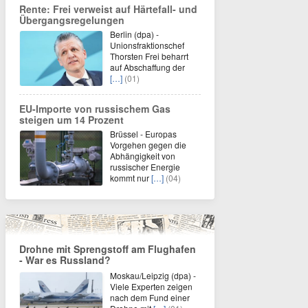
Rente: Frei verweist auf Härtefall- und
Übergangsregelungen
Berlin (dpa) -
Unionsfraktionschef
Thorsten Frei beharrt
auf Abschaffung der
[…]
(01)
EU-Importe von russischem Gas
steigen um 14 Prozent
Brüssel - Europas
Vorgehen gegen die
Abhängigkeit von
russischer Energie
kommt nur
[…]
(04)
Drohne mit Sprengstoff am Flughafen
- War es Russland?
Moskau/Leipzig (dpa) -
Viele Experten zeigen
nach dem Fund einer