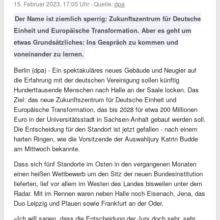
15. Februar 2023, 17:05 Uhr
·
Quelle:
dpa
Der Name ist ziemlich sperrig: Zukunftszentrum für Deutsche
Einheit und Europäische Transformation. Aber es geht um
etwas Grundsätzliches: Ins Gespräch zu kommen und
voneinander zu lernen.
Berlin (dpa) - Ein spektakuläres neues Gebäude und Neugier auf
die Erfahrung mit der deutschen Vereinigung sollen künftig
Hunderttausende Menschen nach Halle an der Saale locken. Das
Ziel: das neue Zukunftszentrum für Deutsche Einheit und
Europäische Transformation, das bis 2028 für etwa 200 Millionen
Euro in der Universitätsstadt in Sachsen-Anhalt gebaut werden soll.
Die Entscheidung für den Standort ist jetzt gefallen - nach einem
harten Ringen, wie die Vorsitzende der Auswahljury Katrin Budde
am Mittwoch bekannte.
Dass sich fünf Standorte im Osten in den vergangenen Monaten
einen heißen Wettbewerb um den Sitz der neuen Bundesinstitution
lieferten, lief vor allem im Westen des Landes bisweilen unter dem
Radar. Mit im Rennen waren neben Halle noch Eisenach, Jena, das
Duo Leipzig und Plauen sowie Frankfurt an der Oder.
«Ich will sagen, dass die Entscheidung der Jury doch sehr, sehr