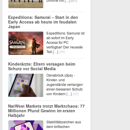
Drohne mit
[…]
(01)
Expeditions: Samurai – Start in den
Early Access ab heute im feudalen
Japan
Expeditions: Samurai ist
ab sofort im Early
Access für PC
verfügbar! Der neueste
Teil
[…]
(00)
Kinderärzte: Eltern versagen beim
Schutz vor Social Media
Osnabrück (dpa) -
Kinder- und
Jugendärzte verlangen
einen besseren Schutz
von Kindern
[…]
(00)
NatWest Markets trotzt Marktchaos: 77
Millionen Pfund Gewinn im ersten
Halbjahr
Stabilitätszeichen aus
dem britischen