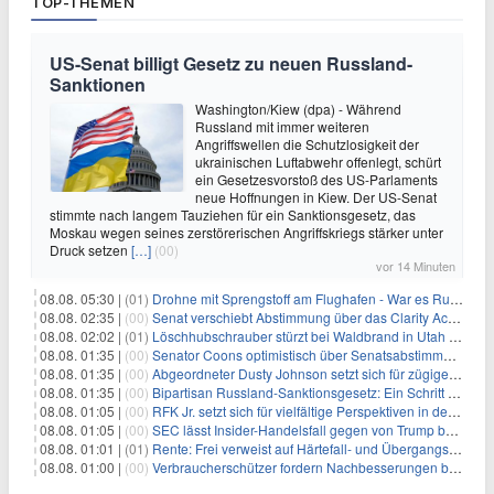
TOP-THEMEN
US-Senat billigt Gesetz zu neuen Russland-
Sanktionen
Washington/Kiew (dpa) - Während
Russland mit immer weiteren
Angriffswellen die Schutzlosigkeit der
ukrainischen Luftabwehr offenlegt, schürt
ein Gesetzesvorstoß des US-Parlaments
neue Hoffnungen in Kiew. Der US-Senat
stimmte nach langem Tauziehen für ein Sanktionsgesetz, das
Moskau wegen seines zerstörerischen Angriffskriegs stärker unter
Druck setzen
[…]
(00)
vor 14 Minuten
08.08. 05:30 |
(01)
Drohne mit Sprengstoff am Flughafen - War es Russland?
08.08. 02:35 |
(00)
Senat verschiebt Abstimmung über das Clarity Act: Auswirkungen auf Unternehmen und das Vertrauen der Investoren
08.08. 02:02 |
(01)
Löschhubschrauber stürzt bei Waldbrand in Utah ab
08.08. 01:35 |
(00)
Senator Coons optimistisch über Senatsabstimmungen angesichts von Finanzierungsbedenken
08.08. 01:35 |
(00)
Abgeordneter Dusty Johnson setzt sich für zügige Regierungsfinanzierung angesichts von Shutdown-Risiken ein
08.08. 01:35 |
(00)
Bipartisan Russland-Sanktionsgesetz: Ein Schritt in Richtung Energieunabhängigkeit
08.08. 01:05 |
(00)
RFK Jr. setzt sich für vielfältige Perspektiven in der Gesundheitspolitik beim CDC-Gedenkakt ein
08.08. 01:05 |
(00)
SEC lässt Insider-Handelsfall gegen von Trump begnadigten Manager fallen
08.08. 01:01 |
(01)
Rente: Frei verweist auf Härtefall- und Übergangsregelungen
08.08. 01:00 |
(00)
Verbraucherschützer fordern Nachbesserungen bei Frühstartrente