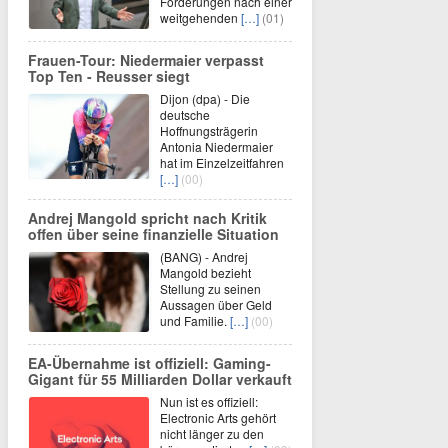
Forderungen nach einer
weitgehenden
[…]
(01)
Frauen-Tour: Niedermaier verpasst
Top Ten - Reusser siegt
Dijon (dpa) - Die
deutsche
Hoffnungsträgerin
Antonia Niedermaier
hat im Einzelzeitfahren
[…]
(00)
Andrej Mangold spricht nach Kritik
offen über seine finanzielle Situation
(BANG) - Andrej
Mangold bezieht
Stellung zu seinen
Aussagen über Geld
und Familie.
[…]
(00)
EA-Übernahme ist offiziell: Gaming-
Gigant für 55 Milliarden Dollar verkauft
Nun ist es offiziell:
Electronic Arts gehört
nicht länger zu den