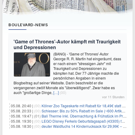
BOULEVARD-NEWS
'Game of Thrones'-Autor kämpft mit Traurigkeit
und Depressionen
(BANG) - 'Game of Thrones'-Autor
George R. R. Martin hat eingeräumt, dass
er nach einem "stressigen Jahr" mit
Traurigkeit und Depressionen zu
kämpfen hat. Der 77-Jährige machte die
persönlichen Angaben in einem
Blogbeitrag auf seiner Website. Darin beschreibt er die
vergangenen zwölf Monate als "überwältigend". Zwar habe es
auch "großartige Dinge,
[…]
(00)
vor 11 Stunden
05.08. 20:40 |
(00)
Kölner Zoo Tageskarte mit Rabatt für 18,49€ statt 29,50€ – einlösbar bis Dezember
05.08. 20:33 |
(00)
Schiesser: Bis zu 50% Rabatt im Sale (~600 Artikel zur Auswahl)
05.08. 19:47 |
(01)
Bali Therme inkl. Übernachtung & Frühstück im Premium Hotel (Bad Oeynhausen) ab 89€ p.P.
05.08. 19:30 |
(00)
LEGO Disney Ferkels Geburtstagsspaß (43305) für 29,10€
05.08. 18:30 |
(00)
deuter Waldfuchs 14 Kinderrucksack für 29,99€ – Amber-maple