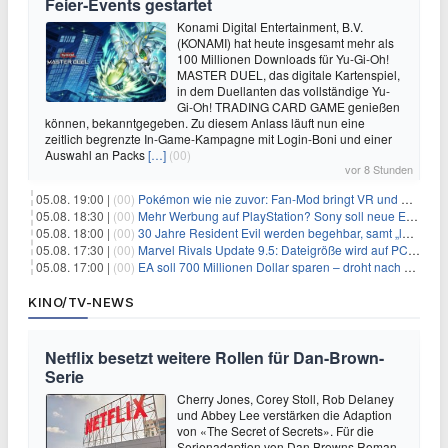
Feier‑Events gestartet
Konami Digital Entertainment, B.V.
(KONAMI) hat heute insgesamt mehr als
100 Millionen Downloads für Yu-Gi-Oh!
MASTER DUEL, das digitale Kartenspiel,
in dem Duellanten das vollständige Yu-
Gi-Oh! TRADING CARD GAME genießen
können, bekanntgegeben. Zu diesem Anlass läuft nun eine
zeitlich begrenzte In-Game-Kampagne mit Login-Boni und einer
Auswahl an Packs
[…]
(00)
vor 8 Stunden
05.08. 19:00 |
(00)
Pokémon wie nie zuvor: Fan-Mod bringt VR und Ego-Perspektive nach Kanto
05.08. 18:30 |
(00)
Mehr Werbung auf PlayStation? Sony soll neue Einnahmequellen prüfen
05.08. 18:00 |
(00)
30 Jahre Resident Evil werden begehbar, samt „lebensgroßem Leon“
05.08. 17:30 |
(00)
Marvel Rivals Update 9.5: Dateigröße wird auf PC und Konsolen deutlich reduziert
05.08. 17:00 |
(00)
EA soll 700 Millionen Dollar sparen – droht nach der Übernahme die nächste Entlassungswelle?
KINO/TV-NEWS
Netflix besetzt weitere Rollen für Dan-Brown-
Serie
Cherry Jones, Corey Stoll, Rob Delaney
und Abbey Lee verstärken die Adaption
von «The Secret of Secrets». Für die
Serienadaption von Dan Browns Roman