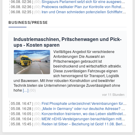
06.08. 02:36 |
(00)
Singapurs Parlament setzt sich für eine ausgewogene wirtschaftliche Zukunft ein
06.08. 02:36 |
(00)
Prabowos radikaler Plan zur Kontrolle von Rohstoffexporten steht vor konkurrierenden Visionen
06.08. 02:35 |
(00)
Iran und Oman schmieden potenziellen Schifffahrtsvertrag im Hormuskanal
BUSINESS/PRESSE
Industriemaschinen, Pritschenwagen und Pick-
ups - Kosten sparen
Vielfältiges Angebot für verschiedene
Anforderungen Die Auswahl an
Pritschenwagen gebraucht ist
beeindruckend und wirtschaftlich attraktiv.
Diese zuverlässigen Fahrzeuge eignen
sich hervorragend für Transport, Logistik
und Bauwesen. Mit ihrer robusten Konstruktion und bewährter
Technik bieten sie Unternehmen jahrelange Zuverlässigkeit ohne
hohe
[…]
(00)
vor 11 Stunden
05.08. 16:47 |
(00)
First Phosphate unterzeichnet Vereinbarungen für nicht zu refundierende Zuwendungen in Höhe von 4,84 Mio. $ von der kanadischen Regierung für Straßeninfrastruktur und Stromübertragungsleitungen
05.08. 16:28 |
(00)
„Made in Germany“ oder nur deutsche Adresse? So erkennen Sie, wo Ihre Leiterplatten wirklich gefertigt werden
05.08. 16:05 |
(00)
Konzentration trainieren, wo das Leben stattfindet: Mobile EEG-Technologie bringt Neurofeedback in den Alltag
05.08. 16:04 |
(00)
MEW: nEHS-Versteigerungen benachteiligen mittelständische Unternehmen
05.08. 15:45 |
(00)
Reden ist Silber – Beziehung ist Gold! 11.08. Berlin – 18:30 Uhr