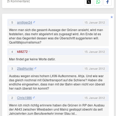
[5 Kommentare]
amitiger24
5
15. Januar 2012
Wenn man sich die gesamt-Aussage der Grünen ansieht, wird man
feststellen, das mehr abgelehnt als zugesagt wird. Am Ende ist es
eher das Gegenteil dessen was die Überschrift suggerieren will.
Qualitätsjournalismus?
k88272
4
15. Januar 2012
Man findet gar keine Worte dafür.
2fastHunter
3
15. Januar 2012
Ausbau wegen eines hohem LKW-Aufkommens. Ahja. Und wie war
das gleich nochmal mit Gütertransport auf die Schiene? Haben die
endliche eingesehen, dass man mit der Bahn eben nicht von überall
her nach überall hin kommt?
Chris1986
2
15. Januar 2012
Wenn ich mich richtig erinnere haben die Grünen in RP den Ausbau
der A643 zwischen Wiesbaden und Mainz gestoppt obwohl da seit
Jahrzehnten zum Berufsverkehr immer Stau ist...