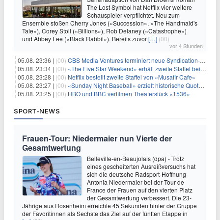
The Lost Symbol hat Netflix vier weitere
Schauspieler verpflichtet. Neu zum
Ensemble stoßen Cherry Jones («Succession», «The Handmaid's
Tale»), Corey Stoll («Billions»), Rob Delaney («Catastrophe»)
und Abbey Lee («Black Rabbit»). Bereits zuvor
[…]
(00)
vor 4 Stunden
05.08. 23:36 |
(00)
CBS Media Ventures terminiert neue Syndication-Formate
05.08. 23:34 |
(00)
«The Five Star Weekend» erhält zweite Staffel bei Peacock
05.08. 23:28 |
(00)
Netflix bestellt zweite Staffel von «Musafir Cafe»
05.08. 23:27 |
(00)
«Sunday Night Baseball» erzielt historische Quotenserie für NBC
05.08. 23:25 |
(00)
HBO und BBC verfilmen Theaterstück «1536»
SPORT-NEWS
Frauen-Tour: Niedermaier nun Vierte der
Gesamtwertung
Belleville-en-Beaujolais (dpa) - Trotz
eines gescheiterten Ausreißversuchs hat
sich die deutsche Radsport-Hoffnung
Antonia Niedermaier bei der Tour de
France der Frauen auf den vierten Platz
der Gesamtwertung verbessert. Die 23-
Jährige aus Rosenheim erreichte 45 Sekunden hinter der Gruppe
der Favoritinnen als Sechste das Ziel auf der fünften Etappe in