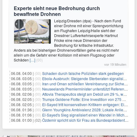
Experte sieht neue Bedrohung durch
bewaffnete Drohnen
Leipzig/Dresden (dpa) - Nach dem Fund
einer Drohne mit einer Sprengvorrichtung
am Flughafen Leipzig/Halle sieht der
Dresdner Luftverkehrsexperte Hartmut
Fricke eine neue Dimension der
Bedrohung für kritische Infrastruktur.
Anders als bei bisherigen Drohnenvorfällen gehe es nicht mehr
allein um die Gefahr einer Kollision mit einem Flugzeug oder
Schäden
[…]
(00)
vor 19 Minuten
06.08. 04:00 |
(00)
Schaden durch falsche Polizisten stark gestiegen
06.08. 03:05 |
(00)
Ebola-Ausbruch: Steigende Sterberaten signalisieren dringenden Bedarf an verbesserter Gesundheitsinfrastruktur
06.08. 03:05 |
(00)
Iran und Oman schließen Vereinbarung zur Sicherung des Schiffsverkehrs durch die Straße von Hormuz
06.08. 03:05 |
(00)
Neuseelands Premierminister unterstützt Referendum über das Wahlsystem: Ein Schritt in Richtung verbesserter demokratischer Beteiligung
06.08. 02:06 |
(00)
Attovia Therapeutics steigt am Debüt um 29 %, was starkes Investorenvertrauen in biotechnologische Innovation signalisiert
06.08. 02:05 |
(00)
Trumps Goldene Flotte: Eine Investition von 275 Milliarden Dollar in militärische Macht
06.08. 02:05 |
(00)
El-Sayed tritt konservativen Kritikern entgegen: Ein Blick auf die wirtschaftliche Landschaft
06.08. 01:36 |
(00)
Glenn Youngkins Ambivalenz 2028: Lokale Anliegen mit nationalen Ambitionen in Einklang bringen
06.08. 01:06 |
(00)
El-Sayed's Sieg signalisiert einen Wandel in Michigans politischer Landschaft
06.08. 01:00 |
(02)
Özdemir spricht sich für Frau als Bundespräsidentin aus