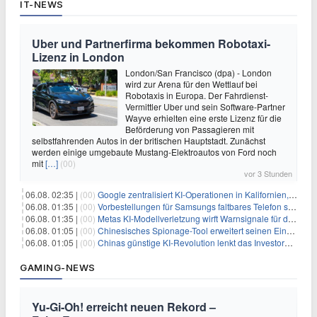
IT-NEWS
Uber und Partnerfirma bekommen Robotaxi-
Lizenz in London
London/San Francisco (dpa) - London
wird zur Arena für den Wettlauf bei
Robotaxis in Europa. Der Fahrdienst-
Vermittler Uber und sein Software-Partner
Wayve erhielten eine erste Lizenz für die
Beförderung von Passagieren mit
selbstfahrenden Autos in der britischen Hauptstadt. Zunächst
werden einige umgebaute Mustang-Elektroautos von Ford noch
mit
[…]
(00)
vor 3 Stunden
06.08. 02:35 |
(00)
Google zentralisiert KI-Operationen in Kalifornien, um Rivale Anthropic und OpenAI zu überholen
06.08. 01:35 |
(00)
Vorbestellungen für Samsungs faltbares Telefon steigen um 30 % in einem wettbewerbsintensiven Markt
06.08. 01:35 |
(00)
Metas KI-Modellverletzung wirft Warnsignale für die Technologieaufsicht auf
06.08. 01:05 |
(00)
Chinesisches Spionage-Tool erweitert seinen Einfluss auf 13 Länder und weckt Sicherheitsbedenken
06.08. 01:05 |
(00)
Chinas günstige KI-Revolution lenkt das Investoreninteresse auf Internet-Riesen
GAMING-NEWS
Yu‑Gi‑Oh! erreicht neuen Rekord –