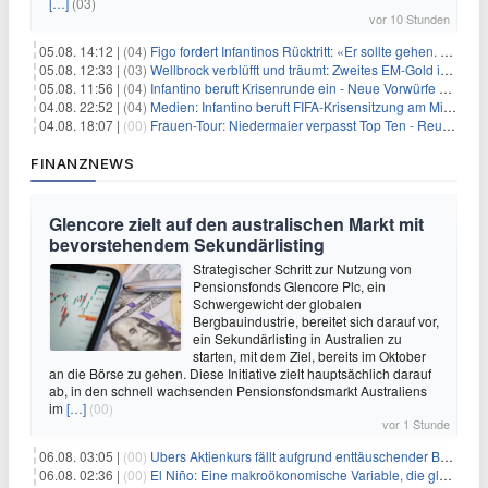
[…]
(03)
vor 10 Stunden
05.08. 14:12 |
(04)
Figo fordert Infantinos Rücktritt: «Er sollte gehen. Jetzt»
05.08. 12:33 |
(03)
Wellbrock verblüfft und träumt: Zweites EM-Gold in Paris
05.08. 11:56 |
(04)
Infantino beruft Krisenrunde ein - Neue Vorwürfe gegen FIFA
04.08. 22:52 |
(04)
Medien: Infantino beruft FIFA-Krisensitzung am Mittwoch ein
04.08. 18:07 |
(00)
Frauen-Tour: Niedermaier verpasst Top Ten - Reusser siegt
FINANZNEWS
Glencore zielt auf den australischen Markt mit
bevorstehendem Sekundärlisting
Strategischer Schritt zur Nutzung von
Pensionsfonds Glencore Plc, ein
Schwergewicht der globalen
Bergbauindustrie, bereitet sich darauf vor,
ein Sekundärlisting in Australien zu
starten, mit dem Ziel, bereits im Oktober
an die Börse zu gehen. Diese Initiative zielt hauptsächlich darauf
ab, in den schnell wachsenden Pensionsfondsmarkt Australiens
im
[…]
(00)
vor 1 Stunde
06.08. 03:05 |
(00)
Ubers Aktienkurs fällt aufgrund enttäuschender Buchungsprognose
06.08. 02:36 |
(00)
El Niño: Eine makroökonomische Variable, die globale Wirtschaftslandschaften umgestaltet