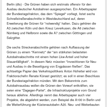
Berlin (dts) - Die Grünen haben sich erstmals offensiv für den
Ausbau deutscher Autobahnen ausgesprochen. Ein Arbeitspapier
der Bundestagsfraktion, das dem "Spiegel" vorliegt, listet sechs
Schnellstraßenabschnitte in Westdeutschland auf, deren
Erweiterung die Grünen für "notwendig" halten. Dazu gehören die
A3 zwischen Köln und dem Kreuz Leverkusen, die A6 zwischen
Nürnberg und Heilbronn sowie die A7 zwischen Göttingen und
Salzgitter.
Die sechs Streckenabschnitte gehören nach Auffassung der
Grünen zu einem "Kernnetz" der "am stärksten belasteten
Autobahnabschnitte mit einem hohen Lkw-Anteil und hoher
Stauanfälligkeit". In diesem Netz müssten "Investitionen für Neu-
und Ausbau in die Beseitigung von Engpässen fließen". Das
achtseitige Papier des Verkehrspolitikers Anton Hofreiter wird von
Fraktionschefin Renate Künast gestützt; es soll in einen Beschluss
der Bundestagsfraktion münden. Mit dem Bekenntnis zum
Autobahnausbau wollen die Grünen den Vorwurf entkräften, sie
seien eine "Dagegen-Partei", die Infrastrukturprojekte vom Grund
heraus ablehne. Allerdings nennt das Arbeitspapier auch vier
Projekte, die abgelehnt werden, zum Beispiel die A100 in Berlin und
die Weiterführung der Küstenautobahn A20. Neu- und Weiterbauten