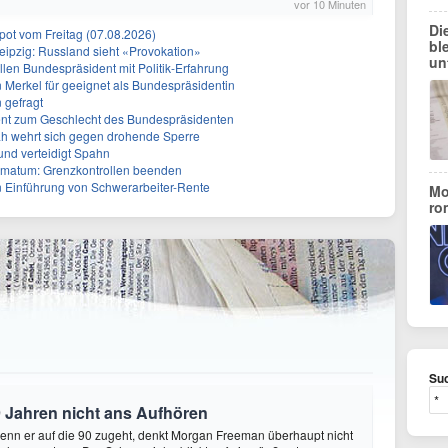
vor 10 Minuten
Di
ot vom Freitag (07.08.2026)
bl
eipzig: Russland sieht «Provokation»
un
len Bundespräsident mit Politik-Erfahrung
n Merkel für geeignet als Bundespräsidentin
 gefragt
erent zum Geschlecht des Bundespräsidenten
ah wehrt sich gegen drohende Sperre
und verteidigt Spahn
Ultimatum: Grenzkontrollen beenden
n Einführung von Schwerarbeiter-Rente
Mo
ro
Suc
 Jahren nicht ans Aufhören
enn er auf die 90 zugeht, denkt Morgan Freeman überhaupt nicht