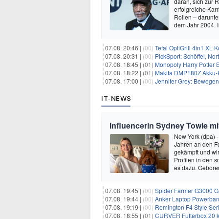
daran, sich zur 
erfolgreiche Kar
Rollen – darunter
dem Jahr 2004.
07.08. 20:46 |
(00)
Tefal OptiGrill 4in1 XL
07.08. 20:31 |
(00)
PickSport: Schöffel, No
07.08. 18:45 |
(01)
Monopoly Harry Potter Ed
07.08. 18:22 |
(01)
Makita DMP180Z Akku-K
07.08. 17:00 |
(00)
Jennifer Grey: Bewegende
IT-NEWS
Influencerin Sydney Towle mi
New York (dpa) -
Jahren an den Fo
gekämpft und wir 
Profilen in den 
es dazu. Gebore
07.08. 19:45 |
(00)
Spider Farmer G3000 G
07.08. 19:44 |
(00)
Anker Laptop Powerbank
07.08. 19:19 |
(00)
Remington F4 Style Seri
07.08. 18:55 |
(01)
CURVER Futterbox 20 kg /