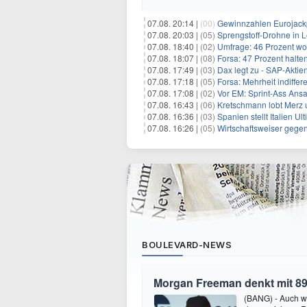
07.08. 20:14 |
(00)
Gewinnzahlen Eurojackp
07.08. 20:03 |
(05)
Sprengstoff-Drohne in L
07.08. 18:40 |
(02)
Umfrage: 46 Prozent wol
07.08. 18:07 |
(08)
Forsa: 47 Prozent halte
07.08. 17:49 |
(03)
Dax legt zu - SAP-Aktien
07.08. 17:18 |
(05)
Forsa: Mehrheit indiff
07.08. 17:08 |
(02)
Vor EM: Sprint-Ass Ans
07.08. 16:43 |
(06)
Kretschmann lobt Merz 
07.08. 16:36 |
(03)
Spanien stellt Italien 
07.08. 16:26 |
(05)
Wirtschaftsweiser gege
BOULEVARD-NEWS
Morgan Freeman denkt mit 89
(BANG) - Auch w