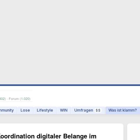
802
) · Forum (
1.020
)
munity
Lose
Lifestyle
WIN
Umfragen
Was ist klamm?
$$
ordination digitaler Belange im