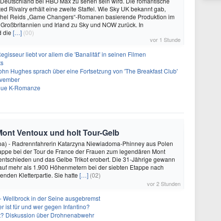
 Deutschland bei HBO Max zu sehen sein wird. Die romantische
d Rivalry erhält eine zweite Staffel. Wie Sky UK bekannt gab,
achel Reids „Game Changers“-Romanen basierende Produktion im
 Großbritannien und Irland zu Sky und NOW zurück. In
d die
[…]
(00)
vor 1 Stunde
gisseur liebt vor allem die 'Banalität' in seinen Filmen
ts
ohn Hughes sprach über eine Fortsetzung von 'The Breakfast Club'
ovember
neue K-Romanze
Mont Ventoux und holt Tour-Gelb
pa) - Radrennfahrerin Katarzyna Niewiadoma-Phinney aus Polen
tappe bei der Tour de France der Frauen zum legendären Mont
 entschieden und das Gelbe Trikot erobert. Die 31-Jährige gewann
auf mehr als 1.900 Höhenmetern bei der siebten Etappe nach
enden Kletterpartie. Sie hatte
[…]
(02)
vor 2 Stunden
- Wellbrock in der Seine ausgebremst
 ist für und wer gegen Infantino?
cht? Diskussion über Drohnenabwehr