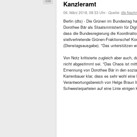
Kanzleramt
06. März 2018, 08:33 Uhr
·
Quelle:
dts Nachr
Berlin (dts) - Die Grünen im Bundestag h
Dorothee Bär als Staatsministerin für Dig
dass die Bundesregierung die Koordination
stellvertretende Grünen-Fraktionschef K
(Dienstagsausgabe). "Das unterstützen wi
Von Notz kritisierte zugleich aber auch, 
nicht abgestimmt sei. "Das Chaos ist mit
Ernennung von Dorothee Bär in den sozial
Karrenbauer klar, dass es sehr wohl eine
Verantwortungsbereich von Helge Braun l
Schwesterparteien auf eine Linie einigen