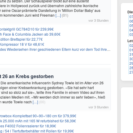
Ruhe zu setzen. Der Schauspieler blickt auf eine äußerst
riere in Hollywood zurück und übernahm zahlreiche ikonische
 seine Oscar-prämierte Darstellung in 'Million Dollar Baby' aus
Di
 Im kommenden Juni wird Freeman
[…]
(01)
0
vor 3 Stunden
0
0
 Kontaktgrill GC784D10 für 239,99€
0
rth Face & Columbia Jacken ab 39,60€
0
ition Brettspiel für 22,77€
Let
ompressor 18 V für 48,61€
0
s Wiedersehen ihrer geschiedenen Eltern kurz vor dem Tod ihrer Mutter
0
3
3
2
2
2
t 26 an Krebs gestorben
 Die amerikanische Influencerin Sydney Towle ist im Alter von 26
lgen einer Krebserkrankung gestorben. «Sie hat sehr hart
sind so stolz auf sie», teilte ihre Familie in einem Video auf ihren
sozialen Medien mit. «Wir werden dich immer so sehr lieben», hieß
n wurde Towle nach
[…]
(00)
vor 3 Stunden
rowbox-Komplettset 90×90×180 cm für 379,99€
 25.000 mAh mit 165 W refurbished für 58,39€
es F4002 Folienrasierer für 18,99€
 54 l Tierfutterbehälter mit Rollen für 19,99€