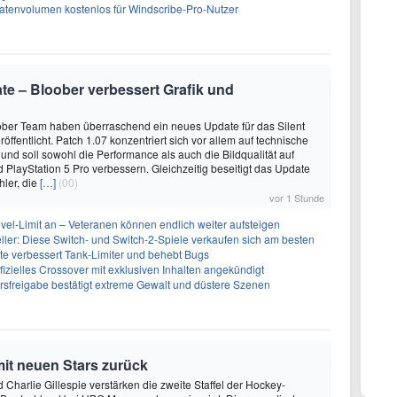
atenvolumen kostenlos für Windscribe-Pro-Nutzer
date – Bloober verbessert Grafik und
ber Team haben überraschend ein neues Update für das Silent
öffentlicht. Patch 1.07 konzentriert sich vor allem auf technische
nd soll sowohl die Performance als auch die Bildqualität auf
d PlayStation 5 Pro verbessern. Gleichzeitig beseitigt das Update
hler, die
[…]
(00)
vor 1 Stunde
evel-Limit an – Veteranen können endlich weiter aufsteigen
eller: Diese Switch- und Switch-2-Spiele verkaufen sich am besten
te verbessert Tank-Limiter und behebt Bugs
ffizielles Crossover mit exklusiven Inhalten angekündigt
ersfreigabe bestätigt extreme Gewalt und düstere Szenen
mit neuen Stars zurück
 Charlie Gillespie verstärken die zweite Staffel der Hockey-