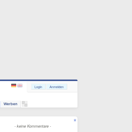
Login
Anmelden
Werben
- keine Kommentare -