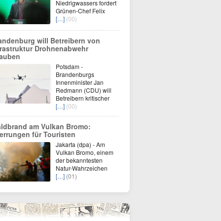
Niedrigwassers fordert
Grünen-Chef Felix
[…]
(00)
andenburg will Betreibern von
frastruktur Drohnenabwehr
lauben
Potsdam -
Brandenburgs
Innenminister Jan
Redmann (CDU) will
Betreibern kritischer
[…]
(00)
ldbrand am Vulkan Bromo:
errungen für Touristen
Jakarta (dpa) - Am
Vulkan Bromo, einem
der bekanntesten
Natur-Wahrzeichen
[…]
(01)