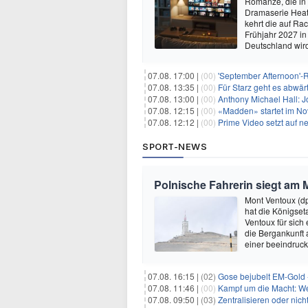
Romanze, die in
Dramaserie Heate
kehrt die auf R
Frühjahr 2027 in
Deutschland wir
07.08. 17:00 |
(00)
'September Afternoon'-Re
07.08. 13:35 |
(00)
Für Starz geht es abwär
07.08. 13:00 |
(00)
Anthony Michael Hall: J
07.08. 12:15 |
(00)
«Madden» startet im N
07.08. 12:12 |
(00)
Prime Video setzt auf 
SPORT-NEWS
Polnische Fahrerin siegt am 
Mont Ventoux (d
hat die Königse
Ventoux für sich
die Bergankunft 
einer beeindruck
07.08. 16:15 |
(02)
Gose bejubelt EM-Gold 
07.08. 11:46 |
(00)
Kampf um die Macht: Wer
07.08. 09:50 |
(03)
Zentralisieren oder ni