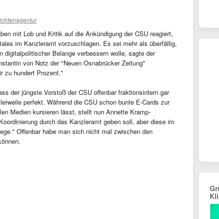
ichtenagentur
aben mit Lob und Kritik auf die Ankündigung der CSU reagiert,
itales im Kanzleramt vorzuschlagen. Es sei mehr als überfällig,
 digitalpolitischer Belange verbessern wolle, sagte der
onstantin von Notz der "Neuen Osnabrücker Zeitung"
r zu hundert Prozent."
dass der jüngste Vorstoß der CSU offenbar fraktionsintern gar
tlerweile perfekt. Während die CSU schon bunte E-Cards zur
en Medien kursieren lässt, stellt nun Annette Kramp-
 Koordinierung durch das Kanzleramt geben soll, aber diese im
iege." Offenbar habe man sich nicht mal zwischen den
 können.
Gr
Kl