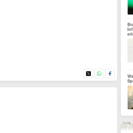
Br
In
er
Wa
Sp