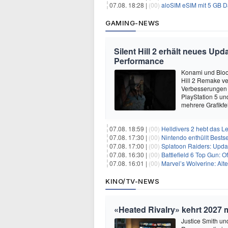
07.08. 18:28 |
(00)
aloSIM eSIM mit 5 GB D
GAMING-NEWS
Silent Hill 2 erhält neues Up
Performance
Konami und Bloo
Hill 2 Remake ver
Verbesserungen u
PlayStation 5 un
mehrere Grafikfe
07.08. 18:59 |
(00)
Helldivers 2 hebt das L
07.08. 17:30 |
(00)
Nintendo enthüllt Bests
07.08. 17:00 |
(00)
Splatoon Raiders: Upda
07.08. 16:30 |
(00)
Battlefield 6 Top Gun: O
07.08. 16:01 |
(00)
Marvel’s Wolverine: Alt
KINO/TV-NEWS
«Heated Rivalry» kehrt 2027 
Justice Smith und