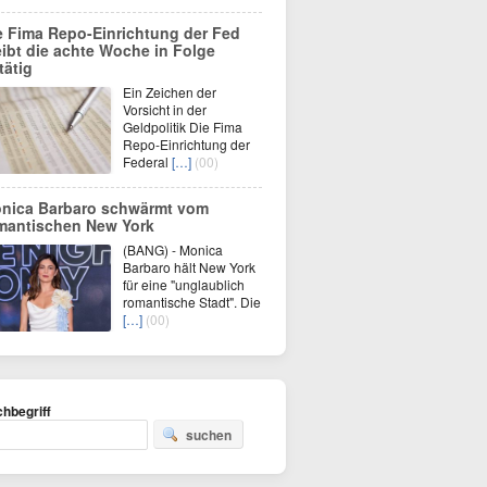
e Fima Repo-Einrichtung der Fed
eibt die achte Woche in Folge
tätig
Ein Zeichen der
Vorsicht in der
Geldpolitik Die Fima
Repo-Einrichtung der
Federal
[…]
(00)
nica Barbaro schwärmt vom
mantischen New York
(BANG) - Monica
Barbaro hält New York
für eine "unglaublich
romantische Stadt". Die
[…]
(00)
hbegriff
suchen