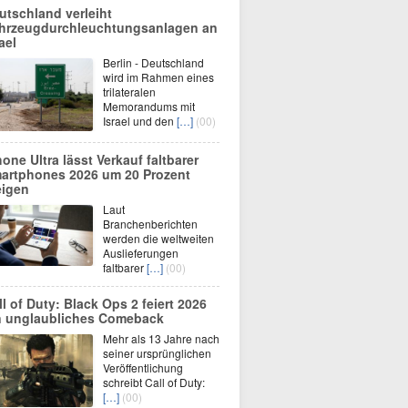
utschland verleiht
hrzeugdurchleuchtungsanlagen an
ael
Berlin - Deutschland
wird im Rahmen eines
trilateralen
Memorandums mit
Israel und den
[…]
(00)
hone Ultra lässt Verkauf faltbarer
artphones 2026 um 20 Prozent
eigen
Laut
Branchenberichten
werden die weltweiten
Auslieferungen
faltbarer
[…]
(00)
ll of Duty: Black Ops 2 feiert 2026
n unglaubliches Comeback
Mehr als 13 Jahre nach
seiner ursprünglichen
Veröffentlichung
schreibt Call of Duty:
[…]
(00)