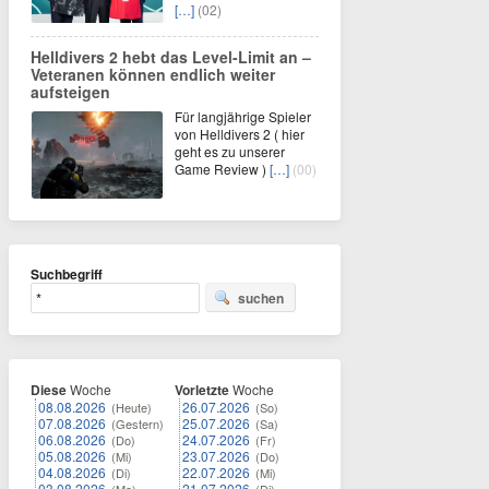
[…]
(02)
Helldivers 2 hebt das Level-Limit an –
Veteranen können endlich weiter
aufsteigen
Für langjährige Spieler
von Helldivers 2 ( hier
geht es zu unserer
Game Review )
[…]
(00)
Suchbegriff
suchen
Diese
Woche
Vorletzte
Woche
08.08.2026
26.07.2026
(Heute)
(So)
07.08.2026
25.07.2026
(Gestern)
(Sa)
06.08.2026
24.07.2026
(Do)
(Fr)
05.08.2026
23.07.2026
(Mi)
(Do)
04.08.2026
22.07.2026
(Di)
(Mi)
03.08.2026
21.07.2026