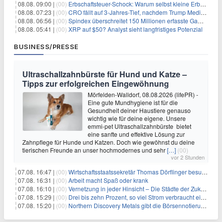
08.08. 09:00 |
(00)
Erbschaftsteuer-Schock: Warum selbst kleine Erbschaften den Fiskus Millionen kosten
08.08. 07:23 |
(00)
CRO fällt auf 3-Jahres-Tief, nachdem Trump Media zwei große Crypto.com-Deals storniert
08.08. 06:56 |
(00)
Spindex überschreitet 150 Millionen erfasste Gaming-Ereignisse in Echtzeit-Datenpipeline
08.08. 05:41 |
(00)
XRP auf $50? Analyst sieht langfristiges Potenzial
BUSINESS/PRESSE
Ultraschallzahnbürste für Hund und Katze –
Tipps zur erfolgreichen Eingewöhnung
Mörfelden-Walldorf, 08.08.2026 (lifePR) -
Eine gute Mundhygiene ist für die
Gesundheit deiner Haustiere genauso
wichtig wie für deine eigene. Unsere
emmi-pet Ultraschallzahnbürste bietet
eine sanfte und effektive Lösung zur
Zahnpflege für Hunde und Katzen. Doch wie gewöhnst du deine
tierischen Freunde an unser hochmodernes und sehr
[…]
(00)
vor 2 Stunden
07.08. 16:47 |
(00)
Wirtschaftsstaatssekretär Thomas Dörflinger besucht Handwerksbetrieb im Kammerbezirk Freiburg
07.08. 16:31 |
(00)
Arbeit macht Spaß oder krank
07.08. 16:10 |
(00)
Vernetzung in jeder Hinsicht – Die Städte der Zukunft sind grün-blau
07.08. 15:29 |
(00)
Drei bis zehn Prozent, so viel Strom verbraucht ein Aufzug im Gebäude
07.08. 15:20 |
(00)
Northern Discovery Metals gibt die Börsennotierung an der Frankfurter Wertpapierbörse bekannt