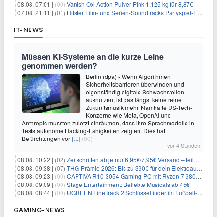
08.08. 07:01 |
(00)
Vanish Oxi Action Pulver Pink 1,125 kg für 8,87€
07.08. 21:11 |
(01)
Hitster Film- und Serien-Soundtracks Partyspiel-Erweiterung für 6,99€
IT-NEWS
Müssen KI-Systeme an die kurze Leine
genommen werden?
Berlin (dpa) - Wenn Algorithmen
Sicherheitsbarrieren überwinden und
eigenständig digitale Schwachstellen
ausnutzen, ist das längst keine reine
Zukunftsmusik mehr. Namhafte US-Tech-
Konzerne wie Meta, OpenAI und
Anthropic mussten zuletzt einräumen, dass ihre Sprachmodelle in
Tests autonome Hacking-Fähigkeiten zeigten. Dies hat
Befürchtungen vor
[…]
(00)
vor 4 Stunden
08.08. 10:22 |
(02)
Zeitschriften ab je nur 6,95€/7,95€ Versand – teilweise selbstkündigend!
08.08. 09:38 |
(07)
THG-Prämie 2026: Bis zu 390€ für dein Elektroauto mit geld-fuer-eAuto.de
08.08. 09:23 |
(00)
CAPTIVA R10-3054 Gaming-PC mit Ryzen 7 9800X3D und RTX 5080 für 2.599€
08.08. 09:09 |
(00)
Stage Entertainment: Beliebte Musicals ab 45€
08.08. 08:44 |
(00)
UGREEN FineTrack 2 Schlüsselfinder im Fußball-Design für 10,98€
GAMING-NEWS