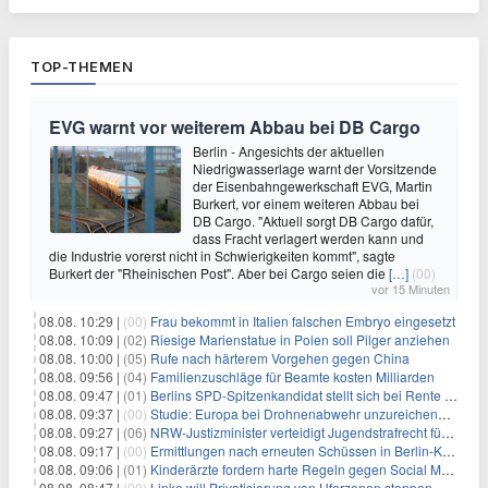
TOP-THEMEN
EVG warnt vor weiterem Abbau bei DB Cargo
Berlin - Angesichts der aktuellen
Niedrigwasserlage warnt der Vorsitzende
der Eisenbahngewerkschaft EVG, Martin
Burkert, vor einem weiteren Abbau bei
DB Cargo. "Aktuell sorgt DB Cargo dafür,
dass Fracht verlagert werden kann und
die Industrie vorerst nicht in Schwierigkeiten kommt", sagte
Burkert der "Rheinischen Post". Aber bei Cargo seien die
[…]
(00)
vor 15 Minuten
08.08. 10:29 |
(00)
Frau bekommt in Italien falschen Embryo eingesetzt
08.08. 10:09 |
(02)
Riesige Marienstatue in Polen soll Pilger anziehen
08.08. 10:00 |
(05)
Rufe nach härterem Vorgehen gegen China
08.08. 09:56 |
(04)
Familienzuschläge für Beamte kosten Milliarden
08.08. 09:47 |
(01)
Berlins SPD-Spitzenkandidat stellt sich bei Rente mit 63 quer
08.08. 09:37 |
(00)
Studie: Europa bei Drohnenabwehr unzureichend vorbereitet
08.08. 09:27 |
(06)
NRW-Justizminister verteidigt Jugendstrafrecht für Heranwachsende
08.08. 09:17 |
(00)
Ermittlungen nach erneuten Schüssen in Berlin-Kreuzberg dauern an
08.08. 09:06 |
(01)
Kinderärzte fordern harte Regeln gegen Social Media
08.08. 08:47 |
(00)
Linke will Privatisierung von Uferzonen stoppen