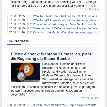
ist sehr ruhig – und sehr alleine». Am Samstag will der 29-Jährige
im Starnberger See an der Allmannshauser Steilwand mit
[…]
(01)
vor 5 Stunden
07.08. 22:05 |
(00)
PGA Tour bleibt standhaft gegen LIV Golf Fusion in einem sich wandelnden Sportumfeld
07.08. 21:06 |
(00)
PGA Tour-CEO weist Gespräche über eine Fusion mit LIV Golf zurück und bekräftigt die Wettbewerbslandschaft
07.08. 17:59 |
(04)
Polnische Fahrerin siegt am Mont Ventoux und holt Tour-Gelb
07.08. 16:15 |
(04)
Gose bejubelt EM-Gold - Wellbrock in der Seine ausgebremst
07.08. 11:46 |
(02)
Kampf um die Macht: Wer ist für und wer gegen Infantino?
FINANZNEWS
Bitcoin-Schock: Während Kurse fallen, plant
die Regierung die Steuer-Bombe
Das Doppel-Dilemma der Bitcoin-
Besitzer Die Nachrichten aus dem
Kryptomarkt werden derzeit immer
düsterer. Während Bitcoin deutlich an
Wert verliert und Anleger mit erheblichen
Kursverlisten kämpfen, zeichnet sich am
politischen Horizont eine zusätzliche Belastung ab: Regierungen
weltweit, insbesondere in Europa und den USA, prüfen
verschärfte
[…]
(00)
vor 53 Minuten
08.08. 09:29 |
(00)
Bitcoin-Bärenmarkt vorbei? Top-Analysten werden optimistisch, aber die Geschichte sagt etwas anderes