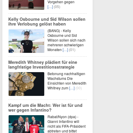
Vorgehen gegen
[…]
(05)
Kelly Osbourne und Sid Wilson sollen
ihre Verlobung gelöst haben
(BANG) - Kelly
Osbourne und Sid
Wilson sollen sich nach
mehreren schwierigen
Monaten
[…]
(01)
Meredith Whitney plädiert für eine
langfristige Investitionsstrategie
Betonung nachhaltigen
Wachstums Die
Einsichten von Meredith
Whitney zum
[…]
(00)
Kampf um die Macht: Wer ist für und
wer gegen Infantino?
Rabat/Nyon (dpa) -
Gianni Infantino will
nicht als FIFA-Präsident
abtreten und bittet