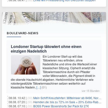
BOULEVARD-NEWS
Londoner Startup tätowiert ohne einen
einzigen Nadelstich
Ein Londoner Start-up will das
Tätowieren neu erfinden, ohne
Nadelstiche und ohne die Wartezeit einer
klassischen Sitzung. CipherX ersetzt die
Tätowiermaschine durch ein Pflaster
voller Mikronadeln, die Pigment direkt in
die oberste Hautschicht abgeben. Herkömmliche Verfahren wie
robotergestützte Tätowiermaschinen setzen weiterhin auf
klassische Nadeln,
[…]
(01)
vor 15 Stunden
08.08. 10:42 |
(00)
Mein Schiff Kreuzfahrten: Mittelmeer ab 849€, Norwegen ab 999€ p.P.
08.08. 07:20 |
(00)
Hemden.de: bis zu 72% im Sale + 20% Extra-Rabatt dank Gutschein
08.08. 07:10 |
(00)
BOSS Power Boxershorts 3er Pack für 27€