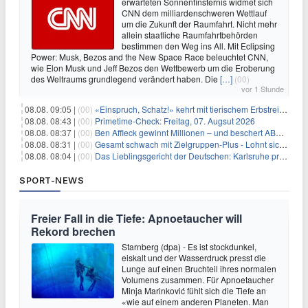
erwarteten Sonnenfinsternis widmet sich
CNN dem milliardenschweren Wettlauf
um die Zukunft der Raumfahrt. Nicht mehr
allein staatliche Raumfahrtbehörden
bestimmen den Weg ins All. Mit Eclipsing
Power: Musk, Bezos and the New Space Race beleuchtet CNN,
wie Elon Musk und Jeff Bezos den Wettbewerb um die Eroberung
des Weltraums grundlegend verändert haben. Die
[…]
(00)
vor 1 Stunde
08.08. 09:05 |
(00)
«Einspruch, Schatz!» kehrt mit tierischem Erbstreit zurück
08.08. 08:43 |
(00)
Primetime-Check: Freitag, 07. Augsut 2026
08.08. 08:37 |
(00)
Ben Affleck gewinnt Millionen – und beschert ABC Top-Quoten
08.08. 08:31 |
(00)
Gesamt schwach mit Zielgruppen-Plus - Lohnt sich First Dates Hotel doch?
08.08. 08:04 |
(00)
Das Lieblingsgericht der Deutschen: Karlsruhe prägt seit 75 Jahren die Republik
SPORT-NEWS
Freier Fall in die Tiefe: Apnoetaucher will
Rekord brechen
Starnberg (dpa) - Es ist stockdunkel,
eiskalt und der Wasserdruck presst die
Lunge auf einen Bruchteil ihres normalen
Volumens zusammen. Für Apnoetaucher
Minja Marinković fühlt sich die Tiefe an
«wie auf einem anderen Planeten. Man