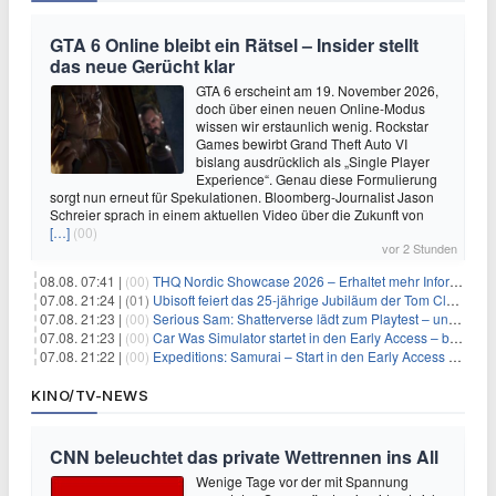
GTA 6 Online bleibt ein Rätsel – Insider stellt
das neue Gerücht klar
GTA 6 erscheint am 19. November 2026,
doch über einen neuen Online-Modus
wissen wir erstaunlich wenig. Rockstar
Games bewirbt Grand Theft Auto VI
bislang ausdrücklich als „Single Player
Experience“. Genau diese Formulierung
sorgt nun erneut für Spekulationen. Bloomberg-Journalist Jason
Schreier sprach in einem aktuellen Video über die Zukunft von
[…]
(00)
vor 2 Stunden
08.08. 07:41 |
(00)
THQ Nordic Showcase 2026 – Erhaltet mehr Informationen
07.08. 21:24 |
(01)
Ubisoft feiert das 25-jährige Jubiläum der Tom Clancy’s Ghost Recon-Reihe
07.08. 21:23 |
(00)
Serious Sam: Shatterverse lädt zum Playtest – und erscheint schon bald!
07.08. 21:23 |
(00)
Car Was Simulator startet in den Early Access – bald gehts los!
07.08. 21:22 |
(00)
Expeditions: Samurai – Start in den Early Access ab heute im feudalen Japan
KINO/TV-NEWS
CNN beleuchtet das private Wettrennen ins All
Wenige Tage vor der mit Spannung