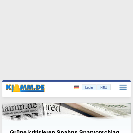
Login
NEU
Grüne kritisieren Spahns Sparvorschlag