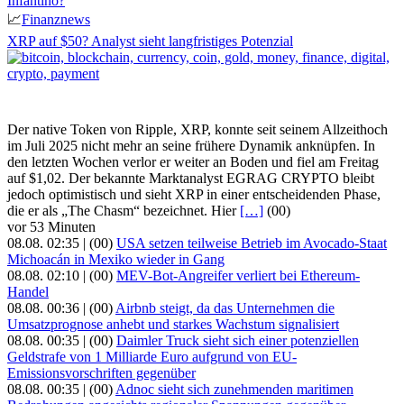
Infantino?
📈
Finanznews
XRP auf $50? Analyst sieht langfristiges Potenzial
Der native Token von Ripple, XRP, konnte seit seinem Allzeithoch
im Juli 2025 nicht mehr an seine frühere Dynamik anknüpfen. In
den letzten Wochen verlor er weiter an Boden und fiel am Freitag
auf $1,02. Der bekannte Marktanalyst EGRAG CRYPTO bleibt
jedoch optimistisch und sieht XRP in einer entscheidenden Phase,
die er als „The Chasm“ bezeichnet. Hier
[…]
(00)
vor 53 Minuten
08.08. 02:35 |
(00)
USA setzen teilweise Betrieb im Avocado-Staat
Michoacán in Mexiko wieder in Gang
08.08. 02:10 |
(00)
MEV-Bot-Angreifer verliert bei Ethereum-
Handel
08.08. 00:36 |
(00)
Airbnb steigt, da das Unternehmen die
Umsatzprognose anhebt und starkes Wachstum signalisiert
08.08. 00:35 |
(00)
Daimler Truck sieht sich einer potenziellen
Geldstrafe von 1 Milliarde Euro aufgrund von EU-
Emissionsvorschriften gegenüber
08.08. 00:35 |
(00)
Adnoc sieht sich zunehmenden maritimen