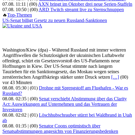
07.08. 11:11 |
(00)
AXN bringt im Oktober drei neue Serien-Staffeln
07.08. 10:50 |
(00)
ARD Twitch streamt live zu Sternschnuppen
🔥
Top-Themen
US-Senat billigt Gesetz zu neuen Russland-Sanktionen
Washington/Kiew (dpa) - Während Russland mit immer weiteren
Angriffswellen die Schutzlosigkeit der ukrainischen Luftabwehr
offenlegt, schürt ein Gesetzesvorstoß des US-Parlaments neue
Hoffnungen in Kiew. Der US-Senat stimmte nach langem
Tauziehen für ein Sanktionsgesetz, das Moskau wegen seines
zerstörerischen Angriffskriegs stärker unter Druck setzen
[…]
(00)
vor 43 Minuten
08.08. 05:30 |
(01)
Drohne mit Sprengstoff am Flughafen - War es
Russland?
08.08. 02:35 |
(00)
Senat verschiebt Abstimmung über das Clarity
Act: Auswirkungen auf Unternehmen und das Vertrauen der
Investoren
08.08. 02:02 |
(01)
Löschhubschrauber stürzt bei Waldbrand in Utah
ab
08.08. 01:35 |
(00)
Senator Coons optimistisch über
Senatsabstimmungen angesichts von Finanzierungsbedenken