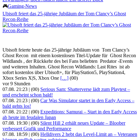
🎮
Gaming-News
Ubisoft feiert das 25-jährige Jubiläum der Tom Clancy’s Ghost
Recon-Reihe
Ubisoft feierte heute das 25-jährige Jubiläum von Tom Clancy’s
Ghost Recon mit einem kostenlosen Titel-Update für Ghost Recon
Wildlands , der Rückkehr des bei Fans beliebten Predator -Events
und weiteren Inhalten. Ghost Recon Wildlands: Last Rites ist ab
sofort kostenlos über Ubisoft+, für PlayStation5, PlayStation4,
Xbox Series X|S, Xbox One
[…]
(00)
vor 9 Stunden
07.08. 21:23 |
(00)
Serious Sam: Shatterverse lädt zum Playtest –
und erscheint schon bald!
07.08. 21:23 |
(00)
Car Was Simulator startet in den Early Access –
bald gehts los!
07.08. 21:22 |
(00)
Expeditions: Samurai – Start in den Early Access
ab heute im feudalen Japan
07.08. 19:30 |
(00)
Silent Hill 2 erhält neues Update – Bloober
verbessert Grafik und Performance
07.08. 18:59 |
(00)
Helldivers 2 hebt das Level-Limit an – Veteranen
können endlich weiter aufsteigen