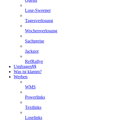
Quests
Lose-Sweeper
Tagesverlosung
Wochenverlosung
Sachpreise
Jackpot
RefRallye
Umfragen
$$
Was ist klamm?
Werben
WMS
Powerlinks
Textlinks
Loselinks