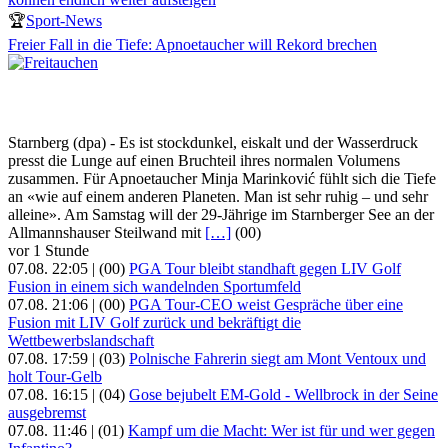
🏆
Sport-News
Freier Fall in die Tiefe: Apnoetaucher will Rekord brechen
Starnberg (dpa) - Es ist stockdunkel, eiskalt und der Wasserdruck
presst die Lunge auf einen Bruchteil ihres normalen Volumens
zusammen. Für Apnoetaucher Minja Marinković fühlt sich die Tiefe
an «wie auf einem anderen Planeten. Man ist sehr ruhig – und sehr
alleine». Am Samstag will der 29-Jährige im Starnberger See an der
Allmannshauser Steilwand mit
[…]
(00)
vor 1 Stunde
07.08. 22:05 |
(00)
PGA Tour bleibt standhaft gegen LIV Golf
Fusion in einem sich wandelnden Sportumfeld
07.08. 21:06 |
(00)
PGA Tour-CEO weist Gespräche über eine
Fusion mit LIV Golf zurück und bekräftigt die
Wettbewerbslandschaft
07.08. 17:59 |
(03)
Polnische Fahrerin siegt am Mont Ventoux und
holt Tour-Gelb
07.08. 16:15 |
(04)
Gose bejubelt EM-Gold - Wellbrock in der Seine
ausgebremst
07.08. 11:46 |
(01)
Kampf um die Macht: Wer ist für und wer gegen