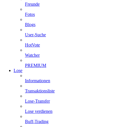
Freunde
Fotos
Blogs
User-Suche
HotVote
Watcher
PREMIUM
Lose
Informationen
Transaktionsliste
Lose-Transfer
Lose verdienen
Buff-Trading