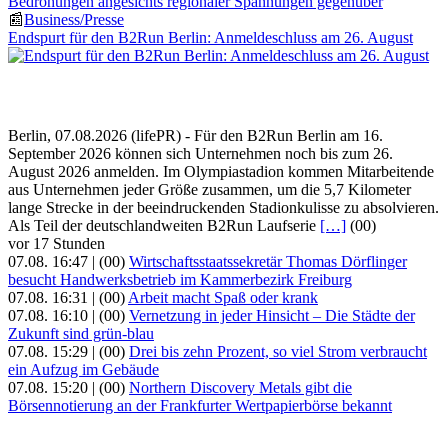
Bedrohungen angesichts regionaler Spannungen gegenüber
📰
Business/Presse
Endspurt für den B2Run Berlin: Anmeldeschluss am 26. August
Berlin, 07.08.2026 (lifePR) - Für den B2Run Berlin am 16.
September 2026 können sich Unternehmen noch bis zum 26.
August 2026 anmelden. Im Olympiastadion kommen Mitarbeitende
aus Unternehmen jeder Größe zusammen, um die 5,7 Kilometer
lange Strecke in der beeindruckenden Stadionkulisse zu absolvieren.
Als Teil der deutschlandweiten B2Run Laufserie
[…]
(00)
vor 17 Stunden
07.08. 16:47 |
(00)
Wirtschaftsstaatssekretär Thomas Dörflinger
besucht Handwerksbetrieb im Kammerbezirk Freiburg
07.08. 16:31 |
(00)
Arbeit macht Spaß oder krank
07.08. 16:10 |
(00)
Vernetzung in jeder Hinsicht – Die Städte der
Zukunft sind grün-blau
07.08. 15:29 |
(00)
Drei bis zehn Prozent, so viel Strom verbraucht
ein Aufzug im Gebäude
07.08. 15:20 |
(00)
Northern Discovery Metals gibt die
Börsennotierung an der Frankfurter Wertpapierbörse bekannt