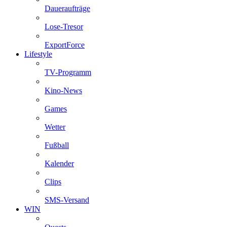
Daueraufträge
Lose-Tresor
ExportForce
Lifestyle
TV-Programm
Kino-News
Games
Wetter
Fußball
Kalender
Clips
SMS-Versand
WIN