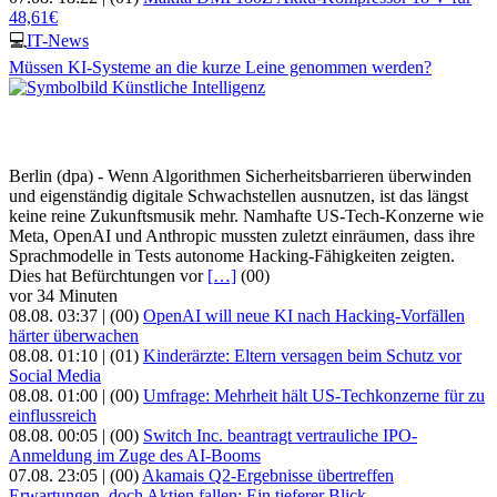
48,61€
💻
IT-News
Müssen KI-Systeme an die kurze Leine genommen werden?
Berlin (dpa) - Wenn Algorithmen Sicherheitsbarrieren überwinden
und eigenständig digitale Schwachstellen ausnutzen, ist das längst
keine reine Zukunftsmusik mehr. Namhafte US-Tech-Konzerne wie
Meta, OpenAI und Anthropic mussten zuletzt einräumen, dass ihre
Sprachmodelle in Tests autonome Hacking-Fähigkeiten zeigten.
Dies hat Befürchtungen vor
[…]
(00)
vor 34 Minuten
08.08. 03:37 |
(00)
OpenAI will neue KI nach Hacking-Vorfällen
härter überwachen
08.08. 01:10 |
(01)
Kinderärzte: Eltern versagen beim Schutz vor
Social Media
08.08. 01:00 |
(00)
Umfrage: Mehrheit hält US-Techkonzerne für zu
einflussreich
08.08. 00:05 |
(00)
Switch Inc. beantragt vertrauliche IPO-
Anmeldung im Zuge des AI-Booms
07.08. 23:05 |
(00)
Akamais Q2-Ergebnisse übertreffen
Erwartungen, doch Aktien fallen: Ein tieferer Blick