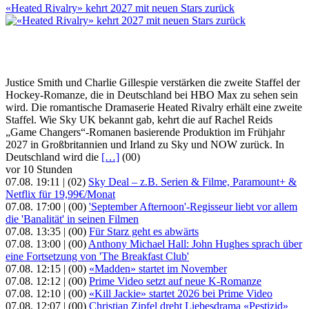
«Heated Rivalry» kehrt 2027 mit neuen Stars zurück
Justice Smith und Charlie Gillespie verstärken die zweite Staffel der
Hockey-Romanze, die in Deutschland bei HBO Max zu sehen sein
wird. Die romantische Dramaserie Heated Rivalry erhält eine zweite
Staffel. Wie Sky UK bekannt gab, kehrt die auf Rachel Reids
„Game Changers“-Romanen basierende Produktion im Frühjahr
2027 in Großbritannien und Irland zu Sky und NOW zurück. In
Deutschland wird die
[…]
(00)
vor 10 Stunden
07.08. 19:11 |
(02)
Sky Deal – z.B. Serien & Filme, Paramount+ &
Netflix für 19,99€/Monat
07.08. 17:00 |
(00)
'September Afternoon'-Regisseur liebt vor allem
die 'Banalität' in seinen Filmen
07.08. 13:35 |
(00)
Für Starz geht es abwärts
07.08. 13:00 |
(00)
Anthony Michael Hall: John Hughes sprach über
eine Fortsetzung von 'The Breakfast Club'
07.08. 12:15 |
(00)
«Madden» startet im November
07.08. 12:12 |
(00)
Prime Video setzt auf neue K-Romanze
07.08. 12:10 |
(00)
«Kill Jackie» startet 2026 bei Prime Video
07.08. 12:07 |
(00)
Christian Zipfel dreht Liebesdrama «Pestizid»