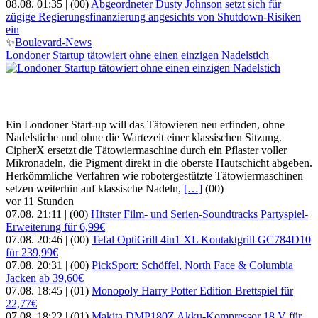
08.08. 01:35 |
(00)
Abgeordneter Dusty Johnson setzt sich für
zügige Regierungsfinanzierung angesichts von Shutdown-Risiken
ein
✨
Boulevard-News
Londoner Startup tätowiert ohne einen einzigen Nadelstich
Ein Londoner Start-up will das Tätowieren neu erfinden, ohne
Nadelstiche und ohne die Wartezeit einer klassischen Sitzung.
CipherX ersetzt die Tätowiermaschine durch ein Pflaster voller
Mikronadeln, die Pigment direkt in die oberste Hautschicht abgeben.
Herkömmliche Verfahren wie robotergestützte Tätowiermaschinen
setzen weiterhin auf klassische Nadeln,
[…]
(00)
vor 11 Stunden
07.08. 21:11 |
(00)
Hitster Film- und Serien-Soundtracks Partyspiel-
Erweiterung für 6,99€
07.08. 20:46 |
(00)
Tefal OptiGrill 4in1 XL Kontaktgrill GC784D10
für 239,99€
07.08. 20:31 |
(00)
PickSport: Schöffel, North Face & Columbia
Jacken ab 39,60€
07.08. 18:45 |
(01)
Monopoly Harry Potter Edition Brettspiel für
22,77€
07.08. 18:22 |
(01)
Makita DMP180Z Akku-Kompressor 18 V für