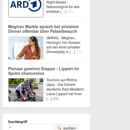
Night dieses
Naturereignis für alle
erlebbar
[…]
(00)
Meghan Markle sprach bei privatem
Dinner offenbar über Palastbesuch
(BANG) - Meghan,
Herzogin von Sussex,
soll bei einer privaten
Dinnerparty in
[…]
(00)
Pienaar gewinnt Etappe - Lippert im
Sprint chancenlos
Tournon-sur-Rhône
(dpa) - Die frühere
deutsche Rad-Meisterin
Liane Lippert hat ihren
[…]
(02)
Suchbegriff
suchen