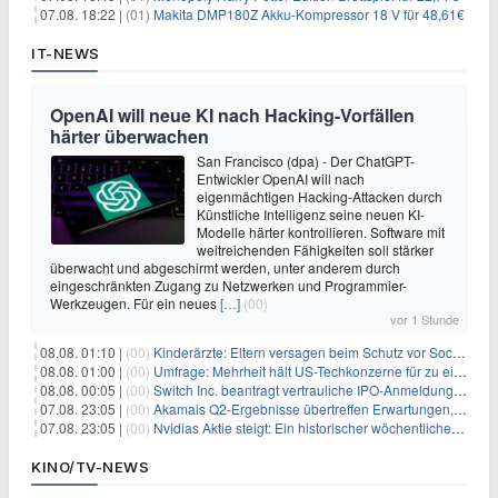
07.08. 18:22 |
(01)
Makita DMP180Z Akku-Kompressor 18 V für 48,61€
IT-NEWS
OpenAI will neue KI nach Hacking-Vorfällen
härter überwachen
San Francisco (dpa) - Der ChatGPT-
Entwickler OpenAI will nach
eigenmächtigen Hacking-Attacken durch
Künstliche Intelligenz seine neuen KI-
Modelle härter kontrollieren. Software mit
weitreichenden Fähigkeiten soll stärker
überwacht und abgeschirmt werden, unter anderem durch
eingeschränkten Zugang zu Netzwerken und Programmier-
Werkzeugen. Für ein neues
[…]
(00)
vor 1 Stunde
08.08. 01:10 |
(00)
Kinderärzte: Eltern versagen beim Schutz vor Social Media
08.08. 01:00 |
(00)
Umfrage: Mehrheit hält US-Techkonzerne für zu einflussreich
08.08. 00:05 |
(00)
Switch Inc. beantragt vertrauliche IPO-Anmeldung im Zuge des AI-Booms
07.08. 23:05 |
(00)
Akamais Q2-Ergebnisse übertreffen Erwartungen, doch Aktien fallen: Ein tieferer Blick
07.08. 23:05 |
(00)
Nvidias Aktie steigt: Ein historischer wöchentlicher Anstieg, getrieben von Innovation und Marktnachfrage
KINO/TV-NEWS