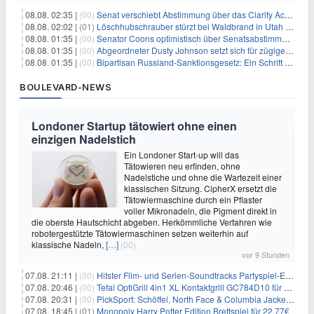
08.08. 02:35 |
(00)
Senat verschiebt Abstimmung über das Clarity Act: Auswirkungen auf Unternehmen und das Vertrauen der Investoren
08.08. 02:02 |
(01)
Löschhubschrauber stürzt bei Waldbrand in Utah ab
08.08. 01:35 |
(00)
Senator Coons optimistisch über Senatsabstimmungen angesichts von Finanzierungsbedenken
08.08. 01:35 |
(00)
Abgeordneter Dusty Johnson setzt sich für zügige Regierungsfinanzierung angesichts von Shutdown-Risiken ein
08.08. 01:35 |
(00)
Bipartisan Russland-Sanktionsgesetz: Ein Schritt in Richtung Energieunabhängigkeit
BOULEVARD-NEWS
Londoner Startup tätowiert ohne einen
einzigen Nadelstich
Ein Londoner Start-up will das
Tätowieren neu erfinden, ohne
Nadelstiche und ohne die Wartezeit einer
klassischen Sitzung. CipherX ersetzt die
Tätowiermaschine durch ein Pflaster
voller Mikronadeln, die Pigment direkt in
die oberste Hautschicht abgeben. Herkömmliche Verfahren wie
robotergestützte Tätowiermaschinen setzen weiterhin auf
klassische Nadeln,
[…]
(00)
vor 9 Stunden
07.08. 21:11 |
(00)
Hitster Film- und Serien-Soundtracks Partyspiel-Erweiterung für 6,99€
07.08. 20:46 |
(00)
Tefal OptiGrill 4in1 XL Kontaktgrill GC784D10 für 239,99€
07.08. 20:31 |
(00)
PickSport: Schöffel, North Face & Columbia Jacken ab 39,60€
07.08. 18:45 |
(01)
Monopoly Harry Potter Edition Brettspiel für 22,77€