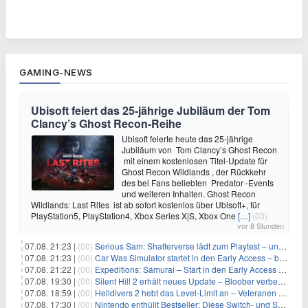
GAMING-NEWS
Ubisoft feiert das 25-jährige Jubiläum der Tom
Clancy’s Ghost Recon-Reihe
Ubisoft feierte heute das 25-jährige
Jubiläum von Tom Clancy’s Ghost Recon
mit einem kostenlosen Titel-Update für
Ghost Recon Wildlands , der Rückkehr
des bei Fans beliebten Predator -Events
und weiteren Inhalten. Ghost Recon
Wildlands: Last Rites ist ab sofort kostenlos über Ubisoft+, für
PlayStation5, PlayStation4, Xbox Series X|S, Xbox One
[…]
(00)
vor 8 Stunden
07.08. 21:23 |
(00)
Serious Sam: Shatterverse lädt zum Playtest – und erscheint schon bald!
07.08. 21:23 |
(00)
Car Was Simulator startet in den Early Access – bald gehts los!
07.08. 21:22 |
(00)
Expeditions: Samurai – Start in den Early Access ab heute im feudalen Japan
07.08. 19:30 |
(00)
Silent Hill 2 erhält neues Update – Bloober verbessert Grafik und Performance
07.08. 18:59 |
(00)
Helldivers 2 hebt das Level-Limit an – Veteranen können endlich weiter aufsteigen
07.08. 17:30 |
(00)
Nintendo enthüllt Bestseller: Diese Switch- und Switch-2-Spiele verkaufen sich am besten