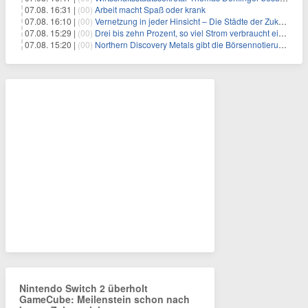
07.08. 16:31 |
(00)
Arbeit macht Spaß oder krank
07.08. 16:10 |
(00)
Vernetzung in jeder Hinsicht – Die Städte der Zukunft sind grün-blau
07.08. 15:29 |
(00)
Drei bis zehn Prozent, so viel Strom verbraucht ein Aufzug im Gebäude
07.08. 15:20 |
(00)
Northern Discovery Metals gibt die Börsennotierung an der Frankfurter Wertpapierbörse bekannt
Nintendo Switch 2 überholt
GameCube: Meilenstein schon nach