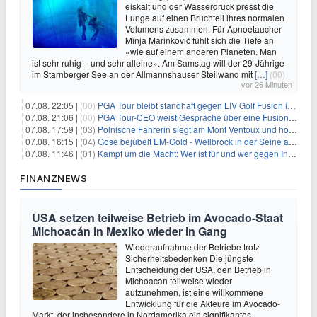
eiskalt und der Wasserdruck presst die
Lunge auf einen Bruchteil ihres normalen
Volumens zusammen. Für Apnoetaucher
Minja Marinković fühlt sich die Tiefe an
«wie auf einem anderen Planeten. Man
ist sehr ruhig – und sehr alleine». Am Samstag will der 29-Jährige
im Starnberger See an der Allmannshauser Steilwand mit
[…]
(00)
vor 26 Minuten
07.08. 22:05 |
(00)
PGA Tour bleibt standhaft gegen LIV Golf Fusion in einem sich wandelnden Sportumfeld
07.08. 21:06 |
(00)
PGA Tour-CEO weist Gespräche über eine Fusion mit LIV Golf zurück und bekräftigt die Wettbewerbslandschaft
07.08. 17:59 |
(03)
Polnische Fahrerin siegt am Mont Ventoux und holt Tour-Gelb
07.08. 16:15 |
(04)
Gose bejubelt EM-Gold - Wellbrock in der Seine ausgebremst
07.08. 11:46 |
(01)
Kampf um die Macht: Wer ist für und wer gegen Infantino?
FINANZNEWS
USA setzen teilweise Betrieb im Avocado-Staat
Michoacán in Mexiko wieder in Gang
Wiederaufnahme der Betriebe trotz
Sicherheitsbedenken Die jüngste
Entscheidung der USA, den Betrieb in
Michoacán teilweise wieder
aufzunehmen, ist eine willkommene
Entwicklung für die Akteure im Avocado-
Markt, der insbesondere in Nordamerika ein signifikantes