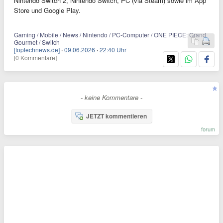
Nintendo Switch 2, Nintendo Switch, PC (via Steam) sowie im App
Store und Google Play.
Gaming / Mobile / News / Nintendo / PC-Computer / ONE PIECE: Grand
Gourmet / Switch
[toptechnews.de]
·
09.06.2026
·
22:40 Uhr
[0 Kommentare]
- keine Kommentare -
JETZT kommentieren
forum