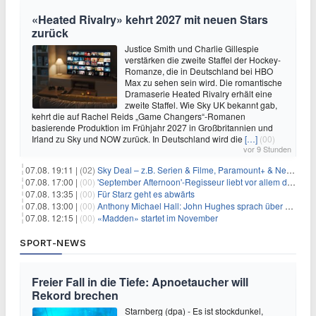
«Heated Rivalry» kehrt 2027 mit neuen Stars
zurück
Justice Smith und Charlie Gillespie
verstärken die zweite Staffel der Hockey-
Romanze, die in Deutschland bei HBO
Max zu sehen sein wird. Die romantische
Dramaserie Heated Rivalry erhält eine
zweite Staffel. Wie Sky UK bekannt gab,
kehrt die auf Rachel Reids „Game Changers“-Romanen
basierende Produktion im Frühjahr 2027 in Großbritannien und
Irland zu Sky und NOW zurück. In Deutschland wird die
[…]
(00)
vor 9 Stunden
07.08. 19:11 |
(02)
Sky Deal – z.B. Serien & Filme, Paramount+ & Netflix für 19,99€/Monat
07.08. 17:00 |
(00)
'September Afternoon'-Regisseur liebt vor allem die 'Banalität' in seinen Filmen
07.08. 13:35 |
(00)
Für Starz geht es abwärts
07.08. 13:00 |
(00)
Anthony Michael Hall: John Hughes sprach über eine Fortsetzung von 'The Breakfast Club'
07.08. 12:15 |
(00)
«Madden» startet im November
SPORT-NEWS
Freier Fall in die Tiefe: Apnoetaucher will
Rekord brechen
Starnberg (dpa) - Es ist stockdunkel,