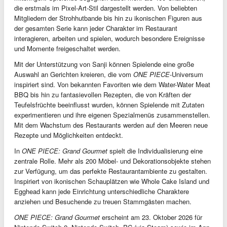
die erstmals im Pixel-Art-Stil dargestellt werden. Von beliebten
Mitgliedern der Strohhutbande bis hin zu ikonischen Figuren aus
der gesamten Serie kann jeder Charakter im Restaurant
interagieren, arbeiten und spielen, wodurch besondere Ereignisse
und Momente freigeschaltet werden.
Mit der Unterstützung von Sanji können Spielende eine große
Auswahl an Gerichten kreieren, die vom
ONE PIECE
-Universum
inspiriert sind. Von bekannten Favoriten wie dem Water-Water Meat
BBQ bis hin zu fantasievollen Rezepten, die von Kräften der
Teufelsfrüchte beeinflusst wurden, können Spielende mit Zutaten
experimentieren und ihre eigenen Spezialmenüs zusammenstellen.
Mit dem Wachstum des Restaurants werden auf den Meeren neue
Rezepte und Möglichkeiten entdeckt.
In
ONE PIECE: Grand Gourmet
spielt die Individualisierung eine
zentrale Rolle. Mehr als 200 Möbel- und Dekorationsobjekte stehen
zur Verfügung, um das perfekte Restaurantambiente zu gestalten.
Inspiriert von ikonischen Schauplätzen wie Whole Cake Island und
Egghead kann jede Einrichtung unterschiedliche Charaktere
anziehen und Besuchende zu treuen Stammgästen machen.
ONE PIECE: Grand Gourmet
erscheint
am 23. Oktober 2026
für