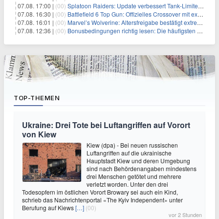
07.08. 17:00 |
(00)
Splatoon Raiders: Update verbessert Tank-Limiter und behebt Bugs
07.08. 16:30 |
(00)
Battlefield 6 Top Gun: Offizielles Crossover mit exklusiven Inhalten angekündigt
07.08. 16:01 |
(00)
Marvel’s Wolverine: Altersfreigabe bestätigt extreme Gewalt und düstere Szenen
07.08. 12:36 |
(00)
Bonusbedingungen richtig lesen: Die häufigsten Stolperfallen
TOP-THEMEN
Ukraine: Drei Tote bei Luftangriffen auf Vorort
von Kiew
Kiew (dpa) - Bei neuen russischen
Luftangriffen auf die ukrainische
Hauptstadt Kiew und deren Umgebung
sind nach Behördenangaben mindestens
drei Menschen getötet und mehrere
verletzt worden. Unter den drei
Todesopfern im östlichen Vorort Browary sei auch ein Kind,
schrieb das Nachrichtenportal «The Kyiv Independent» unter
Berufung auf Kiews
[…]
(00)
vor 2 Stunden