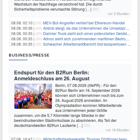
Wachstum der Nachfrage verzeichnet hat. Die durch
Sicherheitsprobleme verursachte Störung
[…]
(00)
vor 2 Stunden
08.08. 02:10 |
(00)
MEV-Bot-Angreifer verliert bei Ethereum-Handel
08.08. 00:36 |
(00)
Airbnb steigt, da das Unternehmen die Umsatzprognose anhebt und starkes Wachstum signalisiert
08.08. 00:35 |
(00)
Daimler Truck sieht sich einer potenziellen Geldstrafe von 1 Milliarde Euro aufgrund von EU-Emissionsvorschriften gegenüber
08.08. 00:35 |
(00)
Adnoc sieht sich zunehmenden maritimen Bedrohungen angesichts regionaler Spannungen gegenüber
08.08. 00:35 |
(00)
Schwacher Arbeitsmarktbericht löst beispiellosen Börsenanstieg aus
BUSINESS/PRESSE
Endspurt für den B2Run Berlin:
Anmeldeschluss am 26. August
Berlin, 07.08.2026 (lifePR) - Für den
B2Run Berlin am 16. September 2026
können sich Unternehmen noch bis zum
26. August 2026 anmelden. Im
Olympiastadion kommen Mitarbeitende
aus Unternehmen jeder Größe
zusammen, um die 5,7 Kilometer lange Strecke in der
beeindruckenden Stadionkulisse zu absolvieren. Als Teil der
deutschlandweiten B2Run Laufserie
[…]
(00)
vor 16 Stunden
07.08. 16:47 |
(00)
Wirtschaftsstaatssekretär Thomas Dörflinger besucht Handwerksbetrieb im Kammerbezirk Freiburg