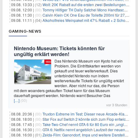
09.08. 13:33 |
(12)
Wolt: 20€ Rabatt auf die ersten zwei Bestellungen für Neukunden
09.08. 12:00 |
(00)
Tommy Hilfiger TH Daily Satchel Mono Handtasche für 73,97€
09.08. 11:30 |
(00)
Calvin Klein CK One Eau de Toilette 200ml für 27,99€
09.08. 11:11 |
(04)
Alkoholfreies Weinpaket mit 47% Rabatt + 2 Schott Zwiesel Gläser GRATIS für 29,99€
GAMING-NEWS
Nintendo Museum: Tickets könnten für
ungültig erklärt werden!
Das Nintendo Museum von Kyoto hat ein
Problem. Die Eintrittskarten werden von
gekauft und teuer weiterverkauft. Dies
unterbindet Nintendo nun indem
weiterverkaufte Tickets für ungültig erklärt
werden. Aber nicht nur das, die Person
mit dem woanders gekauften Ticket kann für das Museum
dauerhaft gesperrt werden. Nintendo warnt Besucher Das
[…]
(00)
vor 3 Stunden
08.08. 20:36 |
(00)
Truxton Extreme im Test: Dieser neue Arcade-Klassiker verzeiht dir gar nichts
08.08. 18:00 |
(00)
Star Fox auf Switch 2 könnte sich zum Flop entwickeln
08.08. 17:45 |
(00)
Take-Two-Chef nennt GTA 6 für 80 Euro ein „unglaubliches Schnäppchen“
08.08. 16:30 |
(00)
GTA 6: Netflix nennt angeblich Laufzeit der neuen Gameplay-Präsentation
08.08. 16:00 |
(01)
Zelda-Film: Ganondorf, Impa und weitere Darsteller sollen feststehen