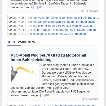
verschwinden größtenteils im Lauf des Tages. Im Südwesten
breiten sich nach
[…]
(01)
vor 13 Minuten
09.08. 14:36 |
(04)
Iran verknüpft Öffnung von Hormus mit US-Zugeständnissen
09.08. 14:34 |
(06)
Fußgänger stirbt nach Schlägen - Fahnder suchen Autofahrer
09.08. 14:21 |
(00)
Israel lehnt Trumps 15-Punkte-Plan für Gaza ab
09.08. 14:15 |
(01)
Huthi-Rebellen melden Angriffe in Saudi-Arabien und im Jemen
09.08. 13:41 |
(04)
Netanjahu: Israel lehnt Gaza-Fahrplan ab
BOULEVARD-NEWS
PVC-Abfall wird bei 70 Grad zu Motoröl mit
hoher Schmierleistung
Jährlich produzieren Firmen rund um die
Erde rund 60 Millionen Tonnen PVC.
Daraus werden vielfältige Produkte von
Rohren und Fensterrahmen bis hin zu
Kabeln, Kreditkarten und Bodenbelägen.
Das alles geht irgendwann einmal kaputt
und landet zumeist auf dem Müll oder in einer
Verbrennungsanlage. Die Recyclingquote von PVC liegt unter
einem Prozent, wegen
[…]
(01)
vor 6 Stunden
09.08. 14:00 |
(00)
WAGO 221-413 Verbindungsklemmen mit Hebel, 50 Stück für 14,99€