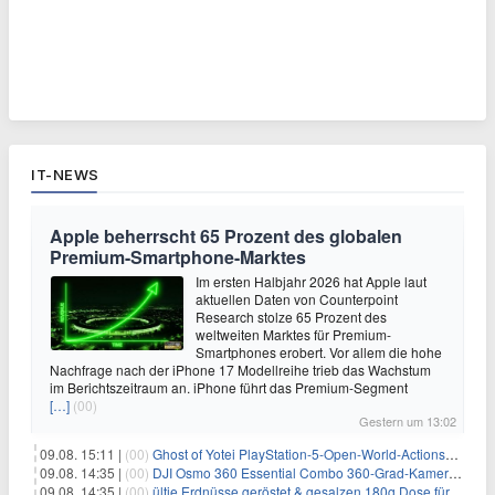
IT-NEWS
Apple beherrscht 65 Prozent des globalen
Premium-Smartphone-Marktes
Im ersten Halbjahr 2026 hat Apple laut
aktuellen Daten von Counterpoint
Research stolze 65 Prozent des
weltweiten Marktes für Premium-
Smartphones erobert. Vor allem die hohe
Nachfrage nach der iPhone 17 Modellreihe trieb das Wachstum
im Berichtszeitraum an. iPhone führt das Premium-Segment
[…]
(00)
Gestern um 13:02
09.08. 15:11 |
(00)
Ghost of Yotei PlayStation-5-Open-World-Actionspiel für 55,65€
09.08. 14:35 |
(00)
DJI Osmo 360 Essential Combo 360-Grad-Kamera für 375€
09.08. 14:35 |
(00)
ültje Erdnüsse geröstet & gesalzen 180g Dose für 1,52€ im Spar-Abo