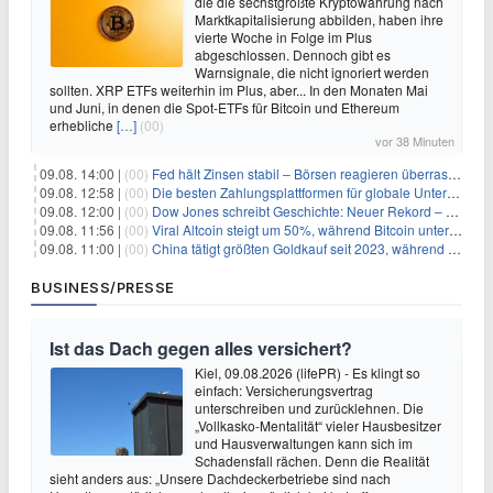
die die sechstgrößte Kryptowährung nach
Marktkapitalisierung abbilden, haben ihre
vierte Woche in Folge im Plus
abgeschlossen. Dennoch gibt es
Warnsignale, die nicht ignoriert werden
sollten. XRP ETFs weiterhin im Plus, aber... In den Monaten Mai
und Juni, in denen die Spot-ETFs für Bitcoin und Ethereum
erhebliche
[…]
(00)
vor 38 Minuten
09.08. 14:00 |
(00)
Fed hält Zinsen stabil – Börsen reagieren überraschend volatil
09.08. 12:58 |
(00)
Die besten Zahlungsplattformen für globale Unternehmen im Jahr 2026
09.08. 12:00 |
(00)
Dow Jones schreibt Geschichte: Neuer Rekord – und Amazon knackt die nächste Billionen-Marke
09.08. 11:56 |
(00)
Viral Altcoin steigt um 50%, während Bitcoin unter $65.000 fällt
09.08. 11:00 |
(00)
China tätigt größten Goldkauf seit 2023, während Goldpreis um 8% steigt
BUSINESS/PRESSE
Ist das Dach gegen alles versichert?
Kiel, 09.08.2026 (lifePR) - Es klingt so
einfach: Versicherungsvertrag
unterschreiben und zurücklehnen. Die
„Vollkasko-Mentalität“ vieler Hausbesitzer
und Hausverwaltungen kann sich im
Schadensfall rächen. Denn die Realität
sieht anders aus: „Unsere Dachdeckerbetriebe sind nach