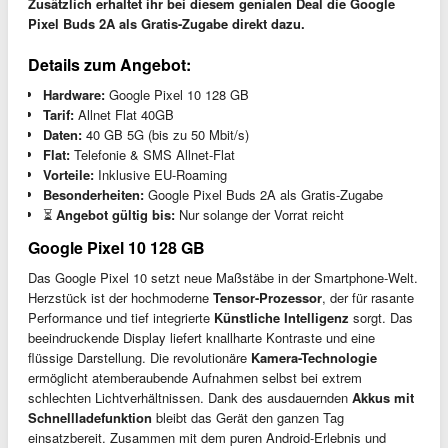
Zusätzlich erhaltet ihr bei diesem genialen Deal die Google
Pixel Buds 2A als Gratis-Zugabe direkt dazu.
Details zum Angebot:
Hardware:
Google Pixel 10 128 GB
Tarif:
Allnet Flat 40GB
Daten:
40 GB 5G (bis zu 50 Mbit/s)
Flat:
Telefonie & SMS Allnet-Flat
Vorteile:
Inklusive EU-Roaming
Besonderheiten:
Google Pixel Buds 2A als Gratis-Zugabe
⏳
Angebot gültig bis:
Nur solange der Vorrat reicht
Google Pixel 10 128 GB
Das Google Pixel 10 setzt neue Maßstäbe in der Smartphone-Welt.
Herzstück ist der hochmoderne
Tensor-Prozessor
, der für rasante
Performance und tief integrierte
Künstliche Intelligenz
sorgt. Das
beeindruckende Display liefert knallharte Kontraste und eine
flüssige Darstellung. Die revolutionäre
Kamera-Technologie
ermöglicht atemberaubende Aufnahmen selbst bei extrem
schlechten Lichtverhältnissen. Dank des ausdauernden
Akkus mit
Schnellladefunktion
bleibt das Gerät den ganzen Tag
einsatzbereit. Zusammen mit dem puren Android-Erlebnis und