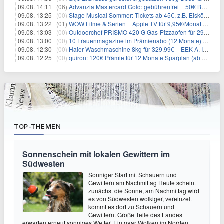
09.08. 14:11 |
(06)
Advanzia Mastercard Gold: gebührenfrei + 50€ Bonus* + gratis Reiseversicherung
09.08. 13:25 |
(00)
Stage Musical Sommer: Tickets ab 45€, z.B. Eiskönigin, König der Löwen, Zurück in die Zukunft
09.08. 13:22 |
(01)
WOW Filme & Serien + Apple TV für 9,95€/Monat // Alles von WOW (Filme, Serien, Live-Sport) für 34,97€/Monat
09.08. 13:03 |
(00)
Outdoorchef PRISMO 420 G Gas-Pizzaofen für 299€ – rotierender Stein, 450°C
09.08. 13:00 |
(00)
10 Frauenmagazine im Prämienabo (12 Monate) mit Prämien bis zu 225€
09.08. 12:30 |
(00)
Haier Waschmaschine 8kg für 329,99€ – EEK A, Inverter-Motor
09.08. 12:25 |
(00)
quiron: 120€ Prämie für 12 Monate Sparplan (ab 100€/Monat)
TOP-THEMEN
Sonnenschein mit lokalen Gewittern im
Südwesten
Sonniger Start mit Schauern und
Gewittern am Nachmittag Heute scheint
zunächst die Sonne, am Nachmittag wird
es von Südwesten wolkiger, vereinzelt
kommt es dort zu Schauern und
Gewittern. Große Teile des Landes
erwarten erneut sonniges Wetter. Ein paar Wolken im Norden