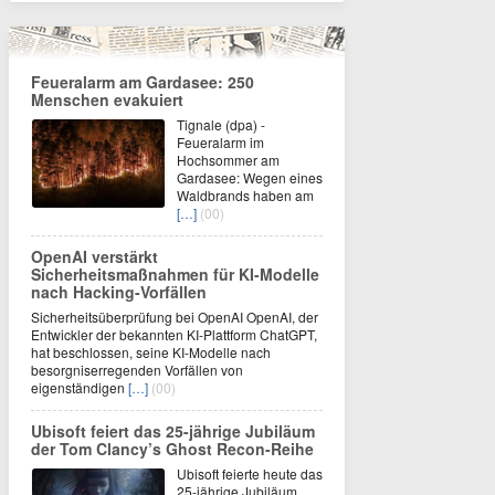
Feueralarm am Gardasee: 250
Menschen evakuiert
Tignale (dpa) -
Feueralarm im
Hochsommer am
Gardasee: Wegen eines
Waldbrands haben am
[…]
(00)
OpenAI verstärkt
Sicherheitsmaßnahmen für KI-Modelle
nach Hacking-Vorfällen
Sicherheitsüberprüfung bei OpenAI OpenAI, der
Entwickler der bekannten KI-Plattform ChatGPT,
hat beschlossen, seine KI-Modelle nach
besorgniserregenden Vorfällen von
eigenständigen
[…]
(00)
Ubisoft feiert das 25-jährige Jubiläum
der Tom Clancy’s Ghost Recon-Reihe
Ubisoft feierte heute das
25-jährige Jubiläum