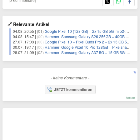
[0 Kommentare]
🔗 Relevante Artikel
04.08. 20:55 |
(01)
Google Pixel 10 (128 GB) + 2x 15 GB 5G im o2-Netz für 13,98€/Monat (Trade-In)
04.08. 15:47 |
(00)
Hammer: Samsung Galaxy S26 256GB + 40GB 5G + Alles-Flat im Vodafone-Netz für 24,99€/Monat
27.07. 17:03 |
(00)
Google Pixel 10 + Pixel Buds Pro 2 + 2x 15 GB 5G + Alles-Flat im O2-Netz für 13,98€/Monat
30.07. 19:17 |
(00)
Hammer: Google Pixel 10 Pro 128GB + Pixelsnap-Ladegerät + 20GB 5G + Alles-Flat im Vodafone-Netz für 24,98€/Monat
28.07. 21:09 |
(02)
Hammer: Samsung Galaxy A37 5G + 15 GB 5G im o2-Netz für 9,99€/Monat
- keine Kommentare -
JETZT kommentieren
forum