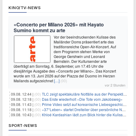
KINO/TV-NEWS
«Concerto per Milano 2026» mit Hayato
Sumino kommt zu arte
Vor der beeindruckenden Kulisse des
Mailänder Doms präsentiert arte das
traditionsreiche Open-Air-Konzert. Auf
dem Programm stehen Werke von
George Gershwin und Leonard
Bernstein. Der Kultursender arte
überträgt am Sonntag, 6. September, um 17.45 Uhr die
diesjährige Ausgabe des «Concerto per Milano». Das Konzert
wurde am 13. Juni 2026 auf der Piazza del Duomo im Herzen
Mailands aufgezeichnet
[…]
(00)
vor 2 Stunden
09.08. 12:44 |
(00)
TLC zeigt spektakuläre Notfälle aus der Perspektive der Patienten
09.08. 12:18 |
(00)
Das Erste wiederholt «Die Tote vom Jakobsweg»
09.08. 11:43 |
(00)
Prime Video setzt auf koreanische Liebesgeschichte
09.08. 11:18 |
(00)
«37°Leben» startet Dreiteiler über persönliche Neuanfänge
09.08. 10:43 |
(00)
Khloé Kardashian lädt zum Blick hinter die Kulissen ihres Freundeskreises
SPORT-NEWS