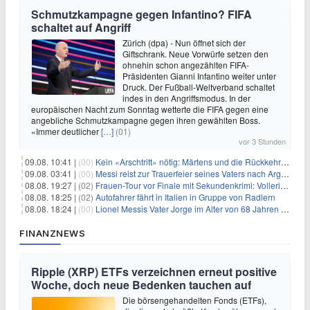
Schmutzkampagne gegen Infantino? FIFA
schaltet auf Angriff
Zürich (dpa) - Nun öffnet sich der
Giftschrank. Neue Vorwürfe setzen den
ohnehin schon angezählten FIFA-
Präsidenten Gianni Infantino weiter unter
Druck. Der Fußball-Weltverband schaltet
indes in den Angriffsmodus. In der
europäischen Nacht zum Sonntag wetterte die FIFA gegen eine
angebliche Schmutzkampagne gegen ihren gewählten Boss.
«Immer deutlicher
[…]
(01)
vor 3 Stunden
09.08. 10:41 |
(00)
Kein «Arschtritt» nötig: Märtens und die Rückkehr nach Paris
09.08. 03:41 |
(00)
Messi reist zur Trauerfeier seines Vaters nach Argentinien
08.08. 19:27 |
(02)
Frauen-Tour vor Finale mit Sekundenkrimi: Vollering in Gelb
08.08. 18:25 |
(02)
Autofahrer fährt in Italien in Gruppe von Radlern
08.08. 18:24 |
(00)
Lionel Messis Vater Jorge im Alter von 68 Jahren gestorben
FINANZNEWS
Ripple (XRP) ETFs verzeichnen erneut positive
Woche, doch neue Bedenken tauchen auf
Die börsengehandelten Fonds (ETFs),