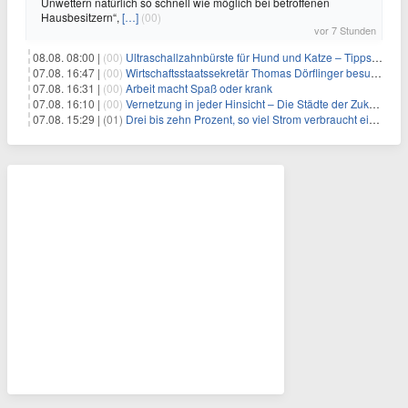
Unwettern natürlich so schnell wie möglich bei betroffenen
Hausbesitzern“,
[…]
(00)
vor 7 Stunden
08.08. 08:00 |
(00)
Ultraschallzahnbürste für Hund und Katze – Tipps zur erfolgreichen Eingewöhnung
07.08. 16:47 |
(00)
Wirtschaftsstaatssekretär Thomas Dörflinger besucht Handwerksbetrieb im Kammerbezirk Freiburg
07.08. 16:31 |
(00)
Arbeit macht Spaß oder krank
07.08. 16:10 |
(00)
Vernetzung in jeder Hinsicht – Die Städte der Zukunft sind grün-blau
07.08. 15:29 |
(01)
Drei bis zehn Prozent, so viel Strom verbraucht ein Aufzug im Gebäude