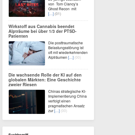
von Tom Clancy’s
Ghost Recon mit
[…]
(01)
Wirkstoff aus Cannabis beendet
Alpträume bei über 1/3 der PTSD-
Patienten
Die posttraumatische
Belastungsstörung ist
oft mit wiederkehrenden
Alpträumen
[…]
(00)
Die wachsende Rolle der KI auf den
globalen Märkten: Eine Geschichte
zweier Riesen
Chinas strategische KI-
Implementierung China
verfolgt einen
pragmatischen Ansatz
zur
[…]
(00)
Suchbegriff