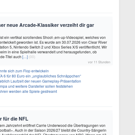
er neue Arcade-Klassiker verzeiht dir gar
ist ein vertikal scrollendes Shoot-‚em-up-Videospiel, welches von
. entwickelt geworden ist. Es wurde am 30.07.2026 von Clear River
ation 5, Nintendo Switch 2 und Xbox Series X/S veröffentlicht. Wir
eim in eine Spielhalle verwandelt und herausgefunden, ob
de-Titel auch
[…]
(00)
vor 11 Stunden
önnte sich zum Flop entwickeln
A 6 für 80 Euro ein „unglaubliches Schnäppchen“
geblich Laufzeit der neuen Gameplay-Präsentation
Impa und weitere Darsteller sollen feststehen
ahren werden alle Spiele gestreamt
r für die NFL
nem Jahrzehnt eröffnet Carrie Underwood die Übertragungen von
otball». Auch in der Saison 2026/27 bleibt die Country-Sängerin
e Aushängeschild der NFL-Übertragungen von NBC. Wenn am 13.