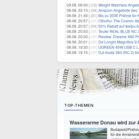
09.08. 06:00 |
(12)
Weight Watchers Angebo
08.08. 22:15 |
(04)
Amazon-Angebote des T
08.08. 21:45 |
(01)
Bis zu 300€ Prämie für 
08.08. 20:57 |
(00)
Cthulhu: The Cosmic Ab
08.08. 20:57 |
(04)
50% Rabatt auf waipu.tv 
08.08. 20:53 |
(00)
Teufel REAL BLUE NC 3 
08.08. 20:03 |
(00)
Review: Dreame X60 Pro Ultra Com
08.08. 20:01 |
(00)
De’Longhi Magnifica S 
08.08. 19:30 |
(00)
UGREEN 45W USB C Lade
08.08. 19:15 |
(00)
DJI Avata 360 (RC 2) f
TOP-THEMEN
Wasserarme Donau wird zur 
Budapest/Prahovo
für die Anrainer