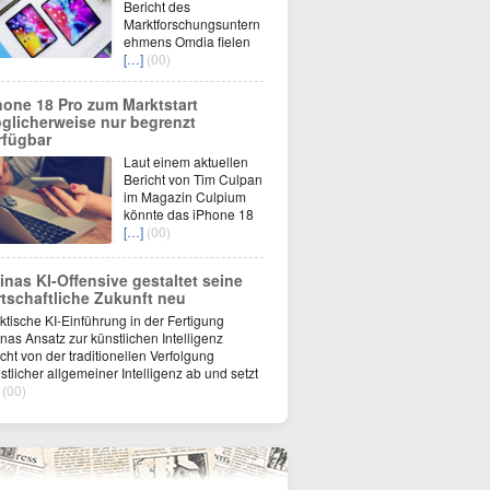
Bericht des
Marktforschungsuntern
ehmens Omdia fielen
[…]
(00)
hone 18 Pro zum Marktstart
glicherweise nur begrenzt
rfügbar
Laut einem aktuellen
Bericht von Tim Culpan
im Magazin Culpium
könnte das iPhone 18
[…]
(00)
inas KI-Offensive gestaltet seine
rtschaftliche Zukunft neu
ktische KI-Einführung in der Fertigung
nas Ansatz zur künstlichen Intelligenz
cht von der traditionellen Verfolgung
stlicher allgemeiner Intelligenz ab und setzt
(00)