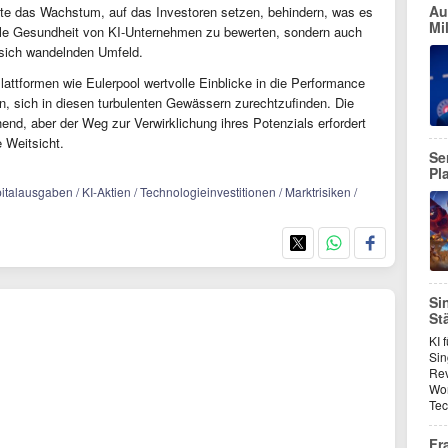
Au
te das Wachstum, auf das Investoren setzen, behindern, was es
Mi
ielle Gesundheit von KI-Unternehmen zu bewerten, sondern auch
m sich wandelnden Umfeld.
ttformen wie Eulerpool wertvolle Einblicke in die Performance
en, sich in diesen turbulenten Gewässern zurechtzufinden. Die
hend, aber der Weg zur Verwirklichung ihres Potenzials erfordert
 Weitsicht.
Se
Pl
talausgaben / KI-Aktien / Technologieinvestitionen / Marktrisiken /
Si
St
KI 
Sin
Rev
Won
Te
Fr