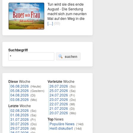
Tun wird sie dies ende
August - Die Sendung
macht sich zum neunten
Mal auf den Weg in die
[…]
(00)
Suchbegriff
suchen
Diese
Woche
Vorletzte
Woche
06.08.2026
26.07.2026
(Heute)
(So)
05.08.2026
25.07.2026
(Gestern)
(Sa)
04.08.2026
24.07.2026
(Di)
(Fr)
03.08.2026
23.07.2026
(Mo)
(Do)
22.07.2026
(Mi)
Letzte
Woche
21.07.2026
(Di)
02.08.2026
(So)
20.07.2026
(Mo)
01.08.2026
(Sa)
Top
News
31.07.2026
(Fr)
30.07.2026
Populäre News
(Do)
(14d)
29.07.2026
Heiß diskutiert
(Mi)
(14d)
28.07.2026
(Di)