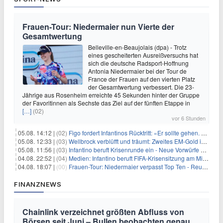
Frauen-Tour: Niedermaier nun Vierte der
Gesamtwertung
Belleville-en-Beaujolais (dpa) - Trotz
eines gescheiterten Ausreißversuchs hat
sich die deutsche Radsport-Hoffnung
Antonia Niedermaier bei der Tour de
France der Frauen auf den vierten Platz
der Gesamtwertung verbessert. Die 23-
Jährige aus Rosenheim erreichte 45 Sekunden hinter der Gruppe
der Favoritinnen als Sechste das Ziel auf der fünften Etappe in
[…]
(02)
vor 6 Stunden
05.08. 14:12 |
(02)
Figo fordert Infantinos Rücktritt: «Er sollte gehen. Jetzt»
05.08. 12:33 |
(03)
Wellbrock verblüfft und träumt: Zweites EM-Gold in Paris
05.08. 11:56 |
(03)
Infantino beruft Krisenrunde ein - Neue Vorwürfe gegen FIFA
04.08. 22:52 |
(04)
Medien: Infantino beruft FIFA-Krisensitzung am Mittwoch ein
04.08. 18:07 |
(00)
Frauen-Tour: Niedermaier verpasst Top Ten - Reusser siegt
FINANZNEWS
Chainlink verzeichnet größten Abfluss von
Börsen seit Juni – Bullen beobachten genau