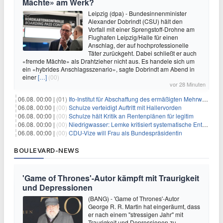
Mächte» am Werk?
Leipzig (dpa) - Bundesinnenminister
Alexander Dobrindt (CSU) hält den
Vorfall mit einer Sprengstoff-Drohne am
Flughafen Leipzig/Halle für einen
Anschlag, der auf hochprofessionelle
Täter zurückgeht. Dabei schließt er auch
«fremde Mächte» als Drahtzieher nicht aus. Es handele sich um
ein «hybrides Anschlagsszenario», sagte Dobrindt am Abend in
einer
[…]
(00)
vor 28 Minuten
06.08. 00:00 |
(01)
Ifo-Institut für Abschaffung des ermäßigten Mehrwertsteuersatzes
06.08. 00:00 |
(00)
Schulze verteidigt Auftritt mit Hallervorden
06.08. 00:00 |
(00)
Schulze hält Kritik an Rentenplänen für legitim
06.08. 00:00 |
(00)
Niedrigwasser: Lemke kritisiert systematische Entwässerung
06.08. 00:00 |
(00)
CDU-Vize will Frau als Bundespräsidentin
BOULEVARD-NEWS
'Game of Thrones'-Autor kämpft mit Traurigkeit
und Depressionen
(BANG) - 'Game of Thrones'-Autor
George R. R. Martin hat eingeräumt, dass
er nach einem "stressigen Jahr" mit
Traurigkeit und Depressionen zu