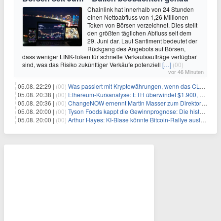
Chainlink hat innerhalb von 24 Stunden
einen Nettoabfluss von 1,26 Millionen
Token von Börsen verzeichnet. Dies stellt
den größten täglichen Abfluss seit dem
29. Juni dar. Laut Santiment bedeutet der
Rückgang des Angebots auf Börsen,
dass weniger LINK-Token für schnelle Verkaufsaufträge verfügbar
sind, was das Risiko zukünftiger Verkäufe potenziell
[…]
(00)
vor 46 Minuten
05.08. 22:29 |
(00)
Was passiert mit Kryptowährungen, wenn das CLARITY-Gesetz diese Woche scheitert? Hougan erklärt
05.08. 20:38 |
(00)
Ethereum-Kursanalyse: ETH überwindet $1.900, aber größere Herausforderungen stehen bevor
05.08. 20:36 |
(00)
ChangeNOW ernennt Martin Masser zum Direktor für strategische Partnerschaften
05.08. 20:00 |
(00)
Tyson Foods kappt die Gewinnprognose: Die historische Rinderkrise will einfach nicht enden
05.08. 20:00 |
(00)
Arthur Hayes: KI-Blase könnte Bitcoin-Rallye auslösen