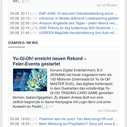
mit
[…]
(00)
vor 10 Minuten
05.08. 23:17 |
(00)
EMF-dVAE: KI reduziert Videobearbeitung durch audio-gesteuerte Bildauswahl um 65%
05.08. 23:10 |
(00)
Influencer in Mexiko während Livestreaming getötet
05.08. 22:30 |
(04)
Amazon-Angebote des Tages – jeden Abend neue Deals zum Stöbern
05.08. 22:15 |
(15)
200€ Prämie für das kostenlose ING Girokonto + gratis Visa + 3,75% Zinsen
05.08. 21:40 |
(00)
UGREEN MagSafe Handyhalterung fürs Auto mit 20 N52-Magneten für 7,96€
GAMING-NEWS
Yu‑Gi‑Oh! erreicht neuen Rekord –
Feier‑Events gestartet
Konami Digital Entertainment, B.V.
(KONAMI) hat heute insgesamt mehr als
100 Millionen Downloads für Yu-Gi-Oh!
MASTER DUEL, das digitale Kartenspiel,
in dem Duellanten das vollständige Yu-
Gi-Oh! TRADING CARD GAME genießen
können, bekanntgegeben. Zu diesem Anlass läuft nun eine
zeitlich begrenzte In-Game-Kampagne mit Login-Boni und einer
Auswahl an Packs
[…]
(00)
vor 5 Stunden
05.08. 19:00 |
(00)
Pokémon wie nie zuvor: Fan-Mod bringt VR und Ego-Perspektive nach Kanto
05.08. 18:30 |
(00)
Mehr Werbung auf PlayStation? Sony soll neue Einnahmequellen prüfen