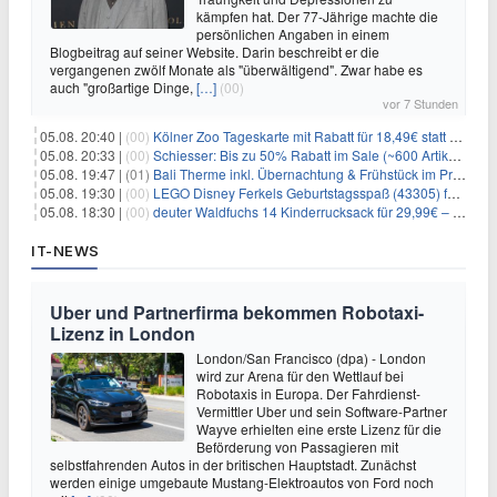
kämpfen hat. Der 77-Jährige machte die
persönlichen Angaben in einem
Blogbeitrag auf seiner Website. Darin beschreibt er die
vergangenen zwölf Monate als "überwältigend". Zwar habe es
auch "großartige Dinge,
[…]
(00)
vor 7 Stunden
05.08. 20:40 |
(00)
Kölner Zoo Tageskarte mit Rabatt für 18,49€ statt 29,50€ – einlösbar bis Dezember
05.08. 20:33 |
(00)
Schiesser: Bis zu 50% Rabatt im Sale (~600 Artikel zur Auswahl)
05.08. 19:47 |
(01)
Bali Therme inkl. Übernachtung & Frühstück im Premium Hotel (Bad Oeynhausen) ab 89€ p.P.
05.08. 19:30 |
(00)
LEGO Disney Ferkels Geburtstagsspaß (43305) für 29,10€
05.08. 18:30 |
(00)
deuter Waldfuchs 14 Kinderrucksack für 29,99€ – Amber-maple
IT-NEWS
Uber und Partnerfirma bekommen Robotaxi-
Lizenz in London
London/San Francisco (dpa) - London
wird zur Arena für den Wettlauf bei
Robotaxis in Europa. Der Fahrdienst-
Vermittler Uber und sein Software-Partner
Wayve erhielten eine erste Lizenz für die
Beförderung von Passagieren mit
selbstfahrenden Autos in der britischen Hauptstadt. Zunächst
werden einige umgebaute Mustang-Elektroautos von Ford noch