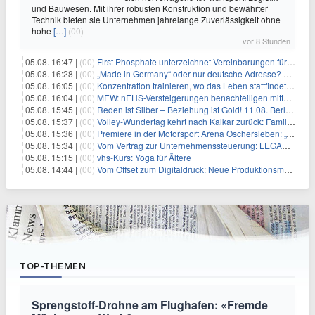
und Bauwesen. Mit ihrer robusten Konstruktion und bewährter
Technik bieten sie Unternehmen jahrelange Zuverlässigkeit ohne
hohe
[…]
(00)
vor 8 Stunden
05.08. 16:47 |
(00)
First Phosphate unterzeichnet Vereinbarungen für nicht zu refundierende Zuwendungen in Höhe von 4,84 Mio. $ von der kanadischen Regierung für Straßeninfrastruktur und Stromübertragungsleitungen
05.08. 16:28 |
(00)
„Made in Germany“ oder nur deutsche Adresse? So erkennen Sie, wo Ihre Leiterplatten wirklich gefertigt werden
05.08. 16:05 |
(00)
Konzentration trainieren, wo das Leben stattfindet: Mobile EEG-Technologie bringt Neurofeedback in den Alltag
05.08. 16:04 |
(00)
MEW: nEHS-Versteigerungen benachteiligen mittelständische Unternehmen
05.08. 15:45 |
(00)
Reden ist Silber – Beziehung ist Gold! 11.08. Berlin – 18:30 Uhr
05.08. 15:37 |
(00)
Volley-Wundertag kehrt nach Kalkar zurück: Familien-Event verbindet Sport und Freizeitpark-Erlebnis
05.08. 15:36 |
(00)
Premiere in der Motorsport Arena Oschersleben: „Tage des Donners – die Börde bebt“ feiert ostdeutsche Fahrzeugkultur
05.08. 15:34 |
(00)
Vom Vertrag zur Unternehmenssteuerung: LEGANTA® stellt neues NIS2-Scoremodell für die Bewertung kritischer Verträge vor
05.08. 15:15 |
(00)
vhs-Kurs: Yoga für Ältere
05.08. 14:44 |
(00)
Vom Offset zum Digitaldruck: Neue Produktionsmodelle für eine Branche im Wandel
TOP-THEMEN
Sprengstoff-Drohne am Flughafen: «Fremde