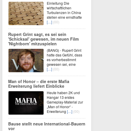
Einleitung Die
wirtschaftlichen
Turbulenzen in China
stellen eine ernsthafte
[…]
(00)
Rupert Grint sagt, es sei sein
'Schicksal' gewesen, im neuen Film
'Nightborn' mitzuspielen
(BANG) - Rupert Grint
hatte das Gefühl, dass
es vorherbestimmt
gewesen sei, eine
[…]
(00)
Man of Honor – die erste Mafia
Erweiterung liefert Einblicke
Heute haben 2K und
Hangar 13 erstes
Gameplay-Material zur
„Man of Honor“ -
Erweiterung
[…]
(00)
Bause stellt neue International-Bauern
vor