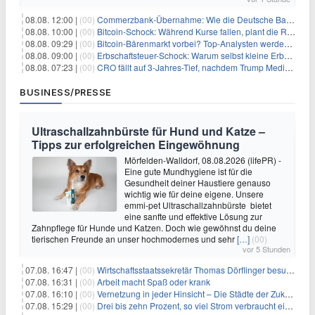
08.08. 12:00 |
(00)
Commerzbank-Übernahme: Wie die Deutsche Bank im Schatten zum großen Gewinner wird
08.08. 10:00 |
(00)
Bitcoin-Schock: Während Kurse fallen, plant die Regierung die Steuer-Bombe
08.08. 09:29 |
(00)
Bitcoin-Bärenmarkt vorbei? Top-Analysten werden optimistisch, aber die Geschichte sagt etwas anderes
08.08. 09:00 |
(00)
Erbschaftsteuer-Schock: Warum selbst kleine Erbschaften den Fiskus Millionen kosten
08.08. 07:23 |
(00)
CRO fällt auf 3-Jahres-Tief, nachdem Trump Media zwei große Crypto.com-Deals storniert
BUSINESS/PRESSE
Ultraschallzahnbürste für Hund und Katze –
Tipps zur erfolgreichen Eingewöhnung
Mörfelden-Walldorf, 08.08.2026 (lifePR) -
Eine gute Mundhygiene ist für die
Gesundheit deiner Haustiere genauso
wichtig wie für deine eigene. Unsere
emmi-pet Ultraschallzahnbürste bietet
eine sanfte und effektive Lösung zur
Zahnpflege für Hunde und Katzen. Doch wie gewöhnst du deine
tierischen Freunde an unser hochmodernes und sehr
[…]
(00)
vor 5 Stunden
07.08. 16:47 |
(00)
Wirtschaftsstaatssekretär Thomas Dörflinger besucht Handwerksbetrieb im Kammerbezirk Freiburg
07.08. 16:31 |
(00)
Arbeit macht Spaß oder krank
07.08. 16:10 |
(00)
Vernetzung in jeder Hinsicht – Die Städte der Zukunft sind grün-blau
07.08. 15:29 |
(00)
Drei bis zehn Prozent, so viel Strom verbraucht ein Aufzug im Gebäude