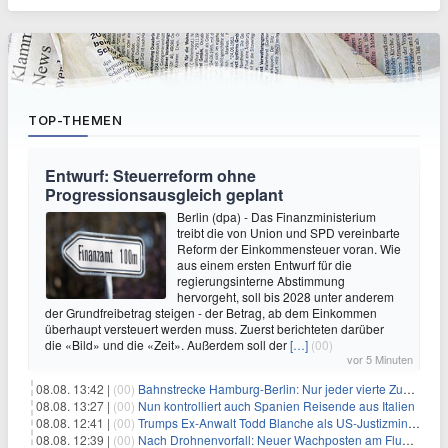
TOP-THEMEN
Entwurf: Steuerreform ohne
Progressionsausgleich geplant
Berlin (dpa) - Das Finanzministerium
treibt die von Union und SPD vereinbarte
Reform der Einkommensteuer voran. Wie
aus einem ersten Entwurf für die
regierungsinterne Abstimmung
hervorgeht, soll bis 2028 unter anderem
der Grundfreibetrag steigen - der Betrag, ab dem Einkommen
überhaupt versteuert werden muss. Zuerst berichteten darüber
die «Bild» und die «Zeit». Außerdem soll der
[…]
(00)
vor 5 Minuten
08.08. 13:42 |
(00)
Bahnstrecke Hamburg-Berlin: Nur jeder vierte Zug pünktlich
08.08. 13:27 |
(00)
Nun kontrolliert auch Spanien Reisende aus Italien
08.08. 12:41 |
(00)
Trumps Ex-Anwalt Todd Blanche als US-Justizminister bestätigt
08.08. 12:39 |
(00)
Nach Drohnenvorfall: Neuer Wachposten am Flughafen