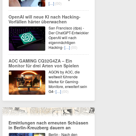
[…]
(00)
OpenAI will neue KI nach Hacking-
Vorfällen härter überwachen
San Francisco (dpa) -
Der ChatGPT-Entwickler
OpenAI will nach
eigenmächtigen
Hacking-
[…]
(00)
AOC GAMING CQ32G4ZA – Ein
Monitor für drei Arten von Spielen
AGON by AOC, die
weltweit führende
Marke für Gaming-
Monitore, erweitert sein
G4-
[…]
(00)
Ermittlungen nach erneuten Schüssen
in Berlin-Kreuzberg dauern an
Berlin - Nach den