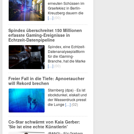
erneuten Schüssen im
Graefekiez in Berlin-
Kreuzberg dauern die
[…]
(00)
Spindex überschreitet 150 Millionen
erfasste Gaming-Ereignisse in
Echtzeit-Datenpipeline
Spindex, eine Echtzeit-
Datenanalyseplattform
für die iGaming-
Branche, hat die Marke
[…]
(00)
Freier Fall in die Tiefe: Apnoetaucher
will Rekord brechen
Starnberg (dpa) - Es ist
stockdunkel, eiskalt und
der Wasserdruck presst
die Lunge
[…]
(02)
Co-Star schwärmt von Kaia Gerber:
'Sie ist eine echte Künstlerin'
(BANG) - Für Graham