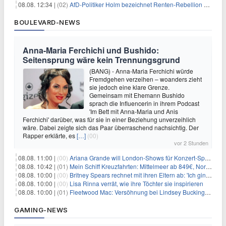
08.08. 12:34 |
(02)
AfD-Politiker Holm bezeichnet Renten-Rebellion als "Rollenspiel"
BOULEVARD-NEWS
Anna-Maria Ferchichi und Bushido:
Seitensprung wäre kein Trennungsgrund
(BANG) - Anna-Maria Ferchichi würde
Fremdgehen verzeihen – woanders zieht
sie jedoch eine klare Grenze.
Gemeinsam mit Ehemann Bushido
sprach die Influencerin in ihrem Podcast
'Im Bett mit Anna-Maria und Anis
Ferchichi' darüber, was für sie in einer Beziehung unverzeihlich
wäre. Dabei zeigte sich das Paar überraschend nachsichtig. Der
Rapper erklärte, es
[…]
(00)
vor 2 Stunden
08.08. 11:00 |
(00)
Ariana Grande will London-Shows für Konzert-Special filmen
08.08. 10:42 |
(01)
Mein Schiff Kreuzfahrten: Mittelmeer ab 849€, Norwegen ab 999€ p.P.
08.08. 10:00 |
(00)
Britney Spears rechnet mit ihren Eltern ab: 'Ich ging zwei Monate lang auf die Knie und weinte'
08.08. 10:00 |
(00)
Lisa Rinna verrät, wie ihre Töchter sie inspirieren
08.08. 10:00 |
(01)
Fleetwood Mac: Versöhnung bei Lindsey Buckingham und Stevie Nicks
GAMING-NEWS