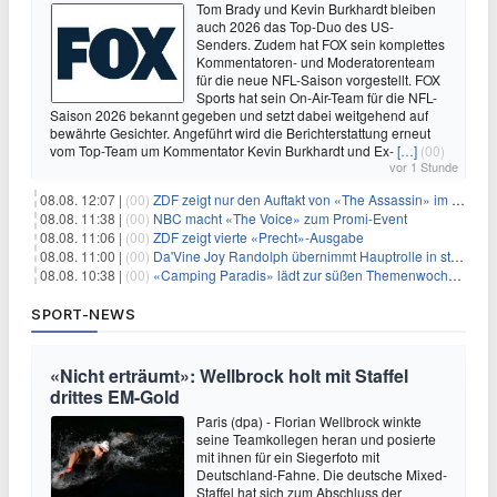
Tom Brady und Kevin Burkhardt bleiben
auch 2026 das Top-Duo des US-
Senders. Zudem hat FOX sein komplettes
Kommentatoren- und Moderatorenteam
für die neue NFL-Saison vorgestellt. FOX
Sports hat sein On-Air-Team für die NFL-
Saison 2026 bekannt gegeben und setzt dabei weitgehend auf
bewährte Gesichter. Angeführt wird die Berichterstattung erneut
vom Top-Team um Kommentator Kevin Burkhardt und Ex-
[…]
(00)
vor 1 Stunde
08.08. 12:07 |
(00)
ZDF zeigt nur den Auftakt von «The Assassin» im Fernsehen
08.08. 11:38 |
(00)
NBC macht «The Voice» zum Promi-Event
08.08. 11:06 |
(00)
ZDF zeigt vierte «Precht»-Ausgabe
08.08. 11:00 |
(00)
Da'Vine Joy Randolph übernimmt Hauptrolle in starbesetzter schwarzer Komödie
08.08. 10:38 |
(00)
«Camping Paradis» lädt zur süßen Themenwoche ein
SPORT-NEWS
«Nicht erträumt»: Wellbrock holt mit Staffel
drittes EM-Gold
Paris (dpa) - Florian Wellbrock winkte
seine Teamkollegen heran und posierte
mit ihnen für ein Siegerfoto mit
Deutschland-Fahne. Die deutsche Mixed-
Staffel hat sich zum Abschluss der