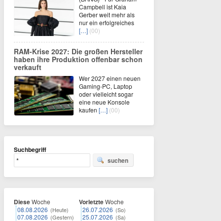
Campbell ist Kaia
Gerber weit mehr als
nur ein erfolgreiches
[…]
(00)
RAM-Krise 2027: Die großen Hersteller
haben ihre Produktion offenbar schon
verkauft
Wer 2027 einen neuen
Gaming-PC, Laptop
oder vielleicht sogar
eine neue Konsole
kaufen
[…]
(00)
Suchbegriff
suchen
Diese
Woche
Vorletzte
Woche
08.08.2026
26.07.2026
(Heute)
(So)
07.08.2026
25.07.2026
(Gestern)
(Sa)