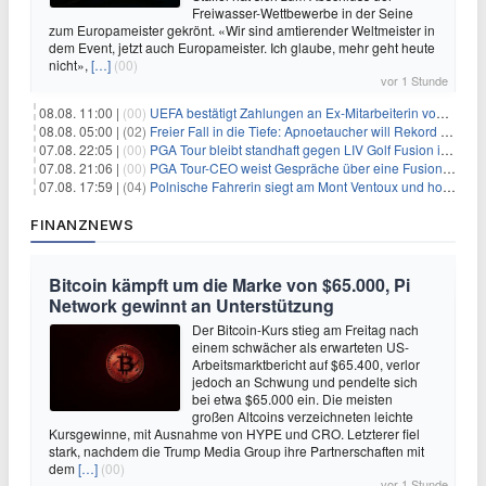
Freiwasser-Wettbewerbe in der Seine
zum Europameister gekrönt. «Wir sind amtierender Weltmeister in
dem Event, jetzt auch Europameister. Ich glaube, mehr geht heute
nicht»,
[…]
(00)
vor 1 Stunde
08.08. 11:00 |
(00)
UEFA bestätigt Zahlungen an Ex-Mitarbeiterin von Infantino
08.08. 05:00 |
(02)
Freier Fall in die Tiefe: Apnoetaucher will Rekord brechen
07.08. 22:05 |
(00)
PGA Tour bleibt standhaft gegen LIV Golf Fusion in einem sich wandelnden Sportumfeld
07.08. 21:06 |
(00)
PGA Tour-CEO weist Gespräche über eine Fusion mit LIV Golf zurück und bekräftigt die Wettbewerbslandschaft
07.08. 17:59 |
(04)
Polnische Fahrerin siegt am Mont Ventoux und holt Tour-Gelb
FINANZNEWS
Bitcoin kämpft um die Marke von $65.000, Pi
Network gewinnt an Unterstützung
Der Bitcoin-Kurs stieg am Freitag nach
einem schwächer als erwarteten US-
Arbeitsmarktbericht auf $65.400, verlor
jedoch an Schwung und pendelte sich
bei etwa $65.000 ein. Die meisten
großen Altcoins verzeichneten leichte
Kursgewinne, mit Ausnahme von HYPE und CRO. Letzterer fiel
stark, nachdem die Trump Media Group ihre Partnerschaften mit
dem
[…]
(00)
vor 1 Stunde