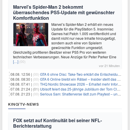
Marvel’s Spider-Man 2 bekommt
überraschendes PS5-Update mit gewünschter
Komfortfunktion
Marvel’s Spider-Man 2 erhält ein neues
Update für die PlayStation 5. Insomniac
Games hat Patch 1.005 veröffentlicht und
damit nicht nur neue Inhalte hinzugefügt,
sondern auch eine von Spielern
gewünschte Funktion umgesetzt.
Gleichzeitig profitieren Besitzer einer PS5 Pro von weiteren
technischen Verbesserungen. Neue Anzüge für Peter Parker Eine
[…]
(00)
vor 21 Minuten
08.08. 12:56 |
(00)
GTA 6 ohne Disc: Take-Two erklärt die Entscheidung für Download-Codes
08.08. 08:30 |
(00)
GTA 6 Online bleibt ein Rätsel – Insider stellt das neue Gerücht klar
08.08. 07:41 |
(00)
THQ Nordic Showcase 2026 – Erhaltet mehr Informationen
07.08. 21:24 |
(01)
Ubisoft feiert das 25-jährige Jubiläum der Tom Clancy’s Ghost Recon-Reihe
07.08. 21:23 |
(00)
Serious Sam: Shatterverse lädt zum Playtest – und erscheint schon bald!
KINO/TV-NEWS
FOX setzt auf Kontinuität bei seiner NFL-
Berichterstattung