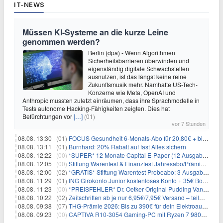
IT-NEWS
Müssen KI-Systeme an die kurze Leine
genommen werden?
Berlin (dpa) - Wenn Algorithmen
Sicherheitsbarrieren überwinden und
eigenständig digitale Schwachstellen
ausnutzen, ist das längst keine reine
Zukunftsmusik mehr. Namhafte US-Tech-
Konzerne wie Meta, OpenAI und
Anthropic mussten zuletzt einräumen, dass ihre Sprachmodelle in
Tests autonome Hacking-Fähigkeiten zeigten. Dies hat
Befürchtungen vor
[…]
(01)
vor 7 Stunden
08.08. 13:30 |
(01)
FOCUS Gesundheit 6-Monats-Abo für 20,80€ + bis zu 20€ Prämie
08.08. 13:11 |
(01)
Burnhard: 20% Rabatt auf fast Alles sichern
08.08. 12:22 |
(00)
*SUPER* 12 Monate Capital E-Paper (12 Ausgaben) für NUR 7€ (statt 80,04€)
08.08. 12:05 |
(00)
Stiftung Warentest & Finanztest Jahresabo/Prämienabo für 35€ + Buchprämie
08.08. 12:00 |
(02)
*GRATIS* Stiftung Warentest Probeabo: 3 Ausgaben gratis im Wert von 25,20€
08.08. 11:29 |
(01)
ING Girokonto Junior kostenloses Konto + 35€ Bonus
08.08. 11:23 |
(00)
*PREISFEHLER* Dr. Oetker Original Pudding Vanille 22er-Pack für 2,97€
08.08. 10:22 |
(02)
Zeitschriften ab je nur 6,95€/7,95€ Versand – teilweise selbstkündigend!
08.08. 09:38 |
(07)
THG-Prämie 2026: Bis zu 390€ für dein Elektroauto mit geld-fuer-eAuto.de
08.08. 09:23 |
(00)
CAPTIVA R10-3054 Gaming-PC mit Ryzen 7 9800X3D und RTX 5080 für 2.599€