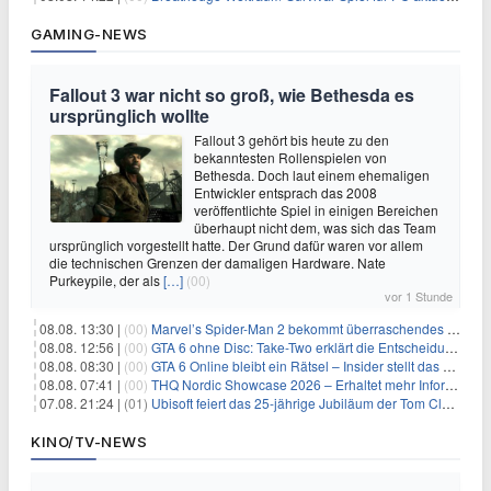
GAMING-NEWS
Fallout 3 war nicht so groß, wie Bethesda es
ursprünglich wollte
Fallout 3 gehört bis heute zu den
bekanntesten Rollenspielen von
Bethesda. Doch laut einem ehemaligen
Entwickler entsprach das 2008
veröffentlichte Spiel in einigen Bereichen
überhaupt nicht dem, was sich das Team
ursprünglich vorgestellt hatte. Der Grund dafür waren vor allem
die technischen Grenzen der damaligen Hardware. Nate
Purkeypile, der als
[…]
(00)
vor 1 Stunde
08.08. 13:30 |
(00)
Marvel’s Spider-Man 2 bekommt überraschendes PS5-Update mit gewünschter Komfortfunktion
08.08. 12:56 |
(00)
GTA 6 ohne Disc: Take-Two erklärt die Entscheidung für Download-Codes
08.08. 08:30 |
(00)
GTA 6 Online bleibt ein Rätsel – Insider stellt das neue Gerücht klar
08.08. 07:41 |
(00)
THQ Nordic Showcase 2026 – Erhaltet mehr Informationen
07.08. 21:24 |
(01)
Ubisoft feiert das 25-jährige Jubiläum der Tom Clancy’s Ghost Recon-Reihe
KINO/TV-NEWS