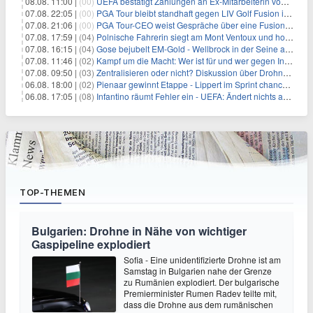
08.08. 11:00 |
(00)
UEFA bestätigt Zahlungen an Ex-Mitarbeiterin von Infantino
07.08. 22:05 |
(00)
PGA Tour bleibt standhaft gegen LIV Golf Fusion in einem sich wandelnden Sportumfeld
07.08. 21:06 |
(00)
PGA Tour-CEO weist Gespräche über eine Fusion mit LIV Golf zurück und bekräftigt die Wettbewerbslandschaft
07.08. 17:59 |
(04)
Polnische Fahrerin siegt am Mont Ventoux und holt Tour-Gelb
07.08. 16:15 |
(04)
Gose bejubelt EM-Gold - Wellbrock in der Seine ausgebremst
07.08. 11:46 |
(02)
Kampf um die Macht: Wer ist für und wer gegen Infantino?
07.08. 09:50 |
(03)
Zentralisieren oder nicht? Diskussion über Drohnenabwehr
06.08. 18:00 |
(02)
Pienaar gewinnt Etappe - Lippert im Sprint chancenlos
06.08. 17:05 |
(08)
Infantino räumt Fehler ein - UEFA: Ändert nichts an Boykott
TOP-THEMEN
Bulgarien: Drohne in Nähe von wichtiger
Gaspipeline explodiert
Sofia - Eine unidentifizierte Drohne ist am
Samstag in Bulgarien nahe der Grenze
zu Rumänien explodiert. Der bulgarische
Premierminister Rumen Radev teilte mit,
dass die Drohne aus dem rumänischen