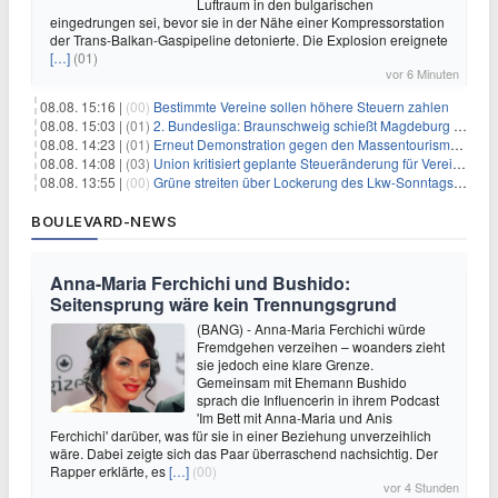
Luftraum in den bulgarischen
eingedrungen sei, bevor sie in der Nähe einer Kompressorstation
der Trans-Balkan-Gaspipeline detonierte. Die Explosion ereignete
[…]
(01)
vor 6 Minuten
08.08. 15:16 |
(00)
Bestimmte Vereine sollen höhere Steuern zahlen
08.08. 15:03 |
(01)
2. Bundesliga: Braunschweig schießt Magdeburg ab
08.08. 14:23 |
(01)
Erneut Demonstration gegen den Massentourismus auf Mallorca
08.08. 14:08 |
(03)
Union kritisiert geplante Steueränderung für Vereine
08.08. 13:55 |
(00)
Grüne streiten über Lockerung des Lkw-Sonntagsfahrverbots
BOULEVARD-NEWS
Anna-Maria Ferchichi und Bushido:
Seitensprung wäre kein Trennungsgrund
(BANG) - Anna-Maria Ferchichi würde
Fremdgehen verzeihen – woanders zieht
sie jedoch eine klare Grenze.
Gemeinsam mit Ehemann Bushido
sprach die Influencerin in ihrem Podcast
'Im Bett mit Anna-Maria und Anis
Ferchichi' darüber, was für sie in einer Beziehung unverzeihlich
wäre. Dabei zeigte sich das Paar überraschend nachsichtig. Der
Rapper erklärte, es
[…]
(00)
vor 4 Stunden