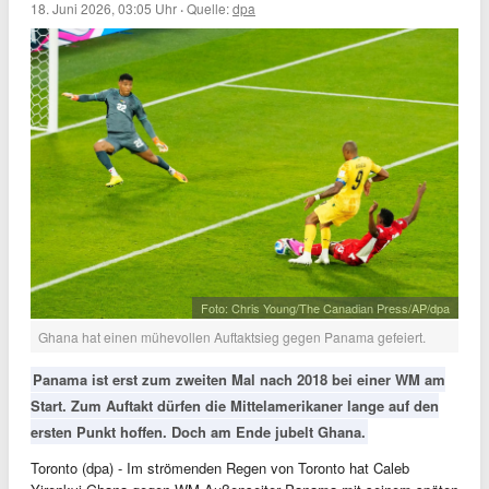
18. Juni 2026, 03:05 Uhr
·
Quelle:
dpa
Foto: Chris Young/The Canadian Press/AP/dpa
Ghana hat einen mühevollen Auftaktsieg gegen Panama gefeiert.
Panama ist erst zum zweiten Mal nach 2018 bei einer WM am
Start. Zum Auftakt dürfen die Mittelamerikaner lange auf den
ersten Punkt hoffen. Doch am Ende jubelt Ghana.
Toronto (dpa) - Im strömenden Regen von Toronto hat Caleb