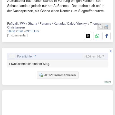
Außenseiter nach einer Stunde in Führung bringen können. Sein
Schuss landete jedoch nur am Außennetz. Das rächte sich tief in
der Nachspielzeit, als Ghana einen Konter zum Siegtreffer nutzte.
Fußball / WM / Ghana / Panama / Kanada / Caleb Yirenkyi / Thomas
Christiansen
18.06.2026
·
03:05 Uhr
[1 Kommentar]
Polarlichter
1
18.06. um 03:17
Etwas schmeichelhafter Sieg.
JETZT kommentieren
forum