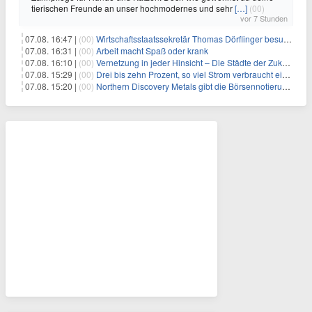
tierischen Freunde an unser hochmodernes und sehr
[…]
(00)
vor 7 Stunden
07.08. 16:47 |
(00)
Wirtschaftsstaatssekretär Thomas Dörflinger besucht Handwerksbetrieb im Kammerbezirk Freiburg
07.08. 16:31 |
(00)
Arbeit macht Spaß oder krank
07.08. 16:10 |
(00)
Vernetzung in jeder Hinsicht – Die Städte der Zukunft sind grün-blau
07.08. 15:29 |
(00)
Drei bis zehn Prozent, so viel Strom verbraucht ein Aufzug im Gebäude
07.08. 15:20 |
(00)
Northern Discovery Metals gibt die Börsennotierung an der Frankfurter Wertpapierbörse bekannt