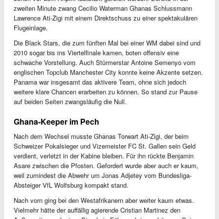
zweiten Minute zwang Cecilio Waterman Ghanas Schlussmann
Lawrence Ati-Zigi mit einem Direktschuss zu einer spektakulären
Flugeinlage.
Die Black Stars, die zum fünften Mal bei einer WM dabei sind und
2010 sogar bis ins Viertelfinale kamen, boten offensiv eine
schwache Vorstellung. Auch Stürmerstar Antoine Semenyo vom
englischen Topclub Manchester City konnte keine Akzente setzen.
Panama war insgesamt das aktivere Team, ohne sich jedoch
weitere klare Chancen erarbeiten zu können. So stand zur Pause
auf beiden Seiten zwangsläufig die Null.
Ghana-Keeper im Pech
Nach dem Wechsel musste Ghanas Torwart Ati-Zigi, der beim
Schweizer Pokalsieger und Vizemeister FC St. Gallen sein Geld
verdient, verletzt in der Kabine bleiben. Für ihn rückte Benjamin
Asare zwischen die Pfosten. Gefordert wurde aber auch er kaum,
weil zumindest die Abwehr um Jonas Adjetey vom Bundesliga-
Absteiger VfL Wolfsburg kompakt stand.
Nach vorn ging bei den Westafrikanern aber weiter kaum etwas.
Vielmehr hätte der auffällig agierende Cristian Martinez den