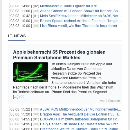
08.08. 14:02 |
(02)
MediaMarkt: 3 Tonie-Figuren für 37€
08.08. 11:00 |
(00)
Ariana Grande will London-Shows für Konzert-Special filmen
08.08. 10:42 |
(01)
Mein Schiff Kreuzfahrten: Mittelmeer ab 849€, Norwegen ab 999€ p.P.
08.08. 10:00 |
(00)
Britney Spears rechnet mit ihren Eltern ab: 'Ich ging zwei Monate lang auf die Knie und weinte'
08.08. 10:00 |
(00)
Lisa Rinna verrät, wie ihre Töchter sie inspirieren
IT-NEWS
Apple beherrscht 65 Prozent des globalen
Premium-Smartphone-Marktes
Im ersten Halbjahr 2026 hat Apple laut
aktuellen Daten von Counterpoint
Research stolze 65 Prozent des
weltweiten Marktes für Premium-
Smartphones erobert. Vor allem die hohe
Nachfrage nach der iPhone 17 Modellreihe trieb das Wachstum
im Berichtszeitraum an. iPhone führt das Premium-Segment
[…]
(00)
vor 2 Stunden
08.08. 15:22 |
(00)
ALBATROS Mülltonnenbox 3er Mülltonnenverkleidung aus Metall für 577,15€
08.08. 15:20 |
(00)
Dragon Age: The Veilguard Deluxe Edition PS5 Rollenspiel für 13,76€
08.08. 14:55 |
(01)
ECO-WORTHY 200W faltbares Solarpanel für Powerstation & Camping für 123,99€
08.08. 14:35 |
(00)
Helly Hansen Off Shore Bag Reisetasche 54 Liter für 29,99€
08.08. 14:22 |
(00)
Breathedge Weltraum-Survival-Spiel für PC aktuell kostenlos bei Steam