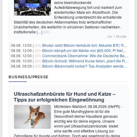
seine beeindruckende
Aufwärtsbewegung fort und markiert zum
wiederholten Male ein Allzeithoch. Die
Entwicklung unterstreicht die anhaltende
Stabilität des deutschen Aktienmarktes trotz wirtschaftlicher
Unsicherheiten, die weiterhin in einzelnen Sektoren nachwirken.
Institutionelle
[…]
(00)
vor 1 Stunde
08.08. 13:55 |
(00)
Bhutan setzt Bitcoin-Verkäufe fort: Aktuelle BTC-Transaktionen
08.08. 12:09 |
(00)
Bitcoin kämpft um die Marke von $65.000, Pi Network gewinnt an Unterstützung
08.08. 12:00 |
(00)
Commerzbank-Übernahme: Wie die Deutsche Bank im Schatten zum großen Gewinner wird
08.08. 10:00 |
(00)
Bitcoin-Schock: Während Kurse fallen, plant die Regierung die Steuer-Bombe
08.08. 09:29 |
(00)
Bitcoin-Bärenmarkt vorbei? Top-Analysten werden optimistisch, aber die Geschichte sagt etwas anderes
BUSINESS/PRESSE
Ultraschallzahnbürste für Hund und Katze –
Tipps zur erfolgreichen Eingewöhnung
Mörfelden-Walldorf, 08.08.2026 (lifePR) -
Eine gute Mundhygiene ist für die
Gesundheit deiner Haustiere genauso
wichtig wie für deine eigene. Unsere
emmi-pet Ultraschallzahnbürste bietet
eine sanfte und effektive Lösung zur
Zahnpflege für Hunde und Katzen. Doch wie gewöhnst du deine