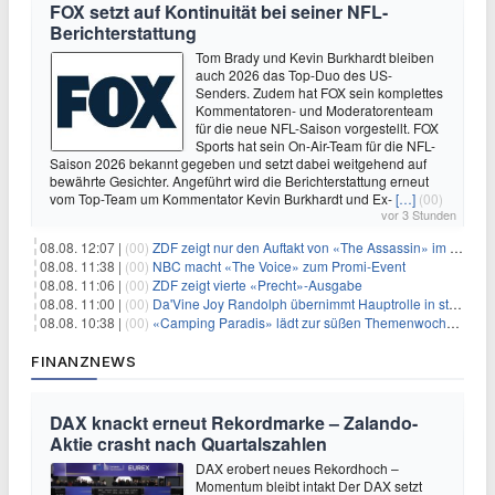
FOX setzt auf Kontinuität bei seiner NFL-
Berichterstattung
Tom Brady und Kevin Burkhardt bleiben
auch 2026 das Top-Duo des US-
Senders. Zudem hat FOX sein komplettes
Kommentatoren- und Moderatorenteam
für die neue NFL-Saison vorgestellt. FOX
Sports hat sein On-Air-Team für die NFL-
Saison 2026 bekannt gegeben und setzt dabei weitgehend auf
bewährte Gesichter. Angeführt wird die Berichterstattung erneut
vom Top-Team um Kommentator Kevin Burkhardt und Ex-
[…]
(00)
vor 3 Stunden
08.08. 12:07 |
(00)
ZDF zeigt nur den Auftakt von «The Assassin» im Fernsehen
08.08. 11:38 |
(00)
NBC macht «The Voice» zum Promi-Event
08.08. 11:06 |
(00)
ZDF zeigt vierte «Precht»-Ausgabe
08.08. 11:00 |
(00)
Da'Vine Joy Randolph übernimmt Hauptrolle in starbesetzter schwarzer Komödie
08.08. 10:38 |
(00)
«Camping Paradis» lädt zur süßen Themenwoche ein
FINANZNEWS
DAX knackt erneut Rekordmarke – Zalando-
Aktie crasht nach Quartalszahlen
DAX erobert neues Rekordhoch –
Momentum bleibt intakt Der DAX setzt