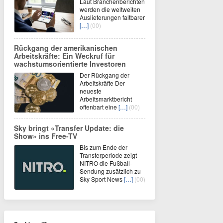
Laut Branchenberichten
werden die weltweiten
Auslieferungen faltbarer
[…]
(00)
Rückgang der amerikanischen
Arbeitskräfte: Ein Weckruf für
wachstumsorientierte Investoren
Der Rückgang der
Arbeitskräfte Der
neueste
Arbeitsmarktbericht
offenbart eine
[…]
(00)
Sky bringt «Transfer Update: die
Show» ins Free-TV
Bis zum Ende der
Transferperiode zeigt
NITRO die Fußball-
Sendung zusätzlich zu
Sky Sport News
[…]
(00)