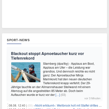
SPORT-NEWS
Blackout stoppt Apnoetaucher kurz vor
Tiefenrekord
Starnberg (dpa/lby) - Applaus am Boot,
Applaus am Ufer – die Leistung war
grandios. Und dennoch reichte es nicht
ganz: Der Apnoetaucher Minja
Marinković hat den neuen deutschen
Tiefenrekord knapp verfehlt. Der 29-
Jährige tauchte an der Allmannshauser Steilwand mit einem
Atemzug auf die angestrebten 85 Meter ab. Doch beim
Auftauchen wurde er kurz vor der
[…]
(03)
vor 3 Minuten
08.08. 12:40 |
(00)
«Nicht erträumt»: Wellbrock holt mit Staffel drittes EM-Gold