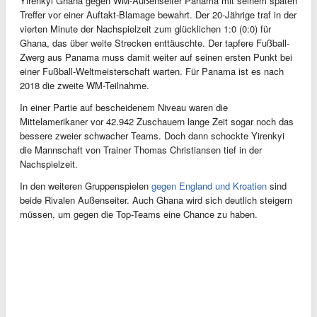
Yirenkyi Ghana gegen WM-Außenseiter Panama mit seinem späten
Treffer vor einer Auftakt-Blamage bewahrt. Der 20-Jährige traf in der
vierten Minute der Nachspielzeit zum glücklichen 1:0 (0:0) für
Ghana, das über weite Strecken enttäuschte. Der tapfere Fußball-
Zwerg aus Panama muss damit weiter auf seinen ersten Punkt bei
einer Fußball-Weltmeisterschaft warten. Für Panama ist es nach
2018 die zweite WM-Teilnahme.
In einer Partie auf bescheidenem Niveau waren die
Mittelamerikaner vor 42.942 Zuschauern lange Zeit sogar noch das
bessere zweier schwacher Teams. Doch dann schockte Yirenkyi
die Mannschaft von Trainer Thomas Christiansen tief in der
Nachspielzeit.
In den weiteren Gruppenspielen
gegen England und Kroatien
sind
beide Rivalen Außenseiter. Auch Ghana wird sich deutlich steigern
müssen, um gegen die Top-Teams eine Chance zu haben.