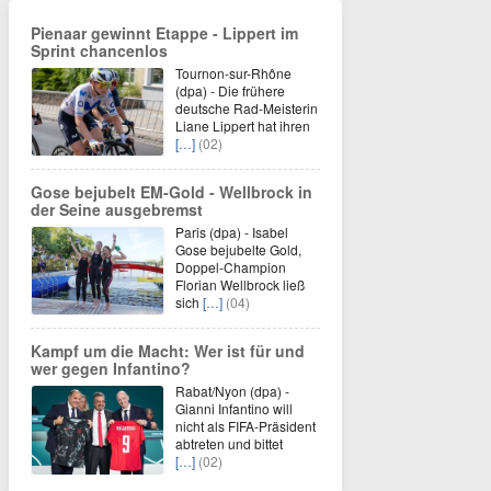
Pienaar gewinnt Etappe - Lippert im
Sprint chancenlos
Tournon-sur-Rhône
(dpa) - Die frühere
deutsche Rad-Meisterin
Liane Lippert hat ihren
[…]
(02)
Gose bejubelt EM-Gold - Wellbrock in
der Seine ausgebremst
Paris (dpa) - Isabel
Gose bejubelte Gold,
Doppel-Champion
Florian Wellbrock ließ
sich
[…]
(04)
Kampf um die Macht: Wer ist für und
wer gegen Infantino?
Rabat/Nyon (dpa) -
Gianni Infantino will
nicht als FIFA-Präsident
abtreten und bittet
[…]
(02)