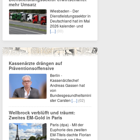
mehr Umsatz
Wiesbaden - Der
Dienstleistungssektor in
Deutschland hat im Mai
2026 kalender- und
[…]
(00)
Kassenärzte drängen auf
Präventionsoffensive
Berlin -
Kassenärztechef
Andreas Gassen hat
von
Bundesgesundheitsmini
ster Carsten
[…]
(02)
Wellbrock verblüfft und träumt:
Zweites EM-Gold in Paris
Paris (dpa) - Mit der
Euphorie des zweiten
EM-Titels dachte Florian
Wellbrock am Ufer