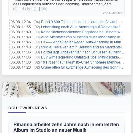
des Ungarischen Verbands der Incoming-Unternehmen, dem
ungarischen
[…]
(00)
vor 4 Minuten
06.08. 12:04 |
(04)
Rund 9.600 Tote allein durch extrem heiße Juni-Woche
06.08. 11:55 |
(02)
Lebenslang nach Auto-Anschlag auf Demonstration in München
06.08. 11:49 |
(00)
Keine flächendeckenden Engpässe bei Mineralwasser
06.08. 11:48 |
(00)
Auto-Attentäter von München muss lebenslang ins Gefängnis
06.08. 11:45 |
(00)
Eil +++ Angeklagter wegen Auto-Anschlag in München zu lebenslanger Haft verurteilt
06.08. 11:43 |
(01)
Studie: Tesla verliert in Deutschland an Marktanteil
06.08. 11:36 |
(03)
Polizei jagt Unbekannten nach Schüssen auf fahrendes Auto
06.08. 11:36 |
(00)
DJV wirft Regierung Untätigkeit bei Matrjoschka-Kampagne vor
06.08. 11:33 |
(02)
19 Prozent auf alles? Ifo-Chef für höhere Mehrwertsteuer
06.08. 11:23 |
(02)
Grüne offen für kurzfristige Aufhebung des Sonntagsfahrverbots
BOULEVARD-NEWS
Rihanna arbeitet zehn Jahre nach ihrem letzten
Album im Studio an neuer Musik