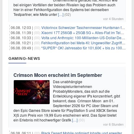
bei einigen Vorfällen der beiden Rivalen lag das Problem auch
hier in einer Fehlkonfiguration des Systems bei demselben
Testpartner, wie Meta unter
[…]
(02)
vor 4 Stunden
06.08. 12:03 |
(00)
Victorinox Schweizer Taschenmesser Huntsman für 32,99€
06.08. 11:39 |
(00)
Xiaomi 17T 256GB + 25GB 5G + Alles-Flat im Telekom-Netz für 9,99€/Monat
06.08. 10:33 |
(00)
Volta und Anthropic: 100-Milliarden-US-Dollar-Deal für KI-Rechenleistung
06.08. 10:21 |
(00)
Fehlkonfiguration bei Meta-KI: Ungewollter Zugriff auf fremde Systeme
06.08. 09:49 |
(00)
*SUPER* OK! Jahresabo für 101,60€ + bis zu 100€ Prämie
GAMING-NEWS
Crimson Moon erscheint im September
Das unabhängige
Videospielunternehmen
ProbablyMonsters, das sich auf die
Entwicklung eigener IPs konzentriert, gibt
bekannt, dass Crimson Moon am 01.
September 2026 für PC über Steam und
den Epic Games Store sowie für PlayStation 5 und XBOX Series
X|S zum Preis von 19,99 Euro erscheinen wird. Das Spiel bietet
ein Erlebnis mit hochwertiger Grafik
[…]
(00)
vor 6 Stunden
06.08. 06:11 |
(00)
Black Desert Mobile optimiert Inhalte und erweitert Treasure Access