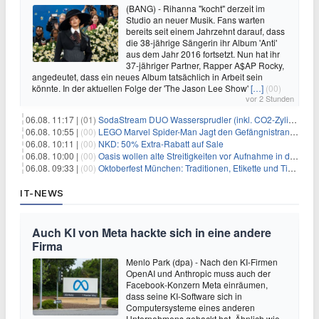
(BANG) - Rihanna "kocht" derzeit im
Studio an neuer Musik. Fans warten
bereits seit einem Jahrzehnt darauf, dass
die 38-jährige Sängerin ihr Album 'Anti'
aus dem Jahr 2016 fortsetzt. Nun hat ihr
37-jähriger Partner, Rapper A$AP Rocky,
angedeutet, dass ein neues Album tatsächlich in Arbeit sein
könnte. In der aktuellen Folge der 'The Jason Lee Show'
[…]
(00)
vor 2 Stunden
06.08. 11:17 |
(01)
SodaStream DUO Wassersprudler (inkl. CO2-Zylinder) für 94€
06.08. 10:55 |
(00)
LEGO Marvel Spider-Man Jagt den Gefängnistransporter (76349) für 32,99€
06.08. 10:11 |
(00)
NKD: 50% Extra-Rabatt auf Sale
06.08. 10:00 |
(00)
Oasis wollen alte Streitigkeiten vor Aufnahme in die Rock and Roll Hall of Fame begraben
06.08. 09:33 |
(00)
Oktoberfest München: Traditionen, Etikette und Tipps für Gäste aus dem In- und Ausland
IT-NEWS
Auch KI von Meta hackte sich in eine andere
Firma
Menlo Park (dpa) - Nach den KI-Firmen
OpenAI und Anthropic muss auch der
Facebook-Konzern Meta einräumen,
dass seine KI-Software sich in
Computersysteme eines anderen
Unternehmens gehackt hat. Ähnlich wie