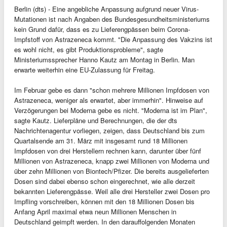
Berlin (dts) - Eine angebliche Anpassung aufgrund neuer Virus-
Mutationen ist nach Angaben des Bundesgesundheitsministeriums
kein Grund dafür, dass es zu Lieferengpässen beim Corona-
Impfstoff von Astrazeneca kommt. "Die Anpassung des Vakzins ist
es wohl nicht, es gibt Produktionsprobleme", sagte
Ministeriumssprecher Hanno Kautz am Montag in Berlin. Man
erwarte weiterhin eine EU-Zulassung für Freitag.
Im Februar gebe es dann "schon mehrere Millionen Impfdosen von
Astrazeneca, weniger als erwartet, aber immerhin". Hinweise auf
Verzögerungen bei Moderna gebe es nicht. "Moderna ist im Plan",
sagte Kautz. Lieferpläne und Berechnungen, die der dts
Nachrichtenagentur vorliegen, zeigen, dass Deutschland bis zum
Quartalsende am 31. März mit insgesamt rund 18 Millionen
Impfdosen von drei Herstellern rechnen kann, darunter über fünf
Millionen von Astrazeneca, knapp zwei Millionen von Moderna und
über zehn Millionen von Biontech/Pfizer. Die bereits ausgelieferten
Dosen sind dabei ebenso schon eingerechnet, wie alle derzeit
bekannten Lieferengpässe. Weil alle drei Hersteller zwei Dosen pro
Impfling vorschreiben, können mit den 18 Millionen Dosen bis
Anfang April maximal etwa neun Millionen Menschen in
Deutschland geimpft werden. In den darauffolgenden Monaten