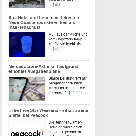
[…]
(03)
Aus Holz- und Lebensmittelresten:
Neue Quantenpunkte wirken als
Insektenschutz
Müll aus der Küche und
vom Sägewerk taugt
künftig vielleicht als
[…]
(00)
MercadoLibre-Aktie fällt aufgrund
erhöhter Ausgabenpläne
Starke Leistung trifft auf
Ausgabenbedenken
MercadoLibre Inc., die
führende E-
[…]
(00)
«The Five Star Weekend» erhält zweite
Staffel bei Peacock
Die Jennifer-Garner-
Serie entwickelt sich
zum erfolgreichsten