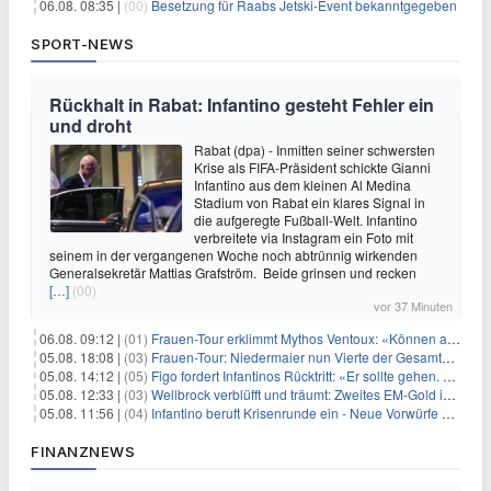
06.08. 08:35 |
(00)
Besetzung für Raabs Jetski-Event bekanntgegeben
SPORT-NEWS
Rückhalt in Rabat: Infantino gesteht Fehler ein
und droht
Rabat (dpa) - Inmitten seiner schwersten
Krise als FIFA-Präsident schickte Gianni
Infantino aus dem kleinen Al Medina
Stadium von Rabat ein klares Signal in
die aufgeregte Fußball-Welt. Infantino
verbreitete via Instagram ein Foto mit
seinem in der vergangenen Woche noch abtrünnig wirkenden
Generalsekretär Mattias Grafström. Beide grinsen und recken
[…]
(00)
vor 37 Minuten
06.08. 09:12 |
(01)
Frauen-Tour erklimmt Mythos Ventoux: «Können alles schaffen»
05.08. 18:08 |
(03)
Frauen-Tour: Niedermaier nun Vierte der Gesamtwertung
05.08. 14:12 |
(05)
Figo fordert Infantinos Rücktritt: «Er sollte gehen. Jetzt»
05.08. 12:33 |
(03)
Wellbrock verblüfft und träumt: Zweites EM-Gold in Paris
05.08. 11:56 |
(04)
Infantino beruft Krisenrunde ein - Neue Vorwürfe gegen FIFA
FINANZNEWS