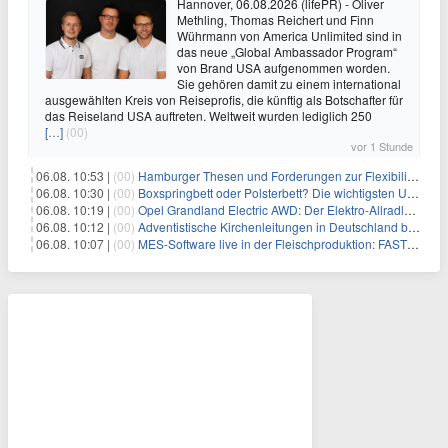
Hannover, 06.08.2026 (lifePR) - Oliver
Methling, Thomas Reichert und Finn
Wührmann von America Unlimited sind in
das neue „Global Ambassador Program“
von Brand USA aufgenommen worden.
Sie gehören damit zu einem international
ausgewählten Kreis von Reiseprofis, die künftig als Botschafter für
das Reiseland USA auftreten. Weltweit wurden lediglich 250
[…]
(00)
vor 1 Stunde
06.08. 10:53 |
(00)
Hamburger Thesen und Forderungen zur Flexibilisierung der Arbeitszeit
06.08. 10:30 |
(00)
Boxspringbett oder Polsterbett? Die wichtigsten Unterschiede im Überblick
06.08. 10:19 |
(00)
Opel Grandland Electric AWD: Der Elektro-Allradler als zugkräftiges Wohnwagen-Gespann
06.08. 10:12 |
(00)
Adventistische Kirchenleitungen in Deutschland bekräftigen ihre „Stellungnahme zur gesellschaftlichen Situation“
06.08. 10:07 |
(00)
MES-Software live in der Fleischproduktion: FASTEC 4 PRO steigert OEE und spart bei Goldschmaus zwei Schichten pro Woche