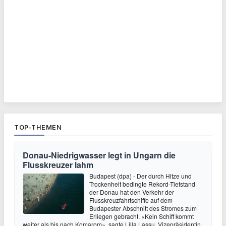
TOP-THEMEN
Donau-Niedrigwasser legt in Ungarn die
Flusskreuzer lahm
Budapest (dpa) - Der durch Hitze und
Trockenheit bedingte Rekord-Tiefstand
der Donau hat den Verkehr der
Flusskreuzfahrtschiffe auf dem
Budapester Abschnitt des Stromes zum
Erliegen gebracht. «Kein Schiff kommt
weiter als bis nach Komarom», sagte Lilla Lassu, Vizepräsidentin