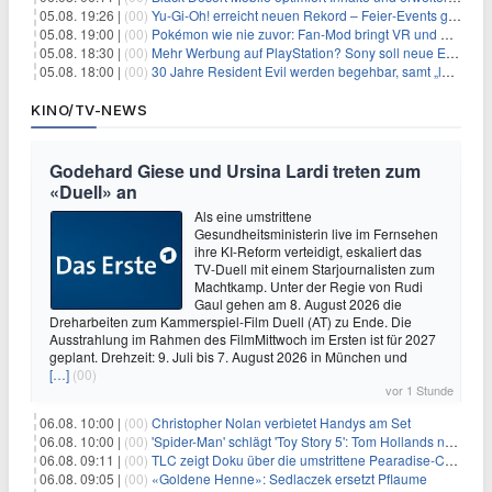
05.08. 19:26 |
(00)
Yu‑Gi‑Oh! erreicht neuen Rekord – Feier‑Events gestartet
05.08. 19:00 |
(00)
Pokémon wie nie zuvor: Fan-Mod bringt VR und Ego-Perspektive nach Kanto
05.08. 18:30 |
(00)
Mehr Werbung auf PlayStation? Sony soll neue Einnahmequellen prüfen
05.08. 18:00 |
(00)
30 Jahre Resident Evil werden begehbar, samt „lebensgroßem Leon“
KINO/TV-NEWS
Godehard Giese und Ursina Lardi treten zum
«Duell» an
Als eine umstrittene
Gesundheitsministerin live im Fernsehen
ihre KI-Reform verteidigt, eskaliert das
TV-Duell mit einem Starjournalisten zum
Machtkamp. Unter der Regie von Rudi
Gaul gehen am 8. August 2026 die
Dreharbeiten zum Kammerspiel-Film Duell (AT) zu Ende. Die
Ausstrahlung im Rahmen des FilmMittwoch im Ersten ist für 2027
geplant. Drehzeit: 9. Juli bis 7. August 2026 in München und
[…]
(00)
vor 1 Stunde
06.08. 10:00 |
(00)
Christopher Nolan verbietet Handys am Set
06.08. 10:00 |
(00)
'Spider-Man' schlägt 'Toy Story 5': Tom Hollands neuer Film bricht alle Rekorde
06.08. 09:11 |
(00)
TLC zeigt Doku über die umstrittene Pearadise-Community
06.08. 09:05 |
(00)
«Goldene Henne»: Sedlaczek ersetzt Pflaume