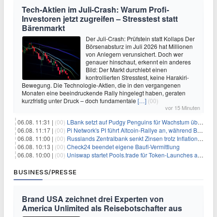
Tech-Aktien im Juli-Crash: Warum Profi-
Investoren jetzt zugreifen – Stresstest statt
Bärenmarkt
Der Juli-Crash: Prüfstein statt Kollaps Der
Börsenabsturz im Juli 2026 hat Millionen
von Anlegern verunsichert. Doch wer
genauer hinschaut, erkennt ein anderes
Bild: Der Markt durchlebt einen
kontrollierten Stresstest, keine Harakiri-
Bewegung. Die Technologie-Aktien, die in den vergangenen
Monaten eine beeindruckende Rally hingelegt haben, geraten
kurzfristig unter Druck – doch fundamentale
[…]
(00)
vor 15 Minuten
06.08. 11:31 |
(00)
LBank setzt auf Pudgy Penguins für Wachstum über den Handel hinaus
06.08. 11:17 |
(00)
Pi Network's PI führt Altcoin-Rallye an, während Bitcoin $65.000 anpeilt
06.08. 11:00 |
(00)
Russlands Zentralbank senkt Zinsen trotz Inflations-Schock – ein riskantes Spiel
06.08. 10:13 |
(00)
Check24 beendet eigene Baufi-Vermittlung
06.08. 10:00 |
(00)
Uniswap startet Pools.trade für Token-Launches auf Robinhood Chain
BUSINESS/PRESSE
Brand USA zeichnet drei Experten von
America Unlimited als Reisebotschafter aus