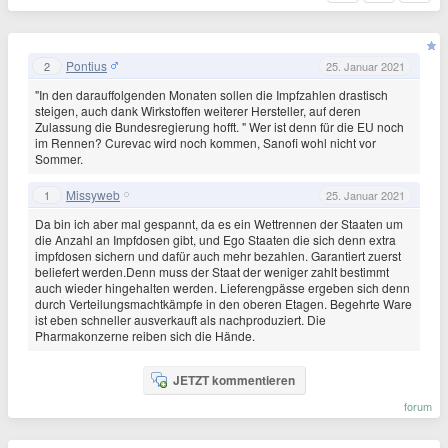
Pontius
2
25. Januar 2021
"In den darauffolgenden Monaten sollen die Impfzahlen drastisch
steigen, auch dank Wirkstoffen weiterer Hersteller, auf deren
Zulassung die Bundesregierung hofft. " Wer ist denn für die EU noch
im Rennen? Curevac wird noch kommen, Sanofi wohl nicht vor
Sommer.
Missyweb
1
25. Januar 2021
Da bin ich aber mal gespannt, da es ein Wettrennen der Staaten um
die Anzahl an Impfdosen gibt, und Ego Staaten die sich denn extra
impfdosen sichern und dafür auch mehr bezahlen. Garantiert zuerst
beliefert werden.Denn muss der Staat der weniger zahlt bestimmt
auch wieder hingehalten werden. Lieferengpässe ergeben sich denn
durch Verteilungsmachtkämpfe in den oberen Etagen. Begehrte Ware
ist eben schneller ausverkauft als nachproduziert. Die
Pharmakonzerne reiben sich die Hände.
JETZT kommentieren
forum