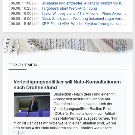
06.08. 17:00 |
(00)
Schlanker und effizienter: Allianz schrumpft Vorstand auf 8 Köpfe – das steckt dahinter
06.08. 16:25 |
(00)
Targobank plant Wero-Anbindung
06.08. 16:00 |
(00)
Taylor Wimpey startet 41,9 Millionen Pfund Aktienrückkauf – was Anleger wissen müssen
06.08. 16:00 |
(00)
Diese Sparkassen-Werbung bekommt sogar von der Konkurrenz Lob
06.08. 15:45 |
(00)
XRP, PI und ADA: Welche Kryptowährung hat das größte Potenzial im nächsten Bullenmarkt?
TOP-THEMEN
Verteidigungspolitiker will Nato-Konsultationen
nach Drohnenfund
Düsseldorf - Nach dem Fund einer mit
Sprengstoff bestückten Drohne am
Flughafen Halle/Leipzig hat sich der
Verteidigungspolitiker Bastian Ernst
(CDU) für Konsultationen nach Artikel 4
des Nato-Vertrags ausgesprochen. "Für
mich ist klar, dass wir mittlerweile in einer Situation sind, wo wir
den Artikel 4 der Nato aktivieren sollten - ähnlich wie unsere
[…]
(00)