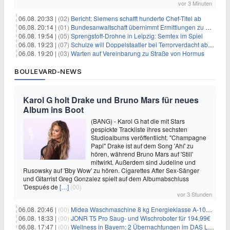
vor 3 Minuten
06.08. 20:33 |
(02)
Bericht: Siemens schafft hunderte Chef-Titel ab
06.08. 20:14 |
(01)
Bundesanwaltschaft übernimmt Ermittlungen zu Drohnenvorfall
06.08. 19:54 |
(05)
Sprengstoff-Drohne in Leipzig: Semtex im Spiel
06.08. 19:23 |
(07)
Schulze will Doppelstaatler bei Terrorverdacht abschieben
06.08. 19:20 |
(03)
Warten auf Vereinbarung zu Straße von Hormus
BOULEVARD-NEWS
Karol G holt Drake und Bruno Mars für neues
Album ins Boot
(BANG) - Karol G hat die mit Stars
gespickte Trackliste ihres sechsten
Studioalbums veröffentlicht. "Champagne
Papi" Drake ist auf dem Song 'Ahí' zu
hören, während Bruno Mars auf 'Still'
mitwirkt. Außerdem sind Judeline und
Rusowsky auf 'Bby Wow' zu hören. Cigarettes After Sex-Sänger
und Gitarrist Greg Gonzalez spielt auf dem Albumabschluss
'Después de
[…]
(00)
vor 3 Stunden
06.08. 20:46 |
(00)
Midea Waschmaschine 8 kg Energieklasse A-10% 1400 U/Min für 289,97€
06.08. 18:33 |
(00)
JONR T5 Pro Saug- und Wischroboter für 194,99€
06.08. 17:47 |
(00)
Wellness in Bayern: 2 Übernachtungen im DAS LUDWIG Sports Resort inkl. HP + Wellness ab 174€ p.P.