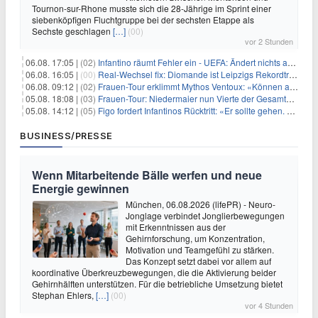
Tournon-sur-Rhone musste sich die 28-Jährige im Sprint einer
siebenköpfigen Fluchtgruppe bei der sechsten Etappe als
Sechste geschlagen
[…]
(00)
vor 2 Stunden
06.08. 17:05 |
(02)
Infantino räumt Fehler ein - UEFA: Ändert nichts an Boykott
06.08. 16:05 |
(00)
Real-Wechsel fix: Diomande ist Leipzigs Rekordtransfer
06.08. 09:12 |
(02)
Frauen-Tour erklimmt Mythos Ventoux: «Können alles schaffen»
05.08. 18:08 |
(03)
Frauen-Tour: Niedermaier nun Vierte der Gesamtwertung
05.08. 14:12 |
(05)
Figo fordert Infantinos Rücktritt: «Er sollte gehen. Jetzt»
BUSINESS/PRESSE
Wenn Mitarbeitende Bälle werfen und neue
Energie gewinnen
München, 06.08.2026 (lifePR) - Neuro-
Jonglage verbindet Jonglierbewegungen
mit Erkenntnissen aus der
Gehirnforschung, um Konzentration,
Motivation und Teamgefühl zu stärken.
Das Konzept setzt dabei vor allem auf
koordinative Überkreuzbewegungen, die die Aktivierung beider
Gehirnhälften unterstützen. Für die betriebliche Umsetzung bietet
Stephan Ehlers,
[…]
(00)
vor 4 Stunden