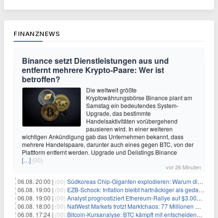
FINANZNEWS
Binance setzt Dienstleistungen aus und
entfernt mehrere Krypto-Paare: Wer ist
betroffen?
Die weltweit größte
Kryptowährungsbörse Binance plant am
Samstag ein bedeutendes System-
Upgrade, das bestimmte
Handelsaktivitäten vorübergehend
pausieren wird. In einer weiteren
wichtigen Ankündigung gab das Unternehmen bekannt, dass
mehrere Handelspaare, darunter auch eines gegen BTC, von der
Plattform entfernt werden. Upgrade und Delistings Binance
[…]
(00)
vor 26 Minuten
06.08. 20:00 |
(00)
Südkoreas Chip-Giganten explodieren: Warum dieser Rekord-Tag die KI-Branche erschüttert
06.08. 19:00 |
(00)
EZB-Schock: Inflation bleibt hartnäckiger als gedacht – 2027 wird zum kritischen Test
06.08. 19:00 |
(00)
Analyst prognostiziert Ethereum-Rallye auf $3.000 nach entscheidendem On-Chain-Ausbruch
06.08. 18:00 |
(00)
NatWest Markets trotzt Marktchaos: 77 Millionen Pfund Gewinn im ersten Halbjahr
06.08. 17:24 |
(00)
Bitcoin-Kursanalyse: BTC kämpft mit entscheidender $65K-Hürde, während sich ein Liquidationscluster aufbaut