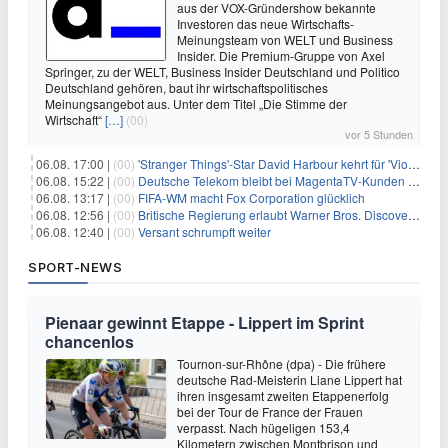
aus der VOX-Gründershow bekannte
Investoren das neue Wirtschafts-
Meinungsteam von WELT und Business
Insider. Die Premium-Gruppe von Axel
Springer, zu der WELT, Business Insider Deutschland und Politico
Deutschland gehören, baut ihr wirtschaftspolitisches
Meinungsangebot aus. Unter dem Titel „Die Stimme der
Wirtschaft“
[…]
(00)
vor 5 Stunden
06.08. 17:00 |
(00)
'Stranger Things'-Star David Harbour kehrt für 'Violent Night 2' zurück – Kristen Bell stößt zur Besetzung
06.08. 15:22 |
(00)
Deutsche Telekom bleibt bei MagentaTV-Kunden vage
06.08. 13:17 |
(00)
FIFA-WM macht Fox Corporation glücklich
06.08. 12:56 |
(00)
Britische Regierung erlaubt Warner Bros. Discovery-Übernahme
06.08. 12:40 |
(00)
Versant schrumpft weiter
SPORT-NEWS
Pienaar gewinnt Etappe - Lippert im Sprint
chancenlos
Tournon-sur-Rhône (dpa) - Die frühere
deutsche Rad-Meisterin Liane Lippert hat
ihren insgesamt zweiten Etappenerfolg
bei der Tour de France der Frauen
verpasst. Nach hügeligen 153,4
Kilometern zwischen Montbrison und