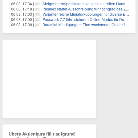
06.08. 17:34 |
(00)
Steigende Adipositasrate zeigt strukturellen Handlungsbedarf bei der Ernährung schulpflichtiger Kinder
06.08. 17:18 |
(00)
Pasinex startet Ausschreibung für hochgradiges Zinksulfidkonzentrat mit Germanium- und Silbergehalten und stellt ein Betriebsupdate bereit
06.08. 17:03 |
(00)
Variantenreiche Miniaturkupplungen für diverse Einsatzbereiche
06.08. 17:00 |
(00)
Passwork 7.7 führt sicheren Offline-Modus für Desktop- und Mobile-Apps ein
06.08. 17:00 |
(00)
Bauteilabkündigungen: Eine wachsende Gefahr für industrielle Elektroniksysteme
Ubers Aktienkurs fällt aufgrund