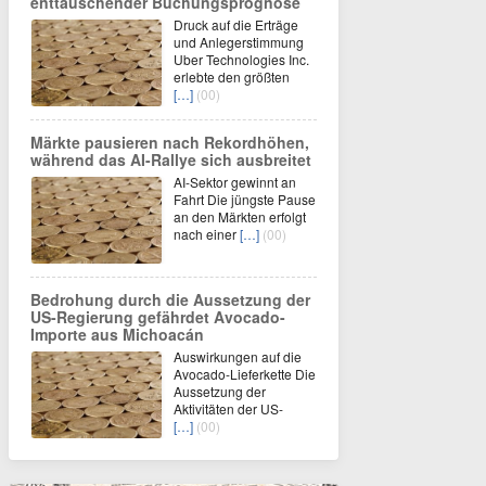
enttäuschender Buchungsprognose
Druck auf die Erträge
und Anlegerstimmung
Uber Technologies Inc.
erlebte den größten
[…]
(00)
Märkte pausieren nach Rekordhöhen,
während das AI-Rallye sich ausbreitet
AI-Sektor gewinnt an
Fahrt Die jüngste Pause
an den Märkten erfolgt
nach einer
[…]
(00)
Bedrohung durch die Aussetzung der
US-Regierung gefährdet Avocado-
Importe aus Michoacán
Auswirkungen auf die
Avocado-Lieferkette Die
Aussetzung der
Aktivitäten der US-
[…]
(00)