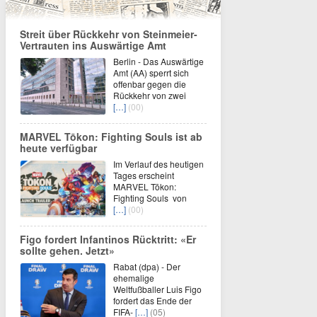
Streit über Rückkehr von Steinmeier-
Vertrauten ins Auswärtige Amt
Berlin - Das Auswärtige
Amt (AA) sperrt sich
offenbar gegen die
Rückkehr von zwei
[…]
(00)
MARVEL Tōkon: Fighting Souls ist ab
heute verfügbar
Im Verlauf des heutigen
Tages erscheint
MARVEL Tōkon:
Fighting Souls von
[…]
(00)
Figo fordert Infantinos Rücktritt: «Er
sollte gehen. Jetzt»
Rabat (dpa) - Der
ehemalige
Weltfußballer Luis Figo
fordert das Ende der
FIFA-
[…]
(05)