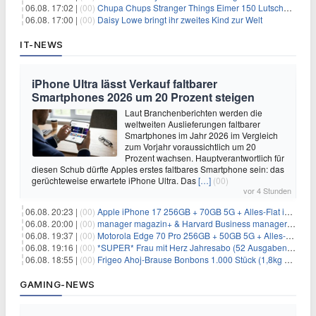
06.08. 17:02 |
(00)
Chupa Chups Stranger Things Eimer 150 Lutscher für 21,95€
06.08. 17:00 |
(00)
Daisy Lowe bringt ihr zweites Kind zur Welt
IT-NEWS
iPhone Ultra lässt Verkauf faltbarer
Smartphones 2026 um 20 Prozent steigen
Laut Branchenberichten werden die
weltweiten Auslieferungen faltbarer
Smartphones im Jahr 2026 im Vergleich
zum Vorjahr voraussichtlich um 20
Prozent wachsen. Hauptverantwortlich für
diesen Schub dürfte Apples erstes faltbares Smartphone sein: das
gerüchteweise erwartete iPhone Ultra. Das
[…]
(00)
vor 4 Stunden
06.08. 20:23 |
(00)
Apple iPhone 17 256GB + 70GB 5G + Alles-Flat im Vodafone-Netz für 34,99€/Monat – eff. 4,65€/Monat
06.08. 20:00 |
(00)
manager magazin+ & Harvard Business manager+ Digital-Kombi-Abo 1 Monat kostenlos
06.08. 19:37 |
(00)
Motorola Edge 70 Pro 256GB + 50GB 5G + Alles-Flat im Vodafone-Netz für 19,99€/Monat – eff. 0,61€/Monat
06.08. 19:16 |
(00)
*SUPER* Frau mit Herz Jahresabo (52 Ausgaben) für 161,40€ + bis zu 150€ Prämie
06.08. 18:55 |
(00)
Frigeo Ahoj-Brause Bonbons 1.000 Stück (1,8kg Eimer) für 6,29€
GAMING-NEWS