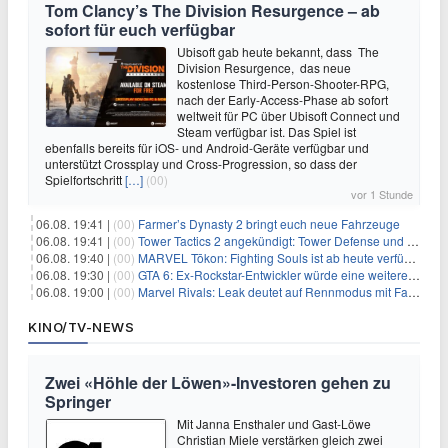
Tom Clancy’s The Division Resurgence – ab
sofort für euch verfügbar
Ubisoft gab heute bekannt, dass The
Division Resurgence, das neue
kostenlose Third-Person-Shooter-RPG,
nach der Early-Access-Phase ab sofort
weltweit für PC über Ubisoft Connect und
Steam verfügbar ist. Das Spiel ist
ebenfalls bereits für iOS- und Android-Geräte verfügbar und
unterstützt Crossplay und Cross-Progression, so dass der
Spielfortschritt
[…]
(00)
vor 1 Stunde
06.08. 19:41 |
(00)
Farmer’s Dynasty 2 bringt euch neue Fahrzeuge
06.08. 19:41 |
(00)
Tower Tactics 2 angekündigt: Tower Defense und Deckbuilding Kombo kehrt zurück
06.08. 19:40 |
(00)
MARVEL Tōkon: Fighting Souls ist ab heute verfügbar
06.08. 19:30 |
(00)
GTA 6: Ex-Rockstar-Entwickler würde eine weitere Verschiebung nicht überraschen
06.08. 19:00 |
(00)
Marvel Rivals: Leak deutet auf Rennmodus mit Fahrzeugen hin
KINO/TV-NEWS
Zwei «Höhle der Löwen»-Investoren gehen zu
Springer
Mit Janna Ensthaler und Gast-Löwe
Christian Miele verstärken gleich zwei