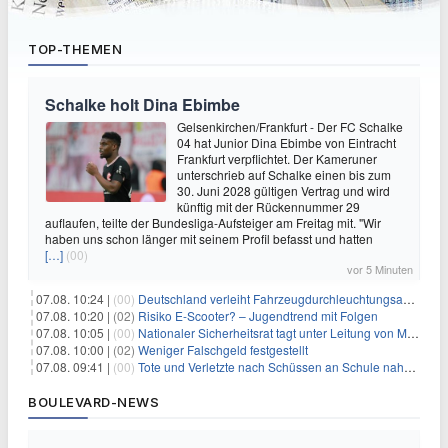
TOP-THEMEN
Schalke holt Dina Ebimbe
Gelsenkirchen/Frankfurt - Der FC Schalke
04 hat Junior Dina Ebimbe von Eintracht
Frankfurt verpflichtet. Der Kameruner
unterschrieb auf Schalke einen bis zum
30. Juni 2028 gültigen Vertrag und wird
künftig mit der Rückennummer 29
auflaufen, teilte der Bundesliga-Aufsteiger am Freitag mit. "Wir
haben uns schon länger mit seinem Profil befasst und hatten
[…]
(00)
vor 5 Minuten
07.08. 10:24 |
(00)
Deutschland verleiht Fahrzeugdurchleuchtungsanlagen an Israel
07.08. 10:20 |
(02)
Risiko E-Scooter? – Jugendtrend mit Folgen
07.08. 10:05 |
(00)
Nationaler Sicherheitsrat tagt unter Leitung von Merz
07.08. 10:00 |
(02)
Weniger Falschgeld festgestellt
07.08. 09:41 |
(00)
Tote und Verletzte nach Schüssen an Schule nahe Bangkok
BOULEVARD-NEWS