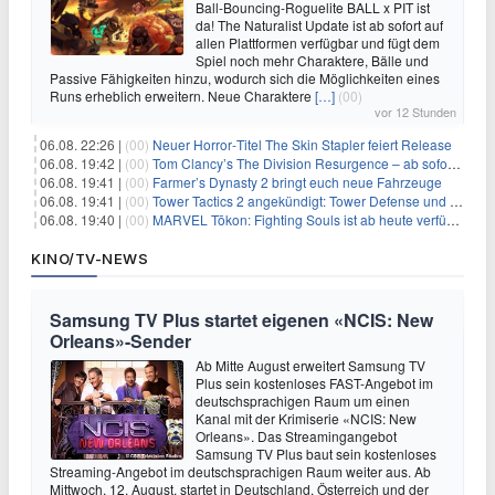
Ball-Bouncing-Roguelite BALL x PIT ist
da! The Naturalist Update ist ab sofort auf
allen Plattformen verfügbar und fügt dem
Spiel noch mehr Charaktere, Bälle und
Passive Fähigkeiten hinzu, wodurch sich die Möglichkeiten eines
Runs erheblich erweitern. Neue Charaktere
[…]
(00)
vor 12 Stunden
06.08. 22:26 |
(00)
Neuer Horror‑Titel The Skin Stapler feiert Release
06.08. 19:42 |
(00)
Tom Clancy’s The Division Resurgence – ab sofort für euch verfügbar
06.08. 19:41 |
(00)
Farmer’s Dynasty 2 bringt euch neue Fahrzeuge
06.08. 19:41 |
(00)
Tower Tactics 2 angekündigt: Tower Defense und Deckbuilding Kombo kehrt zurück
06.08. 19:40 |
(00)
MARVEL Tōkon: Fighting Souls ist ab heute verfügbar
KINO/TV-NEWS
Samsung TV Plus startet eigenen «NCIS: New
Orleans»-Sender
Ab Mitte August erweitert Samsung TV
Plus sein kostenloses FAST-Angebot im
deutschsprachigen Raum um einen
Kanal mit der Krimiserie «NCIS: New
Orleans». Das Streamingangebot
Samsung TV Plus baut sein kostenloses
Streaming-Angebot im deutschsprachigen Raum weiter aus. Ab
Mittwoch, 12. August, startet in Deutschland, Österreich und der