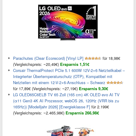
Parachutes (Clear Ecorecord) [Vinyl LP]
für 18,98€
(Vergleichspreis: ~20,49€)
Ersparnis 1,51€
Corsair ThermalProtect PCIe 5.1 600W 12V-2×6 Netzteilkabel –
Integrierter Übertemperaturschutz (OTP), Kompatibel mit
Netzteilen mit einem 12-V-2×6-Anschluss – Schwarz
für 17,89€ (Vergleichspreis: ~27,19€)
Ersparnis 9,30€
LG OLED65C6ELB TV 65 Zoll (165 cm) 4K OLED evo AI TV
(α11 Gen3 4K AI Prozessor, webOS 26, 120Hz (VRR bis zu
165Hz)) [Modelljahr 2026] [Energieklasse F]
für 2.199€
(Vergleichspreis: ~2.465,98€)
Ersparnis 266,98€