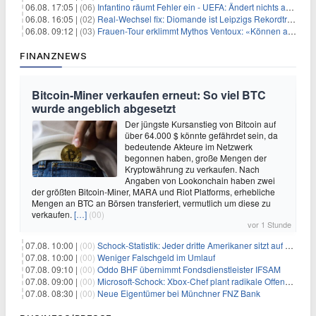
06.08. 17:05 |
(06)
Infantino räumt Fehler ein - UEFA: Ändert nichts an Boykott
06.08. 16:05 |
(02)
Real-Wechsel fix: Diomande ist Leipzigs Rekordtransfer
06.08. 09:12 |
(03)
Frauen-Tour erklimmt Mythos Ventoux: «Können alles schaffen»
FINANZNEWS
Bitcoin-Miner verkaufen erneut: So viel BTC
wurde angeblich abgesetzt
Der jüngste Kursanstieg von Bitcoin auf
über 64.000 $ könnte gefährdet sein, da
bedeutende Akteure im Netzwerk
begonnen haben, große Mengen der
Kryptowährung zu verkaufen. Nach
Angaben von Lookonchain haben zwei
der größten Bitcoin-Miner, MARA und Riot Platforms, erhebliche
Mengen an BTC an Börsen transferiert, vermutlich um diese zu
verkaufen.
[…]
(00)
vor 1 Stunde
07.08. 10:00 |
(00)
Schock-Statistik: Jeder dritte Amerikaner sitzt auf dem Trockenen – warum Sparen zur Luxus-Aktivität wird
07.08. 10:00 |
(00)
Weniger Falschgeld im Umlauf
07.08. 09:10 |
(00)
Oddo BHF übernimmt Fondsdienstleister IFSAM
07.08. 09:00 |
(00)
Microsoft-Schock: Xbox-Chef plant radikale Offensive – Gewinnmarge bis 2030 verdoppelt?
07.08. 08:30 |
(00)
Neue Eigentümer bei Münchner FNZ Bank