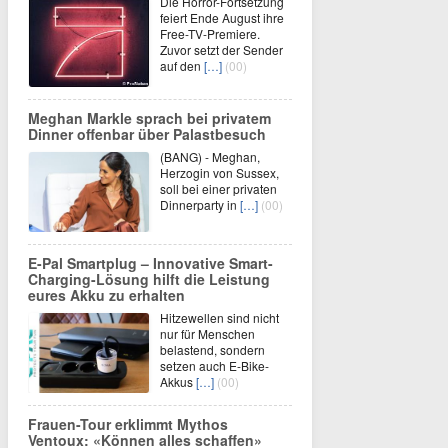
Die Horror-Fortsetzung
feiert Ende August ihre
Free-TV-Premiere.
Zuvor setzt der Sender
auf den
[…]
(00)
Meghan Markle sprach bei privatem
Dinner offenbar über Palastbesuch
(BANG) - Meghan,
Herzogin von Sussex,
soll bei einer privaten
Dinnerparty in
[…]
(00)
E-Pal Smartplug – Innovative Smart-
Charging-Lösung hilft die Leistung
eures Akku zu erhalten
Hitzewellen sind nicht
nur für Menschen
belastend, sondern
setzen auch E-Bike-
Akkus
[…]
(00)
Frauen-Tour erklimmt Mythos
Ventoux: «Können alles schaffen»