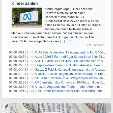
Kinder zahlen
Albuquerque (dpa) - Der Facebook-
Konzern Meta soll nach einer
Gerichtsentscheidung im US-
Bundesstaat New Mexico mehr als eine
halbe Milliarde Dollar für Hilfen an Kinder
zahlen, die durch Nutzung sozialer
Medien Schaden genommen haben. Zudem müssen in dem
Bundesstaat zusätzliche Einschränkungen für Nutzer im Alter
unter 18 Jahren eingeführt werden:
[…]
(00)
vor 2 Stunden
07.08. 09:15 |
(00)
PLAYBOY Jahresabo (15 Ausgaben) für NUR 45€ (statt 198€)
07.08. 08:30 |
(00)
Atera 022685 Fahrradträger Strada Sport 3 für 337,48€
07.08. 06:17 |
(00)
AOC GAMING CQ32G4ZA – Ein Monitor für drei Arten von Spielen
07.08. 05:00 |
(00)
Fairplay-Vereinbarung soll Internet-Ausbau beschleunigen
07.08. 04:44 |
(00)
Galaxy Z Fold 8: Kompakt, ausdauernd und fast ohne Falte
07.08. 01:35 |
(00)
Atlassian-Aktien steigen, da Umsatzsprung KI-Sorgen dämpft
07.08. 00:47 |
(00)
GPT-4 baut Persönlichkeitsfragebögen aus beliebigen Texten und sagt Antworten voraus
06.08. 22:36 |
(00)
AMD erweitert das Portfolio an KI-Chips mit der Übernahme von Taalas
06.08. 22:30 |
(04)
Amazon-Angebote des Tages – jeden Abend neue Deals zum Stöbern
06.08. 22:15 |
(02)
200€ Bonus für kostenloses Tide Geschäftskundenkonto