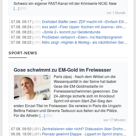
Schweiz ein eigener FAST-Kanal mit der Krimiserie NCIS: New
[…]
(00)
vor 1 Stunde
07.08. 09:17 |
(00)
Drehstart Staffel zwei: ZDF macht mit «Einfach Elli» weiter
07.08. 08:24 |
(00)
sixx setzt «Fixer Upper: Kochen mit Joanna» ohne Pause fort
07.08. 08:23 |
(00)
«Smile 2» kommt zur Geisterstunde
07.08. 08:22 |
(00)
ProSieben verbannt «Eden» ins Nachtprogramm
07.08. 08:22 |
(00)
Nitro zeigt «Highter & Wolkig» als nächtlichen Serienmarathon
SPORT-NEWS
Gose schwimmt zu EM-Gold im Freiwasser
Paris (dpa) - Nach dem Wirbel um die
Wasserqualität in der Seine hat Isabel
Gose die EM-Goldmedaille im
Freiwasserschwimmen gewonnen. Die
24-Jährige sicherte sich im Knockout
Sprint mit einem Start-Ziel-Sieg den
ersten Einzel-Titel im Freiwasser. Sie verwies in Paris die Ungarin
Bettina Fabiani und Ginevra Tadeucci aus Italien auf die Plätze.
Für die Athletin
[…]
(00)
vor 17 Minuten
07.08. 09:50 |
(01)
Zentralisieren oder nicht? Diskussion über Drohnenabwehr
06.08. 18:00 |
(01)
Pienaar gewinnt Etappe - Lippert im Sprint chancenlos