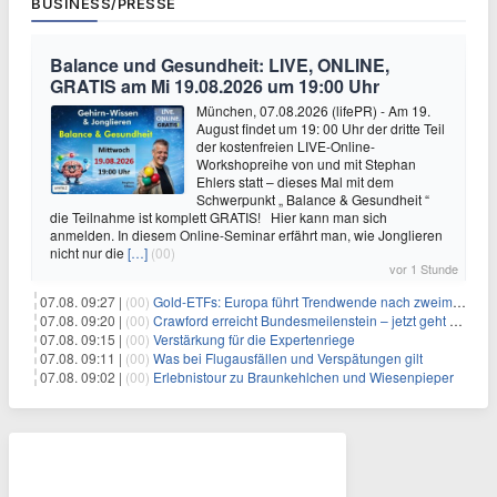
BUSINESS/PRESSE
Balance und Gesundheit: LIVE, ONLINE,
GRATIS am Mi 19.08.2026 um 19:00 Uhr
München, 07.08.2026 (lifePR) - Am 19.
August findet um 19: 00 Uhr der dritte Teil
der kostenfreien LIVE-Online-
Workshopreihe von und mit Stephan
Ehlers statt – dieses Mal mit dem
Schwerpunkt „ Balance & Gesundheit “
die Teilnahme ist komplett GRATIS! Hier kann man sich
anmelden. In diesem Online-Seminar erfährt man, wie Jonglieren
nicht nur die
[…]
(00)
vor 1 Stunde
07.08. 09:27 |
(00)
Gold-ETFs: Europa führt Trendwende nach zweimonatiger Schwächephase an
07.08. 09:20 |
(00)
Crawford erreicht Bundesmeilenstein – jetzt geht es in die finale Phase!
07.08. 09:15 |
(00)
Verstärkung für die Expertenriege
07.08. 09:11 |
(00)
Was bei Flugausfällen und Verspätungen gilt
07.08. 09:02 |
(00)
Erlebnistour zu Braunkehlchen und Wiesenpieper