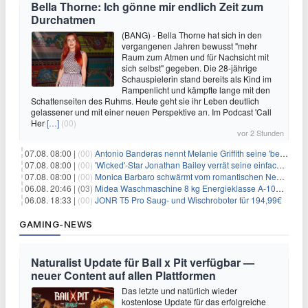
Bella Thorne: Ich gönne mir endlich Zeit zum
Durchatmen
(BANG) - Bella Thorne hat sich in den
vergangenen Jahren bewusst "mehr
Raum zum Atmen und für Nachsicht mit
sich selbst" gegeben. Die 28-jährige
Schauspielerin stand bereits als Kind im
Rampenlicht und kämpfte lange mit den
Schattenseiten des Ruhms. Heute geht sie ihr Leben deutlich
gelassener und mit einer neuen Perspektive an. Im Podcast 'Call
Her
[…]
(00)
vor 2 Stunden
07.08. 08:00 |
(00)
Antonio Banderas nennt Melanie Griffith seine 'beste Freundin'
07.08. 08:00 |
(00)
'Wicked'-Star Jonathan Bailey verrät seine einfache Hautpflegeroutine
07.08. 08:00 |
(00)
Monica Barbaro schwärmt vom romantischen New York
06.08. 20:46 |
(03)
Midea Waschmaschine 8 kg Energieklasse A-10% 1400 U/Min für 289,97€
06.08. 18:33 |
(00)
JONR T5 Pro Saug- und Wischroboter für 194,99€
GAMING-NEWS
Naturalist Update für Ball x Pit verfügbar —
neuer Content auf allen Plattformen
Das letzte und natürlich wieder
kostenlose Update für das erfolgreiche