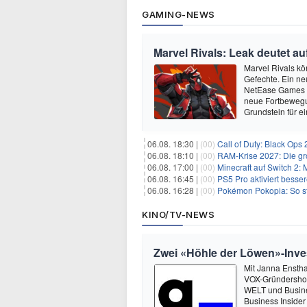
GAMING-NEWS
Marvel Rivals: Leak deutet 
Marvel Rivals kö
Gefechte. Ein ne
NetEase Games a
neue Fortbewegu
Grundstein für 
06.08. 18:30 |
(00)
Call of Duty: Black Ops
06.08. 18:10 |
(00)
RAM-Krise 2027: Die gro
06.08. 17:00 |
(00)
Minecraft auf Switch 2:
06.08. 16:45 |
(00)
PS5 Pro aktiviert besser
06.08. 16:28 |
(00)
Pokémon Pokopia: So st
KINO/TV-NEWS
Zwei «Höhle der Löwen»-Inve
Mit Janna Enstha
VOX-Gründershow
WELT und Busine
Business Insider