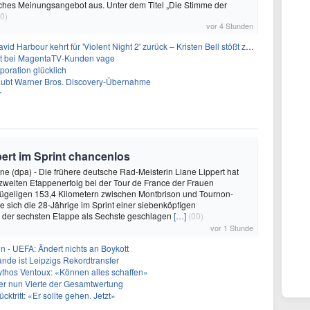
isches Meinungsangebot aus. Unter dem Titel „Die Stimme der
0)
vor 4 Stunden
 Harbour kehrt für 'Violent Night 2' zurück – Kristen Bell stößt zur Besetzung
bt bei MagentaTV-Kunden vage
oration glücklich
laubt Warner Bros. Discovery-Übernahme
r
pert im Sprint chancenlos
e (dpa) - Die frühere deutsche Rad-Meisterin Liane Lippert hat
zweiten Etappenerfolg bei der Tour de France der Frauen
hügeligen 153,4 Kilometern zwischen Montbrison und Tournon-
 sich die 28-Jährige im Sprint einer siebenköpfigen
i der sechsten Etappe als Sechste geschlagen
[…]
(00)
vor 1 Stunde
in - UEFA: Ändert nichts an Boykott
nde ist Leipzigs Rekordtransfer
ythos Ventoux: «Können alles schaffen»
er nun Vierte der Gesamtwertung
ücktritt: «Er sollte gehen. Jetzt»