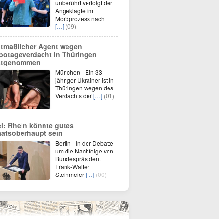
unberührt verfolgt der
Angeklagte im
Mordprozess nach
[…]
(09)
tmaßlicher Agent wegen
botageverdacht in Thüringen
stgenommen
München - Ein 33-
jähriger Ukrainer ist in
Thüringen wegen des
Verdachts der
[…]
(01)
ei: Rhein könnte gutes
aatsoberhaupt sein
Berlin - In der Debatte
um die Nachfolge von
Bundespräsident
Frank-Walter
Steinmeier
[…]
(00)