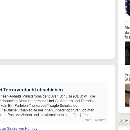
Mu
Sa
fe
Fr
St
bei Terrorverdacht abschieben
hsen-Anhalts Ministerpräsident Sven Schulze (CDU) will die
doppelten Staatsbürgerschaft bei Gefährdern und Terroristen
f kein Ein-Parteien-Thema sein", sagte Schulze dem
l "T-Online". "Man sollte bei ihnen unbedingt prüfen, ob man
chen Pass entziehen und sie abschieben kann."
[…]
(00)
vor 10 Minuten
g zu Straße von Hormus