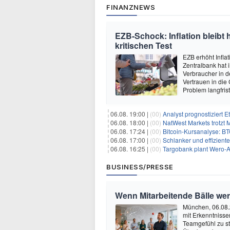
FINANZNEWS
EZB-Schock: Inflation bleibt 
kritischen Test
EZB erhöht Infl
Zentralbank hat 
Verbraucher in d
Vertrauen in die
Problem langfris
06.08. 19:00 |
(00)
Analyst prognostiziert 
06.08. 18:00 |
(00)
NatWest Markets trotzt 
06.08. 17:24 |
(00)
Bitcoin-Kursanalyse: BTC käm
06.08. 17:00 |
(00)
Schlanker und effiziente
06.08. 16:25 |
(00)
Targobank plant Wero-
BUSINESS/PRESSE
Wenn Mitarbeitende Bälle we
München, 06.08.
mit Erkenntnisse
Teamgefühl zu st