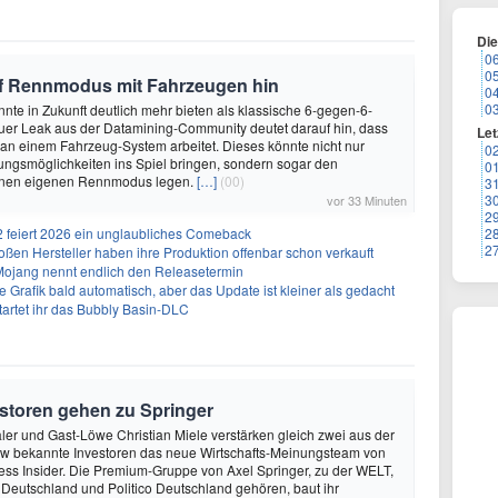
Di
0
0
auf Rennmodus mit Fahrzeugen hin
0
0
nnte in Zukunft deutlich mehr bieten als klassische 6-gegen-6-
uer Leak aus der Datamining-Community deutet darauf hin, dass
Let
n einem Fahrzeug-System arbeitet. Dieses könnte nicht nur
0
ngsmöglichkeiten ins Spiel bringen, sondern sogar den
0
einen eigenen Rennmodus legen.
[…]
(00)
3
3
vor 33 Minuten
2
 2 feiert 2026 ein unglaubliches Comeback
2
2
ßen Hersteller haben ihre Produktion offenbar schon verkauft
 Mojang nennt endlich den Releasetermin
e Grafik bald automatisch, aber das Update ist kleiner als gedacht
artet ihr das Bubbly Basin-DLC
storen gehen zu Springer
ler und Gast-Löwe Christian Miele verstärken gleich zwei aus der
 bekannte Investoren das neue Wirtschafts-Meinungsteam von
ss Insider. Die Premium-Gruppe von Axel Springer, zu der WELT,
 Deutschland und Politico Deutschland gehören, baut ihr