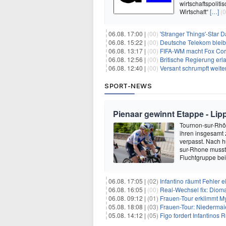
wirtschaftspolit
Wirtschaft“
[…]
(0
06.08. 17:00 |
(00)
'Stranger Things'-Star David
06.08. 15:22 |
(00)
Deutsche Telekom blei
06.08. 13:17 |
(00)
FIFA-WM macht Fox Corp
06.08. 12:56 |
(00)
Britische Regierung er
06.08. 12:40 |
(00)
Versant schrumpft weite
SPORT-NEWS
Pienaar gewinnt Etappe - Lip
Tournon-sur-Rhôn
ihren insgesamt 
verpasst. Nach 
sur-Rhone musste
Fluchtgruppe be
06.08. 17:05 |
(02)
Infantino räumt Fehler e
06.08. 16:05 |
(00)
Real-Wechsel fix: Dioma
06.08. 09:12 |
(01)
Frauen-Tour erklimmt M
05.08. 18:08 |
(03)
Frauen-Tour: Niedermai
05.08. 14:12 |
(05)
Figo fordert Infantinos R