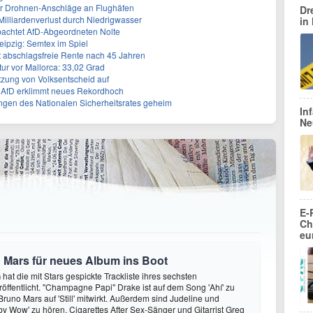
 für Drohnen-Anschläge an Flughäfen
Dr
 Milliardenverlust durch Niedrigwasser
in
achtet AfD-Abgeordneten Nolte
eipzig: Semtex im Spiel
ert abschlagsfreie Rente nach 45 Jahren
r vor Mallorca: 33,02 Grad
tzung von Volksentscheid auf
t - AfD erklimmt neues Rekordhoch
ngen des Nationalen Sicherheitsrates geheim
In
Ne
E-
Ch
eu
 Mars für neues Album ins Boot
hat die mit Stars gespickte Trackliste ihres sechsten
öffentlicht. "Champagne Papi" Drake ist auf dem Song 'Ahí' zu
runo Mars auf 'Still' mitwirkt. Außerdem sind Judeline und
y Wow' zu hören. Cigarettes After Sex-Sänger und Gitarrist Greg