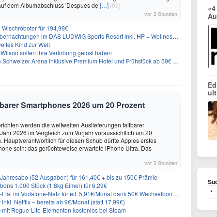
 auf dem Albumabschluss 'Después de
[…]
(00)
«4
vor 2 Stunden
Au
Wischroboter für 194,99€
nachtungen im DAS LUDWIG Sports Resort inkl. HP + Wellness ab 174€ p.P.
eites Kind zur Welt
Wilson sollen ihre Verlobung gelöst haben
n Schweizer Arena inklusive Premium Hotel und Frühstück ab 59€ p.P.
Ed
ul
altbarer Smartphones 2026 um 20 Prozent
ichten werden die weltweiten Auslieferungen faltbarer
ahr 2026 im Vergleich zum Vorjahr voraussichtlich um 20
 Hauptverantwortlich für diesen Schub dürfte Apples erstes
hone sein: das gerüchteweise erwartete iPhone Ultra. Das
vor 3 Stunden
Jahresabo (52 Ausgaben) für 161,40€ + bis zu 150€ Prämie
Suc
ons 1.000 Stück (1,8kg Eimer) für 6,29€
lat im Vodafone-Netz für eff. 5,91€/Monat dank 50€ Wechselbonus + 0€ AG
inkl. Netflix – bereits ab 9€/Monat (statt 17,99€)
 mit Rogue-Lite-Elementen kostenlos bei Steam