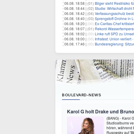
06.08. 18:58 |
(01)
Bilger sieht Restrisiko
06.08. 18:44 |
(02)
Studie: Wirtschaft droht
06.08. 18:42 |
(04)
Verfassungsschutz beob
06.08. 18:40 |
(03)
Sprengstoff-Drohne in L
06.08. 18:20 |
(00)
Ex-Caritas-Chef kritisi
06.08. 18:07 |
(01)
Rekord-Wassertemperatu
06.08. 18:02 |
(00)
Linke ruft SPD zu Umse
06.08. 18:00 |
(00)
Infratest: Union verlier
06.08. 17:46 |
(00)
Bundesregierung: Sitzu
BOULEVARD-NEWS
Karol G holt Drake und Bruno
(BANG) - Karol G 
Studioalbums ver
hören, während B
Rusowsky auf 'Bb