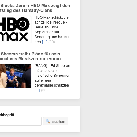
 Blocks Zero»: HBO Max zeigt den
fstieg des Hamady-Clans
HBO Max schickt die
achtteilige Prequel-
Serie ab Ende
September auf
Sendung und hat nun
den
[…]
(00)
 Sheeran treibt Pläne für sein
timatives Musikzentrum voran
(BANG) - Ed Sheeran
möchte sechs
historische Scheunen
auf einem
denkmalgeschützten
[…]
(00)
hbegriff
suchen