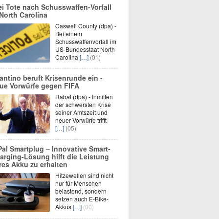
ei Tote nach Schusswaffen-Vorfall
 North Carolina
Caswell County (dpa) -
Bei einem
Schusswaffenvorfall im
US-Bundesstaat North
Carolina
[…]
(01)
fantino beruft Krisenrunde ein -
ue Vorwürfe gegen FIFA
Rabat (dpa) - Inmitten
der schwersten Krise
seiner Amtszeit und
neuer Vorwürfe trifft
[…]
(05)
Pal Smartplug – Innovative Smart-
arging-Lösung hilft die Leistung
res Akku zu erhalten
Hitzewellen sind nicht
nur für Menschen
belastend, sondern
setzen auch E-Bike-
Akkus
[…]
(00)