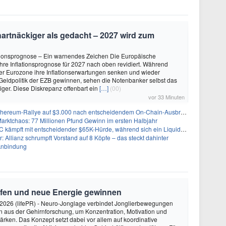
hartnäckiger als gedacht – 2027 wird zum
ationsprognose – Ein warnendes Zeichen Die Europäische
ihre Inflationsprognose für 2027 nach oben revidiert. Während
er Eurozone ihre Inflationserwartungen senken und wieder
 Geldpolitik der EZB gewinnen, sehen die Notenbanker selbst das
tiger. Diese Diskrepanz offenbart ein
[…]
(00)
vor 33 Minuten
Ethereum-Rallye auf $3.000 nach entscheidendem On-Chain-Ausbruch
Marktchaos: 77 Millionen Pfund Gewinn im ersten Halbjahr
pft mit entscheidender $65K-Hürde, während sich ein Liquidationscluster aufbaut
r: Allianz schrumpft Vorstand auf 8 Köpfe – das steckt dahinter
Anbindung
rfen und neue Energie gewinnen
2026 (lifePR) - Neuro-Jonglage verbindet Jonglierbewegungen
n aus der Gehirnforschung, um Konzentration, Motivation und
ärken. Das Konzept setzt dabei vor allem auf koordinative