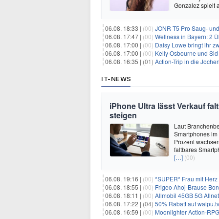
Gonzalez spielt
06.08. 18:33 |
(00)
JONR T5 Pro Saug- und 
06.08. 17:47 |
(00)
Wellness in Bayern: 2 Über
06.08. 17:00 |
(00)
Daisy Lowe bringt ihr zw
06.08. 17:00 |
(00)
Kelly Osbourne und Sid 
06.08. 16:35 |
(01)
Action-Trip in die Joche
IT-NEWS
iPhone Ultra lässt Verkauf f
steigen
Laut Branchenber
Smartphones im J
Prozent wachsen.
faltbares Smartp
[…]
(00)
06.08. 19:16 |
(00)
*SUPER* Frau mit Herz 
06.08. 18:55 |
(00)
Frigeo Ahoj-Brause Bonb
06.08. 18:11 |
(00)
Allmobil 45GB 5G Allnet-F
06.08. 17:22 |
(04)
50% Rabatt auf waipu.tv 
06.08. 16:59 |
(00)
Moonlighter Action-RPG