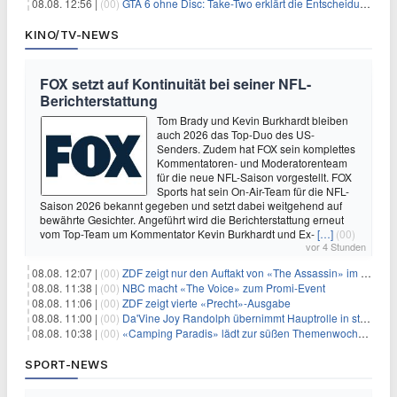
08.08. 12:56 |
(00)
GTA 6 ohne Disc: Take-Two erklärt die Entscheidung für Download-Codes
KINO/TV-NEWS
FOX setzt auf Kontinuität bei seiner NFL-
Berichterstattung
Tom Brady und Kevin Burkhardt bleiben
auch 2026 das Top-Duo des US-
Senders. Zudem hat FOX sein komplettes
Kommentatoren- und Moderatorenteam
für die neue NFL-Saison vorgestellt. FOX
Sports hat sein On-Air-Team für die NFL-
Saison 2026 bekannt gegeben und setzt dabei weitgehend auf
bewährte Gesichter. Angeführt wird die Berichterstattung erneut
vom Top-Team um Kommentator Kevin Burkhardt und Ex-
[…]
(00)
vor 4 Stunden
08.08. 12:07 |
(00)
ZDF zeigt nur den Auftakt von «The Assassin» im Fernsehen
08.08. 11:38 |
(00)
NBC macht «The Voice» zum Promi-Event
08.08. 11:06 |
(00)
ZDF zeigt vierte «Precht»-Ausgabe
08.08. 11:00 |
(00)
Da'Vine Joy Randolph übernimmt Hauptrolle in starbesetzter schwarzer Komödie
08.08. 10:38 |
(00)
«Camping Paradis» lädt zur süßen Themenwoche ein
SPORT-NEWS