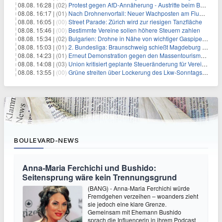
08.08. 16:28 |
(02)
Protest gegen AfD-Annäherung - Austritte beim BSW Sachsen-Anhalt
08.08. 16:17 |
(01)
Nach Drohnenvorfall: Neuer Wachposten am Flughafen
08.08. 16:05 |
(00)
Street Parade: Zürich wird zur riesigen Tanzfläche
08.08. 15:46 |
(00)
Bestimmte Vereine sollen höhere Steuern zahlen
08.08. 15:34 |
(02)
Bulgarien: Drohne in Nähe von wichtiger Gaspipeline explodiert
08.08. 15:03 |
(01)
2. Bundesliga: Braunschweig schießt Magdeburg ab
08.08. 14:23 |
(01)
Erneut Demonstration gegen den Massentourismus auf Mallorca
08.08. 14:08 |
(03)
Union kritisiert geplante Steueränderung für Vereine
08.08. 13:55 |
(00)
Grüne streiten über Lockerung des Lkw-Sonntagsfahrverbots
BOULEVARD-NEWS
Anna-Maria Ferchichi und Bushido:
Seitensprung wäre kein Trennungsgrund
(BANG) - Anna-Maria Ferchichi würde
Fremdgehen verzeihen – woanders zieht
sie jedoch eine klare Grenze.
Gemeinsam mit Ehemann Bushido
sprach die Influencerin in ihrem Podcast