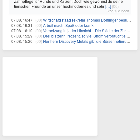
Zahnpflege für Hunde und Katzen. Doch wie gewöhnst du deine
tierischen Freunde an unser hochmodernes und sehr
[…]
(00)
vor 9 Stunden
07.08. 16:47 |
(00)
Wirtschaftsstaatssekretär Thomas Dörflinger besucht Handwerksbetrieb im Kammerbezirk Freiburg
07.08. 16:31 |
(00)
Arbeit macht Spaß oder krank
07.08. 16:10 |
(00)
Vernetzung in jeder Hinsicht – Die Städte der Zukunft sind grün-blau
07.08. 15:29 |
(00)
Drei bis zehn Prozent, so viel Strom verbraucht ein Aufzug im Gebäude
07.08. 15:20 |
(00)
Northern Discovery Metals gibt die Börsennotierung an der Frankfurter Wertpapierbörse bekannt