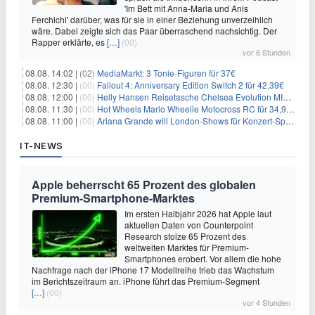
'Im Bett mit Anna-Maria und Anis
Ferchichi' darüber, was für sie in einer Beziehung unverzeihlich
wäre. Dabei zeigte sich das Paar überraschend nachsichtig. Der
Rapper erklärte, es
[…]
(00)
vor 6 Stunden
08.08. 14:02 |
(02)
MediaMarkt: 3 Tonie-Figuren für 37€
08.08. 12:30 |
(00)
Fallout 4: Anniversary Edition Switch 2 für 42,39€
08.08. 12:00 |
(00)
Helly Hansen Reisetasche Chelsea Evolution MID 54L für 29,99€
08.08. 11:30 |
(00)
Hot Wheels Mario Wheelie Motocross RC für 34,99€
08.08. 11:00 |
(00)
Ariana Grande will London-Shows für Konzert-Special filmen
IT-NEWS
Apple beherrscht 65 Prozent des globalen
Premium-Smartphone-Marktes
Im ersten Halbjahr 2026 hat Apple laut
aktuellen Daten von Counterpoint
Research stolze 65 Prozent des
weltweiten Marktes für Premium-
Smartphones erobert. Vor allem die hohe
Nachfrage nach der iPhone 17 Modellreihe trieb das Wachstum
im Berichtszeitraum an. iPhone führt das Premium-Segment
[…]
(00)
vor 4 Stunden