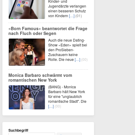
Kinder- und
Jugendärzte verlangen
einen besseren Schutz
von Kindern
[…]
(01)
«Born Famous» beantwortet die Frage
nach Fluch oder Segen
Auch die neue Dating-
Show «Eden» spielt bei
den ProSieben-
Zuschauern keine
Rolle. Die neue
[…]
(00)
Monica Barbaro schwärmt vom
romantischen New York
(BANG) - Monica
Barbaro hält New York
für eine "unglaublich
romantische Stadt". Die
[…]
(00)
Suchbegriff