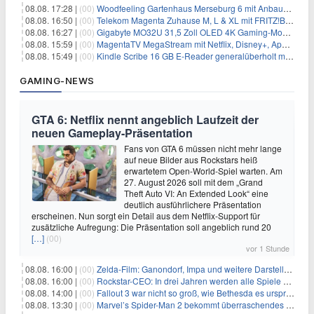
08.08. 17:28 |
(00)
Woodfeeling Gartenhaus Merseburg 6 mit Anbaudach für 1.048€
08.08. 16:50 |
(00)
Telekom Magenta Zuhause M, L & XL mit FRITZ!Box 7690 für 1€ und 220€ Bonus (effektiv ab 19,74€/Monat)
08.08. 16:27 |
(00)
Gigabyte MO32U 31,5 Zoll OLED 4K Gaming-Monitor für 549€
08.08. 15:59 |
(00)
MagentaTV MegaStream mit Netflix, Disney+, Apple TV+ & RTL+ für 30€/Monat (effektiv 20,83€/Monat)
08.08. 15:49 |
(00)
Kindle Scribe 16 GB E-Reader generalüberholt mit Eingabestift für 197,99€
GAMING-NEWS
GTA 6: Netflix nennt angeblich Laufzeit der
neuen Gameplay-Präsentation
Fans von GTA 6 müssen nicht mehr lange
auf neue Bilder aus Rockstars heiß
erwartetem Open-World-Spiel warten. Am
27. August 2026 soll mit dem „Grand
Theft Auto VI: An Extended Look“ eine
deutlich ausführlichere Präsentation
erscheinen. Nun sorgt ein Detail aus dem Netflix-Support für
zusätzliche Aufregung: Die Präsentation soll angeblich rund 20
[…]
(00)
vor 1 Stunde
08.08. 16:00 |
(00)
Zelda-Film: Ganondorf, Impa und weitere Darsteller sollen feststehen
08.08. 16:00 |
(00)
Rockstar-CEO: In drei Jahren werden alle Spiele gestreamt
08.08. 14:00 |
(00)
Fallout 3 war nicht so groß, wie Bethesda es ursprünglich wollte
08.08. 13:30 |
(00)
Marvel’s Spider-Man 2 bekommt überraschendes PS5-Update mit gewünschter Komfortfunktion