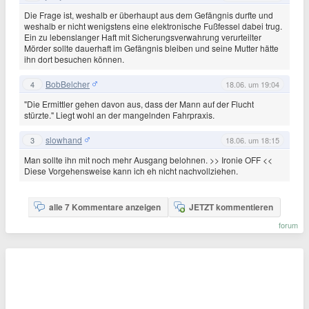
Die Frage ist, weshalb er überhaupt aus dem Gefängnis durfte und
weshalb er nicht wenigstens eine elektronische Fußfessel dabei trug.
Ein zu lebenslanger Haft mit Sicherungsverwahrung verurteilter
Mörder sollte dauerhaft im Gefängnis bleiben und seine Mutter hätte
ihn dort besuchen können.
BobBelcher
4
18.06. um 19:04
"Die Ermittler gehen davon aus, dass der Mann auf der Flucht
stürzte." Liegt wohl an der mangelnden Fahrpraxis.
slowhand
3
18.06. um 18:15
Man sollte ihn mit noch mehr Ausgang belohnen. >> Ironie OFF <<
Diese Vorgehensweise kann ich eh nicht nachvollziehen.
alle 7 Kommentare anzeigen
JETZT kommentieren
forum