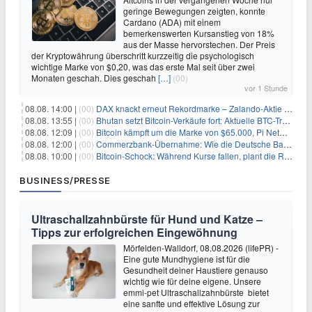
geringe Bewegungen zeigten, konnte
Cardano (ADA) mit einem
bemerkenswerten Kursanstieg von 18%
aus der Masse hervorstechen. Der Preis
der Kryptowährung überschritt kurzzeitig die psychologisch
wichtige Marke von $0,20, was das erste Mal seit über zwei
Monaten geschah. Dies geschah
[…]
(00)
vor 1 Stunde
08.08. 14:00 |
(00)
DAX knackt erneut Rekordmarke – Zalando-Aktie crasht nach Quartalszahlen
08.08. 13:55 |
(00)
Bhutan setzt Bitcoin-Verkäufe fort: Aktuelle BTC-Transaktionen
08.08. 12:09 |
(00)
Bitcoin kämpft um die Marke von $65.000, Pi Network gewinnt an Unterstützung
08.08. 12:00 |
(00)
Commerzbank-Übernahme: Wie die Deutsche Bank im Schatten zum großen Gewinner wird
08.08. 10:00 |
(00)
Bitcoin-Schock: Während Kurse fallen, plant die Regierung die Steuer-Bombe
BUSINESS/PRESSE
Ultraschallzahnbürste für Hund und Katze –
Tipps zur erfolgreichen Eingewöhnung
Mörfelden-Walldorf, 08.08.2026 (lifePR) -
Eine gute Mundhygiene ist für die
Gesundheit deiner Haustiere genauso
wichtig wie für deine eigene. Unsere
emmi-pet Ultraschallzahnbürste bietet
eine sanfte und effektive Lösung zur