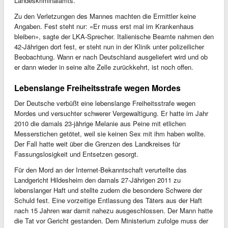
Landeskriminalamts.
Zu den Verletzungen des Mannes machten die Ermittler keine
Angaben. Fest steht nur: «Er muss erst mal im Krankenhaus
bleiben», sagte der LKA-Sprecher. Italienische Beamte nahmen den
42-Jährigen dort fest, er steht nun in der Klinik unter polizeilicher
Beobachtung. Wann er nach Deutschland ausgeliefert wird und ob
er dann wieder in seine alte Zelle zurückkehrt, ist noch offen.
Lebenslange Freiheitsstrafe wegen Mordes
Der Deutsche verbüßt eine lebenslange Freiheitsstrafe wegen
Mordes und versuchter schwerer Vergewaltigung. Er hatte im Jahr
2010 die damals 23-jährige Melanie aus Peine mit etlichen
Messerstichen getötet, weil sie keinen Sex mit ihm haben wollte.
Der Fall hatte weit über die Grenzen des Landkreises für
Fassungslosigkeit und Entsetzen gesorgt.
Für den Mord an der Internet-Bekanntschaft verurteilte das
Landgericht Hildesheim den damals 27-Jährigen 2011 zu
lebenslanger Haft und stellte zudem die besondere Schwere der
Schuld fest. Eine vorzeitige Entlassung des Täters aus der Haft
nach 15 Jahren war damit nahezu ausgeschlossen. Der Mann hatte
die Tat vor Gericht gestanden. Dem Ministerium zufolge muss der