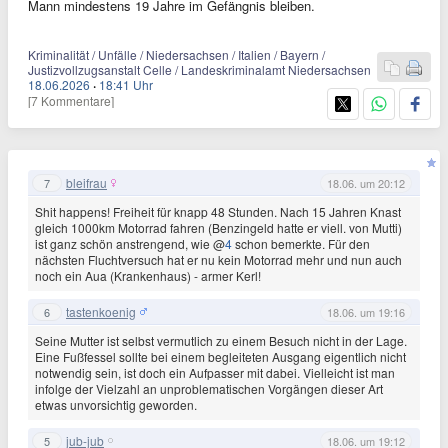
Mann mindestens 19 Jahre im Gefängnis bleiben.
Kriminalität / Unfälle / Niedersachsen / Italien / Bayern /
Justizvollzugsanstalt Celle / Landeskriminalamt Niedersachsen
18.06.2026
·
18:41 Uhr
[7 Kommentare]
bleifrau
7
18.06. um 20:12
Shit happens! Freiheit für knapp 48 Stunden. Nach 15 Jahren Knast
gleich 1000km Motorrad fahren (Benzingeld hatte er viell. von Mutti)
ist ganz schön anstrengend, wie @
4
schon bemerkte. Für den
nächsten Fluchtversuch hat er nu kein Motorrad mehr und nun auch
noch ein Aua (Krankenhaus) - armer Kerl!
tastenkoenig
6
18.06. um 19:16
Seine Mutter ist selbst vermutlich zu einem Besuch nicht in der Lage.
Eine Fußfessel sollte bei einem begleiteten Ausgang eigentlich nicht
notwendig sein, ist doch ein Aufpasser mit dabei. Vielleicht ist man
infolge der Vielzahl an unproblematischen Vorgängen dieser Art
etwas unvorsichtig geworden.
jub-jub
5
18.06. um 19:12