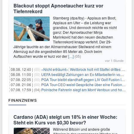
Blackout stoppt Apnoetaucher kurz vor
Tiefenrekord
Starnberg (dpa/lby) - Applaus am Boot,
Applaus am Ufer – die Leistung war
grandios. Und dennoch reichte es nicht
ganz: Der Apnoetaucher Minja
Marinković hat den neuen deutschen
Tiefenrekord knapp verfehlt. Der 29-
Jährige tauchte an der Allmannshauser Steilwand mit einem
Atemzug auf die angestrebten 85 Meter ab. Doch beim
Auftauchen wurde er kurz vor der
[…]
(05)
vor 1 Stunde
08.08. 12:40 |
(00)
«Nicht erträumt»: Wellbrock holt mit Staffel drittes EM-Gold
08.08. 11:00 |
(00)
UEFA bestätigt Zahlungen an Ex-Mitarbeiterin von Infantino
07.08. 22:05 |
(00)
PGA Tour bleibt standhaft gegen LIV Golf Fusion in einem sich wandelnden Sportumfeld
07.08. 21:06 |
(00)
PGA Tour-CEO weist Gespräche über eine Fusion mit LIV Golf zurück und bekräftigt die Wettbewerbslandschaft
07.08. 17:59 |
(04)
Polnische Fahrerin siegt am Mont Ventoux und holt Tour-Gelb
FINANZNEWS
Cardano (ADA) steigt um 18% in einer Woche:
Steht ein Kurs von $0,30 bevor?
Während Bitcoin und andere große
Altcoins in der vergangenen Woche nur