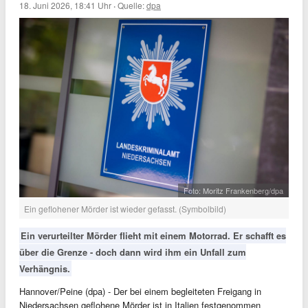
18. Juni 2026, 18:41 Uhr
·
Quelle:
dpa
Foto: Moritz Frankenberg/dpa
Ein geflohener Mörder ist wieder gefasst. (Symbolbild)
Ein verurteilter Mörder flieht mit einem Motorrad. Er schafft es
über die Grenze - doch dann wird ihm ein Unfall zum
Verhängnis.
Hannover/Peine (dpa) - Der bei einem begleiteten Freigang in
Niedersachsen geflohene Mörder ist in Italien festgenommen