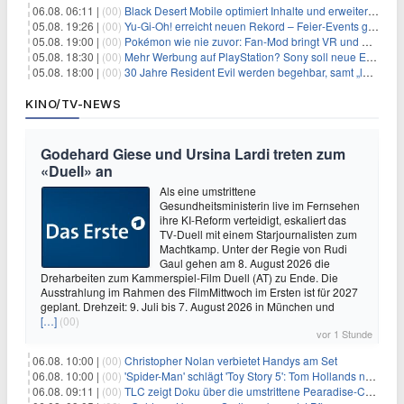
06.08. 06:11 |
(00)
Black Desert Mobile optimiert Inhalte und erweitert Treasure Access
05.08. 19:26 |
(00)
Yu‑Gi‑Oh! erreicht neuen Rekord – Feier‑Events gestartet
05.08. 19:00 |
(00)
Pokémon wie nie zuvor: Fan-Mod bringt VR und Ego-Perspektive nach Kanto
05.08. 18:30 |
(00)
Mehr Werbung auf PlayStation? Sony soll neue Einnahmequellen prüfen
05.08. 18:00 |
(00)
30 Jahre Resident Evil werden begehbar, samt „lebensgroßem Leon“
KINO/TV-NEWS
Godehard Giese und Ursina Lardi treten zum
«Duell» an
Als eine umstrittene
Gesundheitsministerin live im Fernsehen
ihre KI-Reform verteidigt, eskaliert das
TV-Duell mit einem Starjournalisten zum
Machtkamp. Unter der Regie von Rudi
Gaul gehen am 8. August 2026 die
Dreharbeiten zum Kammerspiel-Film Duell (AT) zu Ende. Die
Ausstrahlung im Rahmen des FilmMittwoch im Ersten ist für 2027
geplant. Drehzeit: 9. Juli bis 7. August 2026 in München und
[…]
(00)
vor 1 Stunde
06.08. 10:00 |
(00)
Christopher Nolan verbietet Handys am Set
06.08. 10:00 |
(00)
'Spider-Man' schlägt 'Toy Story 5': Tom Hollands neuer Film bricht alle Rekorde
06.08. 09:11 |
(00)
TLC zeigt Doku über die umstrittene Pearadise-Community