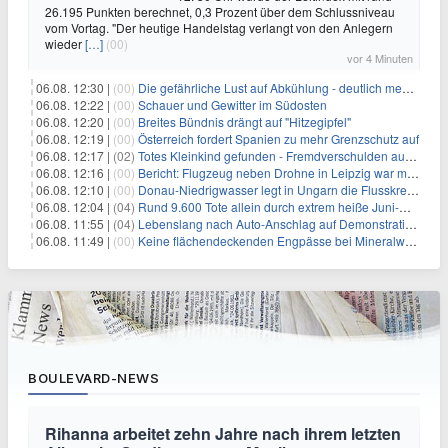
26.195 Punkten berechnet, 0,3 Prozent über dem Schlussniveau
vom Vortag. "Der heutige Handelstag verlangt von den Anlegern
wieder
[…]
(00)
vor 4 Minuten
06.08. 12:30 |
(00)
Die gefährliche Lust auf Abkühlung - deutlich mehr Badetote
06.08. 12:22 |
(00)
Schauer und Gewitter im Südosten
06.08. 12:20 |
(00)
Breites Bündnis drängt auf "Hitzegipfel"
06.08. 12:19 |
(00)
Österreich fordert Spanien zu mehr Grenzschutz auf
06.08. 12:17 |
(02)
Totes Kleinkind gefunden - Fremdverschulden ausgeschlossen
06.08. 12:16 |
(00)
Bericht: Flugzeug neben Drohne in Leipzig war mit Munition beladen
06.08. 12:10 |
(00)
Donau-Niedrigwasser legt in Ungarn die Flusskreuzer lahm
06.08. 12:04 |
(04)
Rund 9.600 Tote allein durch extrem heiße Juni-Woche
06.08. 11:55 |
(04)
Lebenslang nach Auto-Anschlag auf Demonstration in München
06.08. 11:49 |
(00)
Keine flächendeckenden Engpässe bei Mineralwasser
BOULEVARD-NEWS
Rihanna arbeitet zehn Jahre nach ihrem letzten