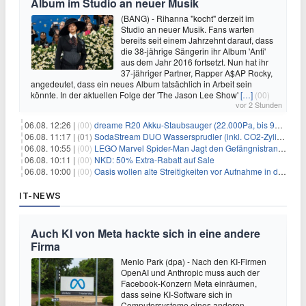
Album im Studio an neuer Musik
(BANG) - Rihanna "kocht" derzeit im
Studio an neuer Musik. Fans warten
bereits seit einem Jahrzehnt darauf, dass
die 38-jährige Sängerin ihr Album 'Anti'
aus dem Jahr 2016 fortsetzt. Nun hat ihr
37-jähriger Partner, Rapper A$AP Rocky,
angedeutet, dass ein neues Album tatsächlich in Arbeit sein
könnte. In der aktuellen Folge der 'The Jason Lee Show'
[…]
(00)
vor 2 Stunden
06.08. 12:26 |
(00)
dreame R20 Akku-Staubsauger (22.000Pa, bis 90 Min. Laufzeit) für 169€
06.08. 11:17 |
(01)
SodaStream DUO Wassersprudler (inkl. CO2-Zylinder) für 94€
06.08. 10:55 |
(00)
LEGO Marvel Spider-Man Jagt den Gefängnistransporter (76349) für 32,99€
06.08. 10:11 |
(00)
NKD: 50% Extra-Rabatt auf Sale
06.08. 10:00 |
(00)
Oasis wollen alte Streitigkeiten vor Aufnahme in die Rock and Roll Hall of Fame begraben
IT-NEWS
Auch KI von Meta hackte sich in eine andere
Firma
Menlo Park (dpa) - Nach den KI-Firmen
OpenAI und Anthropic muss auch der
Facebook-Konzern Meta einräumen,
dass seine KI-Software sich in
Computersysteme eines anderen