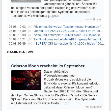
Unternehmens gehackt hat. Ähnlich wie
bei einigen Vorfällen der beiden Rivalen lag das Problem auch
hier in einer Fehlkonfiguration des Systems bei demselben
Testpartner, wie Meta unter
[…]
(02)
vor 4 Stunden
06.08. 12:03 |
(00)
Victorinox Schweizer Taschenmesser Huntsman für 32,99€
06.08. 11:39 |
(00)
Xiaomi 17T 256GB + 25GB 5G + Alles-Flat im Telekom-Netz für 9,99€/Monat
06.08. 10:33 |
(00)
Volta und Anthropic: 100-Milliarden-US-Dollar-Deal für KI-Rechenleistung
06.08. 10:21 |
(00)
Fehlkonfiguration bei Meta-KI: Ungewollter Zugriff auf fremde Systeme
06.08. 09:49 |
(00)
*SUPER* OK! Jahresabo für 101,60€ + bis zu 100€ Prämie
GAMING-NEWS
Crimson Moon erscheint im September
Das unabhängige
Videospielunternehmen
ProbablyMonsters, das sich auf die
Entwicklung eigener IPs konzentriert, gibt
bekannt, dass Crimson Moon am 01.
September 2026 für PC über Steam und
den Epic Games Store sowie für PlayStation 5 und XBOX Series
X|S zum Preis von 19,99 Euro erscheinen wird. Das Spiel bietet
ein Erlebnis mit hochwertiger Grafik
[…]
(00)
vor 6 Stunden