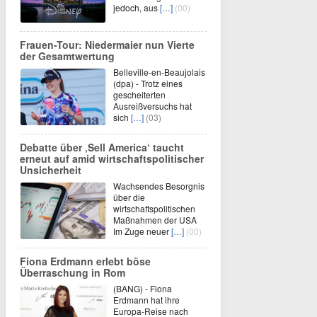
jedoch, aus
[…]
(00)
Frauen-Tour: Niedermaier nun Vierte
der Gesamtwertung
Belleville-en-Beaujolais
(dpa) - Trotz eines
gescheiterten
Ausreißversuchs hat
sich
[…]
(03)
Debatte über ‚Sell America‘ taucht
erneut auf amid wirtschaftspolitischer
Unsicherheit
Wachsendes Besorgnis
über die
wirtschaftspolitischen
Maßnahmen der USA
Im Zuge neuer
[…]
(00)
Fiona Erdmann erlebt böse
Überraschung in Rom
(BANG) - Fiona
Erdmann hat ihre
Europa-Reise nach