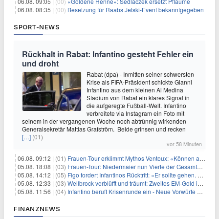
06.08. 09:05 |
(00)
«Goldene Henne»: Sedlaczek ersetzt Pflaume
06.08. 08:35 |
(00)
Besetzung für Raabs Jetski-Event bekanntgegeben
SPORT-NEWS
Rückhalt in Rabat: Infantino gesteht Fehler ein
und droht
Rabat (dpa) - Inmitten seiner schwersten
Krise als FIFA-Präsident schickte Gianni
Infantino aus dem kleinen Al Medina
Stadium von Rabat ein klares Signal in
die aufgeregte Fußball-Welt. Infantino
verbreitete via Instagram ein Foto mit
seinem in der vergangenen Woche noch abtrünnig wirkenden
Generalsekretär Mattias Grafström. Beide grinsen und recken
[…]
(01)
vor 58 Minuten
06.08. 09:12 |
(01)
Frauen-Tour erklimmt Mythos Ventoux: «Können alles schaffen»
05.08. 18:08 |
(03)
Frauen-Tour: Niedermaier nun Vierte der Gesamtwertung
05.08. 14:12 |
(05)
Figo fordert Infantinos Rücktritt: «Er sollte gehen. Jetzt»
05.08. 12:33 |
(03)
Wellbrock verblüfft und träumt: Zweites EM-Gold in Paris
05.08. 11:56 |
(04)
Infantino beruft Krisenrunde ein - Neue Vorwürfe gegen FIFA
FINANZNEWS