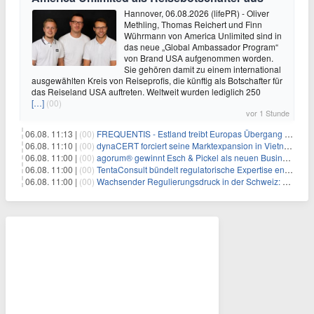
Hannover, 06.08.2026 (lifePR) - Oliver
Methling, Thomas Reichert und Finn
Wührmann von America Unlimited sind in
das neue „Global Ambassador Program“
von Brand USA aufgenommen worden.
Sie gehören damit zu einem international
ausgewählten Kreis von Reiseprofis, die künftig als Botschafter für
das Reiseland USA auftreten. Weltweit wurden lediglich 250
[…]
(00)
vor 1 Stunde
06.08. 11:13 |
(00)
FREQUENTIS - Estland treibt Europas Übergang zu digitalen NOTAM-Diensten mit FREQUENTIS voran
06.08. 11:10 |
(00)
dynaCERT forciert seine Marktexpansion in Vietnam
06.08. 11:00 |
(00)
agorum® gewinnt Esch & Pickel als neuen Business Partner für Mittelstand
06.08. 11:00 |
(00)
TentaConsult bündelt regulatorische Expertise entlang des gesamten Produktlebenszyklus
06.08. 11:00 |
(00)
Wachsender Regulierungsdruck in der Schweiz: Warum Wirtschaftsprüfer Mitarbeiter-Screening jetzt priorisieren müssen