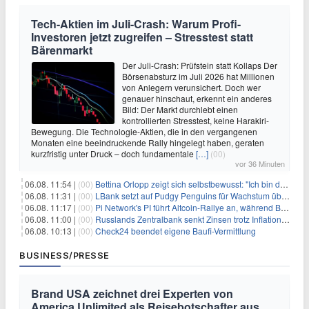
Tech-Aktien im Juli-Crash: Warum Profi-
Investoren jetzt zugreifen – Stresstest statt
Bärenmarkt
Der Juli-Crash: Prüfstein statt Kollaps Der
Börsenabsturz im Juli 2026 hat Millionen
von Anlegern verunsichert. Doch wer
genauer hinschaut, erkennt ein anderes
Bild: Der Markt durchlebt einen
kontrollierten Stresstest, keine Harakiri-
Bewegung. Die Technologie-Aktien, die in den vergangenen
Monaten eine beeindruckende Rally hingelegt haben, geraten
kurzfristig unter Druck – doch fundamentale
[…]
(00)
vor 36 Minuten
06.08. 11:54 |
(00)
Bettina Orlopp zeigt sich selbstbewusst: "Ich bin die Vorstandsvorsitzende"
06.08. 11:31 |
(00)
LBank setzt auf Pudgy Penguins für Wachstum über den Handel hinaus
06.08. 11:17 |
(00)
Pi Network's PI führt Altcoin-Rallye an, während Bitcoin $65.000 anpeilt
06.08. 11:00 |
(00)
Russlands Zentralbank senkt Zinsen trotz Inflations-Schock – ein riskantes Spiel
06.08. 10:13 |
(00)
Check24 beendet eigene Baufi-Vermittlung
BUSINESS/PRESSE
Brand USA zeichnet drei Experten von
America Unlimited als Reisebotschafter aus