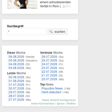
einem schockierenden
Vorfall in Rom
[…]
(00)
Suchbegriff
suchen
Diese
Woche
Vorletzte
Woche
06.08.2026
26.07.2026
(Heute)
(So)
05.08.2026
25.07.2026
(Gestern)
(Sa)
04.08.2026
24.07.2026
(Di)
(Fr)
03.08.2026
23.07.2026
(Mo)
(Do)
22.07.2026
(Mi)
Letzte
Woche
21.07.2026
(Di)
02.08.2026
(So)
20.07.2026
(Mo)
01.08.2026
(Sa)
Top
News
31.07.2026
(Fr)
30.07.2026
Populäre News
(Do)
(14d)
29.07.2026
Heiß diskutiert
(Mi)
(14d)
28.07.2026
(Di)
27.07.2026
(Mo)
News-Ansicht konfigurieren
meine Kommentare
|
Ignore
|
Notifies