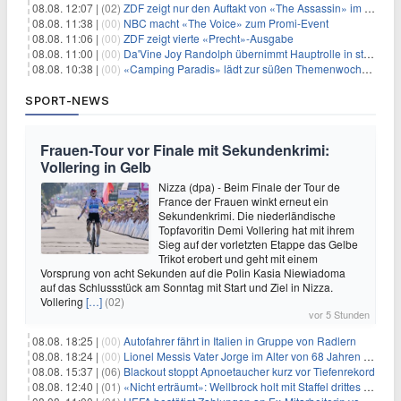
08.08. 12:07 |
(02)
ZDF zeigt nur den Auftakt von «The Assassin» im Fernsehen
08.08. 11:38 |
(00)
NBC macht «The Voice» zum Promi-Event
08.08. 11:06 |
(00)
ZDF zeigt vierte «Precht»-Ausgabe
08.08. 11:00 |
(00)
Da'Vine Joy Randolph übernimmt Hauptrolle in starbesetzter schwarzer Komödie
08.08. 10:38 |
(00)
«Camping Paradis» lädt zur süßen Themenwoche ein
SPORT-NEWS
Frauen-Tour vor Finale mit Sekundenkrimi:
Vollering in Gelb
Nizza (dpa) - Beim Finale der Tour de
France der Frauen winkt erneut ein
Sekundenkrimi. Die niederländische
Topfavoritin Demi Vollering hat mit ihrem
Sieg auf der vorletzten Etappe das Gelbe
Trikot erobert und geht mit einem
Vorsprung von acht Sekunden auf die Polin Kasia Niewiadoma
auf das Schlussstück am Sonntag mit Start und Ziel in Nizza.
Vollering
[…]
(02)
vor 5 Stunden
08.08. 18:25 |
(00)
Autofahrer fährt in Italien in Gruppe von Radlern
08.08. 18:24 |
(00)
Lionel Messis Vater Jorge im Alter von 68 Jahren gestorben
08.08. 15:37 |
(06)
Blackout stoppt Apnoetaucher kurz vor Tiefenrekord
08.08. 12:40 |
(01)
«Nicht erträumt»: Wellbrock holt mit Staffel drittes EM-Gold