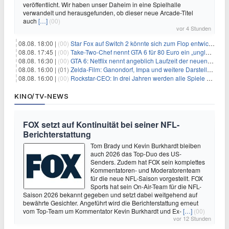
veröffentlicht. Wir haben unser Daheim in eine Spielhalle
verwandelt und herausgefunden, ob dieser neue Arcade-Titel
auch
[…]
(00)
vor 4 Stunden
08.08. 18:00 |
(00)
Star Fox auf Switch 2 könnte sich zum Flop entwickeln
08.08. 17:45 |
(00)
Take-Two-Chef nennt GTA 6 für 80 Euro ein „unglaubliches Schnäppchen“
08.08. 16:30 |
(00)
GTA 6: Netflix nennt angeblich Laufzeit der neuen Gameplay-Präsentation
08.08. 16:00 |
(01)
Zelda-Film: Ganondorf, Impa und weitere Darsteller sollen feststehen
08.08. 16:00 |
(00)
Rockstar-CEO: In drei Jahren werden alle Spiele gestreamt
KINO/TV-NEWS
FOX setzt auf Kontinuität bei seiner NFL-
Berichterstattung
Tom Brady und Kevin Burkhardt bleiben
auch 2026 das Top-Duo des US-
Senders. Zudem hat FOX sein komplettes
Kommentatoren- und Moderatorenteam
für die neue NFL-Saison vorgestellt. FOX
Sports hat sein On-Air-Team für die NFL-
Saison 2026 bekannt gegeben und setzt dabei weitgehend auf
bewährte Gesichter. Angeführt wird die Berichterstattung erneut
vom Top-Team um Kommentator Kevin Burkhardt und Ex-
[…]
(00)
vor 12 Stunden