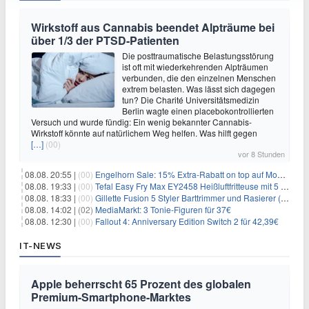
Wirkstoff aus Cannabis beendet Alpträume bei
über 1/3 der PTSD-Patienten
Die posttraumatische Belastungsstörung
ist oft mit wiederkehrenden Alpträumen
verbunden, die den einzelnen Menschen
extrem belasten. Was lässt sich dagegen
tun? Die Charité Universitätsmedizin
Berlin wagte einen placebokontrollierten
Versuch und wurde fündig: Ein wenig bekannter Cannabis-
Wirkstoff könnte auf natürlichem Weg helfen. Was hilft gegen
[…]
(00)
vor 8 Stunden
08.08. 20:55 |
(00)
Engelhorn Sale: 15% Extra-Rabatt on top auf Mode- und Sport-Artikel
08.08. 19:33 |
(00)
Tefal Easy Fry Max EY2458 Heißluftfritteuse mit 5 Litern für 64,99€
08.08. 18:33 |
(00)
Gillette Fusion 5 Styler Barttrimmer und Rasierer (All in One) für 16€
08.08. 14:02 |
(02)
MediaMarkt: 3 Tonie-Figuren für 37€
08.08. 12:30 |
(00)
Fallout 4: Anniversary Edition Switch 2 für 42,39€
IT-NEWS
Apple beherrscht 65 Prozent des globalen
Premium-Smartphone-Marktes