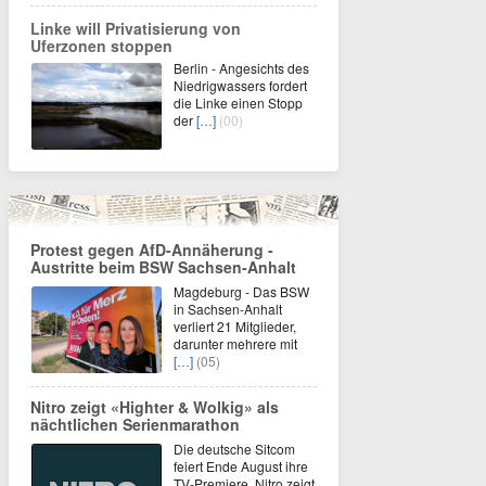
Linke will Privatisierung von
Uferzonen stoppen
Berlin - Angesichts des
Niedrigwassers fordert
die Linke einen Stopp
der
[…]
(00)
Protest gegen AfD-Annäherung -
Austritte beim BSW Sachsen-Anhalt
Magdeburg - Das BSW
in Sachsen-Anhalt
verliert 21 Mitglieder,
darunter mehrere mit
[…]
(05)
Nitro zeigt «Highter & Wolkig» als
nächtlichen Serienmarathon
Die deutsche Sitcom
feiert Ende August ihre
TV-Premiere. Nitro zeigt