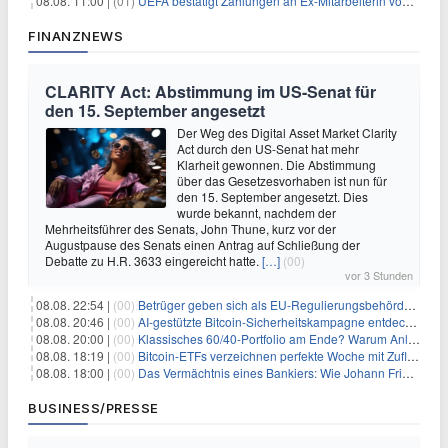
08.08. 11:00 |
(01)
UEFA bestätigt Zahlungen an Ex-Mitarbeiterin von Infantino
FINANZNEWS
CLARITY Act: Abstimmung im US-Senat für
den 15. September angesetzt
Der Weg des Digital Asset Market Clarity
Act durch den US-Senat hat mehr
Klarheit gewonnen. Die Abstimmung
über das Gesetzesvorhaben ist nun für
den 15. September angesetzt. Dies
wurde bekannt, nachdem der
Mehrheitsführer des Senats, John Thune, kurz vor der
Augustpause des Senats einen Antrag auf Schließung der
Debatte zu H.R. 3633 eingereicht hatte.
[…]
(00)
vor 3 Stunden
08.08. 22:54 |
(00)
Betrüger geben sich als EU-Regulierungsbehörden aus, um Krypto-Nutzer nach MiCA-Deadline ins Visier zu nehmen
08.08. 20:46 |
(00)
AI-gestützte Bitcoin-Sicherheitskampagne entdeckt fast 5.000 Softwareprobleme in 390 Projekten
08.08. 20:00 |
(00)
Klassisches 60/40-Portfolio am Ende? Warum Anleger jetzt radikal umdenken müssen
08.08. 18:19 |
(00)
Bitcoin-ETFs verzeichnen perfekte Woche mit Zuflüssen auf 3-Monats-Hoch
08.08. 18:00 |
(00)
Das Vermächtnis eines Bankiers: Wie Johann Friedrich Städel sein Imperium unsterblich machte
BUSINESS/PRESSE