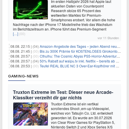
Im ersten Halbjahr 2026 hat Apple laut
aktuellen Daten von Counterpoint
Research stolze 65 Prozent des
weltweiten Marktes für Premium-
Smartphones erobert. Vor allem die hohe
Nachfrage nach der iPhone 17 Modellreihe trieb das Wachstum
im Berichtszeitraum an. iPhone führt das Premium-Segment
[…]
(00)
vor 11 Stunden
08.08. 22:15 |
(04)
Amazon-Angebote des Tages – jeden Abend neue Deals zum Stöbern
08.08. 21:45 |
(00)
Bis zu 300€ Prämie für KOSTENLOSES Girokonto bei der Santander – 50€ schon nach 1 Woche!
08.08. 20:57 |
(00)
Cthulhu: The Cosmic Abyss PS5-Horror-Adventure für 27,99€
08.08. 20:57 |
(04)
50% Rabatt auf waipu.tv inkl. Netflix – bereits ab 9€/Monat (statt 17,99€)
08.08. 20:53 |
(00)
Teufel REAL BLUE NC 3 Over-Ear-Kopfhörer mit ANC für 149,99€
GAMING-NEWS
Truxton Extreme im Test: Dieser neue Arcade-
Klassiker verzeiht dir gar nichts
Truxton Extreme ist ein vertikal
scrollendes Shoot-‚em-up-Videospiel,
welches von Tatsujin Co. Ltd. entwickelt
geworden ist. Es wurde am 30.07.2026
von Clear River Games für PlayStation 5,
Nintendo Switch 2 und Xbox Series X/S