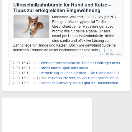
Ultraschallzahnbürste für Hund und Katze –
Tipps zur erfolgreichen Eingewöhnung
Mörfelden-Walldorf, 08.08.2026 (lifePR) -
Eine gute Mundhygiene ist für die
Gesundheit deiner Haustiere genauso
wichtig wie für deine eigene. Unsere
emmi-pet Ultraschallzahnbürste bietet
eine sanfte und effektive Lösung zur
Zahnpflege für Hunde und Katzen. Doch wie gewöhnst du deine
tierischen Freunde an unser hochmodernes und sehr
[…]
(00)
vor 16 Stunden
07.08. 16:47 |
(00)
Wirtschaftsstaatssekretär Thomas Dörflinger besucht Handwerksbetrieb im Kammerbezirk Freiburg
07.08. 16:31 |
(00)
Arbeit macht Spaß oder krank
07.08. 16:10 |
(00)
Vernetzung in jeder Hinsicht – Die Städte der Zukunft sind grün-blau
07.08. 15:29 |
(01)
Drei bis zehn Prozent, so viel Strom verbraucht ein Aufzug im Gebäude
07.08. 15:20 |
(00)
Northern Discovery Metals gibt die Börsennotierung an der Frankfurter Wertpapierbörse bekannt