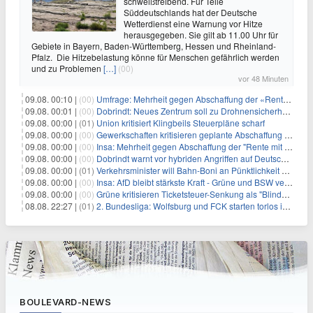
schweißtreibend. Für Teile
Süddeutschlands hat der Deutsche
Wetterdienst eine Warnung vor Hitze
herausgegeben. Sie gilt ab 11.00 Uhr für
Gebiete in Bayern, Baden-Württemberg, Hessen und Rheinland-
Pfalz. Die Hitzebelastung könne für Menschen gefährlich werden
und zu Problemen
[…]
(00)
vor 48 Minuten
09.08. 00:10 |
(00)
Umfrage: Mehrheit gegen Abschaffung der «Rente mit 63»
09.08. 00:01 |
(00)
Dobrindt: Neues Zentrum soll zu Drohnensicherheit forschen
09.08. 00:00 |
(01)
Union kritisiert Klingbeils Steuerpläne scharf
09.08. 00:00 |
(00)
Gewerkschaften kritisieren geplante Abschaffung der "Rente mit 63"
09.08. 00:00 |
(00)
Insa: Mehrheit gegen Abschaffung der "Rente mit 63"
09.08. 00:00 |
(00)
Dobrindt warnt vor hybriden Angriffen auf Deutschland
09.08. 00:00 |
(01)
Verkehrsminister will Bahn-Boni an Pünktlichkeit koppeln
09.08. 00:00 |
(00)
Insa: AfD bleibt stärkste Kraft - Grüne und BSW verlieren
09.08. 00:00 |
(00)
Grüne kritisieren Ticketsteuer-Senkung als "Blindflug"
08.08. 22:27 |
(01)
2. Bundesliga: Wolfsburg und FCK starten torlos in die Saison
BOULEVARD-NEWS