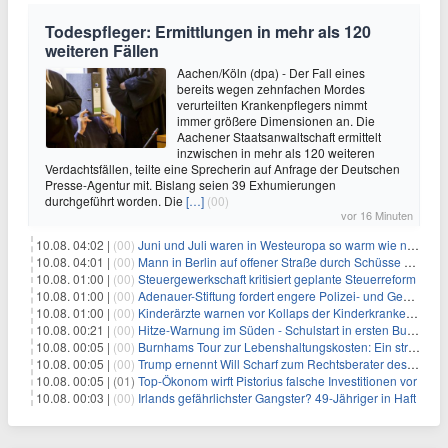
Todespfleger: Ermittlungen in mehr als 120
weiteren Fällen
Aachen/Köln (dpa) - Der Fall eines
bereits wegen zehnfachen Mordes
verurteilten Krankenpflegers nimmt
immer größere Dimensionen an. Die
Aachener Staatsanwaltschaft ermittelt
inzwischen in mehr als 120 weiteren
Verdachtsfällen, teilte eine Sprecherin auf Anfrage der Deutschen
Presse-Agentur mit. Bislang seien 39 Exhumierungen
durchgeführt worden. Die
[…]
(00)
vor 16 Minuten
10.08. 04:02 |
(00)
Juni und Juli waren in Westeuropa so warm wie noch nie
10.08. 04:01 |
(00)
Mann in Berlin auf offener Straße durch Schüsse getötet
10.08. 01:00 |
(00)
Steuergewerkschaft kritisiert geplante Steuerreform
10.08. 01:00 |
(00)
Adenauer-Stiftung fordert engere Polizei- und Geheimdienstkooperation
10.08. 01:00 |
(00)
Kinderärzte warnen vor Kollaps der Kinderkrankenpflege
10.08. 00:21 |
(00)
Hitze-Warnung im Süden - Schulstart in ersten Bundesländern
10.08. 00:05 |
(00)
Burnhams Tour zur Lebenshaltungskosten: Ein strategischer Schritt inmitten von Kontroversen
10.08. 00:05 |
(00)
Trump ernennt Will Scharf zum Rechtsberater des Weißen Hauses: Auswirkungen auf Wirtschaft und Governance
10.08. 00:05 |
(01)
Top-Ökonom wirft Pistorius falsche Investitionen vor
10.08. 00:03 |
(00)
Irlands gefährlichster Gangster? 49-Jähriger in Haft