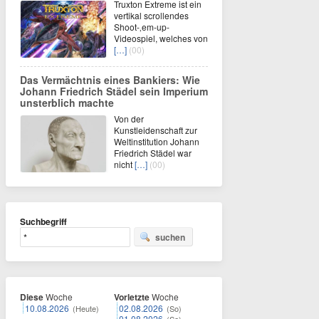
Truxton Extreme ist ein
vertikal scrollendes
Shoot-‚em-up-
Videospiel, welches von
[…]
(00)
Das Vermächtnis eines Bankiers: Wie
Johann Friedrich Städel sein Imperium
unsterblich machte
Von der
Kunstleidenschaft zur
Weltinstitution Johann
Friedrich Städel war
nicht
[…]
(00)
Suchbegriff
suchen
Diese
Woche
Vorletzte
Woche
10.08.2026
02.08.2026
(Heute)
(So)
01.08.2026