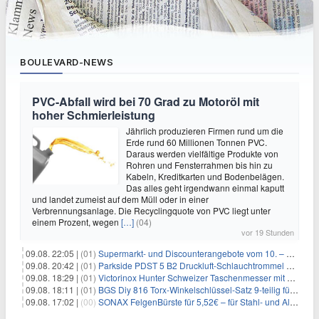
BOULEVARD-NEWS
PVC-Abfall wird bei 70 Grad zu Motoröl mit
hoher Schmierleistung
Jährlich produzieren Firmen rund um die
Erde rund 60 Millionen Tonnen PVC.
Daraus werden vielfältige Produkte von
Rohren und Fensterrahmen bis hin zu
Kabeln, Kreditkarten und Bodenbelägen.
Das alles geht irgendwann einmal kaputt
und landet zumeist auf dem Müll oder in einer
Verbrennungsanlage. Die Recyclingquote von PVC liegt unter
einem Prozent, wegen
[…]
(04)
vor 19 Stunden
09.08. 22:05 |
(01)
Supermarkt- und Discounterangebote vom 10. – 15.08.2026
09.08. 20:42 |
(01)
Parkside PDST 5 B2 Druckluft-Schlauchtrommel mit 10 m Schlauch für 25,94€
09.08. 18:29 |
(01)
Victorinox Hunter Schweizer Taschenmesser mit 12 Funktionen für 43,99€
09.08. 18:11 |
(01)
BGS Diy 816 Torx-Winkelschlüssel-Satz 9-teilig für 6,45€
09.08. 17:02 |
(00)
SONAX FelgenBürste für 5,52€ – für Stahl- und Alufelgen