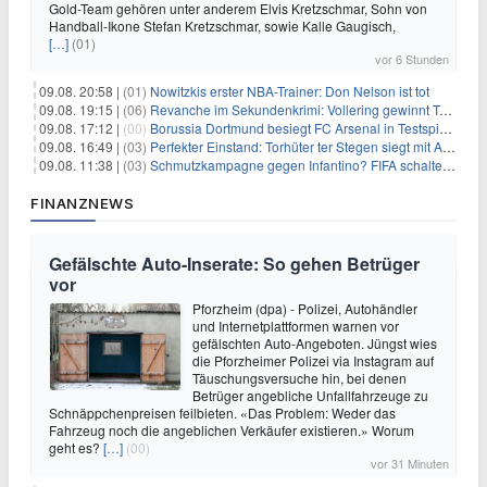
Gold-Team gehören unter anderem Elvis Kretzschmar, Sohn von
Handball-Ikone Stefan Kretzschmar, sowie Kalle Gaugisch,
[…]
(01)
vor 6 Stunden
09.08. 20:58 |
(01)
Nowitzkis erster NBA-Trainer: Don Nelson ist tot
09.08. 19:15 |
(06)
Revanche im Sekundenkrimi: Vollering gewinnt Tour
09.08. 17:12 |
(00)
Borussia Dortmund besiegt FC Arsenal in Testspiel mit 3:2
09.08. 16:49 |
(03)
Perfekter Einstand: Torhüter ter Stegen siegt mit Ajax
09.08. 11:38 |
(03)
Schmutzkampagne gegen Infantino? FIFA schaltet auf Angriff
FINANZNEWS
Gefälschte Auto-Inserate: So gehen Betrüger
vor
Pforzheim (dpa) - Polizei, Autohändler
und Internetplattformen warnen vor
gefälschten Auto-Angeboten. Jüngst wies
die Pforzheimer Polizei via Instagram auf
Täuschungsversuche hin, bei denen
Betrüger angebliche Unfallfahrzeuge zu
Schnäppchenpreisen feilbieten. «Das Problem: Weder das
Fahrzeug noch die angeblichen Verkäufer existieren.» Worum
geht es?
[…]
(00)
vor 31 Minuten