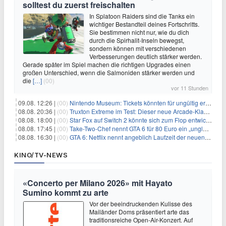
solltest du zuerst freischalten
In Splatoon Raiders sind die Tanks ein
wichtiger Bestandteil deines Fortschritts.
Sie bestimmen nicht nur, wie du dich
durch die Spirhalit-Inseln bewegst,
sondern können mit verschiedenen
Verbesserungen deutlich stärker werden.
Gerade später im Spiel machen die richtigen Upgrades einen
großen Unterschied, wenn die Salmoniden stärker werden und
die
[…]
(00)
vor 11 Stunden
09.08. 12:26 |
(00)
Nintendo Museum: Tickets könnten für ungültig erklärt werden!
08.08. 20:36 |
(00)
Truxton Extreme im Test: Dieser neue Arcade-Klassiker verzeiht dir gar nichts
08.08. 18:00 |
(00)
Star Fox auf Switch 2 könnte sich zum Flop entwickeln
08.08. 17:45 |
(00)
Take-Two-Chef nennt GTA 6 für 80 Euro ein „unglaubliches Schnäppchen“
08.08. 16:30 |
(00)
GTA 6: Netflix nennt angeblich Laufzeit der neuen Gameplay-Präsentation
KINO/TV-NEWS
«Concerto per Milano 2026» mit Hayato
Sumino kommt zu arte
Vor der beeindruckenden Kulisse des
Mailänder Doms präsentiert arte das
traditionsreiche Open-Air-Konzert. Auf