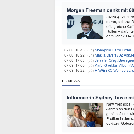
Morgan Freeman denkt mit 89
(BANG) - Auch w
daran, sich zur 
erfolgreiche Kar
Rollen – darunter
dem Jahr 2004.
07.08. 18:45 |
(01)
Monopoly Harry Potter Ed
07.08. 18:22 |
(01)
Makita DMP180Z Akku-K
07.08. 17:00 |
(00)
Jennifer Grey: Bewegende
07.08. 17:00 |
(00)
Karol G erklärt Album-Ve
07.08. 16:22 |
(00)
HAWESKO Weinversand: 
IT-NEWS
Influencerin Sydney Towle mi
New York (dpa) -
Jahren an den Fo
gekämpft und wir 
Profilen in den 
es dazu. Gebore