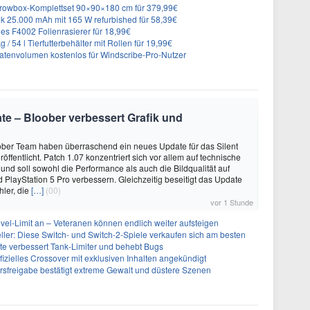
rowbox-Komplettset 90×90×180 cm für 379,99€
 25.000 mAh mit 165 W refurbished für 58,39€
es F4002 Folienrasierer für 18,99€
 54 l Tierfutterbehälter mit Rollen für 19,99€
atenvolumen kostenlos für Windscribe-Pro-Nutzer
date – Bloober verbessert Grafik und
ber Team haben überraschend ein neues Update für das Silent
öffentlicht. Patch 1.07 konzentriert sich vor allem auf technische
nd soll sowohl die Performance als auch die Bildqualität auf
d PlayStation 5 Pro verbessern. Gleichzeitig beseitigt das Update
hler, die
[…]
(00)
vor 1 Stunde
evel-Limit an – Veteranen können endlich weiter aufsteigen
eller: Diese Switch- und Switch-2-Spiele verkaufen sich am besten
te verbessert Tank-Limiter und behebt Bugs
ffizielles Crossover mit exklusiven Inhalten angekündigt
ersfreigabe bestätigt extreme Gewalt und düstere Szenen