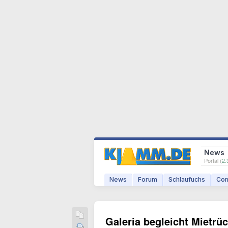
News
Portal (
2.
News
Forum
Schlaufuchs
Com
Galeria begleicht Mietrü