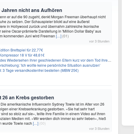
 Jahren nicht ans Aufhören
enn er auf die 90 zugeht, denkt Morgan Freeman überhaupt nicht
Ruhe zu setzen. Der Schauspieler blickt auf eine äußerst
riere in Hollywood zurück und übernahm zahlreiche ikonische
 seine Oscar-prämierte Darstellung in 'Million Dollar Baby' aus
 Im kommenden Juni wird Freeman
[…]
(01)
vor 3 Stunden
ition Brettspiel für 22,77€
ompressor 18 V für 48,61€
s Wiedersehen ihrer geschiedenen Eltern kurz vor dem Tod ihrer Mutter
rschiebung: 'Ich wollte keine persönliche Situation ausnutzen'
3 Tage versandkostenfrei bestellen (MBW 25€)
t 26 an Krebs gestorben
 Die amerikanische Influencerin Sydney Towle ist im Alter von 26
lgen einer Krebserkrankung gestorben. «Sie hat sehr hart
sind so stolz auf sie», teilte ihre Familie in einem Video auf ihren
sozialen Medien mit. «Wir werden dich immer so sehr lieben», hieß
n wurde Towle nach
[…]
(00)
vor 3 Stunden