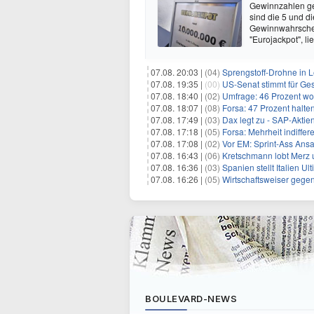
Gewinnzahlen gez
sind die 5 und d
Gewinnwahrschein
"Eurojackpot", li
07.08. 20:03 |
(04)
Sprengstoff-Drohne in L
07.08. 19:35 |
(00)
US-Senat stimmt für Ge
07.08. 18:40 |
(02)
Umfrage: 46 Prozent wol
07.08. 18:07 |
(08)
Forsa: 47 Prozent halte
07.08. 17:49 |
(03)
Dax legt zu - SAP-Aktien
07.08. 17:18 |
(05)
Forsa: Mehrheit indiff
07.08. 17:08 |
(02)
Vor EM: Sprint-Ass Ans
07.08. 16:43 |
(06)
Kretschmann lobt Merz 
07.08. 16:36 |
(03)
Spanien stellt Italien 
07.08. 16:26 |
(05)
Wirtschaftsweiser gege
BOULEVARD-NEWS