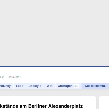
392
) · Forum (
954
)
munity
Lose
Lifestyle
WIN
Umfragen
Was ist klamm?
$$
ckstände am Berliner Alexanderplatz