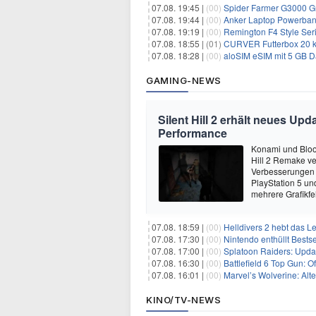
07.08. 19:45 |
(00)
Spider Farmer G3000 G
07.08. 19:44 |
(00)
Anker Laptop Powerbank
07.08. 19:19 |
(00)
Remington F4 Style Seri
07.08. 18:55 |
(01)
CURVER Futterbox 20 kg /
07.08. 18:28 |
(00)
aloSIM eSIM mit 5 GB D
GAMING-NEWS
Silent Hill 2 erhält neues Up
Performance
Konami und Bloo
Hill 2 Remake ver
Verbesserungen u
PlayStation 5 un
mehrere Grafikfe
07.08. 18:59 |
(00)
Helldivers 2 hebt das L
07.08. 17:30 |
(00)
Nintendo enthüllt Bests
07.08. 17:00 |
(00)
Splatoon Raiders: Upda
07.08. 16:30 |
(00)
Battlefield 6 Top Gun: O
07.08. 16:01 |
(00)
Marvel’s Wolverine: Alt
KINO/TV-NEWS