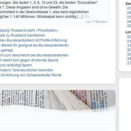
ogen. Sie lauten 1, 3, 6, 13 und 23, die beiden "Eurozahlen"
Di
ie 7. Diese Angaben sind ohne Gewähr. Die
0
lichkeit in der Gewinnklasse 1, also beim eigentlichen
0
egt bei 1: 140 Millionen. Glücksspiel kann süchtig
[…]
(00)
0
0
vor 17 Minuten
0
eipzig: Russland sieht «Provokation»
Let
setz zu Russland-Sanktionen
0
len Bundespräsident mit Politik-Erfahrung
0
n Merkel für geeignet als Bundespräsidentin
3
3
 gefragt
2
erent zum Geschlecht des Bundespräsidenten
2
ah wehrt sich gegen drohende Sperre
2
und verteidigt Spahn
Ultimatum: Grenzkontrollen beenden
n Einführung von Schwerarbeiter-Rente