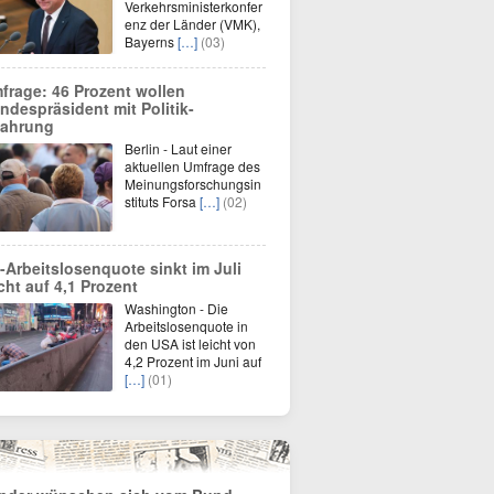
Verkehrsministerkonfer
enz der Länder (VMK),
Bayerns
[…]
(03)
frage: 46 Prozent wollen
ndespräsident mit Politik-
fahrung
Berlin - Laut einer
aktuellen Umfrage des
Meinungsforschungsin
stituts Forsa
[…]
(02)
-Arbeitslosenquote sinkt im Juli
icht auf 4,1 Prozent
Washington - Die
Arbeitslosenquote in
den USA ist leicht von
4,2 Prozent im Juni auf
[…]
(01)