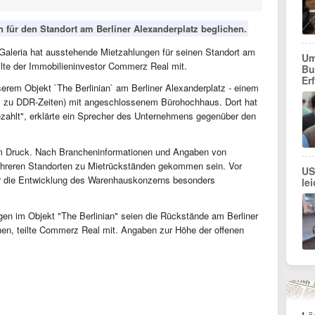
 für den Standort am Berliner Alexanderplatz beglichen.
 Galeria hat ausstehende Mietzahlungen für seinen Standort am
Um
eilte der Immobilieninvestor Commerz Real mit.
Bu
Er
serem Objekt `The Berlinian` am Berliner Alexanderplatz - einem
zu DDR-Zeiten) mit angeschlossenem Bürohochhaus. Dort hat
ezahlt", erklärte ein Sprecher des Unternehmens gegenüber den
chem Druck. Nach Brancheninformationen und Angaben von
mehreren Standorten zu Mietrückständen gekommen sein. Vor
US
r die Entwicklung des Warenhauskonzerns besonders
le
gen im Objekt "The Berlinian" seien die Rückstände am Berliner
hen, teilte Commerz Real mit. Angaben zur Höhe der offenen