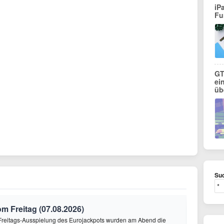
iP
Fu
GT
ei
üb
Suc
 Freitag (07.08.2026)
r Freitags-Ausspielung des Eurojackpots wurden am Abend die