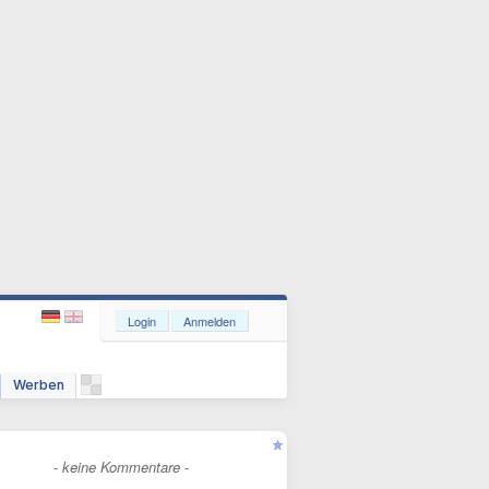
Login
Anmelden
Werben
- keine Kommentare -