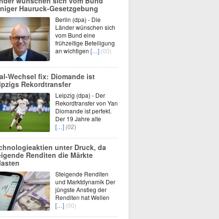
nder wünschen sich vom Bund
niger Hauruck-Gesetzgebung
Berlin (dpa) - Die
Länder wünschen sich
vom Bund eine
frühzeitige Beteiligung
an wichtigen
[…]
(00)
al-Wechsel fix: Diomande ist
ipzigs Rekordtransfer
Leipzig (dpa) - Der
Rekordtransfer von Yan
Diomande ist perfekt.
Der 19 Jahre alte
[…]
(02)
chnologieaktien unter Druck, da
eigende Renditen die Märkte
lasten
Steigende Renditen
und Marktdynamik Der
jüngste Anstieg der
Renditen hat Wellen
[…]
(00)