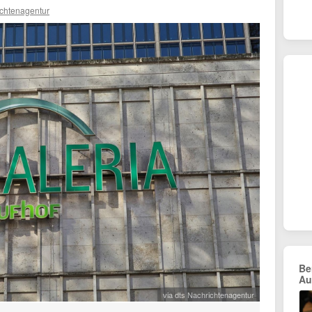
ichtenagentur
Be
Au
via dts Nachrichtenagentur