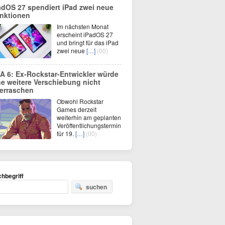
adOS 27 spendiert iPad zwei neue
nktionen
Im nächsten Monat
erscheint iPadOS 27
und bringt für das iPad
zwei neue
[…]
(00)
A 6: Ex-Rockstar-Entwickler würde
ne weitere Verschiebung nicht
erraschen
Obwohl Rockstar
Games derzeit
weiterhin am geplanten
Veröffentlichungstermin
für 19.
[…]
(00)
hbegriff
suchen