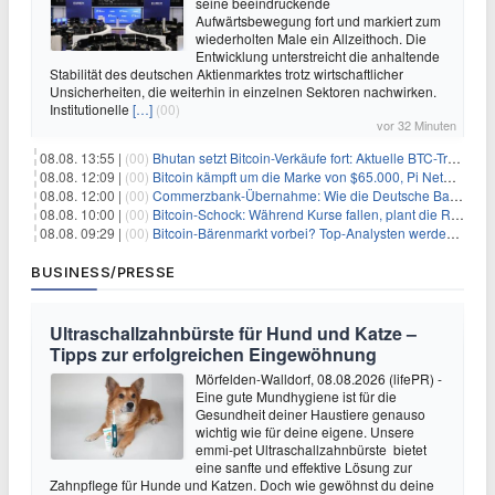
seine beeindruckende
Aufwärtsbewegung fort und markiert zum
wiederholten Male ein Allzeithoch. Die
Entwicklung unterstreicht die anhaltende
Stabilität des deutschen Aktienmarktes trotz wirtschaftlicher
Unsicherheiten, die weiterhin in einzelnen Sektoren nachwirken.
Institutionelle
[…]
(00)
vor 32 Minuten
08.08. 13:55 |
(00)
Bhutan setzt Bitcoin-Verkäufe fort: Aktuelle BTC-Transaktionen
08.08. 12:09 |
(00)
Bitcoin kämpft um die Marke von $65.000, Pi Network gewinnt an Unterstützung
08.08. 12:00 |
(00)
Commerzbank-Übernahme: Wie die Deutsche Bank im Schatten zum großen Gewinner wird
08.08. 10:00 |
(00)
Bitcoin-Schock: Während Kurse fallen, plant die Regierung die Steuer-Bombe
08.08. 09:29 |
(00)
Bitcoin-Bärenmarkt vorbei? Top-Analysten werden optimistisch, aber die Geschichte sagt etwas anderes
BUSINESS/PRESSE
Ultraschallzahnbürste für Hund und Katze –
Tipps zur erfolgreichen Eingewöhnung
Mörfelden-Walldorf, 08.08.2026 (lifePR) -
Eine gute Mundhygiene ist für die
Gesundheit deiner Haustiere genauso
wichtig wie für deine eigene. Unsere
emmi-pet Ultraschallzahnbürste bietet
eine sanfte und effektive Lösung zur
Zahnpflege für Hunde und Katzen. Doch wie gewöhnst du deine