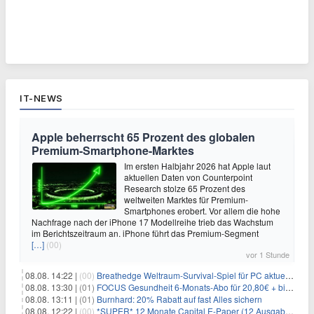
IT-NEWS
Apple beherrscht 65 Prozent des globalen
Premium-Smartphone-Marktes
Im ersten Halbjahr 2026 hat Apple laut
aktuellen Daten von Counterpoint
Research stolze 65 Prozent des
weltweiten Marktes für Premium-
Smartphones erobert. Vor allem die hohe
Nachfrage nach der iPhone 17 Modellreihe trieb das Wachstum
im Berichtszeitraum an. iPhone führt das Premium-Segment
[…]
(00)
vor 1 Stunde
08.08. 14:22 |
(00)
Breathedge Weltraum-Survival-Spiel für PC aktuell kostenlos bei Steam
08.08. 13:30 |
(01)
FOCUS Gesundheit 6-Monats-Abo für 20,80€ + bis zu 20€ Prämie
08.08. 13:11 |
(01)
Burnhard: 20% Rabatt auf fast Alles sichern
08.08. 12:22 |
(00)
*SUPER* 12 Monate Capital E-Paper (12 Ausgaben) für NUR 7€ (statt 80,04€)