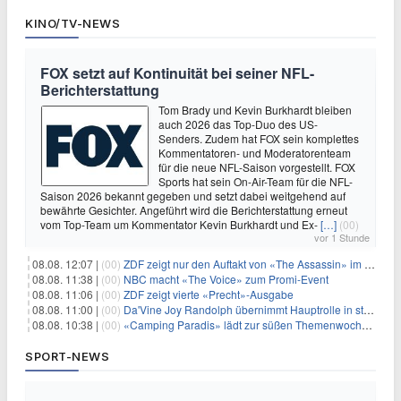
KINO/TV-NEWS
FOX setzt auf Kontinuität bei seiner NFL-
Berichterstattung
Tom Brady und Kevin Burkhardt bleiben
auch 2026 das Top-Duo des US-
Senders. Zudem hat FOX sein komplettes
Kommentatoren- und Moderatorenteam
für die neue NFL-Saison vorgestellt. FOX
Sports hat sein On-Air-Team für die NFL-
Saison 2026 bekannt gegeben und setzt dabei weitgehend auf
bewährte Gesichter. Angeführt wird die Berichterstattung erneut
vom Top-Team um Kommentator Kevin Burkhardt und Ex-
[…]
(00)
vor 1 Stunde
08.08. 12:07 |
(00)
ZDF zeigt nur den Auftakt von «The Assassin» im Fernsehen
08.08. 11:38 |
(00)
NBC macht «The Voice» zum Promi-Event
08.08. 11:06 |
(00)
ZDF zeigt vierte «Precht»-Ausgabe
08.08. 11:00 |
(00)
Da'Vine Joy Randolph übernimmt Hauptrolle in starbesetzter schwarzer Komödie
08.08. 10:38 |
(00)
«Camping Paradis» lädt zur süßen Themenwoche ein
SPORT-NEWS