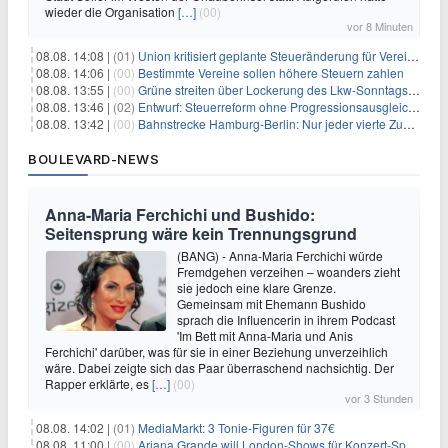
wieder die Organisation
[…]
(00)
vor 8 Minuten
08.08. 14:08 |
(01)
Union kritisiert geplante Steueränderung für Vereine
08.08. 14:06 |
(00)
Bestimmte Vereine sollen höhere Steuern zahlen
08.08. 13:55 |
(00)
Grüne streiten über Lockerung des Lkw-Sonntagsfahrverbots
08.08. 13:46 |
(02)
Entwurf: Steuerreform ohne Progressionsausgleich geplant
08.08. 13:42 |
(00)
Bahnstrecke Hamburg-Berlin: Nur jeder vierte Zug pünktlich
BOULEVARD-NEWS
Anna-Maria Ferchichi und Bushido:
Seitensprung wäre kein Trennungsgrund
(BANG) - Anna-Maria Ferchichi würde
Fremdgehen verzeihen – woanders zieht
sie jedoch eine klare Grenze.
Gemeinsam mit Ehemann Bushido
sprach die Influencerin in ihrem Podcast
'Im Bett mit Anna-Maria und Anis
Ferchichi' darüber, was für sie in einer Beziehung unverzeihlich
wäre. Dabei zeigte sich das Paar überraschend nachsichtig. Der
Rapper erklärte, es
[…]
(00)
vor 3 Stunden
08.08. 14:02 |
(01)
MediaMarkt: 3 Tonie-Figuren für 37€
08.08. 11:00 |
(00)
Ariana Grande will London-Shows für Konzert-Special filmen