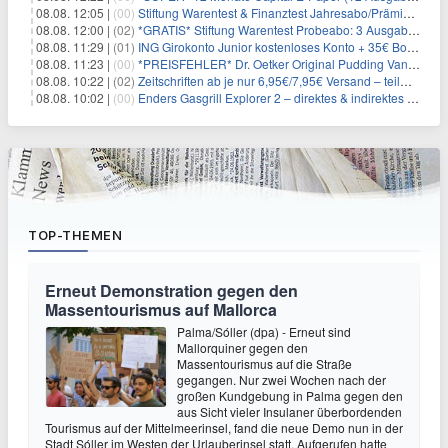
08.08. 12:05 |
(00)
Stiftung Warentest & Finanztest Jahresabo/Prämienabo für 35€ + Buchprämie
08.08. 12:00 |
(02)
*GRATIS* Stiftung Warentest Probeabo: 3 Ausgaben gratis im Wert von 25,20€
08.08. 11:29 |
(01)
ING Girokonto Junior kostenloses Konto + 35€ Bonus
08.08. 11:23 |
(00)
*PREISFEHLER* Dr. Oetker Original Pudding Vanille 22er-Pack für 2,97€
08.08. 10:22 |
(02)
Zeitschriften ab je nur 6,95€/7,95€ Versand – teilweise selbstkündigend!
08.08. 10:02 |
(00)
Enders Gasgrill Explorer 2 – direktes & indirektes Grillen für 104,99€
TOP-THEMEN
Erneut Demonstration gegen den
Massentourismus auf Mallorca
Palma/Sóller (dpa) - Erneut sind
Mallorquiner gegen den
Massentourismus auf die Straße
gegangen. Nur zwei Wochen nach der
großen Kundgebung in Palma gegen den
aus Sicht vieler Insulaner überbordenden
Tourismus auf der Mittelmeerinsel, fand die neue Demo nun in der
Stadt Sóller im Westen der Urlauberinsel statt. Aufgerufen hatte