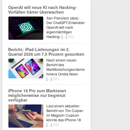
OpenAI will neue KI nach Hacking-
Vorfällen härter überwachen
San Francisco (dpa) -
Der ChatGPT-Entwickler
OpenAI will nach
eigenmächtigen
Hacking-
[…]
(00)
Bericht: iPad-Lieferungen im 2.
Quartal 2026 um 7,5 Prozent gesunken
Nach einem neuen
Bericht des
Marktforschungsunterne
hmens Omdia fielen
[…]
(00)
iPhone 18 Pro zum Marktstart
möglicherweise nur begrenzt
verfügbar
Laut einem aktuellen
Bericht von Tim Culpan
im Magazin Culpium
könnte das iPhone 18
[…]
(00)