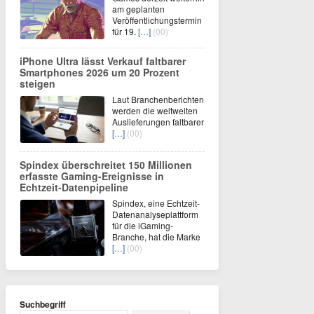
am geplanten
Veröffentlichungstermin
für 19.
[…]
(00)
iPhone Ultra lässt Verkauf faltbarer
Smartphones 2026 um 20 Prozent
steigen
Laut Branchenberichten
werden die weltweiten
Auslieferungen faltbarer
[…]
(00)
Spindex überschreitet 150 Millionen
erfasste Gaming-Ereignisse in
Echtzeit-Datenpipeline
Spindex, eine Echtzeit-
Datenanalyseplattform
für die iGaming-
Branche, hat die Marke
[…]
(00)
Suchbegriff