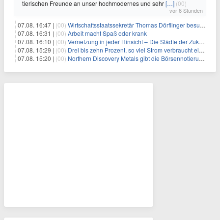
tierischen Freunde an unser hochmodernes und sehr
[…]
(00)
vor 6 Stunden
07.08. 16:47 |
(00)
Wirtschaftsstaatssekretär Thomas Dörflinger besucht Handwerksbetrieb im Kammerbezirk Freiburg
07.08. 16:31 |
(00)
Arbeit macht Spaß oder krank
07.08. 16:10 |
(00)
Vernetzung in jeder Hinsicht – Die Städte der Zukunft sind grün-blau
07.08. 15:29 |
(00)
Drei bis zehn Prozent, so viel Strom verbraucht ein Aufzug im Gebäude
07.08. 15:20 |
(00)
Northern Discovery Metals gibt die Börsennotierung an der Frankfurter Wertpapierbörse bekannt