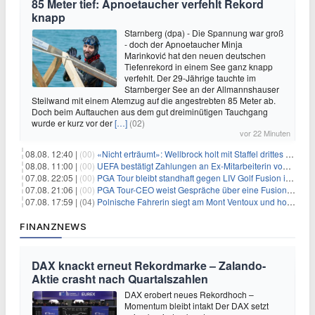
85 Meter tief: Apnoetaucher verfehlt Rekord
knapp
Starnberg (dpa) - Die Spannung war groß
- doch der Apnoetaucher Minja
Marinković hat den neuen deutschen
Tiefenrekord in einem See ganz knapp
verfehlt. Der 29-Jährige tauchte im
Starnberger See an der Allmannshauser
Steilwand mit einem Atemzug auf die angestrebten 85 Meter ab.
Doch beim Auftauchen aus dem gut dreiminütigen Tauchgang
wurde er kurz vor der
[…]
(02)
vor 22 Minuten
08.08. 12:40 |
(00)
«Nicht erträumt»: Wellbrock holt mit Staffel drittes EM-Gold
08.08. 11:00 |
(00)
UEFA bestätigt Zahlungen an Ex-Mitarbeiterin von Infantino
07.08. 22:05 |
(00)
PGA Tour bleibt standhaft gegen LIV Golf Fusion in einem sich wandelnden Sportumfeld
07.08. 21:06 |
(00)
PGA Tour-CEO weist Gespräche über eine Fusion mit LIV Golf zurück und bekräftigt die Wettbewerbslandschaft
07.08. 17:59 |
(04)
Polnische Fahrerin siegt am Mont Ventoux und holt Tour-Gelb
FINANZNEWS
DAX knackt erneut Rekordmarke – Zalando-
Aktie crasht nach Quartalszahlen
DAX erobert neues Rekordhoch –
Momentum bleibt intakt Der DAX setzt