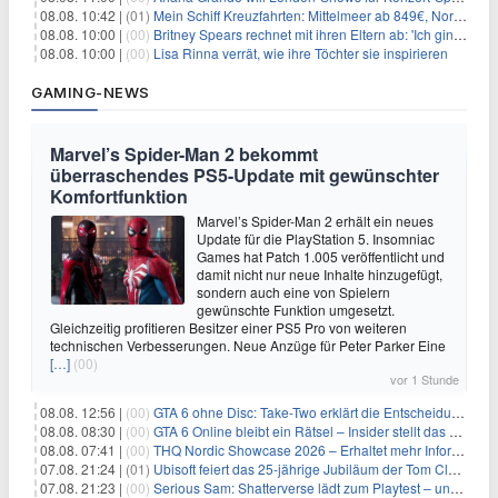
08.08. 10:42 |
(01)
Mein Schiff Kreuzfahrten: Mittelmeer ab 849€, Norwegen ab 999€ p.P.
08.08. 10:00 |
(00)
Britney Spears rechnet mit ihren Eltern ab: 'Ich ging zwei Monate lang auf die Knie und weinte'
08.08. 10:00 |
(00)
Lisa Rinna verrät, wie ihre Töchter sie inspirieren
GAMING-NEWS
Marvel’s Spider-Man 2 bekommt
überraschendes PS5-Update mit gewünschter
Komfortfunktion
Marvel’s Spider-Man 2 erhält ein neues
Update für die PlayStation 5. Insomniac
Games hat Patch 1.005 veröffentlicht und
damit nicht nur neue Inhalte hinzugefügt,
sondern auch eine von Spielern
gewünschte Funktion umgesetzt.
Gleichzeitig profitieren Besitzer einer PS5 Pro von weiteren
technischen Verbesserungen. Neue Anzüge für Peter Parker Eine
[…]
(00)
vor 1 Stunde
08.08. 12:56 |
(00)
GTA 6 ohne Disc: Take-Two erklärt die Entscheidung für Download-Codes
08.08. 08:30 |
(00)
GTA 6 Online bleibt ein Rätsel – Insider stellt das neue Gerücht klar
08.08. 07:41 |
(00)
THQ Nordic Showcase 2026 – Erhaltet mehr Informationen
07.08. 21:24 |
(01)
Ubisoft feiert das 25-jährige Jubiläum der Tom Clancy’s Ghost Recon-Reihe
07.08. 21:23 |
(00)
Serious Sam: Shatterverse lädt zum Playtest – und erscheint schon bald!