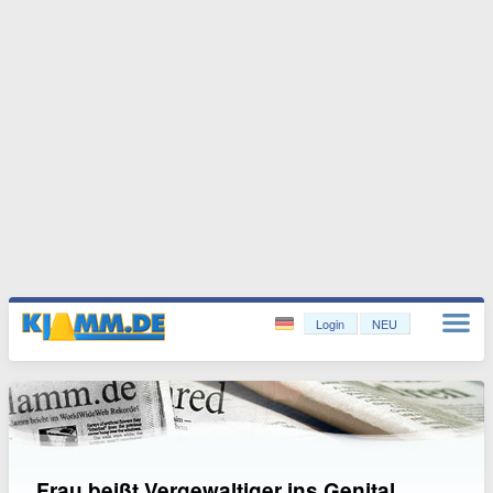
Login
NEU
Frau beißt Vergewaltiger ins Genital