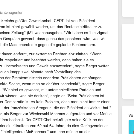
ichtenagentur
rankreichs größter Gewerkschaft CFDT, ist von Präsident
 ist nicht gewählt worden, um das Renteneintrittsalter zu
emeinen Zeitung" (Mittwochsausgabe). "Wir haben es ihm zigmal
en Gespräch gewarnt, dass genau das passieren wird, was wir
 auf die Massenproteste gegen die geplante Rentenreform.
t davon entfernt, zur extremen Rechten abzudriften. "Wenn
t respektiert und beachtet werden, dann halten sie es
zu überschreiten und Gewalt anzuwenden", sagte Berger weiter.
r auch knapp zwei Monate nach Vorstellung des
von der Premierministerin oder dem Präsidenten empfangen
rückte Sache, wenn man so darüber nachdenkt", sagte Berger.
. "Wir sind es gewohnt, mit unterschiedlichen Parteien und
r wissen, was sie denken", sagte er. "Beim Präsidenten ist
 der Demokratie ist es kein Problem, dass man nicht immer einer
it der französischen Arroganz, die der Präsident entwickelt hat."
, als Berger zur Wiederwahl Macrons aufgerufen und vor Marine
Vo
 ihm bedankt. Der CFDT-Chef bekräftigte seine Kritik an der
eneintrittsalters von 62 auf 64 Jahre, da dies Geringverdiener
e "intelligentere Maßnahmen" und man müsse an der