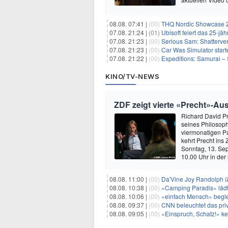
08.08. 07:41 |
(00)
THQ Nordic Showcase 20
07.08. 21:24 |
(01)
Ubisoft feiert das 25-j
07.08. 21:23 |
(00)
Serious Sam: Shatterver
07.08. 21:23 |
(00)
Car Was Simulator starte
07.08. 21:22 |
(00)
Expeditions: Samurai – 
KINO/TV-NEWS
ZDF zeigt vierte «Precht»-Au
Richard David Pr
seines Philosoph
viermonatigen P
kehrt Precht ins
Sonntag, 13. Sep
10.00 Uhr in der
08.08. 11:00 |
(00)
Da'Vine Joy Randolph ü
08.08. 10:38 |
(00)
«Camping Paradis» läd
08.08. 10:06 |
(00)
«einfach Mensch» begle
08.08. 09:37 |
(00)
CNN beleuchtet das priv
08.08. 09:05 |
(00)
«Einspruch, Schatz!» keh