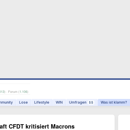
013
) · Forum (
1.106
)
munity
Lose
Lifestyle
WIN
Umfragen
Was ist klamm?
$$
ft CFDT kritisiert Macrons