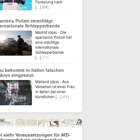
Forderung nach
[…]
(08)
aniens Polizei zerschlägt
ternationale Schlepperbande
Madrid (dpa) - Die
spanische Polizei hat
eine mächtige
internationale
Schlepperbande
[…]
(00)
au bekommt in Italien falschen
bryo eingesetzt
Mailand (dpa) - Aus
Versehen ist einer Frau
in Italien bei einer
künstlichen
[…]
(01)
ei sieht Voraussetzungen für AfD-
rbotsverfahren nicht gegeben