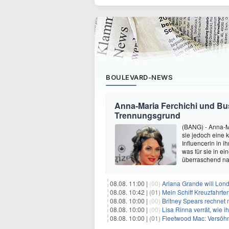
BOULEVARD-NEWS
Anna-Maria Ferchichi und Bu
Trennungsgrund
(BANG) - Anna-M
sie jedoch eine
Influencerin in i
was für sie in e
überraschend nac
08.08. 11:00 |
(00)
Ariana Grande will Lond
08.08. 10:42 |
(01)
Mein Schiff Kreuzfahrte
08.08. 10:00 |
(00)
Britney Spears rechnet mi
08.08. 10:00 |
(00)
Lisa Rinna verrät, wie ih
08.08. 10:00 |
(01)
Fleetwood Mac: Versöhn