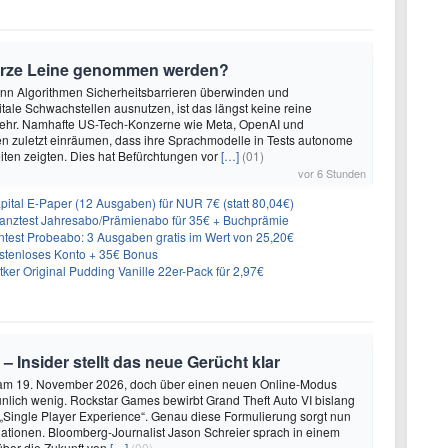
urze Leine genommen werden?
enn Algorithmen Sicherheitsbarrieren überwinden und
itale Schwachstellen ausnutzen, ist das längst keine reine
ehr. Namhafte US-Tech-Konzerne wie Meta, OpenAI und
n zuletzt einräumen, dass ihre Sprachmodelle in Tests autonome
ten zeigten. Dies hat Befürchtungen vor
[…]
(01)
vor 6 Stunden
tal E-Paper (12 Ausgaben) für NUR 7€ (statt 80,04€)
inanztest Jahresabo/Prämienabo für 35€ + Buchprämie
ntest Probeabo: 3 Ausgaben gratis im Wert von 25,20€
ostenloses Konto + 35€ Bonus
er Original Pudding Vanille 22er-Pack für 2,97€
 – Insider stellt das neue Gerücht klar
 am 19. November 2026, doch über einen neuen Online-Modus
unlich wenig. Rockstar Games bewirbt Grand Theft Auto VI bislang
 „Single Player Experience“. Genau diese Formulierung sorgt nun
lationen. Bloomberg-Journalist Jason Schreier sprach in einem
über die Zukunft von
[…]
(00)