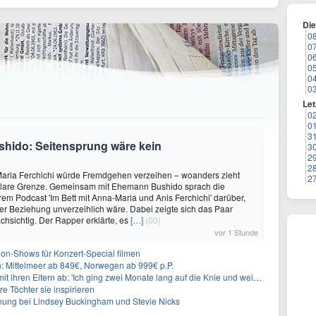
Di
0
0
0
0
0
0
Let
0
0
3
shido: Seitensprung wäre kein
3
2
2
aria Ferchichi würde Fremdgehen verzeihen – woanders zieht
2
 klare Grenze. Gemeinsam mit Ehemann Bushido sprach die
hrem Podcast 'Im Bett mit Anna-Maria und Anis Ferchichi' darüber,
iner Beziehung unverzeihlich wäre. Dabei zeigte sich das Paar
hsichtig. Der Rapper erklärte, es
[…]
(00)
vor 1 Stunde
on-Shows für Konzert-Special filmen
n: Mittelmeer ab 849€, Norwegen ab 999€ p.P.
t ihren Eltern ab: 'Ich ging zwei Monate lang auf die Knie und weinte'
re Töchter sie inspirieren
ung bei Lindsey Buckingham und Stevie Nicks