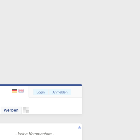
Login
Anmelden
Werben
- keine Kommentare -