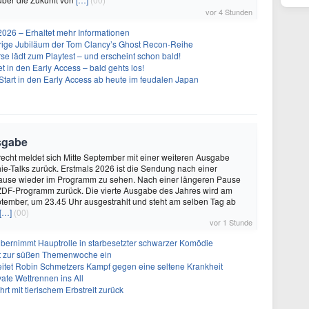
vor 4 Stunden
26 – Erhaltet mehr Informationen
ährige Jubiläum der Tom Clancy’s Ghost Recon-Reihe
se lädt zum Playtest – und erscheint schon bald!
t in den Early Access – bald gehts los!
Start in den Early Access ab heute im feudalen Japan
sgabe
echt meldet sich Mitte September mit einer weiteren Ausgabe
ie-Talks zurück. Erstmals 2026 ist die Sendung nach einer
ause wieder im Programm zu sehen. Nach einer längeren Pause
 ZDF-Programm zurück. Die vierte Ausgabe des Jahres wird am
tember, um 23.45 Uhr ausgestrahlt und steht am selben Tag ab
[…]
(00)
vor 1 Stunde
bernimmt Hauptrolle in starbesetzter schwarzer Komödie
t zur süßen Themenwoche ein
itet Robin Schmetzers Kampf gegen eine seltene Krankheit
ate Wettrennen ins All
rt mit tierischem Erbstreit zurück