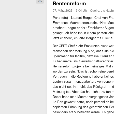
Rentenreform
07. März 2023, 16:04 Uhr
·
Quelle:
dts Nachr
Paris (dts) - Laurent Berger, Chef von F
Emmanuel Macron enttäuscht. "Herr Macron
erhöhen", sagte er der "Frankfurter Allg
gesagt, ich habe ihn in einem persönlich
jetzt erleben", erklärte Berger mit Blick
Der CFDT-Chef sieht Frankreich nicht wei
Menschen der Meinung sind, dass sie nich
irgendwann für legitim, gewisse Grenzen 
Er bedauerte, als Gewerkschaftsvertrete
Rentenreformprojekts kein einziges Mal 
worden zu sein. "Das ist schon eine ver
Vertrauen in die Regierung habe er keines
Leuten zusammenzuarbeiten, von denen wi
das nicht so. Ihm fehlt das Rückgrat. In
Meinung ist. Aber das hat nichts zu tun m
Dabei habe sich Macron vergangenes Jahr
Le Pen gewarnt hatte, noch persönlich bei
geplanten Erhöhung des gesetzlichen Rent
besonders stark betreffen werde. Es geb