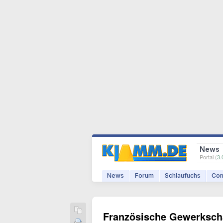
News
Portal (
3.
News
Forum
Schlaufuchs
Com
Französische Gewerkscha