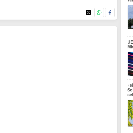
UE
Mi
«e
Sc
se