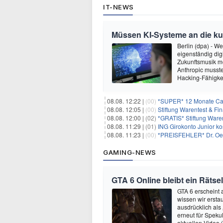
IT-NEWS
Müssen KI-Systeme an die k
Berlin (dpa) - W
eigenständig dig
Zukunftsmusik m
Anthropic musste
Hacking-Fähigkei
08.08. 12:22 |
(00)
*SUPER* 12 Monate Capi
08.08. 12:05 |
(00)
Stiftung Warentest & F
08.08. 12:00 |
(02)
*GRATIS* Stiftung Ware
08.08. 11:29 |
(01)
ING Girokonto Junior k
08.08. 11:23 |
(00)
*PREISFEHLER* Dr. Oetk
GAMING-NEWS
GTA 6 Online bleibt ein Rätsel
GTA 6 erscheint
wissen wir ersta
ausdrücklich als
erneut für Speku
aktuellen Video 