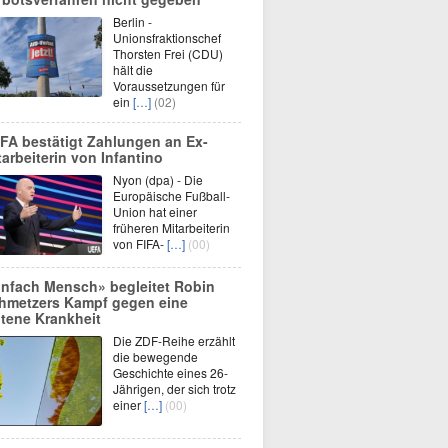
Berlin -
Unionsfraktionschef
Thorsten Frei (CDU)
hält die
Voraussetzungen für
ein
[…]
(02)
FA bestätigt Zahlungen an Ex-
tarbeiterin von Infantino
Nyon (dpa) - Die
Europäische Fußball-
Union hat einer
früheren Mitarbeiterin
von FIFA-
[…]
(00)
infach Mensch» begleitet Robin
hmetzers Kampf gegen eine
ltene Krankheit
Die ZDF-Reihe erzählt
die bewegende
Geschichte eines 26-
Jährigen, der sich trotz
einer
[…]
(00)