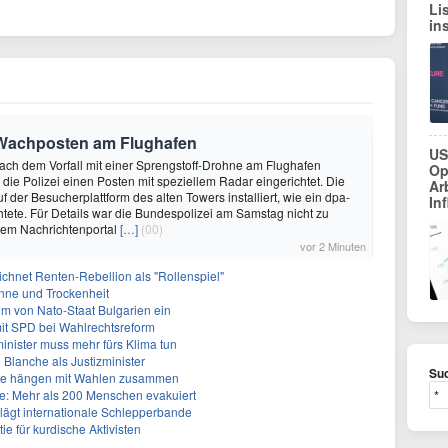
Li
in
 Wachposten am Flughafen
US
Nach dem Vorfall mit einer Sprengstoff-Drohne am Flughafen
Op
 die Polizei einen Posten mit speziellem Radar eingerichtet. Die
Ar
 der Besucherplattform des alten Towers installiert, wie ein dpa-
In
tete. Für Details war die Bundespolizei am Samstag nicht zu
dem Nachrichtenportal
[…]
(00)
vor 2 Minuten
ichnet Renten-Rebellion als "Rollenspiel"
nne und Trockenheit
um von Nato-Staat Bulgarien ein
mit SPD bei Wahlrechtsreform
inister muss mehr fürs Klima tun
 Blanche als Justizminister
Suc
älle hängen mit Wahlen zusammen
: Mehr als 200 Menschen evakuiert
lägt internationale Schlepperbande
e für kurdische Aktivisten