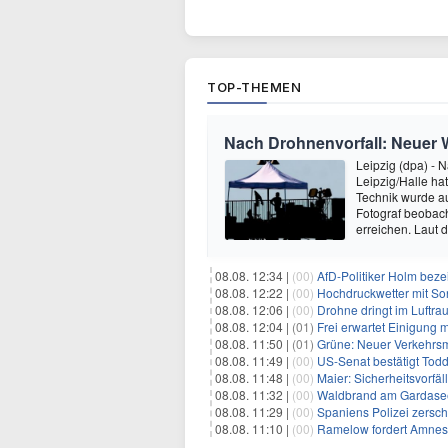
TOP-THEMEN
Nach Drohnenvorfall: Neuer
Leipzig (dpa) - 
Leipzig/Halle hat
Technik wurde auf
Fotograf beobach
erreichen. Laut 
08.08. 12:34 |
(00)
AfD-Politiker Holm beze
08.08. 12:22 |
(00)
Hochdruckwetter mit So
08.08. 12:06 |
(00)
Drohne dringt im Luftra
08.08. 12:04 |
(01)
Frei erwartet Einigung 
08.08. 11:50 |
(01)
Grüne: Neuer Verkehrsm
08.08. 11:49 |
(00)
US-Senat bestätigt Todd
08.08. 11:48 |
(00)
Maier: Sicherheitsvorf
08.08. 11:32 |
(00)
Waldbrand am Gardasee
08.08. 11:29 |
(00)
Spaniens Polizei zersch
08.08. 11:10 |
(00)
Ramelow fordert Amnesti