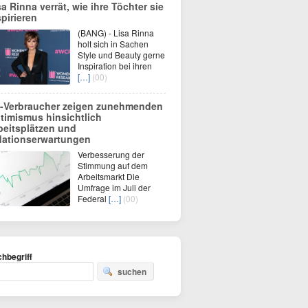
sa Rinna verrät, wie ihre Töchter sie
spirieren
(BANG) - Lisa Rinna
holt sich in Sachen
Style und Beauty gerne
Inspiration bei ihren
[…]
(00)
-Verbraucher zeigen zunehmenden
timismus hinsichtlich
beitsplätzen und
flationserwartungen
Verbesserung der
Stimmung auf dem
Arbeitsmarkt Die
Umfrage im Juli der
Federal
[…]
(00)
hbegriff
suchen