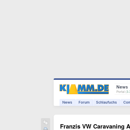
News
Portal (
3.
News
Forum
Schlaufuchs
Com
Franzis VW Caravaning A