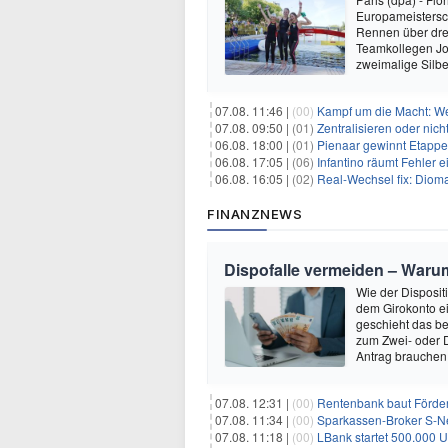
Europameistersc
Rennen über drei
Teamkollegen Jo
zweimalige Silb
07.08. 11:46 |
(00)
Kampf um die Macht: Wer
07.08. 09:50 |
(01)
Zentralisieren oder ni
06.08. 18:00 |
(01)
Pienaar gewinnt Etappe 
06.08. 17:05 |
(06)
Infantino räumt Fehler e
06.08. 16:05 |
(02)
Real-Wechsel fix: Dioma
FINANZNEWS
Dispofalle vermeiden – Warum
Wie der Dispositi
dem Girokonto e
geschieht das be
zum Zwei- oder 
Antrag brauchen 
07.08. 12:31 |
(00)
Rentenbank baut Förder
07.08. 11:34 |
(00)
Sparkassen-Broker S-Neo
07.08. 11:18 |
(00)
LBank startet 500.000