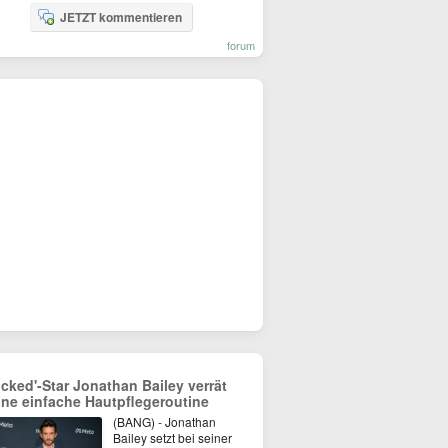
JETZT kommentieren
forum
icked'-Star Jonathan Bailey verrät
ine einfache Hautpflegeroutine
(BANG) - Jonathan
Bailey setzt bei seiner