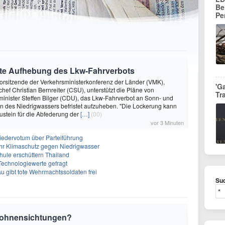
Be
Pe
stete Aufhebung des Lkw-Fahrverbots
orsitzende der Verkehrsministerkonferenz der Länder (VMK),
'G
hef Christian Bernreiter (CSU), unterstützt die Pläne von
Tr
nister Steffen Bilger (CDU), das Lkw-Fahrverbot an Sonn- und
n des Niedrigwassers befristet aufzuheben. "Die Lockerung kann
austein für die Abfederung der
[…]
(00)
vor 3 Minuten
liedervotum über Parteiführung
hr Klimaschutz gegen Niedrigwasser
hule erschüttern Thailand
 Technologiewerte gefragt
 gibt tote Wehrmachtssoldaten frei
Suc
 Drohnensichtungen?