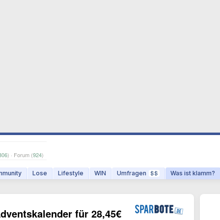
306
) · Forum (
924
)
munity
Lose
Lifestyle
WIN
Umfragen
Was ist klamm?
$$
dventskalender für 28,45€