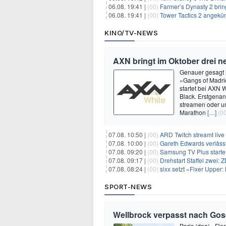
06.08. 19:41 |
(00)
Farmer’s Dynasty 2 bri
06.08. 19:41 |
(00)
Tower Tactics 2 angekü
KINO/TV-NEWS
AXN bringt im Oktober drei ne
Genauer gesagt 
«Gangs of Madrid
startet bei AXN 
Black. Erstgenan
streamen oder um
Marathon
[…]
(0
07.08. 10:50 |
(00)
ARD Twitch streamt liv
07.08. 10:00 |
(00)
Gareth Edwards verlässt
07.08. 09:20 |
(00)
Samsung TV Plus start
07.08. 09:17 |
(00)
Drehstart Staffel zwei: 
07.08. 08:24 |
(00)
sixx setzt «Fixer Upper
SPORT-NEWS
Wellbrock verpasst nach Gose
Paris (dpa) - Flo