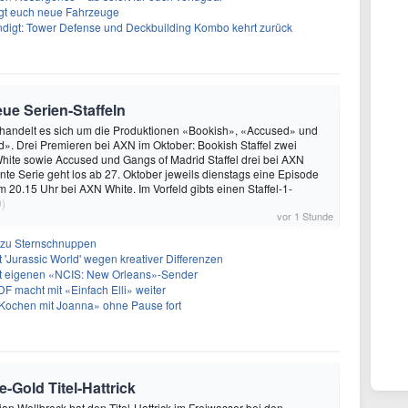
ngt euch neue Fahrzeuge
ndigt: Tower Defense und Deckbuilding Kombo kehrt zurück
ue Serien-Staffeln
handelt es sich um die Produktionen «Bookish», «Accused» und
». Drei Premieren bei AXN im Oktober: Bookish Staffel zwei
White sowie Accused und Gangs of Madrid Staffel drei bei AXN
nte Serie geht los ab 27. Oktober jeweils dienstags eine Episode
 20.15 Uhr bei AXN White. Im Vorfeld gibts einen Staffel-1-
0)
vor 1 Stunde
e zu Sternschnuppen
 'Jurassic World' wegen kreativer Differenzen
et eigenen «NCIS: New Orleans»-Sender
ZDF macht mit «Einfach Elli» weiter
: Kochen mit Joanna» ohne Pause fort
-Gold Titel-Hattrick
rian Wellbrock hat den Titel-Hattrick im Freiwasser bei den