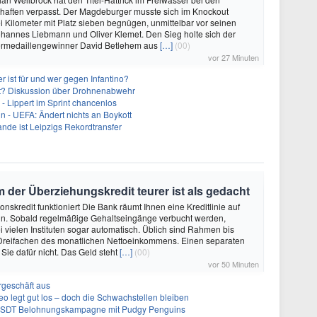
haften verpasst. Der Magdeburger musste sich im Knockout
 Kilometer mit Platz sieben begnügen, unmittelbar vor seinen
hannes Liebmann und Oliver Klemet. Den Sieg holte sich der
ermedaillengewinner David Betlehem aus
[…]
(00)
vor 27 Minuten
 ist für und wer gegen Infantino?
cht? Diskussion über Drohnenabwehr
- Lippert im Sprint chancenlos
in - UEFA: Ändert nichts an Boykott
nde ist Leipzigs Rekordtransfer
 der Überziehungskredit teurer ist als gedacht
onskredit funktioniert Die Bank räumt Ihnen eine Kreditlinie auf
in. Sobald regelmäßige Gehaltseingänge verbucht werden,
i vielen Instituten sogar automatisch. Üblich sind Rahmen bis
Dreifachen des monatlichen Nettoeinkommens. Einen separaten
Sie dafür nicht. Das Geld steht
[…]
(00)
vor 50 Minuten
geschäft aus
 legt gut los – doch die Schwachstellen bleiben
 USDT Belohnungskampagne mit Pudgy Penguins