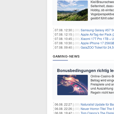
Kiel/Braunschweig
Seltenheit, dass
Hobby, ob einfac
Vogelperspektiv
gestört fühlt ode
07.08. 12:30 |
(00)
Samsung Galaxy A57 5G (256GB
07.08. 12:15 |
(00)
Apple AirTag 4er Pack (2. Ge
07.08. 10:45 |
(00)
Xiaomi 17T Pro 1TB + Unl
07.08. 10:30 |
(00)
Apple iPhone 17 256GB + 2
07.08. 09:40 |
(00)
GaiaZOO Ticket für 24,5
GAMING-NEWS
Bonusbedingungen richtig les
Online-Casino-Bo
Betrag wird eing
Freispiele und a
und Auszahlung 
Regeln nicht ken
06.08. 22:27 |
(00)
Naturalist Update für Ba
06.08. 22:26 |
(00)
Neuer Horror‑Titel The S
06.08. 19:42 |
(00)
Tom Clancy’s The Divisi