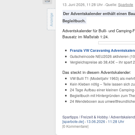
13. Juni 2026, 11:28 Uhr
·
Quelle:
Sparbote
Der Adventskalender enthält einen Bau
Anzeige
Begleitbuch.
Adventskalender für Bulli- und Camping-Fa
Bausatz im Maßstab 1:24.
Franzis VW Caravaning Adventskalende
Gutscheincode NEU2026 aktivieren (10
Vergleichspreise ab 38,43€ – ihr spart 
Das steckt in diesem Adventskalender:
VW Bulli T1 (Modelljahr 1963) als mehr
Kein Kleben nötig – Teile lassen sich 
24 Tage Aufbau einer kleinen Camping
Begleitbuch mit Hintergründen zum Th
24 Wendeboxen aus umweltfreundlichem
Spartipps / Freizeit & Hobby / Adventskalend
[sparbote.de]
·
13.06.2026
·
11:28 Uhr
[0 Kommentare]