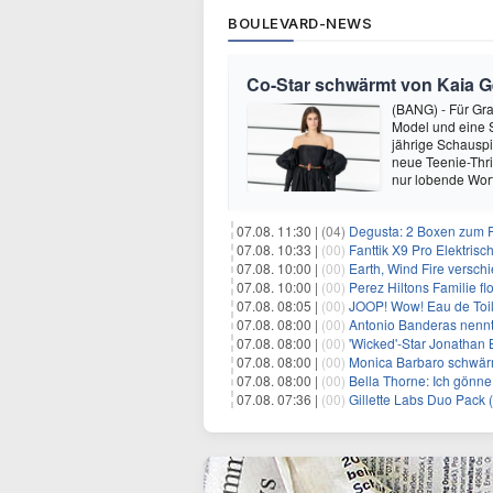
BOULEVARD-NEWS
Co-Star schwärmt von Kaia Ger
(BANG) - Für Gra
Model und eine Sc
jährige Schauspi
neue Teenie-Thril
nur lobende Wor
07.08. 11:30 |
(04)
Degusta: 2 Boxen zum Pr
07.08. 10:33 |
(00)
Fanttik X9 Pro Elektris
07.08. 10:00 |
(00)
Earth, Wind Fire versch
07.08. 10:00 |
(00)
Perez Hiltons Familie f
07.08. 08:05 |
(00)
JOOP! Wow! Eau de Toil
07.08. 08:00 |
(00)
Antonio Banderas nennt 
07.08. 08:00 |
(00)
'Wicked'-Star Jonathan 
07.08. 08:00 |
(00)
Monica Barbaro schwär
07.08. 08:00 |
(00)
Bella Thorne: Ich gönne
07.08. 07:36 |
(00)
Gillette Labs Duo Pack 