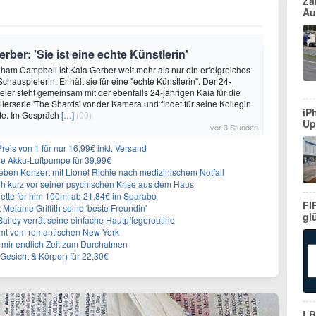
Za
Au
ber: 'Sie ist eine echte Künstlerin'
ham Campbell ist Kaia Gerber weit mehr als nur ein erfolgreiches
hauspielerin: Er hält sie für eine "echte Künstlerin". Der 24-
eler steht gemeinsam mit der ebenfalls 24-jährigen Kaia für die
lerserie 'The Shards' vor der Kamera und findet für seine Kollegin
iP
te. Im Gespräch
[…]
(00)
Up
vor 3 Stunden
eis von 1 für nur 16,99€ inkl. Versand
che Akku-Luftpumpe für 39,99€
ieben Konzert mit Lionel Richie nach medizinischem Notfall
loh kurz vor seiner psychischen Krise aus dem Haus
ette for him 100ml ab 21,84€ im Sparabo
FI
Melanie Griffith seine 'beste Freundin'
gl
Bailey verrät seine einfache Hautpflegeroutine
mt vom romantischen New York
 mir endlich Zeit zum Durchatmen
(Gesicht & Körper) für 22,30€
LB