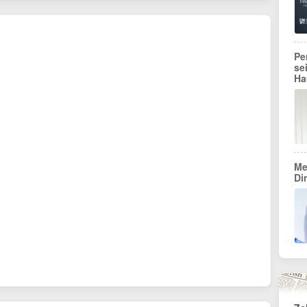
Pe
se
Ha
Me
Di