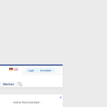
Login
Anmelden
Werben
- keine Kommentare -