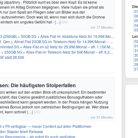
 (dpa/tmn) - Plötzlich surrt es über dem Kopf: Es ist keine
Di
 einem im Alltag Drohnen begegnen. Viele nutzen sie privat als
0
h nur zum Spaß am Fliegen oder um Bilder aus der
0
e aufzunehmen. Doch was ist, wenn man sich durch die Drohne
0
r einfach ein ungutes Gefühl hat -
[…]
(00)
0
vor 17 Minuten
0
) + 50GB 5G + Alles-Flat im Vodafone-Netz für 19,99€/Monat – eff. 2,36€/Monat
Let
0
n.), Allnet Flat 20GB 5G im Telekom-Netz für 14,99€/Monat – eff. 2,07€/Monat
0
imited 5G + Alles-Flat im o2 Netz für 29,99€/Monat – eff. 1,15€/Monat
3
50GB 5G + Alles-Flat im Telekom-Netz für 34€/Monat – eff. 6,29€/Monat
3
0€ statt 28,50€
2
2
2
en: Die häufigsten Stolperfallen
ni wirken auf den ersten Blick oft unkompliziert: Ein bestimmter
ezahlt, das Casino gewährt zusätzliches Bonusguthaben oder
nschließend kann gespielt werden. In der Praxis hängen Nutzung
eines Bonus jedoch von zahlreichen Bedingungen ab. Wer diese
nt, kann schnell
[…]
(00)
vor 31 Minuten
ll x Pit verfügbar — neuer Content auf allen Plattformen
kin Stapler feiert Release
on Resurgence – ab sofort für euch verfügbar