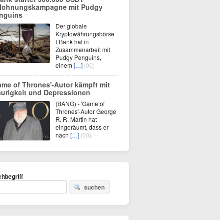
lohnungskampagne mit Pudgy
nguins
Der globale
Kryptowährungsbörse
LBank hat in
Zusammenarbeit mit
Pudgy Penguins,
einem
[…]
(00)
ame of Thrones'-Autor kämpft mit
aurigkeit und Depressionen
(BANG) - 'Game of
Thrones'-Autor George
R. R. Martin hat
eingeräumt, dass er
nach
[…]
(00)
hbegriff
suchen