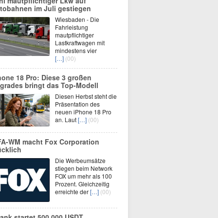
hl mautpflichtiger Lkw auf
tobahnen im Juli gestiegen
Wiesbaden - Die
Fahrleistung
mautpflichtiger
Lastkraftwagen mit
mindestens vier
[…]
(00)
hone 18 Pro: Diese 3 großen
grades bringt das Top-Modell
Diesen Herbst steht die
Präsentation des
neuen iPhone 18 Pro
an. Laut
[…]
(00)
FA-WM macht Fox Corporation
ücklich
Die Werbeumsätze
stiegen beim Network
FOX um mehr als 100
Prozent. Gleichzeitig
erreichte der
[…]
(00)
ank startet 500.000 USDT