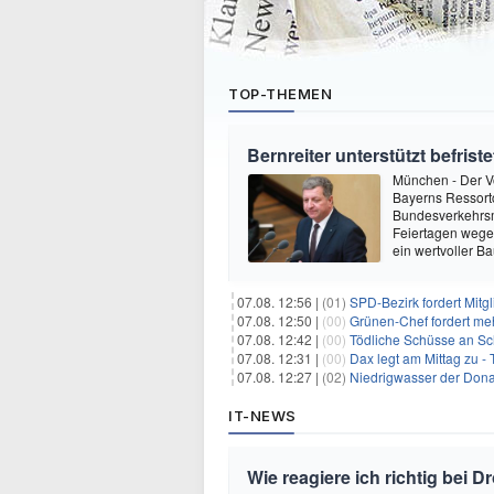
TOP-THEMEN
Bernreiter unterstützt befri
München - Der V
Bayerns Ressortc
Bundesverkehrsmi
Feiertagen wege
ein wertvoller B
07.08. 12:56 |
(01)
SPD-Bezirk fordert Mitg
07.08. 12:50 |
(00)
Grünen-Chef fordert me
07.08. 12:42 |
(00)
Tödliche Schüsse an Sc
07.08. 12:31 |
(00)
Dax legt am Mittag zu -
07.08. 12:27 |
(02)
Niedrigwasser der Donau
IT-NEWS
Wie reagiere ich richtig bei