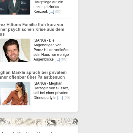
Hautpflege auf ein
unkompliziertes
Konzept.
[…]
(00)
rez Hiltons Familie floh kurz vor
iner psychischen Krise aus dem
us
(BANG) - Die
Angehörigen von
Perez Hilton verließen
sein Haus nur wenige
Augenblicke
[…]
(00)
ghan Markle sprach bei privatem
nner offenbar über Palastbesuch
(BANG) - Meghan,
Herzogin von Sussex,
soll bei einer privaten
Dinnerparty in
[…]
(00)