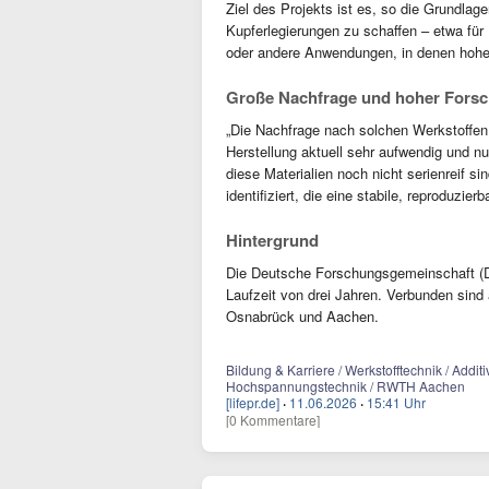
Ziel des Projekts ist es, so die Grundlage
Kupferlegierungen zu schaffen – etwa fü
oder andere Anwendungen, in denen hohe
Große Nachfrage und hoher Fors
„Die Nachfrage nach solchen Werkstoffen in
Herstellung aktuell sehr aufwendig und nu
diese Materialien noch nicht serienreif s
identifiziert, die eine stabile, reproduzie
Hintergrund
Die Deutsche Forschungsgemeinschaft (D
Laufzeit von drei Jahren. Verbunden sin
Osnabrück und Aachen.
Bildung & Karriere / Werkstofftechnik / Addit
Hochspannungstechnik / RWTH Aachen
[lifepr.de]
·
11.06.2026
·
15:41 Uhr
[0 Kommentare]