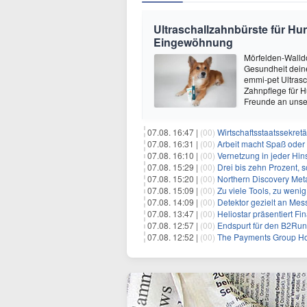
Ultraschallzahnbürste für Hu
Eingewöhnung
Mörfelden-Walldo
Gesundheit deine
emmi-pet Ultrasc
Zahnpflege für 
Freunde an uns
07.08. 16:47 |
(00)
Wirtschaftsstaatssekretä
07.08. 16:31 |
(00)
Arbeit macht Spaß oder
07.08. 16:10 |
(00)
Vernetzung in jeder Hins
07.08. 15:29 |
(00)
Drei bis zehn Prozent, 
07.08. 15:20 |
(00)
Northern Discovery Metal
07.08. 15:09 |
(00)
Zu viele Tools, zu weni
07.08. 14:09 |
(00)
Detektor gezielt an Me
07.08. 13:47 |
(00)
Heliostar präsentiert Finanz- und
07.08. 12:57 |
(00)
Endspurt für den B2Run
07.08. 12:52 |
(00)
The Payments Group Holdi