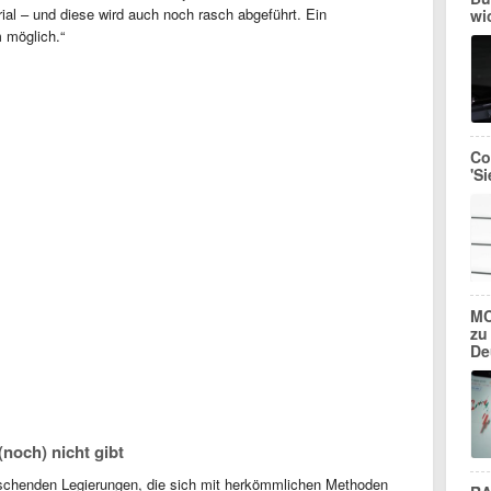
ial – und diese wird auch noch rasch abgeführt. Ein
wi
 möglich.“
Co
'S
MC
zu
De
(noch) nicht gibt
schenden Legierungen, die sich mit herkömmlichen Methoden