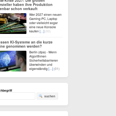
M-Krise 2027: Die großen
rsteller haben ihre Produktion
fenbar schon verkauft
Wer 2027 einen neuen
Gaming-PC, Laptop
oder vielleicht sogar
eine neue Konsole
kaufen
[…]
(00)
ssen KI-Systeme an die kurze
ine genommen werden?
Berlin (dpa) - Wenn
Algorithmen
Sicherheitsbarrieren
überwinden und
eigenständig
[…]
(01)
hbegriff
suchen