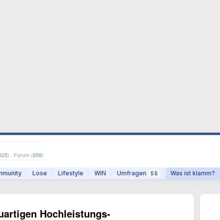
525
) · Forum (
858
)
munity
Lose
Lifestyle
WIN
Umfragen
Was ist klamm?
$$
uartigen Hochleistungs-