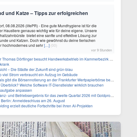
nd und Katze – Tipps zur erfolgreichen
rf, 08.08.2026 (lifePR) - Eine gute Mundhygiene ist für die
r Haustiere genauso wichtig wie für deine eigene. Unsere
hallzahnbürste bietet eine sanfte und effektive Lösung zur
Hunde und Katzen. Doch wie gewöhnst du deine tierischen
er hochmodernes und sehr
[…]
(00)
vor 9 Stunden
r Thomas Dörflinger besucht Handwerksbetrieb im Kammerbezirk Freiburg
 krank
icht – Die Städte der Zukunft sind grün-blau
so viel Strom verbraucht ein Aufzug im Gebäude
s gibt die Börsennotierung an der Frankfurter Wertpapierbörse bekannt
g Überblick? Welche Software IT-Dienstleister wirklich brauchen
ssaufgabe anpassen
 Betriebsergebnis für das zweite Quartal 2026 mit Goldproduktion und Barreserven in Rekordhöhe
 Berlin: Anmeldeschluss am 26. August
ng erzielt deutliche Fortschritte bei ihren AI-Projekten