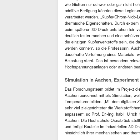
wie Gießen nur schwer oder gar nicht hers
additive Fertigung könnten diese Legieru
verarbeitet werden. „Kupfer-Chrom-Niob
thermische Eigenschaften. Durch extrem 
beim späteren 3D-Druck entstehen fein ver
deutlich fester machen und eine schütze
die einzigen Kupferwerkstoffe sein, die 
werden können“, so die Professorin. Auch
dauerhafte Verformung eines Materials, w
Belastung steht. Das ist besonders relev
Hochspannungsanlagen oder anderen bea
Simulation in Aachen, Experiment
Das Forschungsteam bildet im Projekt di
Aachen berechnet mittels Simulation, 
Temperaturen bilden. „Mit dem digitalen 
sehr viel zielgerichteter die Werkstoffc
anpassen“, so Prof. Dr.-Ing. habil. Ulric
Aachen. Die Hochschule Osnabrück stellt d
und fertigt Bauteile im industriellen 3D-
hinsichtlich ihrer mechanischen und ther