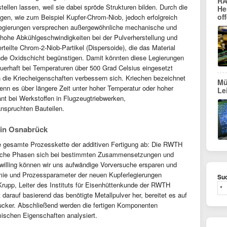
RA
tellen lassen, weil sie dabei spröde Strukturen bilden. Durch die
He
of
ngen, wie zum Beispiel Kupfer-Chrom-Niob, jedoch erfolgreich
-Legierungen versprechen außergewöhnliche mechanische und
hohe Abkühlgeschwindigkeiten bei der Pulverherstellung und
teilte Chrom-2-Niob-Partikel (Dispersoide), die das Material
nde Oxidschicht begünstigen. Damit könnten diese Legierungen
dauerhaft bei Temperaturen über 500 Grad Celsius eingesetzt
 die Kriecheigenschaften verbessern sich. Kriechen bezeichnet
Mü
enn es über längere Zeit unter hoher Temperatur oder hoher
Le
ant bei Werkstoffen in Flugzeugtriebwerken,
nspruchten Bauteilen.
 in Osnabrück
e gesamte Prozesskette der additiven Fertigung ab: Die RWTH
welche Phasen sich bei bestimmten Zusammensetzungen und
Zwilling können wir uns aufwändige Vorversuche ersparen und
hemie und Prozessparameter der neuen Kupferlegierungen
Suc
h Krupp, Leiter des Instituts für Eisenhüttenkunde der RWTH
arauf basierend das benötigte Metallpulver her, bereitet es auf
Drucker. Abschließend werden die fertigen Komponenten
mischen Eigenschaften analysiert.