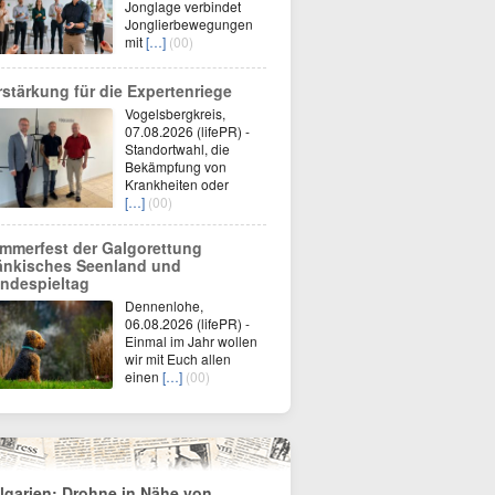
Jonglage verbindet
Jonglierbewegungen
mit
[…]
(00)
rstärkung für die Expertenriege
Vogelsbergkreis,
07.08.2026 (lifePR) -
Standortwahl, die
Bekämpfung von
Krankheiten oder
[…]
(00)
mmerfest der Galgorettung
änkisches Seenland und
ndespieltag
Dennenlohe,
06.08.2026 (lifePR) -
Einmal im Jahr wollen
wir mit Euch allen
einen
[…]
(00)
lgarien: Drohne in Nähe von