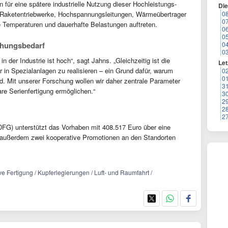
n für eine spätere industrielle Nutzung dieser Hochleistungs-
Di
r Raketentriebwerke, Hochspannungsleitungen, Wärmeübertrager
0
0
 Temperaturen und dauerhafte Belastungen auftreten.
0
0
chungsbedarf
0
0
 der Industrie ist hoch“, sagt Jahns. „Gleichzeitig ist die
Let
r in Spezialanlagen zu realisieren – ein Grund dafür, warum
0
0
ind. Mit unserer Forschung wollen wir daher zentrale Parameter
3
rbare Serienfertigung ermöglichen.“
3
2
2
2
FG) unterstützt das Vorhaben mit 408.517 Euro über eine
d außerdem zwei kooperative Promotionen an den Standorten
ive Fertigung / Kupferlegierungen / Luft- und Raumfahrt /