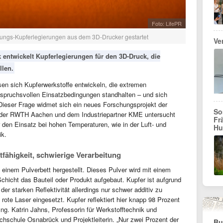
Foto: LifePR
tungs-Kupferlegierungen aus dem 3D-Drucker gestartet
Ve
entwickelt Kupferlegierungen für den 3D-Druck, die
llen.
sen sich Kupferwerkstoffe entwickeln, die extremen
spruchsvollen Einsatzbedingungen standhalten – und sich
 Dieser Frage widmet sich ein neues Forschungsprojekt der
So
der RWTH Aachen und dem Industriepartner KME untersucht
Fr
 den Einsatz bei hohen Temperaturen, wie in der Luft- und
Hu
ik.
fähigkeit, schwierige Verarbeitung
n einem Pulverbett hergestellt. Dieses Pulver wird mit einem
chicht das Bauteil oder Produkt aufgebaut. Kupfer ist aufgrund
er starken Reflektivität allerdings nur schwer additiv zu
rote Laser eingesetzt. Kupfer reflektiert hier knapp 98 Prozent
-Ing. Katrin Jahns, Professorin für Werkstofftechnik und
ochschule Osnabrück und Projektleiterin. „Nur zwei Prozent der
Bu