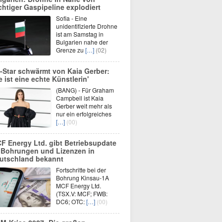
chtiger Gaspipeline explodiert
Sofia - Eine
unidentifizierte Drohne
ist am Samstag in
Bulgarien nahe der
Grenze zu
[…]
(02)
-Star schwärmt von Kaia Gerber:
ie ist eine echte Künstlerin'
(BANG) - Für Graham
Campbell ist Kaia
Gerber weit mehr als
nur ein erfolgreiches
[…]
(00)
F Energy Ltd. gibt Betriebsupdate
 Bohrungen und Lizenzen in
utschland bekannt
Fortschritte bei der
Bohrung Kinsau-1A
MCF Energy Ltd.
(TSX.V: MCF; FWB:
DC6; OTC:
[…]
(00)