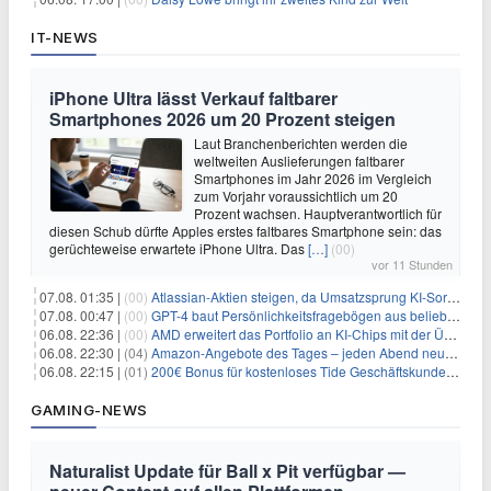
IT-NEWS
iPhone Ultra lässt Verkauf faltbarer
Smartphones 2026 um 20 Prozent steigen
Laut Branchenberichten werden die
weltweiten Auslieferungen faltbarer
Smartphones im Jahr 2026 im Vergleich
zum Vorjahr voraussichtlich um 20
Prozent wachsen. Hauptverantwortlich für
diesen Schub dürfte Apples erstes faltbares Smartphone sein: das
gerüchteweise erwartete iPhone Ultra. Das
[…]
(00)
vor 11 Stunden
07.08. 01:35 |
(00)
Atlassian-Aktien steigen, da Umsatzsprung KI-Sorgen dämpft
07.08. 00:47 |
(00)
GPT-4 baut Persönlichkeitsfragebögen aus beliebigen Texten und sagt Antworten voraus
06.08. 22:36 |
(00)
AMD erweitert das Portfolio an KI-Chips mit der Übernahme von Taalas
06.08. 22:30 |
(04)
Amazon-Angebote des Tages – jeden Abend neue Deals zum Stöbern
06.08. 22:15 |
(01)
200€ Bonus für kostenloses Tide Geschäftskundenkonto
GAMING-NEWS
Naturalist Update für Ball x Pit verfügbar —