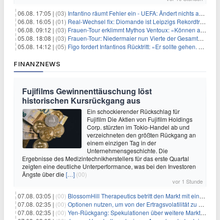
06.08. 17:05 |
(03)
Infantino räumt Fehler ein - UEFA: Ändert nichts an Boykott
06.08. 16:05 |
(01)
Real-Wechsel fix: Diomande ist Leipzigs Rekordtransfer
06.08. 09:12 |
(03)
Frauen-Tour erklimmt Mythos Ventoux: «Können alles schaffen»
05.08. 18:08 |
(03)
Frauen-Tour: Niedermaier nun Vierte der Gesamtwertung
05.08. 14:12 |
(05)
Figo fordert Infantinos Rücktritt: «Er sollte gehen. Jetzt»
FINANZNEWS
Fujifilms Gewinnenttäuschung löst
historischen Kursrückgang aus
Ein schockierender Rückschlag für
Fujifilm Die Aktien von Fujifilm Holdings
Corp. stürzten im Tokio-Handel ab und
verzeichneten den größten Rückgang an
einem einzigen Tag in der
Unternehmensgeschichte. Die
Ergebnisse des Medizintechnikherstellers für das erste Quartal
zeigten eine deutliche Unterperformance, was bei den Investoren
Ängste über die
[…]
(00)
vor 1 Stunde
07.08. 03:05 |
(00)
BlossomHill Therapeutics betritt den Markt mit einem IPO-Boost von 150 Millionen Dollar
07.08. 02:35 |
(00)
Optionen nutzen, um von der Ertragsvolatilität zu profitieren
07.08. 02:35 |
(00)
Yen-Rückgang: Spekulationen über weitere Marktinterventionen nehmen zu