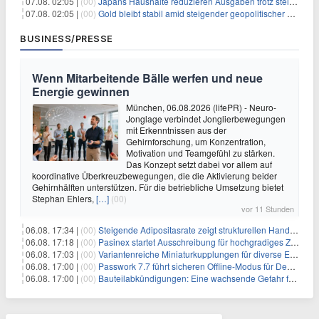
07.08. 02:05 |
(00)
Japans Haushalte reduzieren Ausgaben trotz steigender Löhne: Ein Warnsignal für das Wachstum
07.08. 02:05 |
(00)
Gold bleibt stabil amid steigender geopolitischer Spannungen im Persischen Golf
BUSINESS/PRESSE
Wenn Mitarbeitende Bälle werfen und neue
Energie gewinnen
München, 06.08.2026 (lifePR) - Neuro-
Jonglage verbindet Jonglierbewegungen
mit Erkenntnissen aus der
Gehirnforschung, um Konzentration,
Motivation und Teamgefühl zu stärken.
Das Konzept setzt dabei vor allem auf
koordinative Überkreuzbewegungen, die die Aktivierung beider
Gehirnhälften unterstützen. Für die betriebliche Umsetzung bietet
Stephan Ehlers,
[…]
(00)
vor 11 Stunden
06.08. 17:34 |
(00)
Steigende Adipositasrate zeigt strukturellen Handlungsbedarf bei der Ernährung schulpflichtiger Kinder
06.08. 17:18 |
(00)
Pasinex startet Ausschreibung für hochgradiges Zinksulfidkonzentrat mit Germanium- und Silbergehalten und stellt ein Betriebsupdate bereit
06.08. 17:03 |
(00)
Variantenreiche Miniaturkupplungen für diverse Einsatzbereiche
06.08. 17:00 |
(00)
Passwork 7.7 führt sicheren Offline-Modus für Desktop- und Mobile-Apps ein
06.08. 17:00 |
(00)
Bauteilabkündigungen: Eine wachsende Gefahr für industrielle Elektroniksysteme