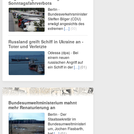
Sonntagsfahrverbots
Berlin -
Bundesverkehrsminister
Steffen Bilger (CDU)
erwägt angesichts des
extremen
[…]
(00)
Russland greift Schiff in Ukraine an -
Toter und Verletzte
Odessa (dpa) - Bei
einem neuen
russischen Angriff auf
ein Schiff in der
[…]
(01)
Bundesumweltministerium mahnt
mehr Renaturierung an
Berlin - Der
Staatssekretär im
Bundesumweltministeri
um, Jochen Flasbarth,
hat
[…]
(01)