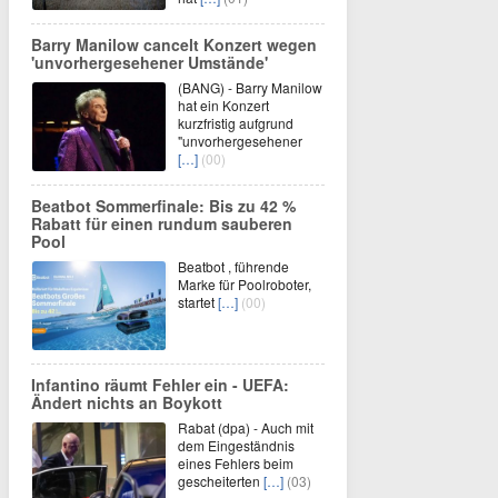
Barry Manilow cancelt Konzert wegen
'unvorhergesehener Umstände'
(BANG) - Barry Manilow
hat ein Konzert
kurzfristig aufgrund
"unvorhergesehener
[…]
(00)
Beatbot Sommerfinale: Bis zu 42 %
Rabatt für einen rundum sauberen
Pool
Beatbot , führende
Marke für Poolroboter,
startet
[…]
(00)
Infantino räumt Fehler ein - UEFA:
Ändert nichts an Boykott
Rabat (dpa) - Auch mit
dem Eingeständnis
eines Fehlers beim
gescheiterten
[…]
(03)