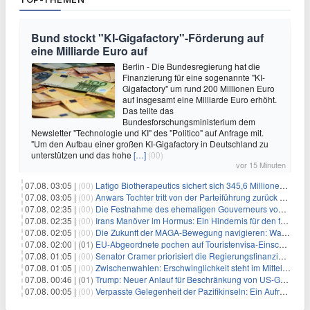
Bund stockt "KI-Gigafactory"-Förderung auf
eine Milliarde Euro auf
Berlin - Die Bundesregierung hat die
Finanzierung für eine sogenannte "KI-
Gigafactory" um rund 200 Millionen Euro
auf insgesamt eine Milliarde Euro erhöht.
Das teilte das
Bundesforschungsministerium dem
Newsletter "Technologie und KI" des "Politico" auf Anfrage mit.
"Um den Aufbau einer großen KI-Gigafactory in Deutschland zu
unterstützen und das hohe
[…]
(00)
vor 15 Minuten
07.08. 03:05 |
(00)
Latigo Biotherapeutics sichert sich 345,6 Millionen Dollar in einer erhöhten IPO und ebnet den Weg für nicht-opioide Schmerztherapie
07.08. 03:05 |
(00)
Anwars Tochter tritt von der Parteiführung zurück und hebt politische Turbulenzen hervor
07.08. 02:35 |
(00)
Die Festnahme des ehemaligen Gouverneurs von Mexiko hebt die anhaltenden Herausforderungen in der Governance und im Geschäftsumfeld hervor
07.08. 02:35 |
(00)
Irans Manöver im Hormus: Ein Hindernis für den freien Handel und das Investorenvertrauen
07.08. 02:05 |
(00)
Die Zukunft der MAGA-Bewegung navigieren: Was steht für Investoren auf dem Spiel?
07.08. 02:00 |
(01)
EU-Abgeordnete pochen auf Touristenvisa-Einschränkungen für Russen
07.08. 01:05 |
(00)
Senator Cramer priorisiert die Regierungsfinanzierung angesichts des bevorstehenden Ferienbeginns
07.08. 01:05 |
(00)
Zwischenwahlen: Erschwinglichkeit steht im Mittelpunkt, während die Demokraten auf die Mehrheit im Repräsentantenhaus zielen
07.08. 00:46 |
(01)
Trump: Neuer Anlauf für Beschränkung von US-Geburtsrecht
07.08. 00:05 |
(00)
Verpasste Gelegenheit der Pazifikinseln: Ein Aufruf zu einer stärkeren Haltung gegen Chinas militärische Provokationen