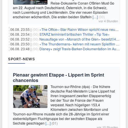
Reise-Dokuserie Conan O'Brien Must Go
am 22. August nach Deutschland, Österreich, in die Schweiz,
nach Luxemburg und Liechtenstein. Die vier neuen Episoden
erscheinen wöchentlich. Die ersten beiden Staffeln
[…]
(00)
vor 4 Stunden
06.08. 23:55 |
(00)
«The Office»-Star Rainn Wilson spricht neue neuseeländische Serie «Settling»
06.08. 23:54 |
(00)
STARZ terminiert britischen Thriller «Tip Toe»
06.08. 23:52 |
(00)
Neuauflage von «Monarch of the Glen» besetzt Hauptrollen
06.08. 23:50 |
(00)
«The Thundermans» kehren mit neuem Spielfilm zurück
06.08. 23:48 |
(00)
Disney+ zeigt Travis-Barker-Dokumentation im August
SPORT-NEWS
Pienaar gewinnt Etappe - Lippert im Sprint
chancenlos
Tournon-sur-Rhône (dpa) - Die frühere
deutsche Rad-Meisterin Liane Lippert hat
ihren insgesamt zweiten Etappenerfolg
bei der Tour de France der Frauen
verpasst. Nach hügeligen 153,4
Kilometern zwischen Montbrison und
Tournon-sur-Rhone musste sich die 28-Jährige im Sprint einer
siebenköpfigen Fluchtgruppe bei der sechsten Etappe als
Sechste geschlagen
[…]
(01)
vor 10 Stunden