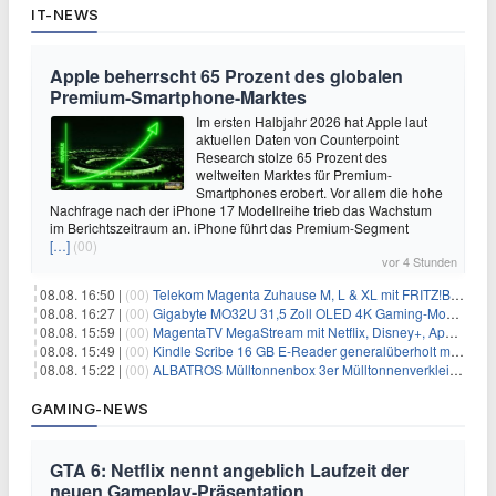
IT-NEWS
Apple beherrscht 65 Prozent des globalen
Premium-Smartphone-Marktes
Im ersten Halbjahr 2026 hat Apple laut
aktuellen Daten von Counterpoint
Research stolze 65 Prozent des
weltweiten Marktes für Premium-
Smartphones erobert. Vor allem die hohe
Nachfrage nach der iPhone 17 Modellreihe trieb das Wachstum
im Berichtszeitraum an. iPhone führt das Premium-Segment
[…]
(00)
vor 4 Stunden
08.08. 16:50 |
(00)
Telekom Magenta Zuhause M, L & XL mit FRITZ!Box 7690 für 1€ und 220€ Bonus (effektiv ab 19,74€/Monat)
08.08. 16:27 |
(00)
Gigabyte MO32U 31,5 Zoll OLED 4K Gaming-Monitor für 549€
08.08. 15:59 |
(00)
MagentaTV MegaStream mit Netflix, Disney+, Apple TV+ & RTL+ für 30€/Monat (effektiv 20,83€/Monat)
08.08. 15:49 |
(00)
Kindle Scribe 16 GB E-Reader generalüberholt mit Eingabestift für 197,99€
08.08. 15:22 |
(00)
ALBATROS Mülltonnenbox 3er Mülltonnenverkleidung aus Metall für 577,15€
GAMING-NEWS
GTA 6: Netflix nennt angeblich Laufzeit der
neuen Gameplay-Präsentation