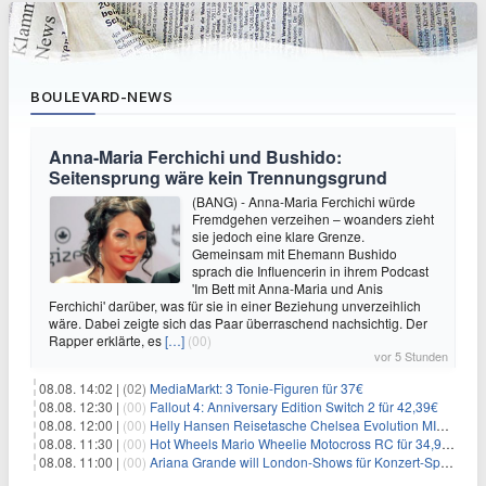
BOULEVARD-NEWS
Anna-Maria Ferchichi und Bushido:
Seitensprung wäre kein Trennungsgrund
(BANG) - Anna-Maria Ferchichi würde
Fremdgehen verzeihen – woanders zieht
sie jedoch eine klare Grenze.
Gemeinsam mit Ehemann Bushido
sprach die Influencerin in ihrem Podcast
'Im Bett mit Anna-Maria und Anis
Ferchichi' darüber, was für sie in einer Beziehung unverzeihlich
wäre. Dabei zeigte sich das Paar überraschend nachsichtig. Der
Rapper erklärte, es
[…]
(00)
vor 5 Stunden
08.08. 14:02 |
(02)
MediaMarkt: 3 Tonie-Figuren für 37€
08.08. 12:30 |
(00)
Fallout 4: Anniversary Edition Switch 2 für 42,39€
08.08. 12:00 |
(00)
Helly Hansen Reisetasche Chelsea Evolution MID 54L für 29,99€
08.08. 11:30 |
(00)
Hot Wheels Mario Wheelie Motocross RC für 34,99€
08.08. 11:00 |
(00)
Ariana Grande will London-Shows für Konzert-Special filmen