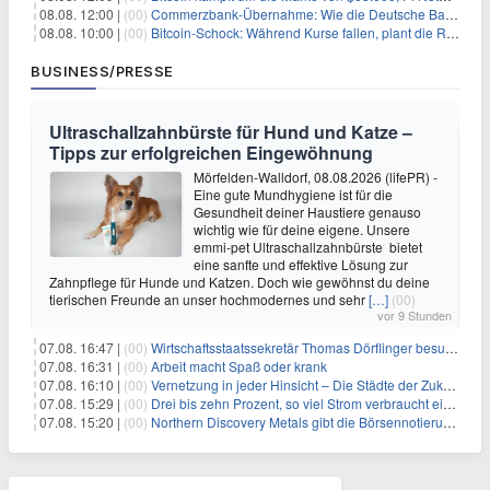
08.08. 12:00 |
(00)
Commerzbank-Übernahme: Wie die Deutsche Bank im Schatten zum großen Gewinner wird
08.08. 10:00 |
(00)
Bitcoin-Schock: Während Kurse fallen, plant die Regierung die Steuer-Bombe
BUSINESS/PRESSE
Ultraschallzahnbürste für Hund und Katze –
Tipps zur erfolgreichen Eingewöhnung
Mörfelden-Walldorf, 08.08.2026 (lifePR) -
Eine gute Mundhygiene ist für die
Gesundheit deiner Haustiere genauso
wichtig wie für deine eigene. Unsere
emmi-pet Ultraschallzahnbürste bietet
eine sanfte und effektive Lösung zur
Zahnpflege für Hunde und Katzen. Doch wie gewöhnst du deine
tierischen Freunde an unser hochmodernes und sehr
[…]
(00)
vor 9 Stunden
07.08. 16:47 |
(00)
Wirtschaftsstaatssekretär Thomas Dörflinger besucht Handwerksbetrieb im Kammerbezirk Freiburg
07.08. 16:31 |
(00)
Arbeit macht Spaß oder krank
07.08. 16:10 |
(00)
Vernetzung in jeder Hinsicht – Die Städte der Zukunft sind grün-blau
07.08. 15:29 |
(00)
Drei bis zehn Prozent, so viel Strom verbraucht ein Aufzug im Gebäude
07.08. 15:20 |
(00)
Northern Discovery Metals gibt die Börsennotierung an der Frankfurter Wertpapierbörse bekannt