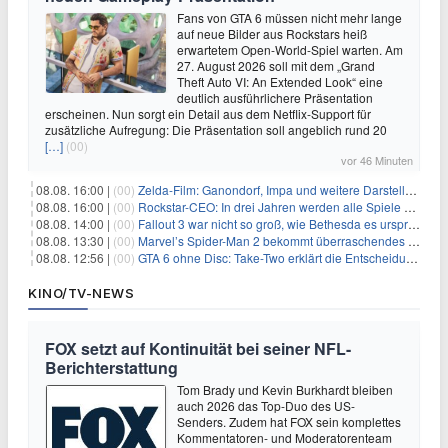
Fans von GTA 6 müssen nicht mehr lange
auf neue Bilder aus Rockstars heiß
erwartetem Open-World-Spiel warten. Am
27. August 2026 soll mit dem „Grand
Theft Auto VI: An Extended Look“ eine
deutlich ausführlichere Präsentation
erscheinen. Nun sorgt ein Detail aus dem Netflix-Support für
zusätzliche Aufregung: Die Präsentation soll angeblich rund 20
[…]
(00)
vor 46 Minuten
08.08. 16:00 |
(00)
Zelda-Film: Ganondorf, Impa und weitere Darsteller sollen feststehen
08.08. 16:00 |
(00)
Rockstar-CEO: In drei Jahren werden alle Spiele gestreamt
08.08. 14:00 |
(00)
Fallout 3 war nicht so groß, wie Bethesda es ursprünglich wollte
08.08. 13:30 |
(00)
Marvel’s Spider-Man 2 bekommt überraschendes PS5-Update mit gewünschter Komfortfunktion
08.08. 12:56 |
(00)
GTA 6 ohne Disc: Take-Two erklärt die Entscheidung für Download-Codes
KINO/TV-NEWS
FOX setzt auf Kontinuität bei seiner NFL-
Berichterstattung
Tom Brady und Kevin Burkhardt bleiben
auch 2026 das Top-Duo des US-
Senders. Zudem hat FOX sein komplettes
Kommentatoren- und Moderatorenteam