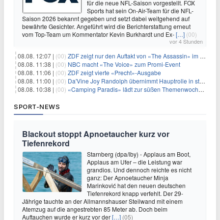
für die neue NFL-Saison vorgestellt. FOX
Sports hat sein On-Air-Team für die NFL-
Saison 2026 bekannt gegeben und setzt dabei weitgehend auf
bewährte Gesichter. Angeführt wird die Berichterstattung erneut
vom Top-Team um Kommentator Kevin Burkhardt und Ex-
[…]
(00)
vor 4 Stunden
08.08. 12:07 |
(00)
ZDF zeigt nur den Auftakt von «The Assassin» im Fernsehen
08.08. 11:38 |
(00)
NBC macht «The Voice» zum Promi-Event
08.08. 11:06 |
(00)
ZDF zeigt vierte «Precht»-Ausgabe
08.08. 11:00 |
(00)
Da'Vine Joy Randolph übernimmt Hauptrolle in starbesetzter schwarzer Komödie
08.08. 10:38 |
(00)
«Camping Paradis» lädt zur süßen Themenwoche ein
SPORT-NEWS
Blackout stoppt Apnoetaucher kurz vor
Tiefenrekord
Starnberg (dpa/lby) - Applaus am Boot,
Applaus am Ufer – die Leistung war
grandios. Und dennoch reichte es nicht
ganz: Der Apnoetaucher Minja
Marinković hat den neuen deutschen
Tiefenrekord knapp verfehlt. Der 29-
Jährige tauchte an der Allmannshauser Steilwand mit einem
Atemzug auf die angestrebten 85 Meter ab. Doch beim
Auftauchen wurde er kurz vor der
[…]
(05)