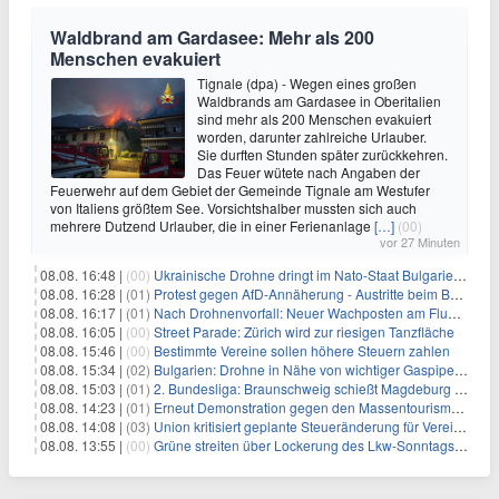
Waldbrand am Gardasee: Mehr als 200
Menschen evakuiert
Tignale (dpa) - Wegen eines großen
Waldbrands am Gardasee in Oberitalien
sind mehr als 200 Menschen evakuiert
worden, darunter zahlreiche Urlauber.
Sie durften Stunden später zurückkehren.
Das Feuer wütete nach Angaben der
Feuerwehr auf dem Gebiet der Gemeinde Tignale am Westufer
von Italiens größtem See. Vorsichtshalber mussten sich auch
mehrere Dutzend Urlauber, die in einer Ferienanlage
[…]
(00)
vor 27 Minuten
08.08. 16:48 |
(00)
Ukrainische Drohne dringt im Nato-Staat Bulgarien ein
08.08. 16:28 |
(01)
Protest gegen AfD-Annäherung - Austritte beim BSW Sachsen-Anhalt
08.08. 16:17 |
(01)
Nach Drohnenvorfall: Neuer Wachposten am Flughafen
08.08. 16:05 |
(00)
Street Parade: Zürich wird zur riesigen Tanzfläche
08.08. 15:46 |
(00)
Bestimmte Vereine sollen höhere Steuern zahlen
08.08. 15:34 |
(02)
Bulgarien: Drohne in Nähe von wichtiger Gaspipeline explodiert
08.08. 15:03 |
(01)
2. Bundesliga: Braunschweig schießt Magdeburg ab
08.08. 14:23 |
(01)
Erneut Demonstration gegen den Massentourismus auf Mallorca
08.08. 14:08 |
(03)
Union kritisiert geplante Steueränderung für Vereine
08.08. 13:55 |
(00)
Grüne streiten über Lockerung des Lkw-Sonntagsfahrverbots