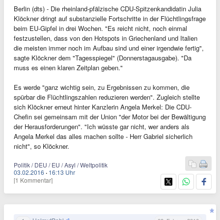
Berlin (dts) - Die rheinland-pfälzische CDU-Spitzenkandidatin Julia
Klöckner dringt auf substanzielle Fortschritte in der Flüchtlingsfrage
beim EU-Gipfel in drei Wochen. "Es reicht nicht, noch einmal
festzustellen, dass von den Hotspots in Griechenland und Italien
die meisten immer noch im Aufbau sind und einer irgendwie fertig",
sagte Klöckner dem "Tagesspiegel" (Donnerstagausgabe). "Da
muss es einen klaren Zeitplan geben."
Es werde "ganz wichtig sein, zu Ergebnissen zu kommen, die
spürbar die Flüchtlingszahlen reduzieren werden". Zugleich stellte
sich Klöckner erneut hinter Kanzlerin Angela Merkel: Die CDU-
Chefin sei gemeinsam mit der Union "der Motor bei der Bewältigung
der Herausforderungen". "Ich wüsste gar nicht, wer anders als
Angela Merkel das alles machen sollte - Herr Gabriel sicherlich
nicht", so Klöckner.
Politik / DEU / EU / Asyl / Weltpolitik
03.02.2016
·
16:13 Uhr
[1 Kommentar]