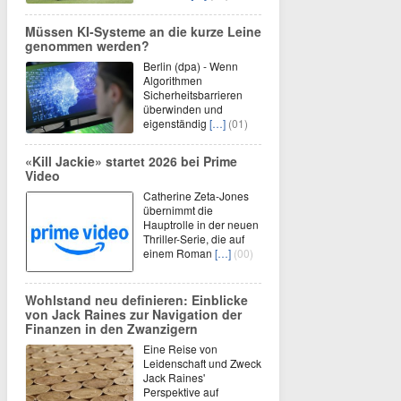
Müssen KI-Systeme an die kurze Leine
genommen werden?
Berlin (dpa) - Wenn
Algorithmen
Sicherheitsbarrieren
überwinden und
eigenständig
[…]
(01)
«Kill Jackie» startet 2026 bei Prime
Video
Catherine Zeta-Jones
übernimmt die
Hauptrolle in der neuen
Thriller-Serie, die auf
einem Roman
[…]
(00)
Wohlstand neu definieren: Einblicke
von Jack Raines zur Navigation der
Finanzen in den Zwanzigern
Eine Reise von
Leidenschaft und Zweck
Jack Raines'
Perspektive auf