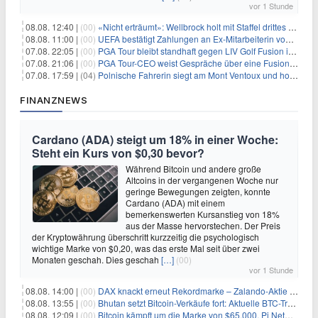
vor 1 Stunde
08.08. 12:40 |
(00)
«Nicht erträumt»: Wellbrock holt mit Staffel drittes EM-Gold
08.08. 11:00 |
(00)
UEFA bestätigt Zahlungen an Ex-Mitarbeiterin von Infantino
07.08. 22:05 |
(00)
PGA Tour bleibt standhaft gegen LIV Golf Fusion in einem sich wandelnden Sportumfeld
07.08. 21:06 |
(00)
PGA Tour-CEO weist Gespräche über eine Fusion mit LIV Golf zurück und bekräftigt die Wettbewerbslandschaft
07.08. 17:59 |
(04)
Polnische Fahrerin siegt am Mont Ventoux und holt Tour-Gelb
FINANZNEWS
Cardano (ADA) steigt um 18% in einer Woche:
Steht ein Kurs von $0,30 bevor?
Während Bitcoin und andere große
Altcoins in der vergangenen Woche nur
geringe Bewegungen zeigten, konnte
Cardano (ADA) mit einem
bemerkenswerten Kursanstieg von 18%
aus der Masse hervorstechen. Der Preis
der Kryptowährung überschritt kurzzeitig die psychologisch
wichtige Marke von $0,20, was das erste Mal seit über zwei
Monaten geschah. Dies geschah
[…]
(00)
vor 1 Stunde
08.08. 14:00 |
(00)
DAX knackt erneut Rekordmarke – Zalando-Aktie crasht nach Quartalszahlen
08.08. 13:55 |
(00)
Bhutan setzt Bitcoin-Verkäufe fort: Aktuelle BTC-Transaktionen
08.08. 12:09 |
(00)
Bitcoin kämpft um die Marke von $65.000, Pi Network gewinnt an Unterstützung