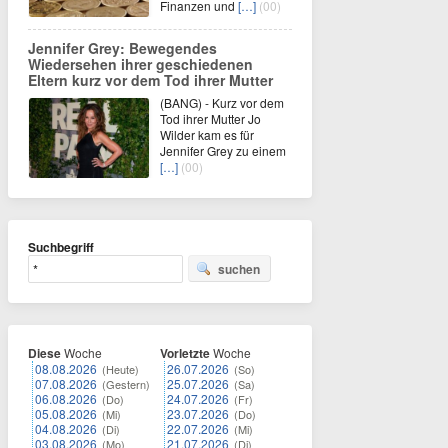
Finanzen und
[…]
(00)
Jennifer Grey: Bewegendes
Wiedersehen ihrer geschiedenen
Eltern kurz vor dem Tod ihrer Mutter
(BANG) - Kurz vor dem
Tod ihrer Mutter Jo
Wilder kam es für
Jennifer Grey zu einem
[…]
(00)
Suchbegriff
suchen
Diese
Woche
Vorletzte
Woche
08.08.2026
26.07.2026
(Heute)
(So)
07.08.2026
25.07.2026
(Gestern)
(Sa)
06.08.2026
24.07.2026
(Do)
(Fr)
05.08.2026
23.07.2026
(Mi)
(Do)
04.08.2026
22.07.2026
(Di)
(Mi)
03.08.2026
21.07.2026
(Mo)
(Di)