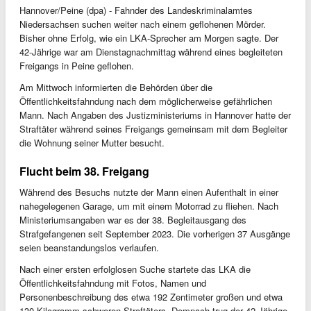
Hannover/Peine (dpa) - Fahnder des Landeskriminalamtes
Niedersachsen suchen weiter nach einem geflohenen Mörder.
Bisher ohne Erfolg, wie ein LKA-Sprecher am Morgen sagte. Der
42-Jährige war am Dienstagnachmittag während eines begleiteten
Freigangs in Peine geflohen.
Am Mittwoch informierten die Behörden über die
Öffentlichkeitsfahndung nach dem möglicherweise gefährlichen
Mann. Nach Angaben des Justizministeriums in Hannover hatte der
Straftäter während seines Freigangs gemeinsam mit dem Begleiter
die Wohnung seiner Mutter besucht.
Flucht beim 38. Freigang
Während des Besuchs nutzte der Mann einen Aufenthalt in einer
nahegelegenen Garage, um mit einem Motorrad zu fliehen. Nach
Ministeriumsangaben war es der 38. Begleitausgang des
Strafgefangenen seit September 2023. Die vorherigen 37 Ausgänge
seien beanstandungslos verlaufen.
Nach einer ersten erfolglosen Suche startete das LKA die
Öffentlichkeitsfahndung mit Fotos, Namen und
Personenbeschreibung des etwa 192 Zentimeter großen und etwa
130 Kilogramm schweren Straftäters. Demnach trug der 42-Jährige