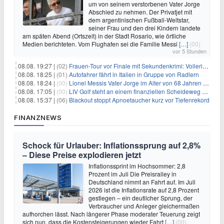
um von seinem verstorbenen Vater Jorge
Abschied zu nehmen. Der Privatjet mit
dem argentinischen Fußball-Weltstar,
seiner Frau und den drei Kindern landete
am späten Abend (Ortszeit) in der Stadt Rosario, wie örtliche
Medien berichteten. Vom Flughafen sei die Familie Messi
[…]
(00)
vor 5 Stunden
08.08. 19:27 |
(02)
Frauen-Tour vor Finale mit Sekundenkrimi: Vollering in Gelb
08.08. 18:25 |
(01)
Autofahrer fährt in Italien in Gruppe von Radlern
08.08. 18:24 |
(00)
Lionel Messis Vater Jorge im Alter von 68 Jahren gestorben
08.08. 17:05 |
(00)
LIV Golf steht an einem finanziellen Scheideweg auf der Suche nach neuen Investitionen
08.08. 15:37 |
(06)
Blackout stoppt Apnoetaucher kurz vor Tiefenrekord
FINANZNEWS
Schock für Urlauber: Inflationssprung auf 2,8%
– Diese Preise explodieren jetzt
Inflationssprint im Hochsommer: 2,8
Prozent im Juli Die Preisralley in
Deutschland nimmt an Fahrt auf. Im Juli
2026 ist die Inflationsrate auf 2,8 Prozent
gestiegen – ein deutlicher Sprung, der
Verbraucher und Anleger gleichermaßen
aufhorchen lässt. Nach längerer Phase moderater Teuerung zeigt
sich nun, dass die Kostensteigerungen wieder Fahrt
[…]
(00)