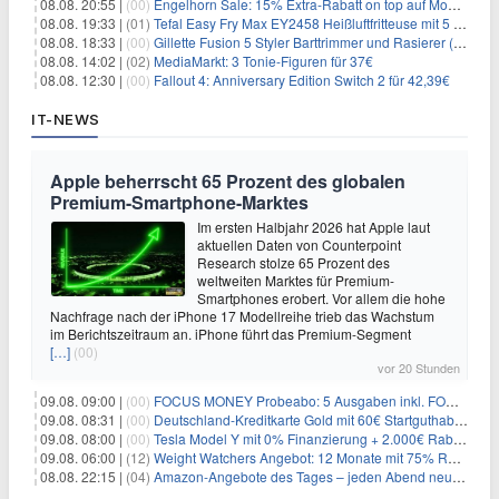
08.08. 20:55 |
(00)
Engelhorn Sale: 15% Extra-Rabatt on top auf Mode- und Sport-Artikel
08.08. 19:33 |
(01)
Tefal Easy Fry Max EY2458 Heißluftfritteuse mit 5 Litern für 64,99€
08.08. 18:33 |
(00)
Gillette Fusion 5 Styler Barttrimmer und Rasierer (All in One) für 16€
08.08. 14:02 |
(02)
MediaMarkt: 3 Tonie-Figuren für 37€
08.08. 12:30 |
(00)
Fallout 4: Anniversary Edition Switch 2 für 42,39€
IT-NEWS
Apple beherrscht 65 Prozent des globalen
Premium-Smartphone-Marktes
Im ersten Halbjahr 2026 hat Apple laut
aktuellen Daten von Counterpoint
Research stolze 65 Prozent des
weltweiten Marktes für Premium-
Smartphones erobert. Vor allem die hohe
Nachfrage nach der iPhone 17 Modellreihe trieb das Wachstum
im Berichtszeitraum an. iPhone führt das Premium-Segment
[…]
(00)
vor 20 Stunden
09.08. 09:00 |
(00)
FOCUS MONEY Probeabo: 5 Ausgaben inkl. FOCUS+ Zugang für 5€
09.08. 08:31 |
(00)
Deutschland-Kreditkarte Gold mit 60€ Startguthaben (45€ Gewinn)
09.08. 08:00 |
(00)
Tesla Model Y mit 0% Finanzierung + 2.000€ Rabatt für 38.970€
09.08. 06:00 |
(12)
Weight Watchers Angebot: 12 Monate mit 75% Rabatt ab 6,25€/Monat
08.08. 22:15 |
(04)
Amazon-Angebote des Tages – jeden Abend neue Deals zum Stöbern