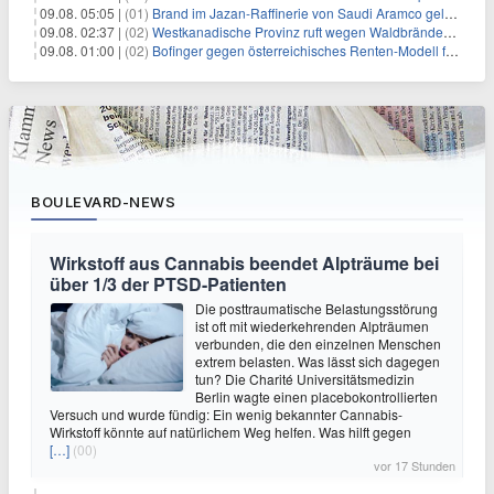
09.08. 05:05 |
(01)
Brand im Jazan-Raffinerie von Saudi Aramco gelöscht: Auswirkungen auf die Energiemärkte
09.08. 02:37 |
(02)
Westkanadische Provinz ruft wegen Waldbränden Notstand aus
09.08. 01:00 |
(02)
Bofinger gegen österreichisches Renten-Modell für Schwerarbeiter
BOULEVARD-NEWS
Wirkstoff aus Cannabis beendet Alpträume bei
über 1/3 der PTSD-Patienten
Die posttraumatische Belastungsstörung
ist oft mit wiederkehrenden Alpträumen
verbunden, die den einzelnen Menschen
extrem belasten. Was lässt sich dagegen
tun? Die Charité Universitätsmedizin
Berlin wagte einen placebokontrollierten
Versuch und wurde fündig: Ein wenig bekannter Cannabis-
Wirkstoff könnte auf natürlichem Weg helfen. Was hilft gegen
[…]
(00)
vor 17 Stunden