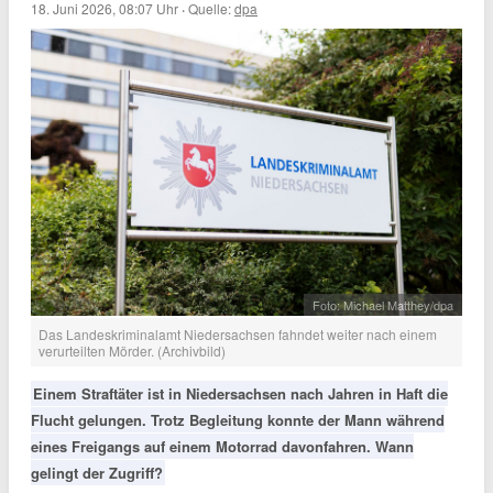
18. Juni 2026, 08:07 Uhr
·
Quelle:
dpa
Foto: Michael Matthey/dpa
Das Landeskriminalamt Niedersachsen fahndet weiter nach einem
verurteilten Mörder. (Archivbild)
Einem Straftäter ist in Niedersachsen nach Jahren in Haft die
Flucht gelungen. Trotz Begleitung konnte der Mann während
eines Freigangs auf einem Motorrad davonfahren. Wann
gelingt der Zugriff?