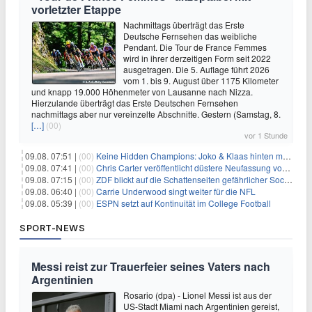
vorletzter Etappe
Nachmittags überträgt das Erste
Deutsche Fernsehen das weibliche
Pendant. Die Tour de France Femmes
wird in ihrer derzeitigen Form seit 2022
ausgetragen. Die 5. Auflage führt 2026
vom 1. bis 9. August über 1175 Kilometer
und knapp 19.000 Höhenmeter von Lausanne nach Nizza.
Hierzulande überträgt das Erste Deutschen Fernsehen
nachmittags aber nur vereinzelte Abschnitte. Gestern (Samstag, 8.
[…]
(00)
vor 1 Stunde
09.08. 07:51 |
(00)
Keine Hidden Champions: Joko & Klaas hinten mit Best-Of
09.08. 07:41 |
(00)
Chris Carter veröffentlicht düstere Neufassung von «Akte X: Jenseits der Wahrheit»
09.08. 07:15 |
(00)
ZDF blickt auf die Schattenseiten gefährlicher Social-Media-Challenges
09.08. 06:40 |
(00)
Carrie Underwood singt weiter für die NFL
09.08. 05:39 |
(00)
ESPN setzt auf Kontinuität im College Football
SPORT-NEWS
Messi reist zur Trauerfeier seines Vaters nach
Argentinien
Rosario (dpa) - Lionel Messi ist aus der
US-Stadt Miami nach Argentinien gereist,