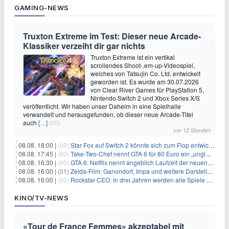
GAMING-NEWS
Truxton Extreme im Test: Dieser neue Arcade-
Klassiker verzeiht dir gar nichts
Truxton Extreme ist ein vertikal
scrollendes Shoot-‚em-up-Videospiel,
welches von Tatsujin Co. Ltd. entwickelt
geworden ist. Es wurde am 30.07.2026
von Clear River Games für PlayStation 5,
Nintendo Switch 2 und Xbox Series X/S
veröffentlicht. Wir haben unser Daheim in eine Spielhalle
verwandelt und herausgefunden, ob dieser neue Arcade-Titel
auch
[…]
(00)
vor 12 Stunden
08.08. 18:00 |
(00)
Star Fox auf Switch 2 könnte sich zum Flop entwickeln
08.08. 17:45 |
(00)
Take-Two-Chef nennt GTA 6 für 80 Euro ein „unglaubliches Schnäppchen“
08.08. 16:30 |
(00)
GTA 6: Netflix nennt angeblich Laufzeit der neuen Gameplay-Präsentation
08.08. 16:00 |
(01)
Zelda-Film: Ganondorf, Impa und weitere Darsteller sollen feststehen
08.08. 16:00 |
(00)
Rockstar-CEO: In drei Jahren werden alle Spiele gestreamt
KINO/TV-NEWS
«Tour de France Femmes» akzeptabel mit