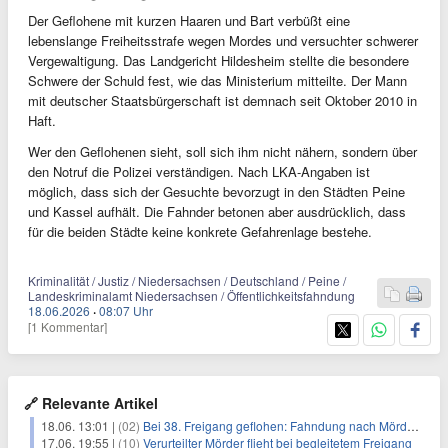
Der Geflohene mit kurzen Haaren und Bart verbüßt eine
lebenslange Freiheitsstrafe wegen Mordes und versuchter schwerer
Vergewaltigung. Das Landgericht Hildesheim stellte die besondere
Schwere der Schuld fest, wie das Ministerium mitteilte. Der Mann
mit deutscher Staatsbürgerschaft ist demnach seit Oktober 2010 in
Haft.
Wer den Geflohenen sieht, soll sich ihm nicht nähern, sondern über
den Notruf die Polizei verständigen. Nach LKA-Angaben ist
möglich, dass sich der Gesuchte bevorzugt in den Städten Peine
und Kassel aufhält. Die Fahnder betonen aber ausdrücklich, dass
für die beiden Städte keine konkrete Gefahrenlage bestehe.
Kriminalität / Justiz / Niedersachsen / Deutschland / Peine /
Landeskriminalamt Niedersachsen / Öffentlichkeitsfahndung
18.06.2026
·
08:07 Uhr
[1 Kommentar]
🔗 Relevante Artikel
18.06. 13:01 |
(02)
Bei 38. Freigang geflohen: Fahndung nach Mörder läuft
17.06. 19:55 |
(10)
Verurteilter Mörder flieht bei begleitetem Freigang