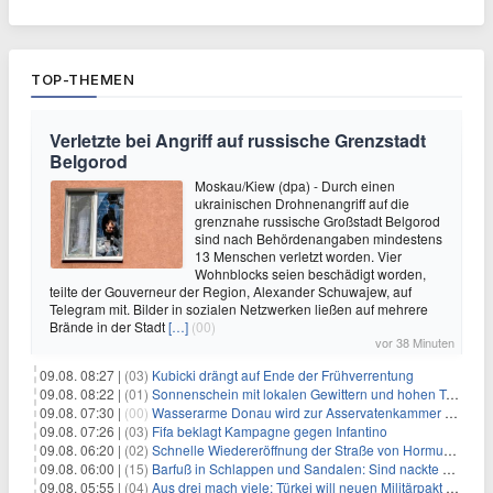
TOP-THEMEN
Verletzte bei Angriff auf russische Grenzstadt
Belgorod
Moskau/Kiew (dpa) - Durch einen
ukrainischen Drohnenangriff auf die
grenznahe russische Großstadt Belgorod
sind nach Behördenangaben mindestens
13 Menschen verletzt worden. Vier
Wohnblocks seien beschädigt worden,
teilte der Gouverneur der Region, Alexander Schuwajew, auf
Telegram mit. Bilder in sozialen Netzwerken ließen auf mehrere
Brände in der Stadt
[…]
(00)
vor 38 Minuten
09.08. 08:27 |
(03)
Kubicki drängt auf Ende der Frühverrentung
09.08. 08:22 |
(01)
Sonnenschein mit lokalen Gewittern und hohen Temperaturen
09.08. 07:30 |
(00)
Wasserarme Donau wird zur Asservatenkammer der Geschichte
09.08. 07:26 |
(03)
Fifa beklagt Kampagne gegen Infantino
09.08. 06:20 |
(02)
Schnelle Wiedereröffnung der Straße von Hormus ungewiss
09.08. 06:00 |
(15)
Barfuß in Schlappen und Sandalen: Sind nackte Füße eklig?
09.08. 05:55 |
(04)
Aus drei mach viele: Türkei will neuen Militärpakt erweitern