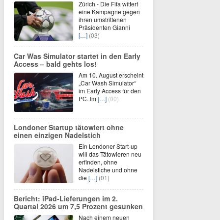
Zürich - Die Fifa wittert
eine Kampagne gegen
ihren umstrittenen
Präsidenten Gianni
[…]
(03)
Car Was Simulator startet in den Early
Access – bald gehts los!
Am 10. August erscheint
„Car Wash Simulator“
im Early Access für den
PC. Im
[…]
(00)
Londoner Startup tätowiert ohne
einen einzigen Nadelstich
Ein Londoner Start-up
will das Tätowieren neu
erfinden, ohne
Nadelstiche und ohne
die
[…]
(01)
Bericht: iPad-Lieferungen im 2.
Quartal 2026 um 7,5 Prozent gesunken
Nach einem neuen