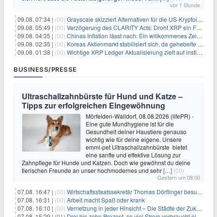
vor 1 Stunde
09.08. 07:34 |
(00)
Grayscale skizziert Alternativen für die US-Kryptoindustrie ohne CLARITY Act
09.08. 05:49 |
(00)
Verzögerung des CLARITY Acts: Droht XRP ein Fall unter die $1-Marke?
09.08. 04:35 |
(00)
Chinas Inflation lässt nach: Ein willkommenes Zeichen für Investoren angesichts der Folgen des Öl-Schocks
09.08. 02:35 |
(00)
Koreas Aktienmarkt stabilisiert sich, da gehebelte Positionen abgebaut werden
09.08. 01:38 |
(00)
Wichtige XRP Ledger Aktualisierung zielt auf institutionelle Akzeptanz ab
BUSINESS/PRESSE
Ultraschallzahnbürste für Hund und Katze –
Tipps zur erfolgreichen Eingewöhnung
Mörfelden-Walldorf, 08.08.2026 (lifePR) -
Eine gute Mundhygiene ist für die
Gesundheit deiner Haustiere genauso
wichtig wie für deine eigene. Unsere
emmi-pet Ultraschallzahnbürste bietet
eine sanfte und effektive Lösung zur
Zahnpflege für Hunde und Katzen. Doch wie gewöhnst du deine
tierischen Freunde an unser hochmodernes und sehr
[…]
(00)
Gestern um 08:00
07.08. 16:47 |
(00)
Wirtschaftsstaatssekretär Thomas Dörflinger besucht Handwerksbetrieb im Kammerbezirk Freiburg
07.08. 16:31 |
(00)
Arbeit macht Spaß oder krank
07.08. 16:10 |
(00)
Vernetzung in jeder Hinsicht – Die Städte der Zukunft sind grün-blau
07.08. 15:29 |
(01)
Drei bis zehn Prozent, so viel Strom verbraucht ein Aufzug im Gebäude