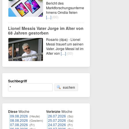
Bericht des
Marktforschungsunterne
hmens Omdia fielen
[…]
(00)
Lionel Messis Vater Jorge im Alter von
68 Jahren gestorben
Rosario (dpa) - Lionel
Messi trauert um seinen
Vater. Jorge Messi ist im
Alter von
[…]
(00)
Suchbegriff
suchen
Diese
Woche
Vorletzte
Woche
09.08.2026
26.07.2026
(Heute)
(So)
08.08.2026
25.07.2026
(Gestern)
(Sa)
07.08.2026
24.07.2026
(Fr)
(Fr)
06.08.2026
23.07.2026