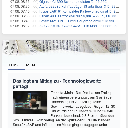
07.08. 08:33 |
(00)
Gigaset CL390 Schnurlostelefon für 29,99€
07.08. 08:30 |
(00)
Atera 022685 Fahrradträger Strada Sport 3 für 337,48€
07.08. 07:15 |
(00)
Krups EA8161 kompakter Kaffeevollautomat für 249,99€
07.08. 06:55 |
(00)
Laifen Air Haartrockner für 59,99€ – 280g, 110.000 U/min
07.08. 06:40 |
(00)
Lefant M210 PRO Omni Saugroboter für 218,99€ – 20.000Pa, Wischfunktion
07.08. 06:17 |
(00)
AOC GAMING CQ32G4ZA – Ein Monitor für drei Arten von Spielen
TOP-THEMEN
Dax legt am Mittag zu - Technologiewerte
gefragt
Frankfurt/Main - Der Dax hat am Freitag
nach einem bereits positiven Start in den
Handelstag bis zum Mittag seine
Gewinne weiter ausgebaut. Gegen 12: 30
Uhr wurde der Leitindex mit rund 26.340
Punkten berechnet, 0,8 Prozent über dem
Schlussniveau vom Vortag. An der Spitze der Kursliste standen
Scout24, SAP und Infineon. Ins Minus ging es dagegen unter