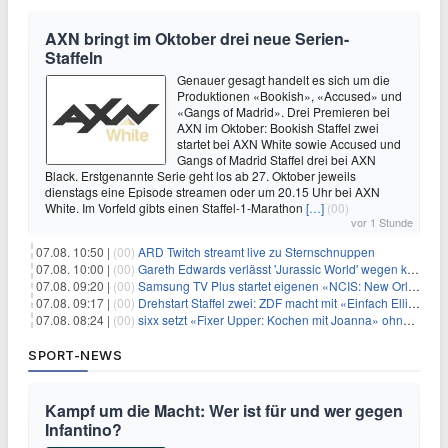
AXN bringt im Oktober drei neue Serien-
Staffeln
Genauer gesagt handelt es sich um die
Produktionen «Bookish», «Accused» und
«Gangs of Madrid». Drei Premieren bei
AXN im Oktober: Bookish Staffel zwei
startet bei AXN White sowie Accused und
Gangs of Madrid Staffel drei bei AXN
Black. Erstgenannte Serie geht los ab 27. Oktober jeweils
dienstags eine Episode streamen oder um 20.15 Uhr bei AXN
White. Im Vorfeld gibts einen Staffel-1-Marathon
[…]
(00)
vor 1 Stunde
07.08. 10:50 |
(00)
ARD Twitch streamt live zu Sternschnuppen
07.08. 10:00 |
(00)
Gareth Edwards verlässt 'Jurassic World' wegen kreativer Differenzen
07.08. 09:20 |
(00)
Samsung TV Plus startet eigenen «NCIS: New Orleans»-Sender
07.08. 09:17 |
(00)
Drehstart Staffel zwei: ZDF macht mit «Einfach Elli» weiter
07.08. 08:24 |
(00)
sixx setzt «Fixer Upper: Kochen mit Joanna» ohne Pause fort
SPORT-NEWS
Kampf um die Macht: Wer ist für und wer gegen
Infantino?