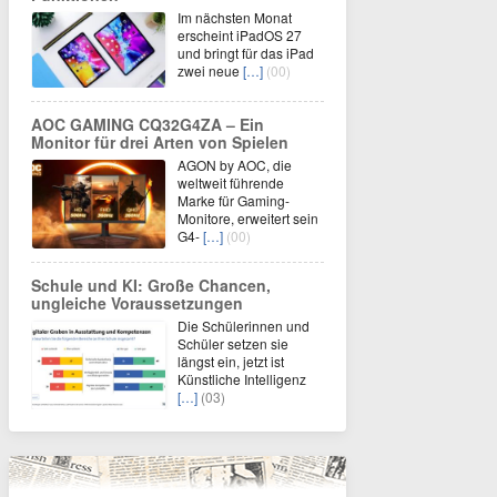
Im nächsten Monat
erscheint iPadOS 27
und bringt für das iPad
zwei neue
[…]
(00)
AOC GAMING CQ32G4ZA – Ein
Monitor für drei Arten von Spielen
AGON by AOC, die
weltweit führende
Marke für Gaming-
Monitore, erweitert sein
G4-
[…]
(00)
Schule und KI: Große Chancen,
ungleiche Voraussetzungen
Die Schülerinnen und
Schüler setzen sie
längst ein, jetzt ist
Künstliche Intelligenz
[…]
(03)