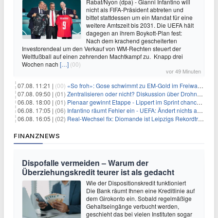
Rabat/Nyon (dpa) - Gianni Infantino will
nicht als FIFA-Präsident abtreten und
bittet stattdessen um ein Mandat für eine
weitere Amtszeit bis 2031. Die UEFA hält
dagegen an ihrem Boykott-Plan fest:
Nach dem krachend gescheiterten
Investorendeal um den Verkauf von WM-Rechten steuert der
Weltfußball auf einen zehrenden Machtkampf zu. Knapp drei
Wochen nach
[…]
(00)
vor 49 Minuten
07.08. 11:21 |
(00)
«So froh»: Gose schwimmt zu EM-Gold im Freiwasser
07.08. 09:50 |
(01)
Zentralisieren oder nicht? Diskussion über Drohnenabwehr
06.08. 18:00 |
(01)
Pienaar gewinnt Etappe - Lippert im Sprint chancenlos
06.08. 17:05 |
(06)
Infantino räumt Fehler ein - UEFA: Ändert nichts an Boykott
06.08. 16:05 |
(02)
Real-Wechsel fix: Diomande ist Leipzigs Rekordtransfer
FINANZNEWS
Dispofalle vermeiden – Warum der
Überziehungskredit teurer ist als gedacht
Wie der Dispositionskredit funktioniert
Die Bank räumt Ihnen eine Kreditlinie auf
dem Girokonto ein. Sobald regelmäßige
Gehaltseingänge verbucht werden,
geschieht das bei vielen Instituten sogar