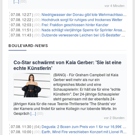
[…]
(00)
vor 4 Minuten
07.08. 12:27 |
(00)
Niedrigwasser der Donau gibt tote Wehrmachtssoldaten frei
07.08. 12:22 |
(00)
Hochdruck sorgt für ruhiges und trockenes Wetter
07.08. 12:03 |
(00)
Frei: Fraktion geschlossen hinter Kanzler
07.08. 11:51 |
(00)
Nada schlägt vierjährige Sperre für Sprinter Ansah vor
07.08. 11:43 |
(00)
Dutzende verwesende Leichen bei US-Bestatter gefunden
BOULEVARD-NEWS
Co-Star schwärmt von Kaia Gerber: 'Sie ist eine
echte Künstlerin'
(BANG) - Für Graham Campbell ist Kaia
Gerber weit mehr als nur ein
erfolgreiches Model und eine
Schauspielerin: Er hält sie für eine "echte
Künstlerin". Der 24-jährige Schauspieler
steht gemeinsam mit der ebenfalls 24-
jährigen Kaia für die neue Teenie-Thrillerserie 'The Shards' vor
der Kamera und findet für seine Kollegin nur lobende Worte. Im
Gespräch
[…]
(00)
vor 2 Stunden
07.08. 11:30 |
(04)
Degusta: 2 Boxen zum Preis von 1 für nur 16,99€ inkl. Versand
07.08. 10:00 |
(00)
Earth, Wind Fire verschieben Konzert mit Lionel Richie nach medizinischem Notfall