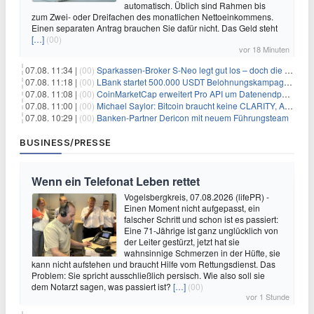
automatisch. Üblich sind Rahmen bis
zum Zwei- oder Dreifachen des monatlichen Nettoeinkommens.
Einen separaten Antrag brauchen Sie dafür nicht. Das Geld steht
[…]
(00)
vor 18 Minuten
07.08. 11:34 |
(00)
Sparkassen-Broker S-Neo legt gut los – doch die Schwachstellen bleiben
07.08. 11:18 |
(00)
LBank startet 500.000 USDT Belohnungskampagne mit Pudgy Penguins
07.08. 11:08 |
(00)
CoinMarketCap erweitert Pro API um Datenendpunkte für reale Vermögenswerte
07.08. 11:00 |
(00)
Michael Saylor: Bitcoin braucht keine CLARITY, Amerika schon
07.08. 10:29 |
(00)
Banken-Partner Dericon mit neuem Führungsteam
BUSINESS/PRESSE
Wenn ein Telefonat Leben rettet
Vogelsbergkreis, 07.08.2026 (lifePR) -
Einen Moment nicht aufgepasst, ein
falscher Schritt und schon ist es passiert:
Eine 71-Jährige ist ganz unglücklich von
der Leiter gestürzt, jetzt hat sie
wahnsinnige Schmerzen in der Hüfte, sie
kann nicht aufstehen und braucht Hilfe vom Rettungsdienst. Das
Problem: Sie spricht ausschließlich persisch. Wie also soll sie
dem Notarzt sagen, was passiert ist?
[…]
(00)
vor 1 Stunde