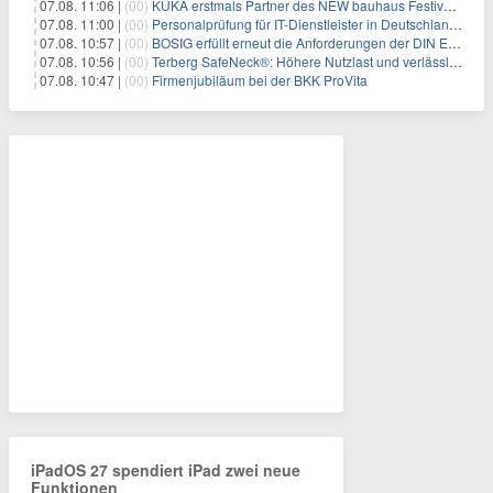
07.08. 11:06 |
(00)
KUKA erstmals Partner des NEW bauhaus Festivals 2026 in Weimar
07.08. 11:00 |
(00)
Personalprüfung für IT-Dienstleister in Deutschland: Was öffentliche Auftraggeber jetzt voraussetzen
07.08. 10:57 |
(00)
BOSIG erfüllt erneut die Anforderungen der DIN EN ISO 45001
07.08. 10:56 |
(00)
Terberg SafeNeck®: Höhere Nutzlast und verlässliche Fahrstabilität auf steilen Rampen
07.08. 10:47 |
(00)
Firmenjubiläum bei der BKK ProVita
iPadOS 27 spendiert iPad zwei neue
Funktionen