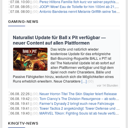
07.08. 10:00 |
(00)
Perez Hiltons Familie floh kurz vor seiner psychischen Krise aus dem Haus
07.08. 08:05 |
(00)
JOOP! Wow! Eau de Toilette for him 100ml ab 21,84€ im Sparabo
07.08. 08:00 |
(00)
Antonio Banderas nennt Melanie Griffith seine 'beste Freundin'
GAMING-NEWS
Naturalist Update für Ball x Pit verfügbar —
neuer Content auf allen Plattformen
Das letzte und natürlich wieder
kostenlose Update für das erfolgreiche
Ball-Bouncing-Roguelite BALL x PIT ist
da! The Naturalist Update ist ab sofort auf
allen Plattformen verfügbar und fügt dem
Spiel noch mehr Charaktere, Bälle und
Passive Fähigkeiten hinzu, wodurch sich die Möglichkeiten eines
Runs erheblich erweitern. Neue Charaktere
[…]
(00)
vor 14 Stunden
06.08. 22:26 |
(00)
Neuer Horror‑Titel The Skin Stapler feiert Release
06.08. 19:42 |
(00)
Tom Clancy’s The Division Resurgence – ab sofort für euch verfügbar
06.08. 19:41 |
(00)
Farmer’s Dynasty 2 bringt euch neue Fahrzeuge
06.08. 19:41 |
(00)
Tower Tactics 2 angekündigt: Tower Defense und Deckbuilding Kombo kehrt zurück
06.08. 19:40 |
(00)
MARVEL Tōkon: Fighting Souls ist ab heute verfügbar
KINO/TV-NEWS