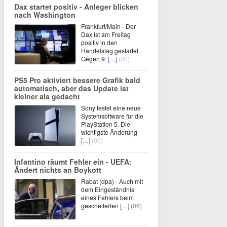
Dax startet positiv - Anleger blicken
nach Washington
Frankfurt/Main - Der
Dax ist am Freitag
positiv in den
Handelstag gestartet.
Gegen 9:
[…]
(00)
PS5 Pro aktiviert bessere Grafik bald
automatisch, aber das Update ist
kleiner als gedacht
Sony testet eine neue
Systemsoftware für die
PlayStation 5. Die
wichtigste Änderung
[…]
(00)
Infantino räumt Fehler ein - UEFA:
Ändert nichts an Boykott
Rabat (dpa) - Auch mit
dem Eingeständnis
eines Fehlers beim
gescheiterten
[…]
(06)