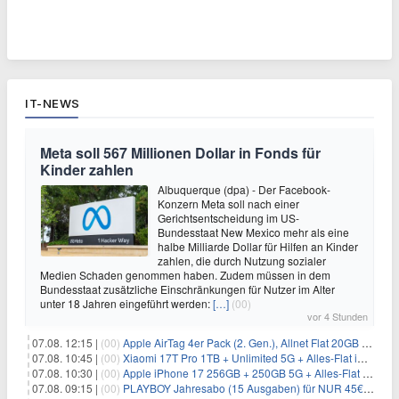
IT-NEWS
Meta soll 567 Millionen Dollar in Fonds für
Kinder zahlen
Albuquerque (dpa) - Der Facebook-
Konzern Meta soll nach einer
Gerichtsentscheidung im US-
Bundesstaat New Mexico mehr als eine
halbe Milliarde Dollar für Hilfen an Kinder
zahlen, die durch Nutzung sozialer
Medien Schaden genommen haben. Zudem müssen in dem
Bundesstaat zusätzliche Einschränkungen für Nutzer im Alter
unter 18 Jahren eingeführt werden:
[…]
(00)
vor 4 Stunden
07.08. 12:15 |
(00)
Apple AirTag 4er Pack (2. Gen.), Allnet Flat 20GB 5G im Telekom-Netz für 14,99€/Monat – eff. 2,07€/Monat
07.08. 10:45 |
(00)
Xiaomi 17T Pro 1TB + Unlimited 5G + Alles-Flat im o2 Netz für 29,99€/Monat – eff. 1,15€/Monat
07.08. 10:30 |
(00)
Apple iPhone 17 256GB + 250GB 5G + Alles-Flat im Telekom-Netz für 34€/Monat – eff. 6,29€/Monat
07.08. 09:15 |
(00)
PLAYBOY Jahresabo (15 Ausgaben) für NUR 45€ (statt 198€)