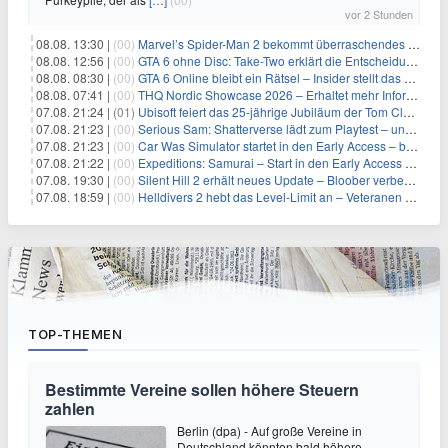
vor 2 Stunden
08.08. 13:30 |
(00)
Marvel’s Spider-Man 2 bekommt überraschendes PS5-Update mit gewünschter Komfortfunktion
08.08. 12:56 |
(00)
GTA 6 ohne Disc: Take-Two erklärt die Entscheidung für Download-Codes
08.08. 08:30 |
(00)
GTA 6 Online bleibt ein Rätsel – Insider stellt das neue Gerücht klar
08.08. 07:41 |
(00)
THQ Nordic Showcase 2026 – Erhaltet mehr Informationen
07.08. 21:24 |
(01)
Ubisoft feiert das 25-jährige Jubiläum der Tom Clancy’s Ghost Recon-Reihe
07.08. 21:23 |
(00)
Serious Sam: Shatterverse lädt zum Playtest – und erscheint schon bald!
07.08. 21:23 |
(00)
Car Was Simulator startet in den Early Access – bald gehts los!
07.08. 21:22 |
(00)
Expeditions: Samurai – Start in den Early Access ab heute im feudalen Japan
07.08. 19:30 |
(00)
Silent Hill 2 erhält neues Update – Bloober verbessert Grafik und Performance
07.08. 18:59 |
(00)
Helldivers 2 hebt das Level-Limit an – Veteranen können endlich weiter aufsteigen
TOP-THEMEN
Bestimmte Vereine sollen höhere Steuern
zahlen
Berlin (dpa) - Auf große Vereine in
Deutschland könnten bald höhere