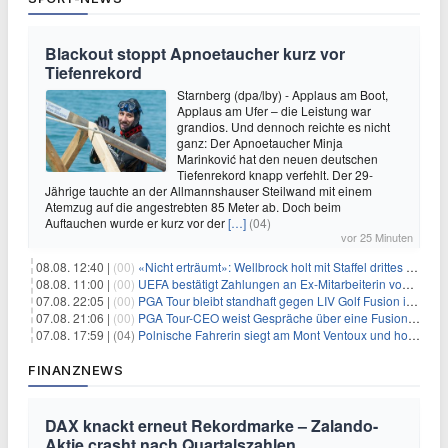
Blackout stoppt Apnoetaucher kurz vor
Tiefenrekord
Starnberg (dpa/lby) - Applaus am Boot,
Applaus am Ufer – die Leistung war
grandios. Und dennoch reichte es nicht
ganz: Der Apnoetaucher Minja
Marinković hat den neuen deutschen
Tiefenrekord knapp verfehlt. Der 29-
Jährige tauchte an der Allmannshauser Steilwand mit einem
Atemzug auf die angestrebten 85 Meter ab. Doch beim
Auftauchen wurde er kurz vor der
[…]
(04)
vor 25 Minuten
08.08. 12:40 |
(00)
«Nicht erträumt»: Wellbrock holt mit Staffel drittes EM-Gold
08.08. 11:00 |
(00)
UEFA bestätigt Zahlungen an Ex-Mitarbeiterin von Infantino
07.08. 22:05 |
(00)
PGA Tour bleibt standhaft gegen LIV Golf Fusion in einem sich wandelnden Sportumfeld
07.08. 21:06 |
(00)
PGA Tour-CEO weist Gespräche über eine Fusion mit LIV Golf zurück und bekräftigt die Wettbewerbslandschaft
07.08. 17:59 |
(04)
Polnische Fahrerin siegt am Mont Ventoux und holt Tour-Gelb
FINANZNEWS
DAX knackt erneut Rekordmarke – Zalando-
Aktie crasht nach Quartalszahlen