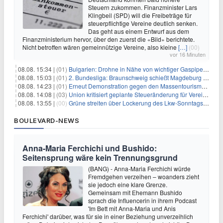
Steuern zukommen. Finanzminister Lars
Klingbeil (SPD) will die Freibeträge für
steuerpflichtige Vereine deutlich senken.
Das geht aus einem Entwurf aus dem
Finanzministerium hervor, über den zuerst die «Bild» berichtete.
Nicht betroffen wären gemeinnützige Vereine, also kleine
[…]
(00)
vor 16 Minuten
08.08. 15:34 |
(01)
Bulgarien: Drohne in Nähe von wichtiger Gaspipeline explodiert
08.08. 15:03 |
(01)
2. Bundesliga: Braunschweig schießt Magdeburg ab
08.08. 14:23 |
(01)
Erneut Demonstration gegen den Massentourismus auf Mallorca
08.08. 14:08 |
(03)
Union kritisiert geplante Steueränderung für Vereine
08.08. 13:55 |
(00)
Grüne streiten über Lockerung des Lkw-Sonntagsfahrverbots
BOULEVARD-NEWS
Anna-Maria Ferchichi und Bushido:
Seitensprung wäre kein Trennungsgrund
(BANG) - Anna-Maria Ferchichi würde
Fremdgehen verzeihen – woanders zieht
sie jedoch eine klare Grenze.
Gemeinsam mit Ehemann Bushido
sprach die Influencerin in ihrem Podcast
'Im Bett mit Anna-Maria und Anis
Ferchichi' darüber, was für sie in einer Beziehung unverzeihlich