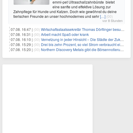
emmi-pet Ultraschallzahnbürste bietet
eine sanfte und effektive Lösung zur
Zahnpflege für Hunde und Katzen. Doch wie gewöhnst du deine
tierischen Freunde an unser hochmodernes und sehr
[…]
(00)
vor 8 Stunden
07.08. 16:47 |
(00)
Wirtschaftsstaatssekretär Thomas Dörflinger besucht Handwerksbetrieb im Kammerbezirk Freiburg
07.08. 16:31 |
(00)
Arbeit macht Spaß oder krank
07.08. 16:10 |
(00)
Vernetzung in jeder Hinsicht – Die Städte der Zukunft sind grün-blau
07.08. 15:29 |
(00)
Drei bis zehn Prozent, so viel Strom verbraucht ein Aufzug im Gebäude
07.08. 15:20 |
(00)
Northern Discovery Metals gibt die Börsennotierung an der Frankfurter Wertpapierbörse bekannt