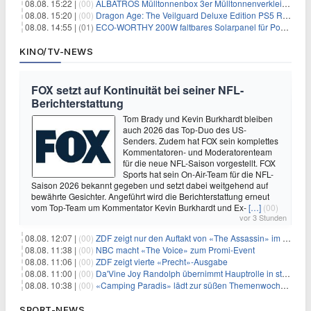
08.08. 15:22 |
(00)
ALBATROS Mülltonnenbox 3er Mülltonnenverkleidung aus Metall für 577,15€
08.08. 15:20 |
(00)
Dragon Age: The Veilguard Deluxe Edition PS5 Rollenspiel für 13,76€
08.08. 14:55 |
(01)
ECO-WORTHY 200W faltbares Solarpanel für Powerstation & Camping für 123,99€
KINO/TV-NEWS
FOX setzt auf Kontinuität bei seiner NFL-
Berichterstattung
Tom Brady und Kevin Burkhardt bleiben
auch 2026 das Top-Duo des US-
Senders. Zudem hat FOX sein komplettes
Kommentatoren- und Moderatorenteam
für die neue NFL-Saison vorgestellt. FOX
Sports hat sein On-Air-Team für die NFL-
Saison 2026 bekannt gegeben und setzt dabei weitgehend auf
bewährte Gesichter. Angeführt wird die Berichterstattung erneut
vom Top-Team um Kommentator Kevin Burkhardt und Ex-
[…]
(00)
vor 3 Stunden
08.08. 12:07 |
(00)
ZDF zeigt nur den Auftakt von «The Assassin» im Fernsehen
08.08. 11:38 |
(00)
NBC macht «The Voice» zum Promi-Event
08.08. 11:06 |
(00)
ZDF zeigt vierte «Precht»-Ausgabe
08.08. 11:00 |
(00)
Da'Vine Joy Randolph übernimmt Hauptrolle in starbesetzter schwarzer Komödie
08.08. 10:38 |
(00)
«Camping Paradis» lädt zur süßen Themenwoche ein
SPORT-NEWS