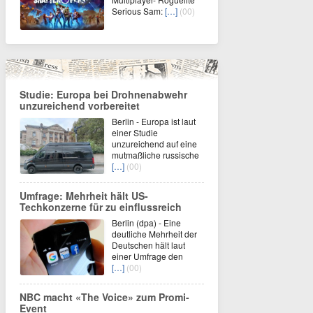
Serious Sam:
[…]
(00)
Studie: Europa bei Drohnenabwehr
unzureichend vorbereitet
Berlin - Europa ist laut
einer Studie
unzureichend auf eine
mutmaßliche russische
[…]
(00)
Umfrage: Mehrheit hält US-
Techkonzerne für zu einflussreich
Berlin (dpa) - Eine
deutliche Mehrheit der
Deutschen hält laut
einer Umfrage den
[…]
(00)
NBC macht «The Voice» zum Promi-
Event