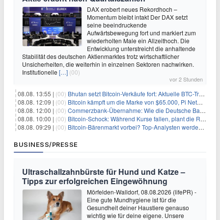
DAX erobert neues Rekordhoch –
Momentum bleibt intakt Der DAX setzt
seine beeindruckende
Aufwärtsbewegung fort und markiert zum
wiederholten Male ein Allzeithoch. Die
Entwicklung unterstreicht die anhaltende
Stabilität des deutschen Aktienmarktes trotz wirtschaftlicher
Unsicherheiten, die weiterhin in einzelnen Sektoren nachwirken.
Institutionelle
[…]
(00)
vor 2 Stunden
08.08. 13:55 |
(00)
Bhutan setzt Bitcoin-Verkäufe fort: Aktuelle BTC-Transaktionen
08.08. 12:09 |
(00)
Bitcoin kämpft um die Marke von $65.000, Pi Network gewinnt an Unterstützung
08.08. 12:00 |
(00)
Commerzbank-Übernahme: Wie die Deutsche Bank im Schatten zum großen Gewinner wird
08.08. 10:00 |
(00)
Bitcoin-Schock: Während Kurse fallen, plant die Regierung die Steuer-Bombe
08.08. 09:29 |
(00)
Bitcoin-Bärenmarkt vorbei? Top-Analysten werden optimistisch, aber die Geschichte sagt etwas anderes
BUSINESS/PRESSE
Ultraschallzahnbürste für Hund und Katze –
Tipps zur erfolgreichen Eingewöhnung
Mörfelden-Walldorf, 08.08.2026 (lifePR) -
Eine gute Mundhygiene ist für die
Gesundheit deiner Haustiere genauso
wichtig wie für deine eigene. Unsere