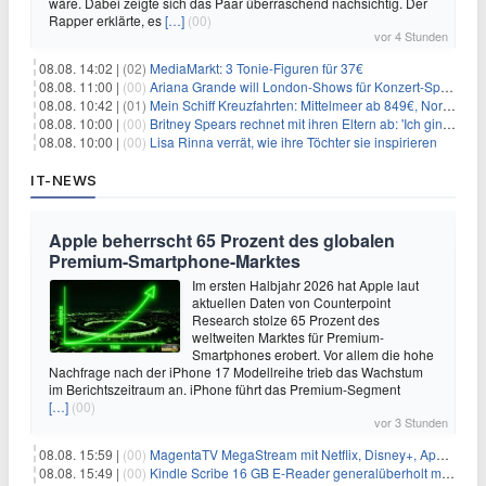
wäre. Dabei zeigte sich das Paar überraschend nachsichtig. Der
Rapper erklärte, es
[…]
(00)
vor 4 Stunden
08.08. 14:02 |
(02)
MediaMarkt: 3 Tonie-Figuren für 37€
08.08. 11:00 |
(00)
Ariana Grande will London-Shows für Konzert-Special filmen
08.08. 10:42 |
(01)
Mein Schiff Kreuzfahrten: Mittelmeer ab 849€, Norwegen ab 999€ p.P.
08.08. 10:00 |
(00)
Britney Spears rechnet mit ihren Eltern ab: 'Ich ging zwei Monate lang auf die Knie und weinte'
08.08. 10:00 |
(00)
Lisa Rinna verrät, wie ihre Töchter sie inspirieren
IT-NEWS
Apple beherrscht 65 Prozent des globalen
Premium-Smartphone-Marktes
Im ersten Halbjahr 2026 hat Apple laut
aktuellen Daten von Counterpoint
Research stolze 65 Prozent des
weltweiten Marktes für Premium-
Smartphones erobert. Vor allem die hohe
Nachfrage nach der iPhone 17 Modellreihe trieb das Wachstum
im Berichtszeitraum an. iPhone führt das Premium-Segment
[…]
(00)
vor 3 Stunden
08.08. 15:59 |
(00)
MagentaTV MegaStream mit Netflix, Disney+, Apple TV+ & RTL+ für 30€/Monat (effektiv 20,83€/Monat)
08.08. 15:49 |
(00)
Kindle Scribe 16 GB E-Reader generalüberholt mit Eingabestift für 197,99€